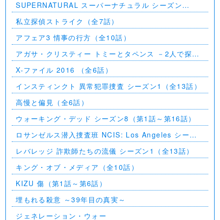
SUPERNATURAL スーパーナチュラル シーズン
11（全23話）
私立探偵ストライク（全7話）
アフェア3 情事の行方（全10話）
アガサ・クリスティー トミーとタペンス －2人で探偵
を－
X-ファイル 2016 （全6話）
インスティンクト 異常犯罪捜査 シーズン1（全13話）
高慢と偏見（全6話）
ウォーキング・デッド シーズン8（第1話～第16話）
ロサンゼルス潜入捜査班 NCIS: Los Angeles シーズ
ン5（第2話～第24話）
レバレッジ 詐欺師たちの流儀 シーズン1（全13話）
キング・オブ・メディア（全10話）
KIZU 傷（第1話～第6話）
埋もれる殺意 ～39年目の真実～
ジェネレーション・ウォー