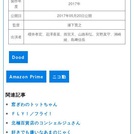
製作年
2017年
度
公開日
2017年05月20日公開
監督
瀬下寛之
櫻井孝宏、花澤香菜、雨宮天、山路和弘、宮野真守、洲崎
出演者
綾、島﨑信長
Dood
Amazon Prime
ニコ動
関連記事
窓ぎわのトットちゃん
ＦＬＹ！／フライ！
北極百貨店のコンシェルジュさん
好きでも嫌いなあまのじゃく