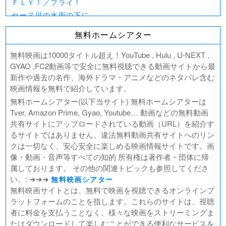
ＦＬＹ！／フライ！
セーヌ川の水面の下に
北極百貨店のコンシェルジュさん
無料ホームシアター
好きでも嫌いなあまのじゃく
デジモンアドベンチャー02 THE BEGINNING
無料映画は10000タイトル超え！YouTube , Hulu , U-NEXT ,
範馬刃牙VSケンガンアシュラ
GYAO ,FC2動画等で安全に無料視聴できる動画サイトから最
新作や過去の名作、海外ドラマ・アニメなどのネタバレ含む
一月の声に歓びを刻め
映画情報を無料で紹介しています。
PLAY! ～勝つとか負けるとかは、どーでもよくて～
無料ホームシアター(以下当サイト) 無料ホームシアターは
ULTRAMAN： RISING
Tver, Amazon Prime, Gyao, Youtube… 動画などの無料動画
BLAME!（ブラム）
共有サイトにアップロードされている動画（URL）を紹介す
ゴールデンカムイ
るサイトではありません。違法無料動画共有サイトへのリン
FUKUYAMA MASAHARU LIVE FILM 言霊の幸わう夏
クは一切なく、安心安全に楽しめる映画情報サイトです。画
@NIPPON BUDOKAN 2023
像・動画・音声等すべての知的 所有権は著作者・団体に帰
春の画 SHUNGA
属しております。 その他の関連トピックも参照してくださ
熱のあとに
い。: ➜➜➜
無料映画シアター
Civil War（原題）
無料映画サイトとは、無料で映画を視聴できるオンラインプ
ラットフォームのことを指します。これらのサイトは、視聴
翔んで埼玉 ～琵琶湖より愛をこめて～
者に料金を支払うことなく、様々な映画をストリーミングま
たはダウンロードして楽しむことができる便利なサービスを