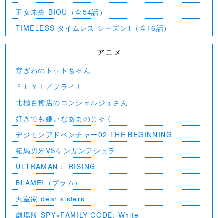
王女未央 BIOU（全54話）
TIMELESS タイムレス シーズン1（全16話）
アニメ
窓ぎわのトットちゃん
ＦＬＹ！／フライ！
北極百貨店のコンシェルジュさん
好きでも嫌いなあまのじゃく
デジモンアドベンチャー02 THE BEGINNING
範馬刃牙VSケンガンアシュラ
ULTRAMAN： RISING
BLAME!（ブラム）
大室家 dear sisters
劇場版 SPY×FAMILY CODE: White