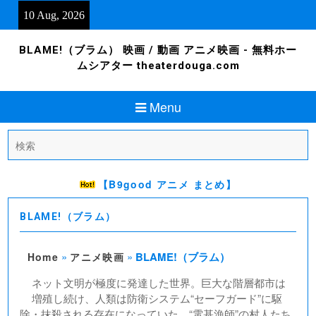
Skip
10 Aug, 2026
to
content
BLAME!（ブラム） 映画 / 動画 アニメ映画 - 無料ホー
ムシアター theaterdouga.com
Menu
Search
for:
【B9good アニメ まとめ】
BLAME!（ブラム）
»
»
BLAME!（ブラム）
Home
アニメ映画
ネット文明が極度に発達した世界。巨大な階層都市は
増殖し続け、人類は防衛システム“セーフガード”に駆
除・抹殺される存在になっていた。“電基漁師”の村人たち