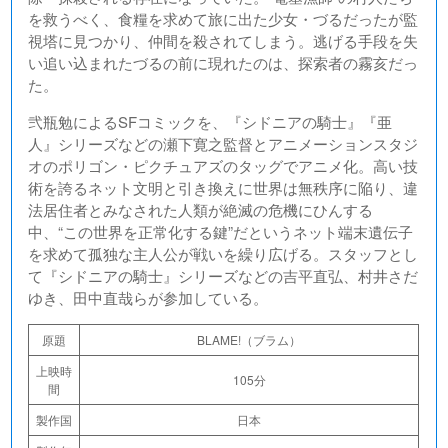
を救うべく、食糧を求めて旅に出た少女・づるだったが監
視塔に見つかり、仲間を殺されてしまう。逃げる手段を失
い追い込まれたづるの前に現れたのは、探索者の霧亥だっ
た。
弐瓶勉によるSFコミックを、『シドニアの騎士』『亜
人』シリーズなどの瀬下寛之監督とアニメーションスタジ
オのポリゴン・ピクチュアズのタッグでアニメ化。高い技
術を誇るネット文明と引き換えに世界は無秩序に陥り、違
法居住者とみなされた人類が絶滅の危機にひんする
中、“この世界を正常化する鍵”だというネット端末遺伝子
を求めて孤独な主人公が戦いを繰り広げる。スタッフとし
て『シドニアの騎士』シリーズなどの吉平直弘、村井さだ
ゆき、田中直哉らが参加している。
原題
BLAME!（ブラム）
上映時
105分
間
製作国
日本