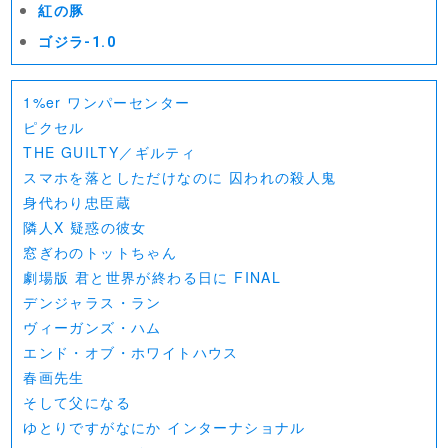
紅の豚
ゴジラ-1.0
1%er ワンパーセンター
ピクセル
THE GUILTY／ギルティ
スマホを落としただけなのに 囚われの殺人鬼
身代わり忠臣蔵
隣人X 疑惑の彼女
窓ぎわのトットちゃん
劇場版 君と世界が終わる日に FINAL
デンジャラス・ラン
ヴィーガンズ・ハム
エンド・オブ・ホワイトハウス
春画先生
そして父になる
ゆとりですがなにか インターナショナル