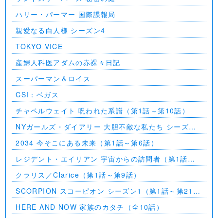
ハリー・パーマー 国際諜報局
親愛なる白人様 シーズン4
TOKYO VICE
産婦人科医アダムの赤裸々日記
スーパーマン＆ロイス
CSI：ベガス
チャペルウェイト 呪われた系譜（第1話～第10話）
NYガールズ・ダイアリー 大胆不敵な私たち シーズン
5（第1話～第2話）
2034 今そこにある未来（第1話～第6話）
レジデント・エイリアン 宇宙からの訪問者（第1話～
第7話）
クラリス／Clarice（第1話～第9話）
SCORPION スコーピオン シーズン1（第1話～第21
話）
HERE AND NOW 家族のカタチ（全10話）