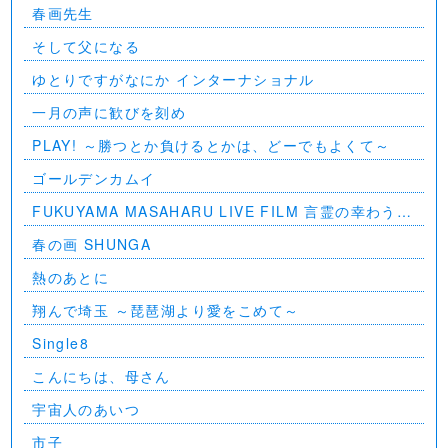
春画先生
そして父になる
ゆとりですがなにか インターナショナル
一月の声に歓びを刻め
PLAY! ～勝つとか負けるとかは、どーでもよくて～
ゴールデンカムイ
FUKUYAMA MASAHARU LIVE FILM 言霊の幸わう夏
@NIPPON BUDOKAN 2023
春の画 SHUNGA
熱のあとに
翔んで埼玉 ～琵琶湖より愛をこめて～
Single8
こんにちは、母さん
宇宙人のあいつ
市子