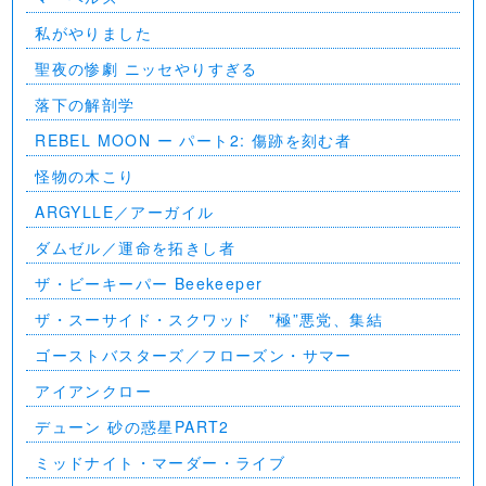
私がやりました
聖夜の惨劇 ニッセやりすぎる
落下の解剖学
REBEL MOON ー パート2: 傷跡を刻む者
怪物の木こり
ARGYLLE／アーガイル
ダムゼル／運命を拓きし者
ザ・ビーキーパー Beekeeper
ザ・スーサイド・スクワッド ”極”悪党、集結
ゴーストバスターズ／フローズン・サマー
アイアンクロー
デューン 砂の惑星PART2
ミッドナイト・マーダー・ライブ