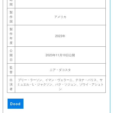
間
製
作
アメリカ
国
製
作
2023年
年
度
公
開
2023年11月10日公開
日
監
ニア・ダコスタ
督
出
ブリー・ラーソン、イマン・ヴェラーニ、テヨナ・パリス、サ
演
ミュエル・L・ジャクソン、パク・ソジュン、ゾウイ・アシュト
者
ン
Dood