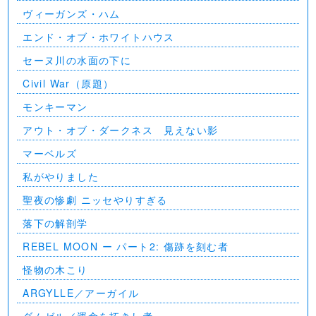
ヴィーガンズ・ハム
エンド・オブ・ホワイトハウス
セーヌ川の水面の下に
Civil War（原題）
モンキーマン
アウト・オブ・ダークネス 見えない影
マーベルズ
私がやりました
聖夜の惨劇 ニッセやりすぎる
落下の解剖学
REBEL MOON ー パート2: 傷跡を刻む者
怪物の木こり
ARGYLLE／アーガイル
ダムゼル／運命を拓きし者