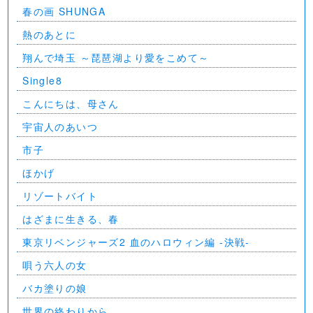
@NIPPON BUDOKAN 2023
春の画 SHUNGA
熱のあとに
翔んで埼玉 ～琵琶湖より愛をこめて～
Single8
こんにちは、母さん
宇宙人のあいつ
市子
ほかげ
リゾートバイト
はざまに生きる、春
東京リベンジャーズ2 血のハロウィン編 -決戦-
唄う六人の女
バカ塗りの娘
世界の終わりから