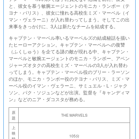
と、彼女を慕う敏腕エージェントのモニカ・ランボー（テ
ヨナ・パリス）、彼女に憧れる高校生ミズ・マーベル（イ
マン・ヴェラーニ）が入れ替わってしまう。そしてこの出
来事をきっかけに、3人は新たなチームを結成する。
キャプテン・マーベル率いるマーベルズの結成秘話を描い
たヒーローアクション。キャプテン・マーベルへの復讐
（ふくしゅう）を企てる謎の敵が現れる中、キャプテン・
マーベルと敏腕エージェントのモニカ・ランボー、アベン
ジャーズオタクの高校生ミズ・マーベルの3人が入れ替わ
ってしまう。キャプテン・マーベル役のブリー・ラーソン
のほか、モニカ・ランボー役のテヨナ・パリス、ミズ・マ
ーベル役のイマン・ヴェラーニ、サミュエル・L・ジャク
ソン、パク・ソジュンなどが出演。監督を『キャンディマ
ン』などのニア・ダコスタが務める。
原
THE MARVELS
題
上
映
105分
時