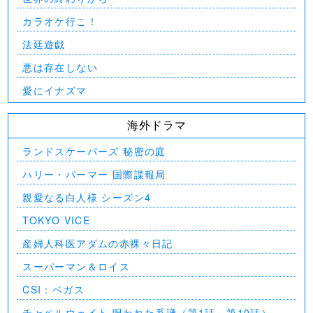
カラオケ行こ！
法廷遊戯
悪は存在しない
愛にイナズマ
海外ドラマ
ランドスケーパーズ 秘密の庭
ハリー・パーマー 国際諜報局
親愛なる白人様 シーズン4
TOKYO VICE
産婦人科医アダムの赤裸々日記
スーパーマン＆ロイス
CSI：ベガス
チャペルウェイト 呪われた系譜（第1話～第10話）