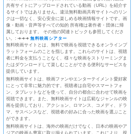
BLAME!（ブラム）
共有サイトにアップロードされている動画（URL）を紹介す
ゴールデンカムイ
るサイトではありません。違法無料動画共有サイトへのリン
FUKUYAMA MASAHARU LIVE FILM 言霊の幸わう夏
クは一切なく、安心安全に楽しめる映画情報サイトです。画
@NIPPON BUDOKAN 2023
像・動画・音声等すべての知的 所有権は著作者・団体に帰
春の画 SHUNGA
属しております。 その他の関連トピックも参照してくださ
熱のあとに
い。: ➜➜➜
無料映画シアター
Civil War（原題）
無料映画サイトとは、無料で映画を視聴できるオンラインプ
ラットフォームのことを指します。これらのサイトは、視聴
翔んで埼玉 ～琵琶湖より愛をこめて～
者に料金を支払うことなく、様々な映画をストリーミングま
たはダウンロードして楽しむことができる便利なサービスを
提供しています。
無料映画サイトは、映画ファンやエンターテイメント愛好家
にとって非常に魅力的です。視聴者は自宅やスマートフォ
ン、タブレットなどを使って、自分の都合に合わせて映画を
視聴できます。また、無料映画サイトは広範なジャンルの映
画を提供しており、アクション、ロマンス、コメディ、ドラ
マ、サスペンスなど、視聴者の好みに合った映画を選ぶこと
ができます。
無料映画サイトは、海外の映画だけでなく、日本の映画やア
ジアの映画も豊富に取り揃えられています。これにより、視