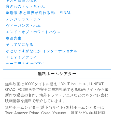
窓ぎわのトットちゃん
劇場版 君と世界が終わる日に FINAL
デンジャラス・ラン
ヴィーガンズ・ハム
エンド・オブ・ホワイトハウス
春画先生
そして父になる
ゆとりですがなにか インターナショナル
ＦＬＹ！／フライ！
セーヌ川の水面の下に
北極百貨店のコンシェルジュさん
無料ホームシアター
好きでも嫌いなあまのじゃく
デジモンアドベンチャー02 THE BEGINNING
無料映画は10000タイトル超え！YouTube , Hulu , U-NEXT ,
範馬刃牙VSケンガンアシュラ
GYAO ,FC2動画等で安全に無料視聴できる動画サイトから最
新作や過去の名作、海外ドラマ・アニメなどのネタバレ含む
一月の声に歓びを刻め
映画情報を無料で紹介しています。
PLAY! ～勝つとか負けるとかは、どーでもよくて～
無料ホームシアター(以下当サイト) 無料ホームシアターは
ULTRAMAN： RISING
Tver, Amazon Prime, Gyao, Youtube… 動画などの無料動画