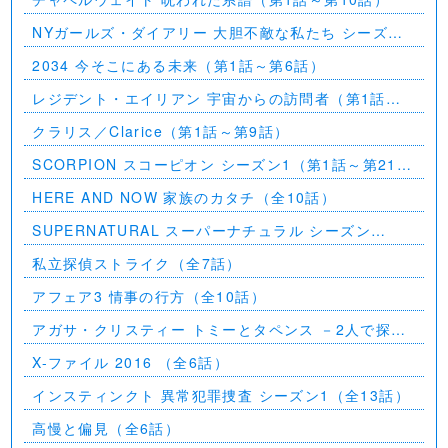
NYガールズ・ダイアリー 大胆不敵な私たち シーズン
5（第1話～第2話）
2034 今そこにある未来（第1話～第6話）
レジデント・エイリアン 宇宙からの訪問者（第1話～
第7話）
クラリス／Clarice（第1話～第9話）
SCORPION スコーピオン シーズン1（第1話～第21
話）
HERE AND NOW 家族のカタチ（全10話）
SUPERNATURAL スーパーナチュラル シーズン
11（全23話）
私立探偵ストライク（全7話）
アフェア3 情事の行方（全10話）
アガサ・クリスティー トミーとタペンス －2人で探偵
を－
X-ファイル 2016 （全6話）
インスティンクト 異常犯罪捜査 シーズン1（全13話）
高慢と偏見（全6話）