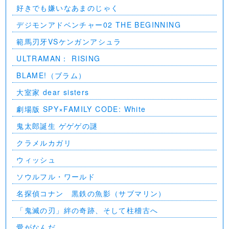
好きでも嫌いなあまのじゃく
デジモンアドベンチャー02 THE BEGINNING
範馬刃牙VSケンガンアシュラ
ULTRAMAN： RISING
BLAME!（ブラム）
大室家 dear sisters
劇場版 SPY×FAMILY CODE: White
⻤太郎誕生 ゲゲゲの謎
クラメルカガリ
ウィッシュ
ソウルフル・ワールド
名探偵コナン 黒鉄の魚影（サブマリン）
「鬼滅の刃」絆の奇跡、そして柱稽古へ
愛がなんだ