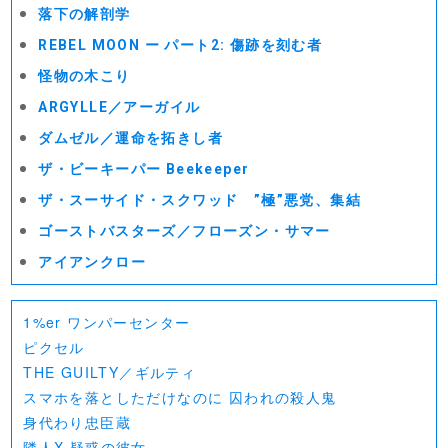
落下の解剖学
REBEL MOON ー パート2: 傷跡を刻む者
怪物の木こり
ARGYLLE／アーガイル
ダムゼル／運命を拓きし者
ザ・ビーキーパー Beekeeper
ザ・スーサイド・スクワッド ”極”悪党、集結
ゴーストバスターズ／フローズン・サマー
アイアンクロー
1%er ワンパーセンター
ピクセル
THE GUILTY／ギルティ
スマホを落としただけなのに 囚われの殺人鬼
身代わり忠臣蔵
隣人X 疑惑の彼女