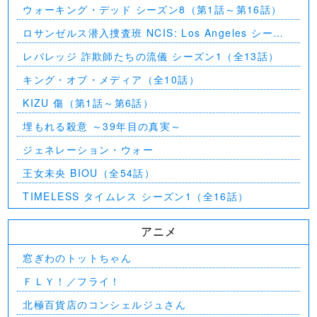
ウォーキング・デッド シーズン8（第1話～第16話）
ロサンゼルス潜入捜査班 NCIS: Los Angeles シーズ
ン5（第2話～第24話）
レバレッジ 詐欺師たちの流儀 シーズン1（全13話）
キング・オブ・メディア（全10話）
KIZU 傷（第1話～第6話）
埋もれる殺意 ～39年目の真実～
ジェネレーション・ウォー
王女未央 BIOU（全54話）
TIMELESS タイムレス シーズン1（全16話）
アニメ
窓ぎわのトットちゃん
ＦＬＹ！／フライ！
北極百貨店のコンシェルジュさん