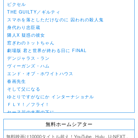
ピクセル
THE GUILTY／ギルティ
スマホを落としただけなのに 囚われの殺人鬼
身代わり忠臣蔵
隣人X 疑惑の彼女
窓ぎわのトットちゃん
劇場版 君と世界が終わる日に FINAL
デンジャラス・ラン
ヴィーガンズ・ハム
エンド・オブ・ホワイトハウス
春画先生
そして父になる
ゆとりですがなにか インターナショナル
ＦＬＹ！／フライ！
セーヌ川の水面の下に
北極百貨店のコンシェルジュさん
無料ホームシアター
好きでも嫌いなあまのじゃく
デジモンアドベンチャー02 THE BEGINNING
無料映画は10000タイトル超え！YouTube , Hulu , U-NEXT ,