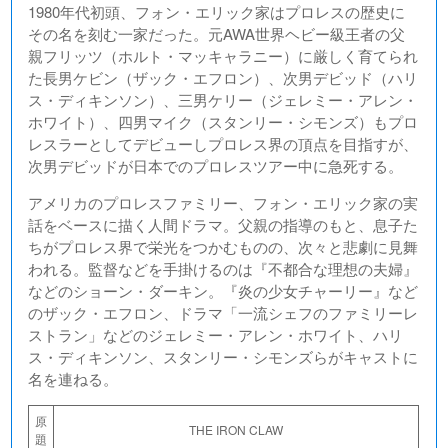
1980年代初頭、フォン・エリック家はプロレスの歴史に
その名を刻む一家だった。元AWA世界ヘビー級王者の父
親フリッツ（ホルト・マッキャラニー）に厳しく育てられ
た長男ケビン（ザック・エフロン）、次男デビッド（ハリ
ス・ディキンソン）、三男ケリー（ジェレミー・アレン・
ホワイト）、四男マイク（スタンリー・シモンズ）もプロ
レスラーとしてデビューしプロレス界の頂点を目指すが、
次男デビッドが日本でのプロレスツアー中に急死する。
アメリカのプロレスファミリー、フォン・エリック家の実
話をベースに描く人間ドラマ。父親の指導のもと、息子た
ちがプロレス界で栄光をつかむものの、次々と悲劇に見舞
われる。監督などを手掛けるのは『不都合な理想の夫婦』
などのショーン・ダーキン。『炎の少女チャーリー』など
のザック・エフロン、ドラマ「一流シェフのファミリーレ
ストラン」などのジェレミー・アレン・ホワイト、ハリ
ス・ディキンソン、スタンリー・シモンズらがキャストに
名を連ねる。
原
THE IRON CLAW
題