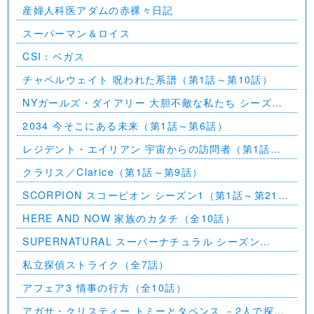
産婦人科医アダムの赤裸々日記
スーパーマン＆ロイス
CSI：ベガス
チャペルウェイト 呪われた系譜（第1話～第10話）
NYガールズ・ダイアリー 大胆不敵な私たち シーズン
5（第1話～第2話）
2034 今そこにある未来（第1話～第6話）
レジデント・エイリアン 宇宙からの訪問者（第1話～
第7話）
クラリス／Clarice（第1話～第9話）
SCORPION スコーピオン シーズン1（第1話～第21
話）
HERE AND NOW 家族のカタチ（全10話）
SUPERNATURAL スーパーナチュラル シーズン
11（全23話）
私立探偵ストライク（全7話）
アフェア3 情事の行方（全10話）
アガサ・クリスティー トミーとタペンス －2人で探偵