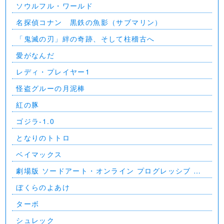
ソウルフル・ワールド
名探偵コナン 黒鉄の魚影（サブマリン）
「鬼滅の刃」絆の奇跡、そして柱稽古へ
愛がなんだ
レディ・プレイヤー1
怪盗グルーの月泥棒
紅の豚
ゴジラ-1.0
となりのトトロ
ベイマックス
劇場版 ソードアート・オンライン プログレッシブ 星
なき夜のアリア
ぼくらのよあけ
ターボ
シュレック