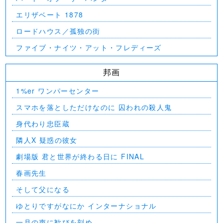
エリザベート 1878
ロードハウス／孤独の街
ファイブ・ナイツ・アット・フレディーズ
邦画
1%er ワンパーセンター
スマホを落としただけなのに 囚われの殺人鬼
身代わり忠臣蔵
隣人X 疑惑の彼女
劇場版 君と世界が終わる日に FINAL
春画先生
そして父になる
ゆとりですがなにか インターナショナル
一月の声に歓びを刻め