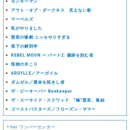
モンキーマン
アウト・オブ・ダークネス 見えない影
マーベルズ
私がやりました
聖夜の惨劇 ニッセやりすぎる
落下の解剖学
REBEL MOON ー パート2: 傷跡を刻む者
怪物の木こり
ARGYLLE／アーガイル
ダムゼル／運命を拓きし者
ザ・ビーキーパー Beekeeper
ザ・スーサイド・スクワッド ”極”悪党、集結
ゴーストバスターズ／フローズン・サマー
1%er ワンパーセンター