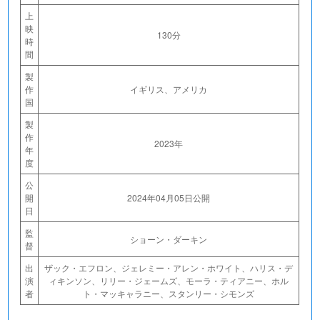
上
映
130分
時
間
製
作
イギリス、アメリカ
国
製
作
2023年
年
度
公
開
2024年04月05日公開
日
監
ショーン・ダーキン
督
出
ザック・エフロン、ジェレミー・アレン・ホワイト、ハリス・デ
演
ィキンソン、リリー・ジェームズ、モーラ・ティアニー、ホル
者
ト・マッキャラニー、スタンリー・シモンズ