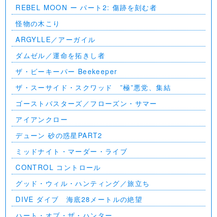
REBEL MOON ー パート2: 傷跡を刻む者
怪物の木こり
ARGYLLE／アーガイル
ダムゼル／運命を拓きし者
ザ・ビーキーパー Beekeeper
ザ・スーサイド・スクワッド ”極”悪党、集結
ゴーストバスターズ／フローズン・サマー
アイアンクロー
デューン 砂の惑星PART2
ミッドナイト・マーダー・ライブ
CONTROL コントロール
グッド・ウィル・ハンティング／旅立ち
DIVE ダイブ 海底28メートルの絶望
ハート・オブ・ザ・ハンター