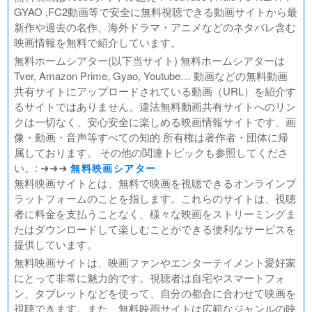
範馬刃牙VSケンガンアシュラ
GYAO ,FC2動画等で安全に無料視聴できる動画サイトから最
新作や過去の名作、海外ドラマ・アニメなどのネタバレ含む
一月の声に歓びを刻め
映画情報を無料で紹介しています。
PLAY! ～勝つとか負けるとかは、どーでもよくて～
無料ホームシアター(以下当サイト) 無料ホームシアターは
ULTRAMAN： RISING
Tver, Amazon Prime, Gyao, Youtube… 動画などの無料動画
BLAME!（ブラム）
共有サイトにアップロードされている動画（URL）を紹介す
ゴールデンカムイ
るサイトではありません。違法無料動画共有サイトへのリン
FUKUYAMA MASAHARU LIVE FILM 言霊の幸わう夏
クは一切なく、安心安全に楽しめる映画情報サイトです。画
@NIPPON BUDOKAN 2023
像・動画・音声等すべての知的 所有権は著作者・団体に帰
春の画 SHUNGA
属しております。 その他の関連トピックも参照してくださ
熱のあとに
い。: ➜➜➜
無料映画シアター
Civil War（原題）
無料映画サイトとは、無料で映画を視聴できるオンラインプ
ラットフォームのことを指します。これらのサイトは、視聴
翔んで埼玉 ～琵琶湖より愛をこめて～
者に料金を支払うことなく、様々な映画をストリーミングま
たはダウンロードして楽しむことができる便利なサービスを
提供しています。
無料映画サイトは、映画ファンやエンターテイメント愛好家
にとって非常に魅力的です。視聴者は自宅やスマートフォ
ン、タブレットなどを使って、自分の都合に合わせて映画を
視聴できます。また、無料映画サイトは広範なジャンルの映