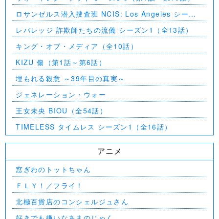
ロサンゼルス潜入捜査班 NCIS: Los Angeles シーズ
ン5（第2話～第24話）
レバレッジ 詐欺師たちの流儀 シーズン1（全13話）
キング・オブ・メディア（全10話）
KIZU 傷（第1話～第6話）
埋もれる殺意 ～39年目の真実～
ジェネレーション・ウォー
王女未央 BIOU（全54話）
TIMELESS タイムレス シーズン1（全16話）
アニメ
窓ぎわのトットちゃん
ＦＬＹ！／フライ！
北極百貨店のコンシェルジュさん
好きでも嫌いなあまのじゃく