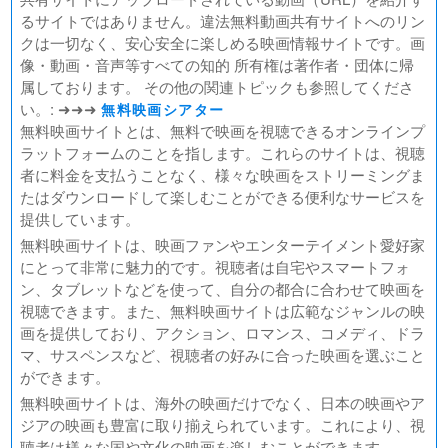
ゴールデンカムイ
るサイトではありません。違法無料動画共有サイトへのリン
FUKUYAMA MASAHARU LIVE FILM 言霊の幸わう夏
クは一切なく、安心安全に楽しめる映画情報サイトです。画
@NIPPON BUDOKAN 2023
像・動画・音声等すべての知的 所有権は著作者・団体に帰
春の画 SHUNGA
属しております。 その他の関連トピックも参照してくださ
熱のあとに
い。: ➜➜➜
無料映画シアター
Civil War（原題）
無料映画サイトとは、無料で映画を視聴できるオンラインプ
ラットフォームのことを指します。これらのサイトは、視聴
翔んで埼玉 ～琵琶湖より愛をこめて～
者に料金を支払うことなく、様々な映画をストリーミングま
たはダウンロードして楽しむことができる便利なサービスを
提供しています。
無料映画サイトは、映画ファンやエンターテイメント愛好家
にとって非常に魅力的です。視聴者は自宅やスマートフォ
ン、タブレットなどを使って、自分の都合に合わせて映画を
視聴できます。また、無料映画サイトは広範なジャンルの映
画を提供しており、アクション、ロマンス、コメディ、ドラ
マ、サスペンスなど、視聴者の好みに合った映画を選ぶこと
ができます。
無料映画サイトは、海外の映画だけでなく、日本の映画やア
ジアの映画も豊富に取り揃えられています。これにより、視
聴者は様々な国や文化の映画を楽しむことができます。