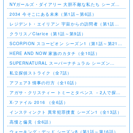
NYガールズ・ダイアリー 大胆不敵な私たち シーズン
5（第1話～第2話）
2034 今そこにある未来（第1話～第6話）
レジデント・エイリアン 宇宙からの訪問者（第1話～
第7話）
クラリス／Clarice（第1話～第9話）
SCORPION スコーピオン シーズン1（第1話～第21
話）
HERE AND NOW 家族のカタチ（全10話）
SUPERNATURAL スーパーナチュラル シーズン
11（全23話）
私立探偵ストライク（全7話）
アフェア3 情事の行方（全10話）
アガサ・クリスティー トミーとタペンス －2人で探偵
を－
X-ファイル 2016 （全6話）
インスティンクト 異常犯罪捜査 シーズン1（全13話）
高慢と偏見（全6話）
ウォーキング・デッド シーズン8（第1話～第16話）