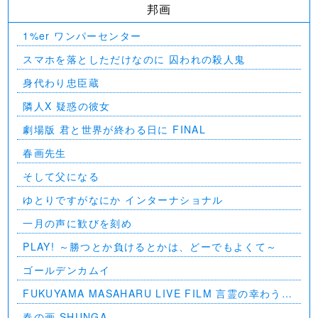
邦画
1%er ワンパーセンター
スマホを落としただけなのに 囚われの殺人鬼
身代わり忠臣蔵
隣人X 疑惑の彼女
劇場版 君と世界が終わる日に FINAL
春画先生
そして父になる
ゆとりですがなにか インターナショナル
一月の声に歓びを刻め
PLAY! ～勝つとか負けるとかは、どーでもよくて～
ゴールデンカムイ
FUKUYAMA MASAHARU LIVE FILM 言霊の幸わう夏
@NIPPON BUDOKAN 2023
春の画 SHUNGA