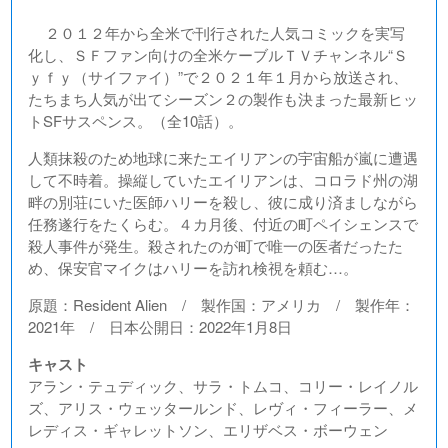
２０１２年から全米で刊行された人気コミックを実写
化し、ＳＦファン向けの全米ケーブルＴＶチャンネル“Ｓ
ｙｆｙ（サイファイ）”で２０２１年１月から放送され、
たちまち人気が出てシーズン２の製作も決まった最新ヒッ
トSFサスペンス。（全10話）。
人類抹殺のため地球に来たエイリアンの宇宙船が嵐に遭遇
して不時着。操縦していたエイリアンは、コロラド州の湖
畔の別荘にいた医師ハリーを殺し、彼に成り済ましながら
任務遂行をたくらむ。４カ月後、付近の町ペイシェンスで
殺人事件が発生。殺されたのが町で唯一の医者だったた
め、保安官マイクはハリーを訪れ検視を頼む…。
原題：Resident Alien / 製作国：アメリカ / 製作年：
2021年 / 日本公開日：2022年1月8日
キャスト
アラン・テュディック、サラ・トムコ、コリー・レイノル
ズ、アリス・ウェッタールンド、レヴィ・フィーラー、メ
レディス・ギャレットソン、エリザベス・ボーウェン