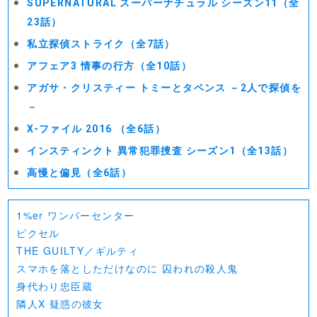
SUPERNATURAL スーパーナチュラル シーズン11（全
23話）
私立探偵ストライク（全7話）
アフェア3 情事の行方（全10話）
アガサ・クリスティー トミーとタペンス －2人で探偵を
－
X-ファイル 2016 （全6話）
インスティンクト 異常犯罪捜査 シーズン1（全13話）
高慢と偏見（全6話）
1%er ワンパーセンター
ピクセル
THE GUILTY／ギルティ
スマホを落としただけなのに 囚われの殺人鬼
身代わり忠臣蔵
隣人X 疑惑の彼女