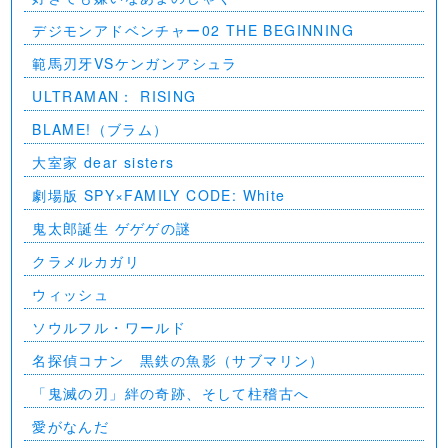
デジモンアドベンチャー02 THE BEGINNING
範馬刃牙VSケンガンアシュラ
ULTRAMAN： RISING
BLAME!（ブラム）
大室家 dear sisters
劇場版 SPY×FAMILY CODE: White
⻤太郎誕生 ゲゲゲの謎
クラメルカガリ
ウィッシュ
ソウルフル・ワールド
名探偵コナン 黒鉄の魚影（サブマリン）
「鬼滅の刃」絆の奇跡、そして柱稽古へ
愛がなんだ