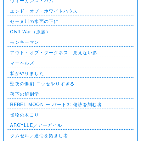
ヴィーガンズ・ハム
エンド・オブ・ホワイトハウス
セーヌ川の水面の下に
Civil War（原題）
モンキーマン
アウト・オブ・ダークネス 見えない影
マーベルズ
私がやりました
聖夜の惨劇 ニッセやりすぎる
落下の解剖学
REBEL MOON ー パート2: 傷跡を刻む者
怪物の木こり
ARGYLLE／アーガイル
ダムゼル／運命を拓きし者