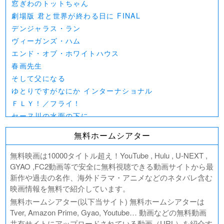
窓ぎわのトットちゃん
劇場版 君と世界が終わる日に FINAL
デンジャラス・ラン
ヴィーガンズ・ハム
エンド・オブ・ホワイトハウス
春画先生
そして父になる
ゆとりですがなにか インターナショナル
ＦＬＹ！／フライ！
セーヌ川の水面の下に
北極百貨店のコンシェルジュさん
無料ホームシアター
好きでも嫌いなあまのじゃく
デジモンアドベンチャー02 THE BEGINNING
無料映画は10000タイトル超え！YouTube , Hulu , U-NEXT ,
範馬刃牙VSケンガンアシュラ
GYAO ,FC2動画等で安全に無料視聴できる動画サイトから最
新作や過去の名作、海外ドラマ・アニメなどのネタバレ含む
一月の声に歓びを刻め
映画情報を無料で紹介しています。
PLAY! ～勝つとか負けるとかは、どーでもよくて～
無料ホームシアター(以下当サイト) 無料ホームシアターは
ULTRAMAN： RISING
Tver, Amazon Prime, Gyao, Youtube… 動画などの無料動画
BLAME!（ブラム）
共有サイトにアップロードされている動画（URL）を紹介す