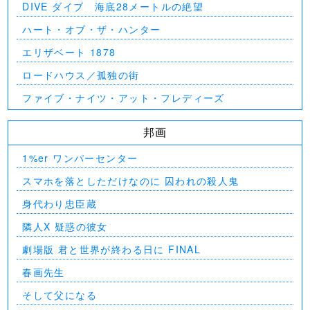
DIVE ダイブ 海底28メートルの絶望
ハート・オブ・ザ・ハンター
エリザベート 1878
ロードハウス／孤独の街
ファイブ・ナイツ・アット・フレディーズ
邦画
1%er ワンパーセンター
スマホを落としただけなのに 囚われの殺人鬼
身代わり忠臣蔵
隣人X 疑惑の彼女
劇場版 君と世界が終わる日に FINAL
春画先生
そして父になる