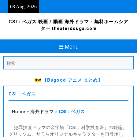
Skip
08 Aug, 2026
to
content
CSI：ベガス 映画 / 動画 海外ドラマ - 無料ホームシア
ター theaterdouga.com
Menu
Search
for:
【B9good アニメ まとめ】
CSI：ベガス
»
»
CSI：ベガス
Home
海外ドラマ
犯罪捜査ドラマの金字塔「CSI：科学捜査班」の続編。
グリッソム、サラらオリジナルキャラクターも再登場し、