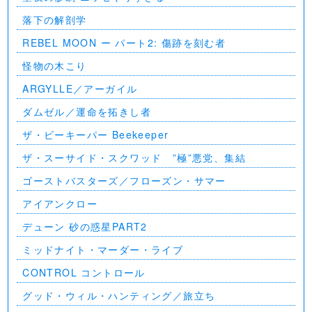
落下の解剖学
REBEL MOON ー パート2: 傷跡を刻む者
怪物の木こり
ARGYLLE／アーガイル
ダムゼル／運命を拓きし者
ザ・ビーキーパー Beekeeper
ザ・スーサイド・スクワッド ”極”悪党、集結
ゴーストバスターズ／フローズン・サマー
アイアンクロー
デューン 砂の惑星PART2
ミッドナイト・マーダー・ライブ
CONTROL コントロール
グッド・ウィル・ハンティング／旅立ち