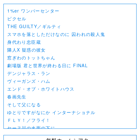
1%er ワンパーセンター
ピクセル
THE GUILTY／ギルティ
スマホを落としただけなのに 囚われの殺人鬼
身代わり忠臣蔵
隣人X 疑惑の彼女
窓ぎわのトットちゃん
劇場版 君と世界が終わる日に FINAL
デンジャラス・ラン
ヴィーガンズ・ハム
エンド・オブ・ホワイトハウス
春画先生
そして父になる
ゆとりですがなにか インターナショナル
ＦＬＹ！／フライ！
セーヌ川の水面の下に
北極百貨店のコンシェルジュさん