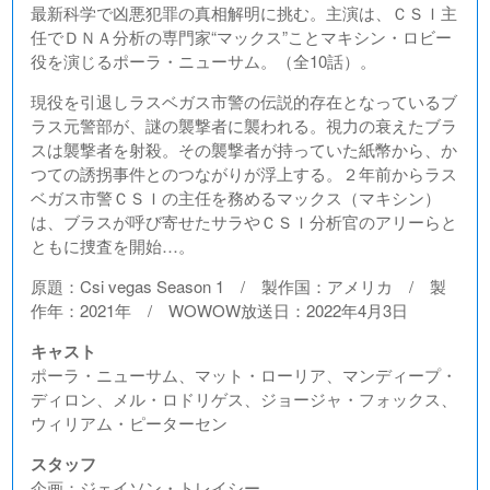
最新科学で凶悪犯罪の真相解明に挑む。主演は、ＣＳＩ主
任でＤＮＡ分析の専門家“マックス”ことマキシン・ロビー
役を演じるポーラ・ニューサム。（全10話）。
現役を引退しラスベガス市警の伝説的存在となっているブ
ラス元警部が、謎の襲撃者に襲われる。視力の衰えたブラ
スは襲撃者を射殺。その襲撃者が持っていた紙幣から、か
つての誘拐事件とのつながりが浮上する。２年前からラス
ベガス市警ＣＳＩの主任を務めるマックス（マキシン）
は、ブラスが呼び寄せたサラやＣＳＩ分析官のアリーらと
ともに捜査を開始…。
原題：Csi vegas Season 1 / 製作国：アメリカ / 製
作年：2021年 / WOWOW放送日：2022年4月3日
キャスト
ポーラ・ニューサム、マット・ローリア、マンディープ・
ディロン、メル・ロドリゲス、ジョージャ・フォックス、
ウィリアム・ピーターセン
スタッフ
企画：ジェイソン・トレイシー