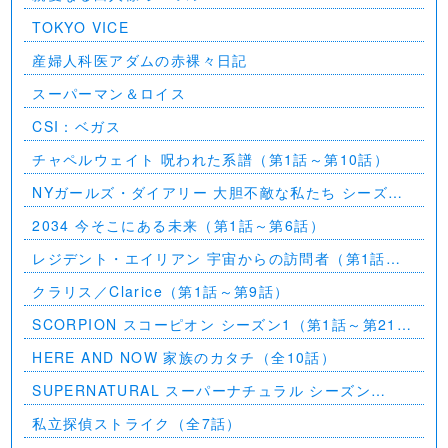
TOKYO VICE
産婦人科医アダムの赤裸々日記
スーパーマン＆ロイス
CSI：ベガス
チャペルウェイト 呪われた系譜（第1話～第10話）
NYガールズ・ダイアリー 大胆不敵な私たち シーズン
5（第1話～第2話）
2034 今そこにある未来（第1話～第6話）
レジデント・エイリアン 宇宙からの訪問者（第1話～
第7話）
クラリス／Clarice（第1話～第9話）
SCORPION スコーピオン シーズン1（第1話～第21
話）
HERE AND NOW 家族のカタチ（全10話）
SUPERNATURAL スーパーナチュラル シーズン
11（全23話）
私立探偵ストライク（全7話）