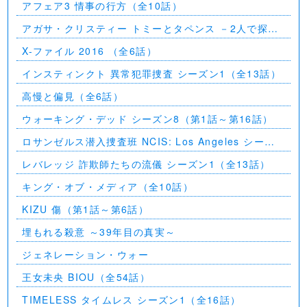
アフェア3 情事の行方（全10話）
アガサ・クリスティー トミーとタペンス －2人で探偵
を－
X-ファイル 2016 （全6話）
インスティンクト 異常犯罪捜査 シーズン1（全13話）
高慢と偏見（全6話）
ウォーキング・デッド シーズン8（第1話～第16話）
ロサンゼルス潜入捜査班 NCIS: Los Angeles シーズ
ン5（第2話～第24話）
レバレッジ 詐欺師たちの流儀 シーズン1（全13話）
キング・オブ・メディア（全10話）
KIZU 傷（第1話～第6話）
埋もれる殺意 ～39年目の真実～
ジェネレーション・ウォー
王女未央 BIOU（全54話）
TIMELESS タイムレス シーズン1（全16話）