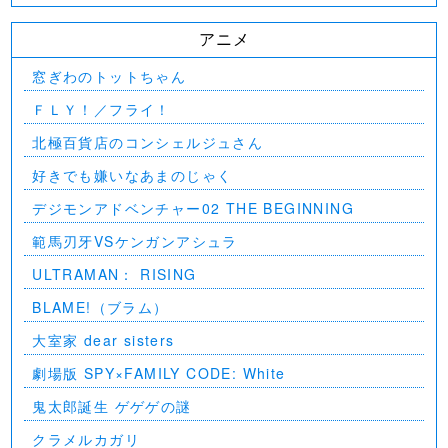
アニメ
窓ぎわのトットちゃん
ＦＬＹ！／フライ！
北極百貨店のコンシェルジュさん
好きでも嫌いなあまのじゃく
デジモンアドベンチャー02 THE BEGINNING
範馬刃牙VSケンガンアシュラ
ULTRAMAN： RISING
BLAME!（ブラム）
大室家 dear sisters
劇場版 SPY×FAMILY CODE: White
⻤太郎誕生 ゲゲゲの謎
クラメルカガリ