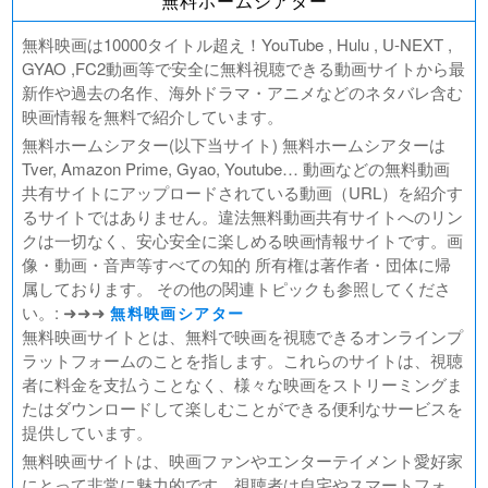
無料ホームシアター
好きでも嫌いなあまのじゃく
デジモンアドベンチャー02 THE BEGINNING
無料映画は10000タイトル超え！YouTube , Hulu , U-NEXT ,
範馬刃牙VSケンガンアシュラ
GYAO ,FC2動画等で安全に無料視聴できる動画サイトから最
新作や過去の名作、海外ドラマ・アニメなどのネタバレ含む
一月の声に歓びを刻め
映画情報を無料で紹介しています。
PLAY! ～勝つとか負けるとかは、どーでもよくて～
無料ホームシアター(以下当サイト) 無料ホームシアターは
ULTRAMAN： RISING
Tver, Amazon Prime, Gyao, Youtube… 動画などの無料動画
BLAME!（ブラム）
共有サイトにアップロードされている動画（URL）を紹介す
ゴールデンカムイ
るサイトではありません。違法無料動画共有サイトへのリン
FUKUYAMA MASAHARU LIVE FILM 言霊の幸わう夏
クは一切なく、安心安全に楽しめる映画情報サイトです。画
@NIPPON BUDOKAN 2023
像・動画・音声等すべての知的 所有権は著作者・団体に帰
春の画 SHUNGA
属しております。 その他の関連トピックも参照してくださ
熱のあとに
い。: ➜➜➜
無料映画シアター
Civil War（原題）
無料映画サイトとは、無料で映画を視聴できるオンラインプ
ラットフォームのことを指します。これらのサイトは、視聴
翔んで埼玉 ～琵琶湖より愛をこめて～
者に料金を支払うことなく、様々な映画をストリーミングま
たはダウンロードして楽しむことができる便利なサービスを
提供しています。
無料映画サイトは、映画ファンやエンターテイメント愛好家
にとって非常に魅力的です。視聴者は自宅やスマートフォ