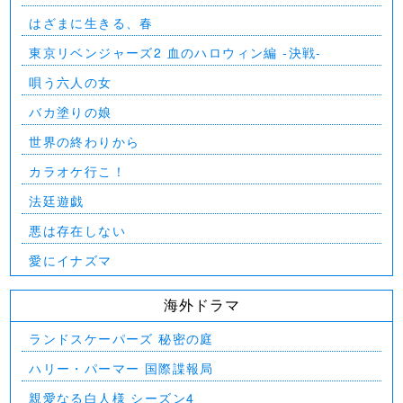
はざまに生きる、春
東京リベンジャーズ2 血のハロウィン編 -決戦-
唄う六人の女
バカ塗りの娘
世界の終わりから
カラオケ行こ！
法廷遊戯
悪は存在しない
愛にイナズマ
海外ドラマ
ランドスケーパーズ 秘密の庭
ハリー・パーマー 国際諜報局
親愛なる白人様 シーズン4