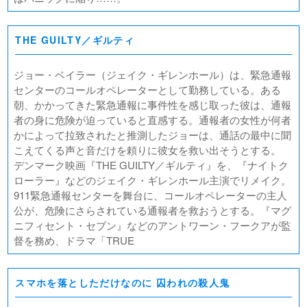
THE GUILTY／ギルティ
ジョー・ベイラー（ジェイク・ギレンホール）は、緊急通報
センターのコールオペレーターとして勤務している。ある
朝、かかってきた緊急通報に事件性を感じ取った彼は、通報
者の身に危険が迫っていると直感する。通報者の女性が何者
かによって拉致されたと推測したジョーは、通話の最中に聞
こえてくる声と音だけを頼りに彼女を救い出そうとする。
デンマーク映画『THE GUILTY／ギルティ』を、『ナイトク
ローラー』などのジェイク・ギレンホール主演でリメイク。
911緊急通報センターを舞台に、コールオペレーターの主人
公が、危険にさらされている通報者を救おうとする。『マグ
ニフィセント・セブン』などのアントワーン・フークアが監
督を務め、ドラマ「TRUE
スマホを落としただけなのに 囚われの殺人鬼