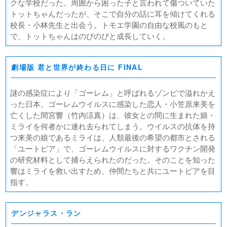
クな学校だった。周囲から困った子と言われて傷ついていた
トットちゃんだったが、そこで自分の話に耳を傾けてくれる
校長・小林先生と出会う。トモエ学園の自由な校風のもと
で、トットちゃんはのびのびと成長していく。
劇場版 君と世界が終わる日に FINAL
謎の感染症により「ゴーレム」と呼ばれるゾンビで溢れかえ
った日本。ゴーレムウイルスに感染した恋人・小笠原来美を
亡くした間宮響（竹内涼真）は、彼女との間に生まれた娘・
ミライを何者かに連れ去られてしまう。ウイルスの抗体を持
つ来美の娘であるミライは、人類最後の希望の都市とされる
「ユートピア」で、ゴーレムウイルスに対するワクチン開発
の研究材料として捕らえられたのだった。そのことを知った
響はミライを救い出すため、仲間たちと共にユートピアを目
指す。
デンジャラス・ラン