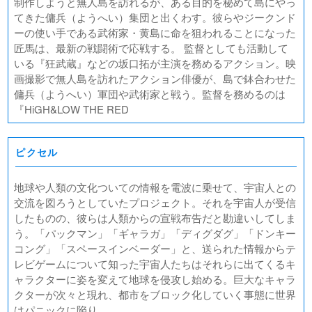
制作しようと無人島を訪れるが、ある目的を秘めて島にやっ
てきた傭兵（ようへい）集団と出くわす。彼らやジークンド
ーの使い手である武術家・黄島に命を狙われることになった
匠馬は、最新の戦闘術で応戦する。 監督としても活動して
いる『狂武蔵』などの坂口拓が主演を務めるアクション。映
画撮影で無人島を訪れたアクション俳優が、島で鉢合わせた
傭兵（ようへい）軍団や武術家と戦う。監督を務めるのは
『HiGH&LOW THE RED
ピクセル
地球や人類の文化ついての情報を電波に乗せて、宇宙人との
交流を図ろうとしていたプロジェクト。それを宇宙人が受信
したものの、彼らは人類からの宣戦布告だと勘違いしてしま
う。「パックマン」「ギャラガ」「ディグダグ」「ドンキー
コング」「スペースインベーダー」と、送られた情報からテ
レビゲームについて知った宇宙人たちはそれらに出てくるキ
ャラクターに姿を変えて地球を侵攻し始める。巨大なキャラ
クターが次々と現れ、都市をブロック化していく事態に世界
はパニックに陥り……。