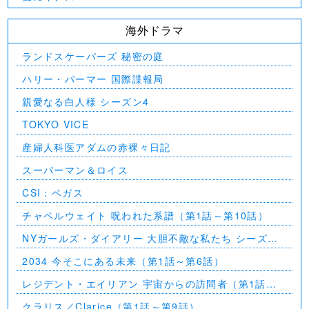
海外ドラマ
ランドスケーパーズ 秘密の庭
ハリー・パーマー 国際諜報局
親愛なる白人様 シーズン4
TOKYO VICE
産婦人科医アダムの赤裸々日記
スーパーマン＆ロイス
CSI：ベガス
チャペルウェイト 呪われた系譜（第1話～第10話）
NYガールズ・ダイアリー 大胆不敵な私たち シーズン
5（第1話～第2話）
2034 今そこにある未来（第1話～第6話）
レジデント・エイリアン 宇宙からの訪問者（第1話～
第7話）
クラリス／Clarice（第1話～第9話）