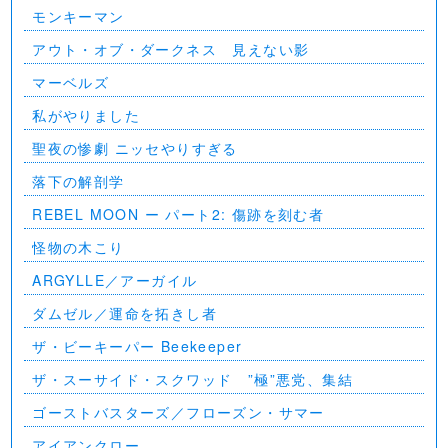
モンキーマン
アウト・オブ・ダークネス 見えない影
マーベルズ
私がやりました
聖夜の惨劇 ニッセやりすぎる
落下の解剖学
REBEL MOON ー パート2: 傷跡を刻む者
怪物の木こり
ARGYLLE／アーガイル
ダムゼル／運命を拓きし者
ザ・ビーキーパー Beekeeper
ザ・スーサイド・スクワッド ”極”悪党、集結
ゴーストバスターズ／フローズン・サマー
アイアンクロー