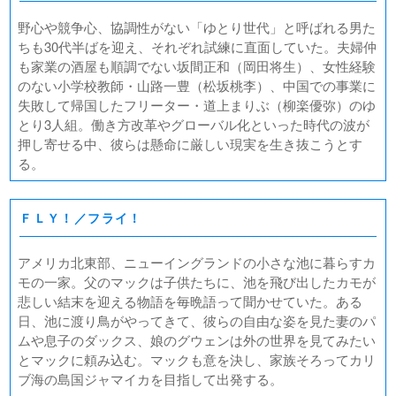
野心や競争心、協調性がない「ゆとり世代」と呼ばれる男た
ちも30代半ばを迎え、それぞれ試練に直面していた。夫婦仲
も家業の酒屋も順調でない坂間正和（岡田将生）、女性経験
のない小学校教師・山路一豊（松坂桃李）、中国での事業に
失敗して帰国したフリーター・道上まりぶ（柳楽優弥）のゆ
とり3人組。働き方改革やグローバル化といった時代の波が
押し寄せる中、彼らは懸命に厳しい現実を生き抜こうとす
る。
ＦＬＹ！／フライ！
アメリカ北東部、ニューイングランドの小さな池に暮らすカ
モの一家。父のマックは子供たちに、池を飛び出したカモが
悲しい結末を迎える物語を毎晩語って聞かせていた。ある
日、池に渡り鳥がやってきて、彼らの自由な姿を見た妻のパ
ムや息子のダックス、娘のグウェンは外の世界を見てみたい
とマックに頼み込む。マックも意を決し、家族そろってカリ
ブ海の島国ジャマイカを目指して出発する。