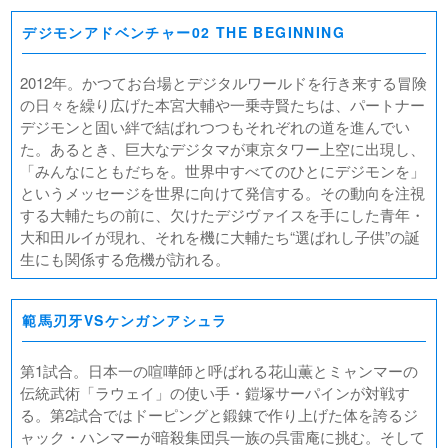
デジモンアドベンチャー02 THE BEGINNING
2012年。かつてお台場とデジタルワールドを行き来する冒険
の日々を繰り広げた本宮大輔や一乗寺賢たちは、パートナー
デジモンと固い絆で結ばれつつもそれぞれの道を進んでい
た。あるとき、巨大なデジタマが東京タワー上空に出現し、
「みんなにともだちを。世界中すべてのひとにデジモンを」
というメッセージを世界に向けて発信する。その動向を注視
する大輔たちの前に、欠けたデジヴァイスを手にした青年・
大和田ルイが現れ、それを機に大輔たち“選ばれし子供”の誕
生にも関係する危機が訪れる。
範馬刃牙VSケンガンアシュラ
第1試合。日本一の喧嘩師と呼ばれる花山薫とミャンマーの
伝統武術「ラウェイ」の使い手・鎧塚サーパインが対戦す
る。第2試合ではドーピングと鍛錬で作り上げた体を誇るジ
ャック・ハンマーが暗殺集団呉一族の呉雷庵に挑む。そして