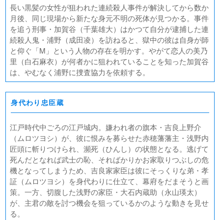
長い黒髪の女性が狙われた連続殺人事件が解決してから数か
月後、同じ現場から新たな身元不明の死体が見つかる。事件
を追う刑事・加賀谷（千葉雄大）はかつて自分が逮捕した連
続殺人鬼・浦野（成田凌）を訪ねると、獄中の彼は自身が師
と仰ぐ「M」という人物の存在を明かす。やがて恋人の美乃
里（白石麻衣）が何者かに狙われていることを知った加賀谷
は、やむなく浦野に捜査協力を依頼する。
身代わり忠臣蔵
江戸時代中ごろの江戸城内。嫌われ者の旗本・吉良上野介
（ムロツヨシ）が、彼に恨みを募らせた赤穂藩藩主・浅野内
匠頭に斬りつけられ、瀕死（ひんし）の状態となる。逃げて
死んだとなれば武士の恥、そればかりかお家取りつぶしの危
機となってしまうため、吉良家家臣は彼にそっくりな弟・孝
証（ムロツヨシ）を身代わりに仕立て、幕府をだまそうと画
策。一方、切腹した浅野の家臣・大石内蔵助（永山瑛太）
が、主君の敵を討つ機会を狙っているかのような動きを見せ
る。