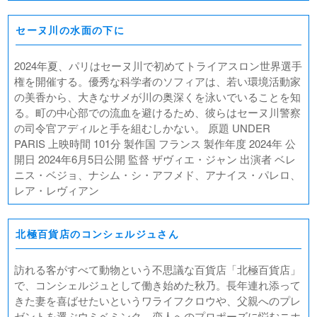
セーヌ川の水面の下に
2024年夏、パリはセーヌ川で初めてトライアスロン世界選手
権を開催する。優秀な科学者のソフィアは、若い環境活動家
の美香から、大きなサメが川の奥深くを泳いでいることを知
る。町の中心部での流血を避けるため、彼らはセーヌ川警察
の司令官アディルと手を組むしかない。 原題 UNDER
PARIS 上映時間 101分 製作国 フランス 製作年度 2024年 公
開日 2024年6月5日公開 監督 ザヴィエ・ジャン 出演者 ベレ
ニス・ベジョ、ナシム・シ・アフメド、アナイス・パレロ、
レア・レヴィアン
北極百貨店のコンシェルジュさん
訪れる客がすべて動物という不思議な百貨店「北極百貨店」
で、コンシェルジュとして働き始めた秋乃。長年連れ添って
きた妻を喜ばせたいというワライフクロウや、父親へのプレ
ゼントを選ぶウミベミンク、恋人へのプロポーズに悩むニホ