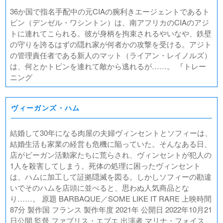
36か国で指名手配中の元CIAの腕利きエージェントであるト
ビン（デンゼル・ワシントン）は、南アフリカのCIAのアジ
トに連れてこられる。彼が身柄を拘束されるやいなや、鉄壁
の守りを誇るはずの隠れ家が何者かの攻撃を受ける。アジト
の管理責任者である新人のマット（ライアン・レイノルズ）
は、何とかトビンを連れて敵から逃れるが……。 『トレー
ニング
ヴィーガンズ・ハム
結婚して30年になる肉屋の夫婦ヴィンセントとソフィーは、
結婚生活も家業の経営も危機に陥っていた。そんなある日、
店がビーガン活動家たちに荒らされ、ヴィンセントが犯人の
1人を殺害してしまう。死体の処理に困ったヴィンセント
は、ハムに加工して証拠隠滅を図る。しかしソフィーの勘違
いでそのハムを店頭に並べると、思わぬ人気商品とな
り……。 原題 BARBAQUE／SOME LIKE IT RARE 上映時間
87分 製作国 フランス 製作年度 2021年 公開日 2022年10月21
日公開 監督 ファブリス・エブエ 出演者 マリナ・フォイス、