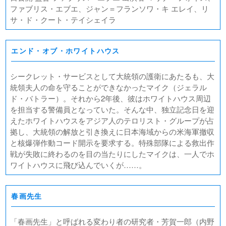
ファブリス・エブエ、ジャン＝フランソワ・キ エレイ、リ
サ・ド・クート・テイシェイラ
エンド・オブ・ホワイトハウス
シークレット・サービスとして大統領の護衛にあたるも、大
統領夫人の命を守ることができなかったマイク（ジェラル
ド・バトラー）。それから2年後、彼はホワイトハウス周辺
を担当する警備員となっていた。そんな中、独立記念日を迎
えたホワイトハウスをアジア人のテロリスト・グループが占
拠し、大統領の解放と引き換えに日本海域からの米海軍撤収
と核爆弾作動コード開示を要求する。特殊部隊による救出作
戦が失敗に終わるのを目の当たりにしたマイクは、一人でホ
ワイトハウスに飛び込んでいくが……。
春画先生
「春画先生」と呼ばれる変わり者の研究者・芳賀一郎（内野