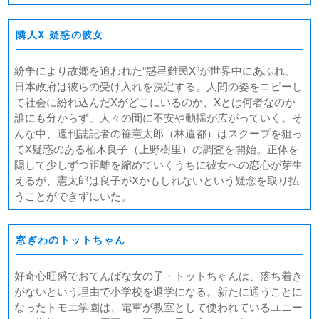
隣人X 疑惑の彼女
紛争により故郷を追われた“惑星難民X”が世界中にあふれ、
日本政府は彼らの受け入れを決定する。人間の姿をコピーし
て社会に紛れ込んだXがどこにいるのか、Xとは何者なのか
誰にも分からず、人々の間に不安や動揺が広がっていく。そ
んな中、週刊誌記者の笹憲太郎（林遣都）はスクープを狙っ
てX疑惑のある柏木良子（上野樹里）の調査を開始。正体を
隠して少しずつ距離を縮めていくうちに彼女への恋心が芽生
えるが、憲太郎は良子がXかもしれないという疑念を取り払
うことができずにいた。
窓ぎわのトットちゃん
好奇心旺盛でおてんばな女の子・トットちゃんは、落ち着き
がないという理由で小学校を退学になる。新たに通うことに
なったトモエ学園は、電車が教室として使われているユニー