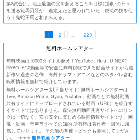
第3試合は、地上最強の父を超えることを目標に闘いの日々
を送る範馬刃牙が、途絶えたと思われていた二虎流の技を使
う十鬼蛇王馬と相まみえる。
1
…
2
229
Posts
navigation
無料ホームシアター
無料映画は10000タイトル超え！YouTube , Hulu , U-NEXT ,
GYAO ,FC2動画等で安全に無料視聴できる動画サイトから最
新作や過去の名作、海外ドラマ・アニメなどのネタバレ含む
映画情報を無料で紹介しています。
無料ホームシアター(以下当サイト) 無料ホームシアターは
Tver, Amazon Prime, Gyao, Youtube… 動画などの無料動画
共有サイトにアップロードされている動画（URL）を紹介す
るサイトではありません。違法無料動画共有サイトへのリン
クは一切なく、安心安全に楽しめる映画情報サイトです。画
像・動画・音声等すべての知的 所有権は著作者・団体に帰
属しております。 その他の関連トピックも参照してくださ
い。: ➜➜➜
無料映画シアター