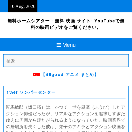
Skip
10 Aug, 2026
to
content
無料ホームシアター - 無料 映画 サイト- YouTubeで無
料の映画ビデオをご覧ください。
Menu
Search
for:
【B9good アニメ まとめ】
1%er ワンパーセンター
匠馬敏郎（坂口拓）は、かつて一世を風靡（ふうび）したア
クション俳優だったが、リアルなアクションを追求しすぎた
ゆえに周囲から煙たがられるようになっていた。映画業界で
の居場所を失くした彼は、弟子のアキラとアクション映画を