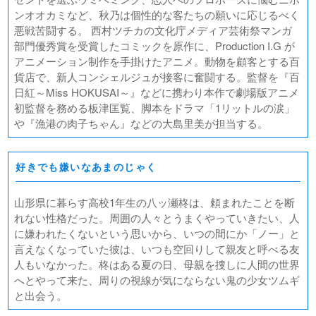
ンオオカミなど、秋乃は個性的な客たちの願いに応じるべく
悪戦苦闘する。 西村ツチカの文化庁メディア芸術祭マンガ
部門優秀賞を受賞したコミックを原作に、Production I.G が
アニメーション制作を手掛けたアニメ。動物を顧客とする百
貨店で、新人コンシェルジュが接客に奮闘する。監督を『百
日紅～Miss HOKUSAI～』などに携わり本作で劇場版アニメ
初監督を務める板津匡覧、脚本をドラマ「1リットルの涙」
や『漁港の肉子ちゃん』などの大島里美が担当する。
好きでも嫌いなあまのじゃく
山形県に暮らす高校1年生の八ッ瀬柊は、頼まれたことを断
れない性格だった。周囲の人々とうまくやっていきたい、人
に嫌われたくないという思いから、いつの間にか「ノー」と
言えなくなっていた彼は、いつも空回りして親友と呼べる友
人もいなかった。柊はある夏の日、母親を捜しに人間の世界
へとやって来た、周りの視線が気にならない鬼の少女ツムギ
と出会う。