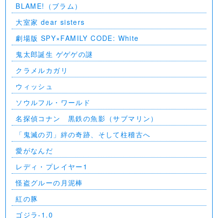
BLAME!（ブラム）
大室家 dear sisters
劇場版 SPY×FAMILY CODE: White
⻤太郎誕生 ゲゲゲの謎
クラメルカガリ
ウィッシュ
ソウルフル・ワールド
名探偵コナン 黒鉄の魚影（サブマリン）
「鬼滅の刃」絆の奇跡、そして柱稽古へ
愛がなんだ
レディ・プレイヤー1
怪盗グルーの月泥棒
紅の豚
ゴジラ-1.0