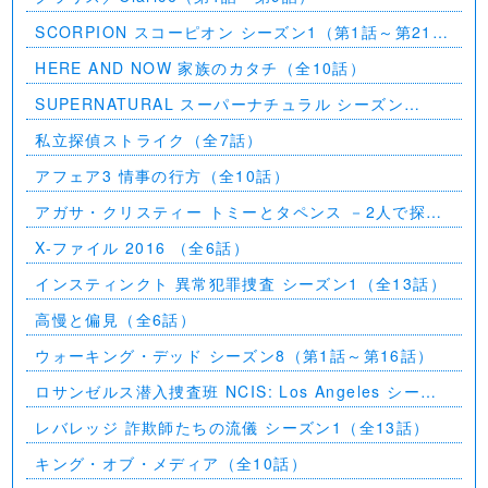
SCORPION スコーピオン シーズン1（第1話～第21
話）
HERE AND NOW 家族のカタチ（全10話）
SUPERNATURAL スーパーナチュラル シーズン
11（全23話）
私立探偵ストライク（全7話）
アフェア3 情事の行方（全10話）
アガサ・クリスティー トミーとタペンス －2人で探偵
を－
X-ファイル 2016 （全6話）
インスティンクト 異常犯罪捜査 シーズン1（全13話）
高慢と偏見（全6話）
ウォーキング・デッド シーズン8（第1話～第16話）
ロサンゼルス潜入捜査班 NCIS: Los Angeles シーズ
ン5（第2話～第24話）
レバレッジ 詐欺師たちの流儀 シーズン1（全13話）
キング・オブ・メディア（全10話）