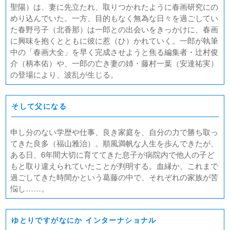
聖陽）は、妻に先立たれ、取りつかれたように春画研究にの
めり込んでいた。一方、目的もなく無為な日々を過ごしてい
た春野弓子（北香那）は一郎との出会いをきっかけに、春画
に興味を抱くとともに彼に惹（ひ）かれていく。一郎が執筆
中の「春画大全」を早く完成させようと焦る編集者・辻村俊
介（柄本佑）や、一郎の亡き妻の姉・藤村一葉（安達祐実）
の登場により、波乱が生じる。
そして父になる
申し分のない学歴や仕事、良き家庭を、自分の力で勝ち取っ
てきた良多（福山雅治）。順風満帆な人生を歩んできたが、
ある日、6年間大切に育ててきた息子が病院内で他人の子ど
もと取り違えられていたことが判明する。血縁か、これまで
過ごしてきた時間かという葛藤の中で、それぞれの家族が苦
悩し……。
ゆとりですがなにか インターナショナル