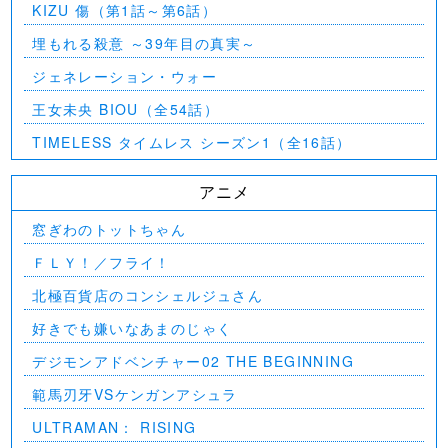
KIZU 傷（第1話～第6話）
埋もれる殺意 ～39年目の真実～
ジェネレーション・ウォー
王女未央 BIOU（全54話）
TIMELESS タイムレス シーズン1（全16話）
アニメ
窓ぎわのトットちゃん
ＦＬＹ！／フライ！
北極百貨店のコンシェルジュさん
好きでも嫌いなあまのじゃく
デジモンアドベンチャー02 THE BEGINNING
範馬刃牙VSケンガンアシュラ
ULTRAMAN： RISING