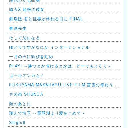
隣人X 疑惑の彼女
劇場版 君と世界が終わる日に FINAL
春画先生
そして父になる
ゆとりですがなにか インターナショナル
一月の声に歓びを刻め
PLAY! ～勝つとか負けるとかは、どーでもよくて～
ゴールデンカムイ
FUKUYAMA MASAHARU LIVE FILM 言霊の幸わう夏
@NIPPON BUDOKAN 2023
春の画 SHUNGA
熱のあとに
翔んで埼玉 ～琵琶湖より愛をこめて～
Single8