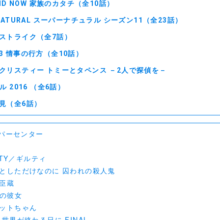
AND NOW 家族のカタチ（全10話）
NATURAL スーパーナチュラル シーズン11（全23話）
ストライク（全7話）
3 情事の行方（全10話）
クリスティー トミーとタペンス －2人で探偵を－
ル 2016 （全6話）
見（全6話）
ンパーセンター
ILTY／ギルティ
としただけなのに 囚われの殺人鬼
臣蔵
惑の彼女
ットちゃん
世界が終わる日に FINAL