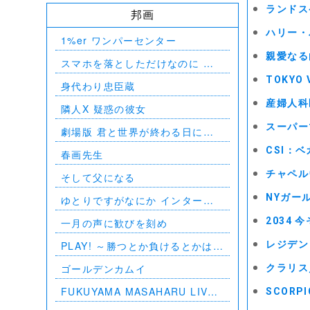
ランドス
邦画
ハリー・
1%er ワンパーセンター
親愛なる
スマホを落としただけなのに 囚
われの殺人鬼
TOKYO 
身代わり忠臣蔵
産婦人科
隣人X 疑惑の彼女
スーパー
劇場版 君と世界が終わる日に
FINAL
CSI：ベ
春画先生
チャペル
そして父になる
NYガー
ゆとりですがなにか インターナ
ショナル
2034
一月の声に歓びを刻め
PLAY! ～勝つとか負けるとかは、
レジデン
どーでもよくて～
ゴールデンカムイ
クラリス／
FUKUYAMA MASAHARU LIVE
SCORP
FILM 言霊の幸わう夏 @NIPPON