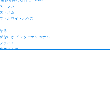
ス・ラン
ズ・ハム
ブ・ホワイトハウス
なる
がなにか インターナショナル
フライ！
水面の下に
のコンシェルジュさん
いなあまのじゃく
ベンチャー02 THE BEGINNING
Sケンガンアシュラ
歓びを刻め
 ～勝つとか負けるとかは、どーでもよくて～
N： RISING
（ブラム）
カムイ