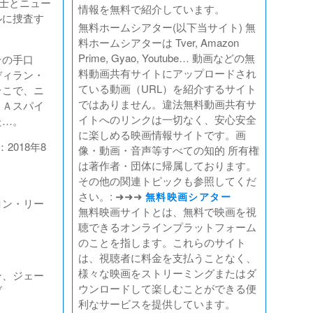
博士とニュー
情報を無料で紹介しています。
ルに捜査す
無料ホームシアター(以下当サイト) 無
料ホームシアターは Tver, Amazon
Prime, Gyao, Youtube… 動画などの無
その手口
料動画共有サイトにアップロードされ
ディラン・
ている動画（URL）を紹介するサイト
そこで、ニ
ではありません。違法無料動画共有サ
ＩＡスパイ
イトへのリンクは一切なく、安心安全
た…。
に楽しめる映画情報サイトです。画
2018年8
像・動画・音声等すべての知的 所有権
は著作者・団体に帰属しております。
その他の関連トピックも参照してくだ
さい。: ➜➜➜
無料映画シアター
ロン・リー
無料映画サイトとは、無料で映画を視
聴できるオンラインプラットフォーム
のことを指します。これらのサイト
は、視聴者に料金を支払うことなく、
様々な映画をストリーミングまたはダ
ン、ジェー
ウンロードして楽しむことができる便
ブ
利なサービスを提供しています。