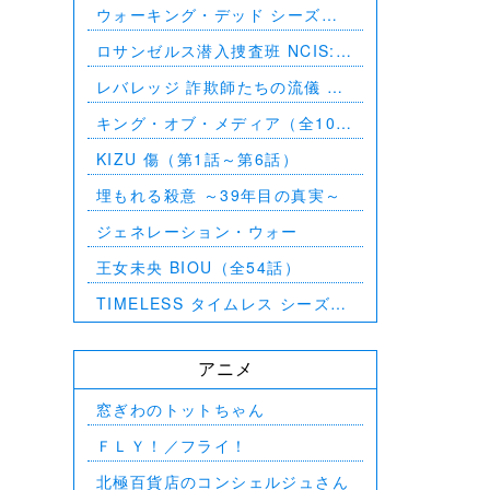
ウォーキング・デッド シーズン
8（第1話～第16話）
ロサンゼルス潜入捜査班 NCIS:
Los Angeles シーズン5（第2話
レバレッジ 詐欺師たちの流儀 シ
～第24話）
ーズン1（全13話）
キング・オブ・メディア（全10
話）
KIZU 傷（第1話～第6話）
埋もれる殺意 ～39年目の真実～
ジェネレーション・ウォー
王女未央 BIOU（全54話）
TIMELESS タイムレス シーズン
1（全16話）
アニメ
窓ぎわのトットちゃん
ＦＬＹ！／フライ！
北極百貨店のコンシェルジュさん