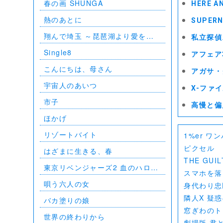
春の画 SHUNGA
HERE 
BUDOKAN 2023
熱のあとに
SUPER
翔んで埼玉 ～琵琶湖より愛をこ
私立探偵
めて～
Single8
アフェア
こんにちは、母さん
アガサ・
宇宙人のあいつ
X-ファイ
市子
高慢と偏
ほかげ
リゾートバイト
1%er ワ
ピクセル
はざまに生きる、春
THE GU
東京リベンジャーズ2 血のハロウ
スマホを落
ィン編 -決戦-
唄う六人の女
身代わり忠
隣人X 疑
バカ塗りの娘
窓ぎわのト
世界の終わりから
劇場版 君と