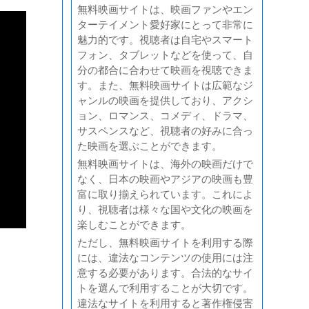
無料映画サイトは、映画ファンやエン
ターテイメント愛好家にとって非常に
魅力的です。視聴者は自宅やスマート
フォン、タブレットなどを使って、自
分の都合に合わせて映画を視聴できま
す。また、無料映画サイトは広範なジ
ャンルの映画を提供しており、アクシ
ョン、ロマンス、コメディ、ドラマ、
サスペンスなど、視聴者の好みに合っ
た映画を選ぶことができます。
無料映画サイトは、海外の映画だけで
なく、日本の映画やアジアの映画も豊
富に取り揃えられています。これによ
り、視聴者は様々な国や文化の映画を
楽しむことができます。
ただし、無料映画サイトを利用する際
には、違法なコンテンツの使用には注
意する必要があります。合法的なサイ
トを選んで利用することが大切です。
違法なサイトを利用すると著作権侵害