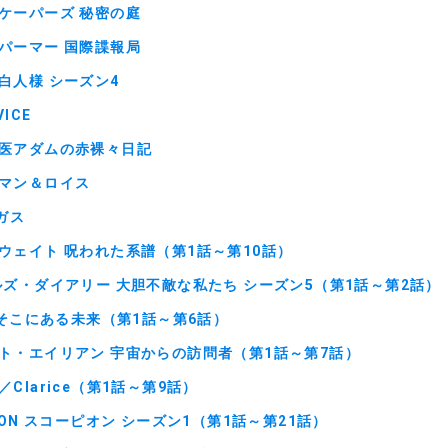
ケーパーズ 秘密の庭
パーマー 国際諜報局
白人様 シーズン4
VICE
医アダムの赤裸々日記
マン＆ロイス
ガス
ウェイト 呪われた系譜（第1話～第10話）
ルズ・ダイアリー 大胆不敵な私たち シーズン5（第1話～第2話）
 今そこにある未来（第1話～第6話）
ト・エイリアン 宇宙からの訪問者（第1話～第7話）
Clarice（第1話～第9話）
ION スコーピオン シーズン1（第1話～第21話）