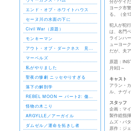
分がゲイだ
ヨーク市
エンド・オブ・ホワイトハウス
る。（全1
セーヌ川の水面の下に
犯人が犯
Civil War（原題）
は、名門
ラインハ
モンキーマン
ューヨー
アウト・オブ・ダークネス 見え
だが、夫
ない影
マーベルズ
原題：INS
私がやりました
月9日～
聖夜の惨劇 ニッセやりすぎる
キャスト
アラン・
落下の解剖学
ル、ナヴ
REBEL MOON ー パート2: 傷跡
スタッフ
を刻む者
怪物の木こり
企画：マ
製作総指
ARGYLLE／アーガイル
ムズ・パ
ダムゼル／運命を拓きし者
原作：ジ