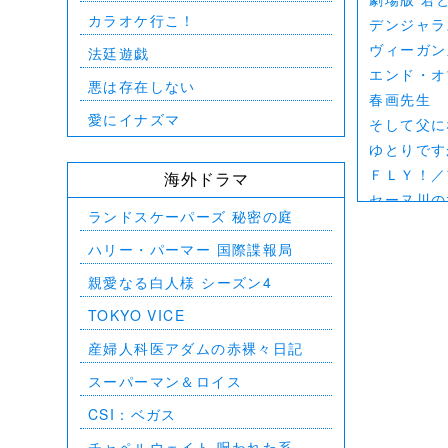
カラオケ行こ！
デンジャラ
ヴィーガン
法廷遊戯
エンド・オ
悪は存在しない
春画先生
愛にイナズマ
そして父に
ゆとりです
ＦＬＹ！／
海外ドラマ
セーヌ川の
ランドスケーパーズ 秘密の庭
北極百貨店
ハリー・パーマー 国際諜報局
好きでも嫌
デジモンアド
親愛なる白人様 シーズン4
範馬刃牙V
TOKYO VICE
一月の声に
産婦人科医アダムの赤裸々日記
PLAY!
ULTRAMA
スーパーマン＆ロイス
BLAME!
CSI：ベガス
ゴールデン
チャペルウェイト 呪われた系譜