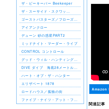
ザ・ビーキーパー Beekeeper
ザ・スーサイド・スクワッ
ド ”極”悪党、集結
ゴーストバスターズ／フローズ
ン・サマー
アイアンクロー
デューン 砂の惑星PART2
ミッドナイト・マーダー・ライブ
CONTROL コントロール
グッド・ウィル・ハンティング／
旅立ち
DIVE ダイブ 海底28メートルの
絶望
ハート・オブ・ザ・ハンター
エリザベート 1878
Amazon 
ロードハウス／孤独の街
ファイブ・ナイツ・アット・フレ
関連記事
ディーズ