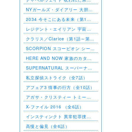
FUKUYAM
（第1話～第10話）
春の画 SH
NYガールズ・ダイアリー 大胆不
熱のあとに
敵な私たち シーズン5（第1話～
2034 今そこにある未来（第1話
第2話）
Civil W
～第6話）
レジデント・エイリアン 宇宙か
翔んで埼玉
らの訪問者（第1話～第7話）
クラリス／Clarice（第1話～第9
話）
SCORPION スコーピオン シーズ
ン1（第1話～第21話）
HERE AND NOW 家族のカタチ
（全10話）
SUPERNATURAL スーパーナチ
ュラル シーズン11（全23話）
私立探偵ストライク（全7話）
アフェア3 情事の行方（全10話）
アガサ・クリスティー トミーと
タペンス －2人で探偵を－
X-ファイル 2016 （全6話）
インスティンクト 異常犯罪捜査
シーズン1（全13話）
高慢と偏見（全6話）