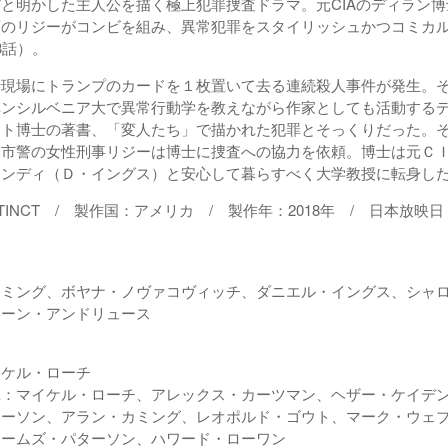
と明かした主人公を描く極上犯罪捜査ドラマ。元CIAのディラン
警のリジーがコンビを組み、異常犯罪をスタイリッシュかつコミカ
3話）。
行現場にトランプのカードを１枚置いて去る連続殺人事件が発生。
ペンシルベニア大で異常行動学を教えながら作家としても活動する
ート博士の著書、「変人たち」で描かれた犯罪とそっくりだった。
ク市警の女性刑事リジーは博士に捜査への協力を依頼。博士は元Ｃ
アンディ（Ｄ・イングス）と安心して暮らすべく大学教授に転身し
TINCT / 製作国：アメリカ / 製作年：2018年 / 日本放映日：
カミング、ボヤナ・ノヴァコヴィッチ、ダニエル・イングス、シャ
ィーン・アンドリュース
イケル・ローチ
揮：マイケル・ローチ、アレックス・カーツマン、ヘザー・ケイデ
ターソン、アラン・カミング、レオポルド・ゴウト、マーク・ウェ
ェームズ・パターソン、ハワード・ローワン