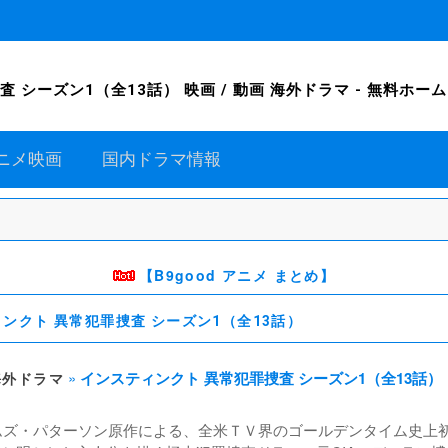
ーズン1（全13話） 映画 / 動画 海外ドラマ - 無料ホームシアタ
ニメ映画
国内ドラマ情報
【B9good アニメ まとめ】
ンクト 異常犯罪捜査 シーズン1（全13話）
»
インスティンクト 異常犯罪捜査 シーズン1（全13話）
海外ドラマ
ムズ・パターソン原作による、全米ＴＶ界のゴールデンタイム史上