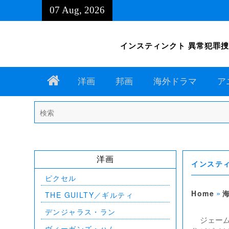
Skip
07 Aug, 2026
to
content
インスティンクト 異常犯罪捜査 シ
Home
洋画
邦画
海外ドラマ
ア
Search
for:
洋画
インスティ
ピクセル
»
Home
THE GUILTY／ギルティ
デンジャラス・ラン
ジェー
ヴィーガンズ・ハム