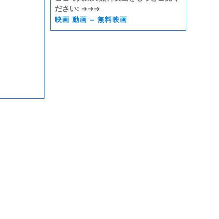
ださい:
➜➜➜
映画 動画 – 無料映画