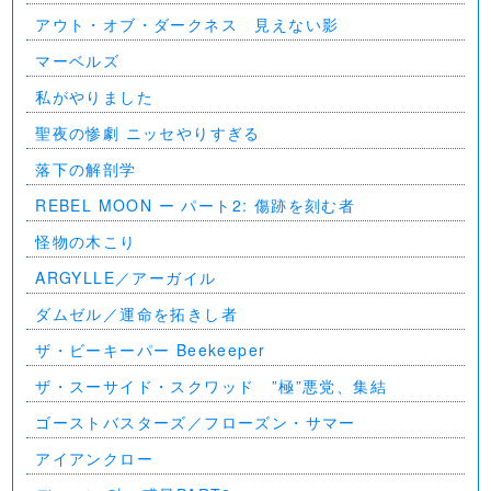
アウト・オブ・ダークネス 見えない影
マーベルズ
私がやりました
聖夜の惨劇 ニッセやりすぎる
落下の解剖学
REBEL MOON ー パート2: 傷跡を刻む者
怪物の木こり
ARGYLLE／アーガイル
ダムゼル／運命を拓きし者
ザ・ビーキーパー Beekeeper
ザ・スーサイド・スクワッド ”極”悪党、集結
ゴーストバスターズ／フローズン・サマー
アイアンクロー