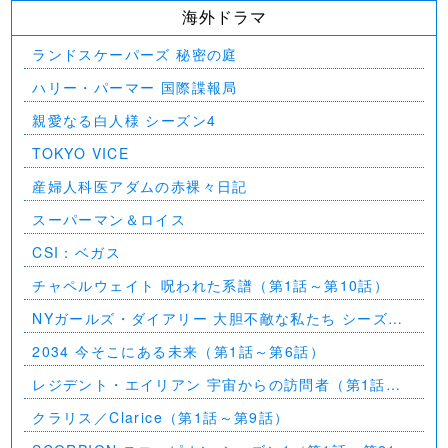
海外ドラマ
ランドスケーパーズ 秘密の庭
ハリー・パーマー 国際諜報局
親愛なる白人様 シーズン4
TOKYO VICE
産婦人科医アダムの赤裸々日記
スーパーマン＆ロイス
CSI：ベガス
チャペルウェイト 呪われた系譜（第1話～第10話）
NYガールズ・ダイアリー 大胆不敵な私たち シーズン
5（第1話～第2話）
2034 今そこにある未来（第1話～第6話）
レジデント・エイリアン 宇宙からの訪問者（第1話～
第7話）
クラリス／Clarice（第1話～第9話）