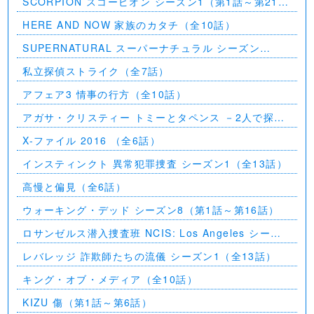
SCORPION スコーピオン シーズン1（第1話～第21
話）
HERE AND NOW 家族のカタチ（全10話）
SUPERNATURAL スーパーナチュラル シーズン
11（全23話）
私立探偵ストライク（全7話）
アフェア3 情事の行方（全10話）
アガサ・クリスティー トミーとタペンス －2人で探偵
を－
X-ファイル 2016 （全6話）
インスティンクト 異常犯罪捜査 シーズン1（全13話）
高慢と偏見（全6話）
ウォーキング・デッド シーズン8（第1話～第16話）
ロサンゼルス潜入捜査班 NCIS: Los Angeles シーズ
ン5（第2話～第24話）
レバレッジ 詐欺師たちの流儀 シーズン1（全13話）
キング・オブ・メディア（全10話）
KIZU 傷（第1話～第6話）