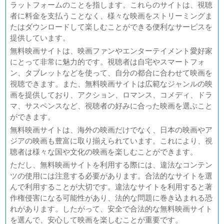
ラットフォームのことを指します。これらのサイトは、視聴
翔んで埼玉 ～琵琶湖より愛をこめて～
者に料金を支払うことなく、様々な映画をストリーミングま
たはダウンロードして楽しむことができる便利なサービスを
提供しています。
無料映画サイトは、映画ファンやエンターテイメント愛好家
にとって非常に魅力的です。視聴者は自宅やスマートフォ
ン、タブレットなどを使って、自分の都合に合わせて映画を
視聴できます。また、無料映画サイトは広範なジャンルの映
画を提供しており、アクション、ロマンス、コメディ、ドラ
マ、サスペンスなど、視聴者の好みに合った映画を選ぶこと
ができます。
無料映画サイトは、海外の映画だけでなく、日本の映画やア
ジアの映画も豊富に取り揃えられています。これにより、視
聴者は様々な国や文化の映画を楽しむことができます。
ただし、無料映画サイトを利用する際には、違法なコンテン
ツの使用には注意する必要があります。合法的なサイトを選
んで利用することが大切です。違法なサイトを利用すると著
作権侵害になる可能性があり、法的な問題に巻き込まれる恐
れがあります。したがって、安全で合法的な無料映画サイト
を選んで、安心して映画を楽しむことが重要です。