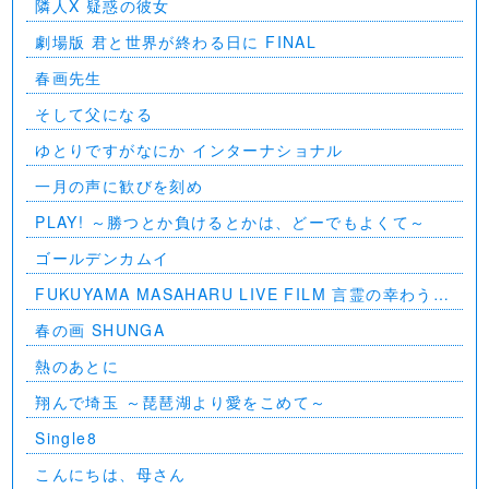
隣人X 疑惑の彼女
劇場版 君と世界が終わる日に FINAL
春画先生
そして父になる
ゆとりですがなにか インターナショナル
一月の声に歓びを刻め
PLAY! ～勝つとか負けるとかは、どーでもよくて～
ゴールデンカムイ
FUKUYAMA MASAHARU LIVE FILM 言霊の幸わう夏
@NIPPON BUDOKAN 2023
春の画 SHUNGA
熱のあとに
翔んで埼玉 ～琵琶湖より愛をこめて～
Single8
こんにちは、母さん