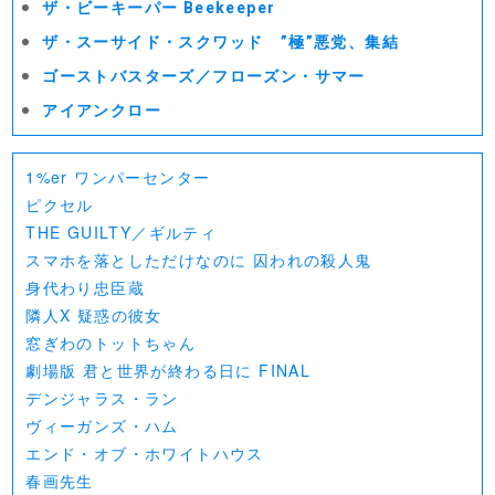
ザ・ビーキーパー Beekeeper
ザ・スーサイド・スクワッド ”極”悪党、集結
ゴーストバスターズ／フローズン・サマー
アイアンクロー
1%er ワンパーセンター
ピクセル
THE GUILTY／ギルティ
スマホを落としただけなのに 囚われの殺人鬼
身代わり忠臣蔵
隣人X 疑惑の彼女
窓ぎわのトットちゃん
劇場版 君と世界が終わる日に FINAL
デンジャラス・ラン
ヴィーガンズ・ハム
エンド・オブ・ホワイトハウス
春画先生