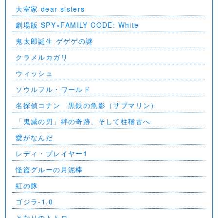
大室家 dear sisters
劇場版 SPY×FAMILY CODE: White
⻤太郎誕生 ゲゲゲの謎
クラメルカガリ
ウィッシュ
ソウルフル・ワールド
名探偵コナン 黒鉄の魚影（サブマリン）
「鬼滅の刃」絆の奇跡、そして柱稽古へ
愛がなんだ
レディ・プレイヤー1
怪盗グルーの月泥棒
紅の豚
ゴジラ-1.0
となりのトトロ