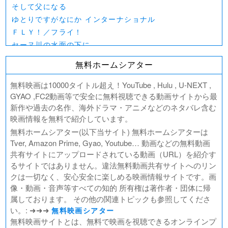
そして父になる
ゆとりですがなにか インターナショナル
ＦＬＹ！／フライ！
セーヌ川の水面の下に
北極百貨店のコンシェルジュさん
無料ホームシアター
好きでも嫌いなあまのじゃく
デジモンアドベンチャー02 THE BEGINNING
無料映画は10000タイトル超え！YouTube , Hulu , U-NEXT ,
範馬刃牙VSケンガンアシュラ
GYAO ,FC2動画等で安全に無料視聴できる動画サイトから最
新作や過去の名作、海外ドラマ・アニメなどのネタバレ含む
一月の声に歓びを刻め
映画情報を無料で紹介しています。
PLAY! ～勝つとか負けるとかは、どーでもよくて～
無料ホームシアター(以下当サイト) 無料ホームシアターは
ULTRAMAN： RISING
Tver, Amazon Prime, Gyao, Youtube… 動画などの無料動画
BLAME!（ブラム）
共有サイトにアップロードされている動画（URL）を紹介す
ゴールデンカムイ
るサイトではありません。違法無料動画共有サイトへのリン
FUKUYAMA MASAHARU LIVE FILM 言霊の幸わう夏
クは一切なく、安心安全に楽しめる映画情報サイトです。画
@NIPPON BUDOKAN 2023
像・動画・音声等すべての知的 所有権は著作者・団体に帰
春の画 SHUNGA
属しております。 その他の関連トピックも参照してくださ
熱のあとに
い。: ➜➜➜
無料映画シアター
Civil War（原題）
無料映画サイトとは、無料で映画を視聴できるオンラインプ