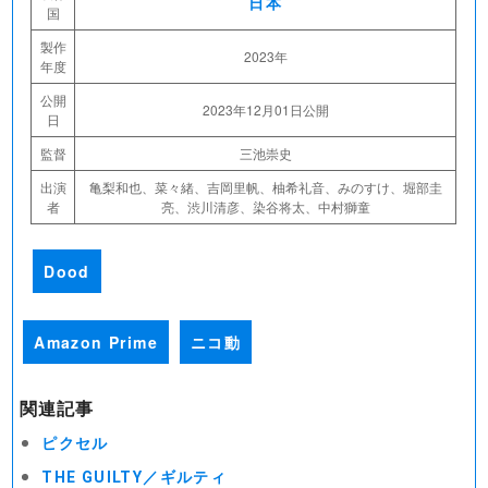
日本
国
製作
2023年
年度
公開
2023年12月01日公開
日
監督
三池崇史
出演
亀梨和也、菜々緒、吉岡里帆、柚希礼音、みのすけ、堀部圭
者
亮、渋川清彦、染谷将太、中村獅童
Dood
Amazon Prime
ニコ動
関連記事
ピクセル
THE GUILTY／ギルティ