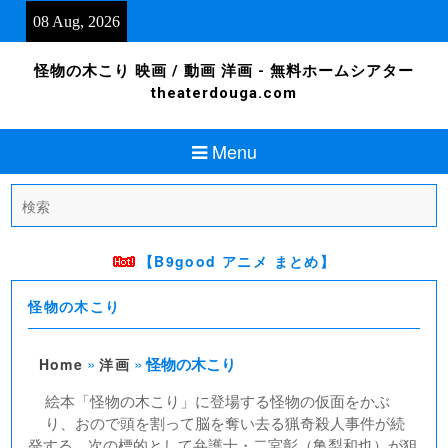
Skip
08 Aug, 2026
to
content
怪物の木こり 映画 / 動画 洋画 - 無料ホームシアター
theaterdouga.com
Menu
Search
for:
【B9good アニメ まとめ】
怪物の木こり
»
»
怪物の木こり
Home
洋画
絵本「怪物の木こり」に登場する怪物の仮面をかぶ
り、おので頭を割って脳を奪い去る猟奇殺人事件が続
発する。次の標的として弁護士・二宮彰（亀梨和也）が狙