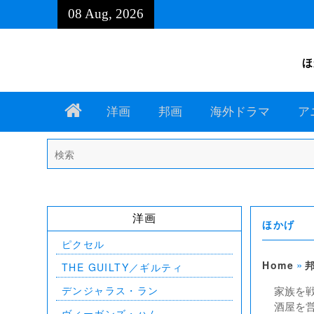
Skip
08 Aug, 2026
to
content
ほ
Home
洋画
邦画
海外ドラマ
ア
Search
for:
洋画
ほかげ
ピクセル
»
Home
THE GUILTY／ギルティ
デンジャラス・ラン
家族を
酒屋を
ヴィーガンズ・ハム