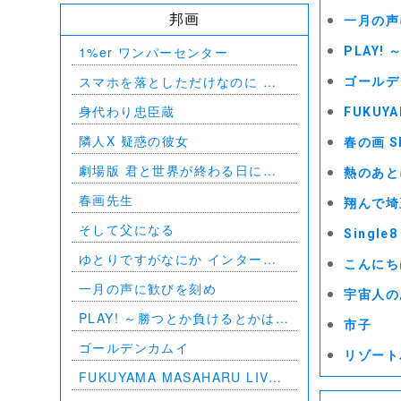
邦画
一月の声
1%er ワンパーセンター
PLAY
スマホを落としただけなのに 囚
ゴールデ
われの殺人鬼
身代わり忠臣蔵
FUKUYA
隣人X 疑惑の彼女
春の画 S
劇場版 君と世界が終わる日に
熱のあと
FINAL
春画先生
翔んで埼
そして父になる
Single8
ゆとりですがなにか インターナ
こんにち
ショナル
一月の声に歓びを刻め
宇宙人の
PLAY! ～勝つとか負けるとかは、
市子
どーでもよくて～
ゴールデンカムイ
リゾート
FUKUYAMA MASAHARU LIVE
FILM 言霊の幸わう夏 @NIPPON