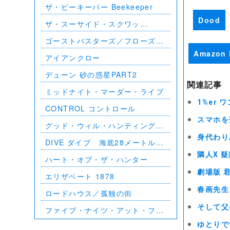
ザ・ビーキーパー Beekeeper
Dood
ザ・スーサイド・スクワッ
ド ”極”悪党、集結
ゴーストバスターズ／フローズ
ン・サマー
Amazon 
アイアンクロー
デューン 砂の惑星PART2
関連記事
ミッドナイト・マーダー・ライブ
1%er
CONTROL コントロール
スマホを
グッド・ウィル・ハンティング／
旅立ち
身代わり
DIVE ダイブ 海底28メートルの
絶望
隣人X 
ハート・オブ・ザ・ハンター
劇場版 
エリザベート 1878
春画先生
ロードハウス／孤独の街
そして父
ファイブ・ナイツ・アット・フレ
ディーズ
ゆとりで