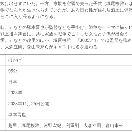
ら抜け出せずにいた。一方、家族を空襲で失った子供（塚尾桜雅）
べ物でなんとか生き永らえていたが、ある日女性が住む居酒屋に偶
、そこに入り浸るようになる。
『斬、』などの塚本晋也が監督などを手掛け、戦争をテーマに描く
終戦直後を舞台に、共に家族を戦争で亡くした女性と子供が出会う
愛。』などの趣里のほか、塚尾桜雅、『J005311』では監督を務
剛、大森立嗣、森山未來らがキャストに名を連ねる。
ほかげ
95分
日本
2023年
2023年11月25日公開
塚本晋也
趣里、塚尾桜雅、河野宏紀、利重剛、大森立嗣、森山未來