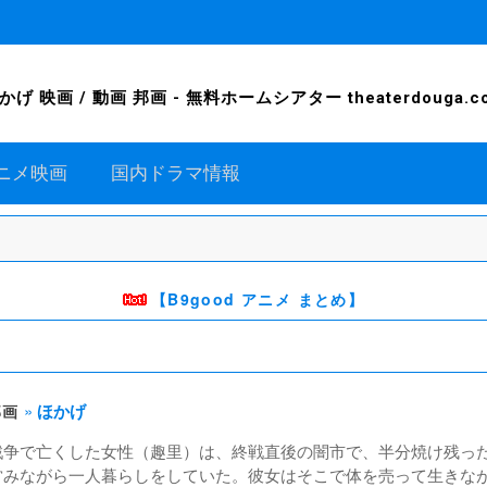
かげ 映画 / 動画 邦画 - 無料ホームシアター theaterdouga.c
ニメ映画
国内ドラマ情報
【B9good アニメ まとめ】
»
ほかげ
邦画
戦争で亡くした女性（趣里）は、終戦直後の闇市で、半分焼け残っ
営みながら一人暮らしをしていた。彼女はそこで体を売って生きな