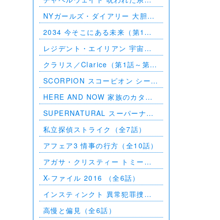
（第1話～第10話）
NYガールズ・ダイアリー 大胆不
敵な私たち シーズン5（第1話～
2034 今そこにある未来（第1話
第2話）
～第6話）
レジデント・エイリアン 宇宙か
らの訪問者（第1話～第7話）
クラリス／Clarice（第1話～第9
話）
SCORPION スコーピオン シーズ
ン1（第1話～第21話）
HERE AND NOW 家族のカタチ
（全10話）
SUPERNATURAL スーパーナチ
ュラル シーズン11（全23話）
私立探偵ストライク（全7話）
アフェア3 情事の行方（全10話）
アガサ・クリスティー トミーと
タペンス －2人で探偵を－
X-ファイル 2016 （全6話）
インスティンクト 異常犯罪捜査
シーズン1（全13話）
高慢と偏見（全6話）