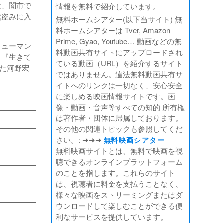
は、闇市で
情報を無料で紹介しています。
然盗みに入
無料ホームシアター(以下当サイト) 無
料ホームシアターは Tver, Amazon
Prime, Gyao, Youtube… 動画などの無
ヒューマン
料動画共有サイトにアップロードされ
。『生きて
ている動画（URL）を紹介するサイト
めた河野宏
ではありません。違法無料動画共有サ
イトへのリンクは一切なく、安心安全
に楽しめる映画情報サイトです。画
像・動画・音声等すべての知的 所有権
は著作者・団体に帰属しております。
その他の関連トピックも参照してくだ
さい。: ➜➜➜
無料映画シアター
無料映画サイトとは、無料で映画を視
聴できるオンラインプラットフォーム
のことを指します。これらのサイト
は、視聴者に料金を支払うことなく、
様々な映画をストリーミングまたはダ
ウンロードして楽しむことができる便
利なサービスを提供しています。