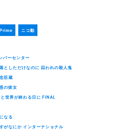
Prime
ニコ動
 ワンパーセンター
落としただけなのに 囚われの殺人鬼
忠臣蔵
疑惑の彼女
君と世界が終わる日に FINAL
になる
すがなにか インターナショナル