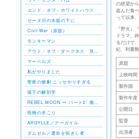
の絶望か
エンド・オブ・ホワイトハウス
盗んだ食
って以来
セーヌ川の水面の下に
『野火』
Civil War（原題）
ドラマ。
モンキーマン
るだけで、
紀、利重
アウト・オブ・ダークネス 見え
ない影
マーベルズ
原題
私がやりました
上映時間
聖夜の惨劇 ニッセやりすぎる
製作国
落下の解剖学
製作年度
REBEL MOON ー パート2: 傷跡
を刻む者
公開日
怪物の木こり
監督
ARGYLLE／アーガイル
出演者
ダムゼル／運命を拓きし者