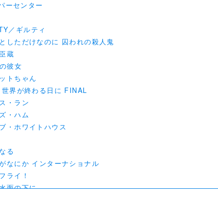
ンパーセンター
ILTY／ギルティ
としただけなのに 囚われの殺人鬼
臣蔵
惑の彼女
ットちゃん
世界が終わる日に FINAL
ス・ラン
ズ・ハム
ブ・ホワイトハウス
なる
がなにか インターナショナル
フライ！
水面の下に
のコンシェルジュさん
いなあまのじゃく