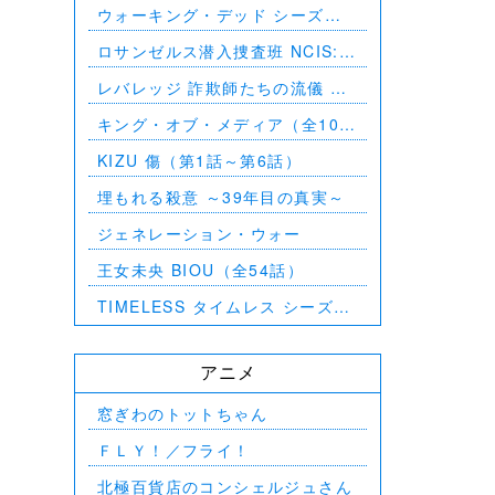
ウォーキング・デッド シーズン
8（第1話～第16話）
ロサンゼルス潜入捜査班 NCIS:
Los Angeles シーズン5（第2話
レバレッジ 詐欺師たちの流儀 シ
～第24話）
ーズン1（全13話）
キング・オブ・メディア（全10
話）
KIZU 傷（第1話～第6話）
埋もれる殺意 ～39年目の真実～
ジェネレーション・ウォー
王女未央 BIOU（全54話）
TIMELESS タイムレス シーズン
1（全16話）
アニメ
窓ぎわのトットちゃん
ＦＬＹ！／フライ！
北極百貨店のコンシェルジュさん