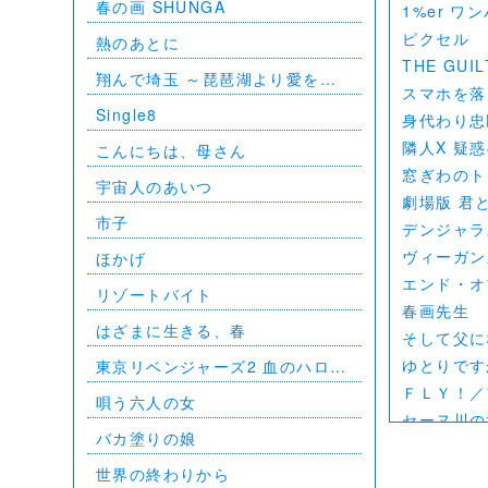
春の画 SHUNGA
1%er ワ
BUDOKAN 2023
ピクセル
熱のあとに
THE GU
翔んで埼玉 ～琵琶湖より愛をこ
スマホを落
めて～
Single8
身代わり忠
隣人X 疑
こんにちは、母さん
窓ぎわのト
宇宙人のあいつ
劇場版 君と
市子
デンジャラ
ヴィーガン
ほかげ
エンド・オ
リゾートバイト
春画先生
はざまに生きる、春
そして父に
ゆとりです
東京リベンジャーズ2 血のハロウ
ィン編 -決戦-
ＦＬＹ！／
唄う六人の女
セーヌ川の
バカ塗りの娘
北極百貨店
好きでも嫌
世界の終わりから