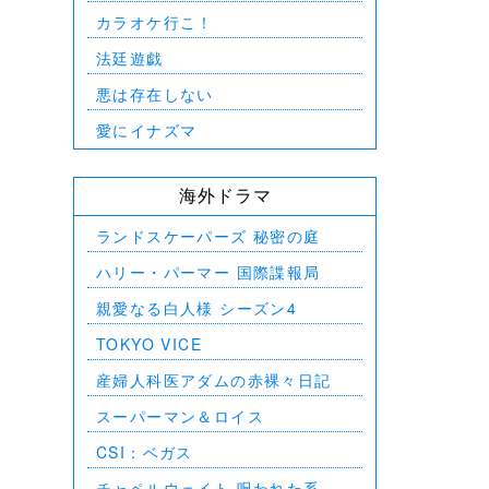
デジモンアド
カラオケ行こ！
範馬刃牙V
法廷遊戯
一月の声に
悪は存在しない
PLAY!
ULTRAMA
愛にイナズマ
BLAME!
ゴールデン
海外ドラマ
FUKUYAM
春の画 SH
ランドスケーパーズ 秘密の庭
熱のあとに
ハリー・パーマー 国際諜報局
Civil W
親愛なる白人様 シーズン4
翔んで埼玉
TOKYO VICE
産婦人科医アダムの赤裸々日記
スーパーマン＆ロイス
CSI：ベガス
チャペルウェイト 呪われた系譜