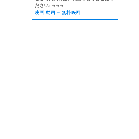
ださい:
➜➜➜
映画 動画 – 無料映画
N 2023