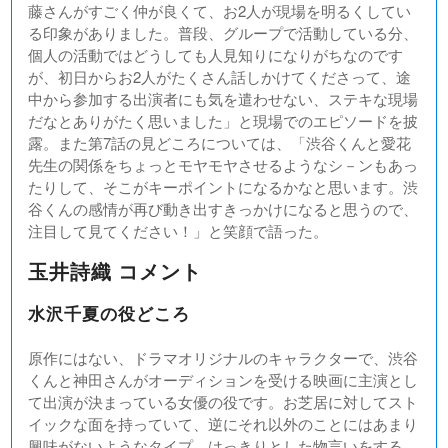
藤さんがすごく仲が良くて、お2人が現場を明るくしてい
る印象がありました。普段、グループで活動している分、
個人の活動ではどうしても人見知りになりがちなのです
が、初日からお2人がたくさん話しかけてくださって、途
中から参加する出演者にも気を遣わせない、ステキな現場
だなとありがたく思いました」と現場でのエピソードを披
露。また第7話の見どころについては、「渋谷くんと愛花
先生の関係をちょっとモヤモヤさせるようなシ－ンもあっ
たりして、そこがキーポイントになるかなと思います。渋
谷くんの感情が再び動き出すきっかけになると思うので、
注目して見てください！」と笑顔で語った。
玉井詩織 コメント
水沢千夏の役どころ
原作にはない、ドラマオリジナルのキャラクターで、渋谷
くんと神田さんがオーディションを受ける映画に主演とし
て出演が決まっている女優の役です。お芝居に対してスト
イックな面を持っていて、逆にそれ以外のことにはあまり
興味がないようなタイプ。はっきりとした物言いをする、