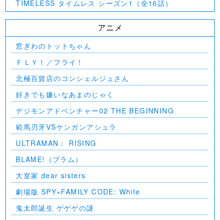
TIMELESS タイムレス シーズン1（全16話）
アニメ
窓ぎわのトットちゃん
ＦＬＹ！／フライ！
北極百貨店のコンシェルジュさん
好きでも嫌いなあまのじゃく
デジモンアドベンチャー02 THE BEGINNING
範馬刃牙VSケンガンアシュラ
ULTRAMAN： RISING
BLAME!（ブラム）
大室家 dear sisters
劇場版 SPY×FAMILY CODE: White
⻤太郎誕生 ゲゲゲの謎