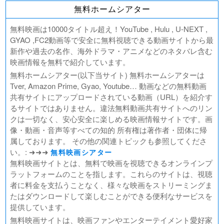
北極百貨店のコンシェルジュさん
無料ホームシアター
好きでも嫌いなあまのじゃく
デジモンアドベンチャー02 THE BEGINNING
無料映画は10000タイトル超え！YouTube , Hulu , U-NEXT ,
範馬刃牙VSケンガンアシュラ
GYAO ,FC2動画等で安全に無料視聴できる動画サイトから最
新作や過去の名作、海外ドラマ・アニメなどのネタバレ含む
一月の声に歓びを刻め
映画情報を無料で紹介しています。
PLAY! ～勝つとか負けるとかは、どーでもよくて～
無料ホームシアター(以下当サイト) 無料ホームシアターは
ULTRAMAN： RISING
Tver, Amazon Prime, Gyao, Youtube… 動画などの無料動画
BLAME!（ブラム）
共有サイトにアップロードされている動画（URL）を紹介す
ゴールデンカムイ
るサイトではありません。違法無料動画共有サイトへのリン
FUKUYAMA MASAHARU LIVE FILM 言霊の幸わう夏
クは一切なく、安心安全に楽しめる映画情報サイトです。画
@NIPPON BUDOKAN 2023
像・動画・音声等すべての知的 所有権は著作者・団体に帰
春の画 SHUNGA
属しております。 その他の関連トピックも参照してくださ
熱のあとに
い。: ➜➜➜
無料映画シアター
Civil War（原題）
無料映画サイトとは、無料で映画を視聴できるオンラインプ
ラットフォームのことを指します。これらのサイトは、視聴
翔んで埼玉 ～琵琶湖より愛をこめて～
者に料金を支払うことなく、様々な映画をストリーミングま
たはダウンロードして楽しむことができる便利なサービスを
提供しています。
無料映画サイトは、映画ファンやエンターテイメント愛好家