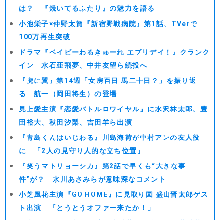
は？ 『焼いてるふたり』の魅力を語る
小池栄子×仲野太賀『新宿野戦病院』第1話、TVerで
100万再生突破
ドラマ『ベイビーわるきゅーれ エブリデイ！』クランク
イン 水石亜飛夢、中井友望ら続投へ
『虎に翼』第14週「女房百日 馬二十日？」を振り返
る 航一（岡田将生）の登場
見上愛主演『恋愛バトルロワイヤル』に水沢林太郎、豊
田裕大、秋田汐梨、吉田羊ら出演
『青島くんはいじわる』川島海荷が中村アンの友人役
に 「2人の見守り人的な立ち位置」
『笑うマトリョーシカ』第2話で早くも“大きな事
件”が？ 水川あさみらが意味深なコメント
小芝風花主演『GO HOME』に見取り図 盛山晋太郎ゲス
ト出演 「とうとうオファー来たか！」