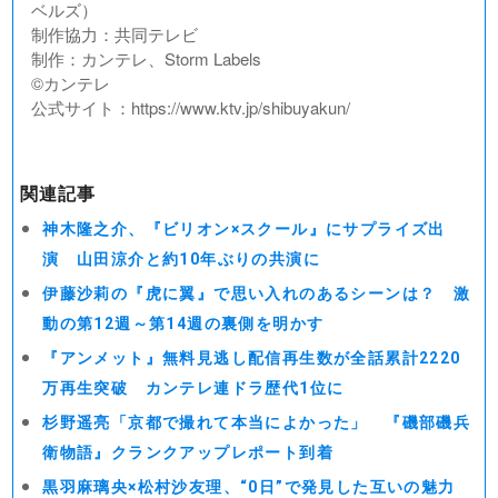
ベルズ）
制作協力：共同テレビ
制作：カンテレ、Storm Labels
©︎カンテレ
公式サイト：https://www.ktv.jp/shibuyakun/
関連記事
神木隆之介、『ビリオン×スクール』にサプライズ出
演 山田涼介と約10年ぶりの共演に
伊藤沙莉の『虎に翼』で思い入れのあるシーンは？ 激
動の第12週～第14週の裏側を明かす
『アンメット』無料見逃し配信再生数が全話累計2220
万再生突破 カンテレ連ドラ歴代1位に
杉野遥亮「京都で撮れて本当によかった」 『磯部磯兵
衛物語』クランクアップレポート到着
黒羽麻璃央×松村沙友理、“0日”で発見した互いの魅力