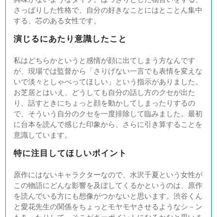
さっぱりした性格で、自分の好きなことにはとことん集中
する、芯のある女性です。
演じるにあたり意識したこと
私はどちらかというと感情が顔に出てしまう方なんです
が、現場では監督から「さりげない一言でも表情を変えな
いで淡々としゃべってほしい」という指示がありました。
お芝居とはいえ、どうしても自分の話し方のクセが出た
り、話すときにちょっと顔を動かしてしまったりするの
で、そういう自分のクセを一度排除して臨みました。最初
に台本を読んで感じた印象から、さらに引き算することを
意識しています。
特に注目してほしいポイント
原作にはないキャラクターなので、水沢千夏という女性が
この物語にどんな影響を及ぼしてくるかというのは、原作
を読んでいる方にも想像がつかないと思います。渋谷くん
と愛花先生の関係をちょっとモヤモヤさせるようなシ－ン
もあったりして、そこがキーポイントになるかなと思いま