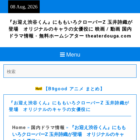
Skip
08 Aug, 2026
to
content
『お迎え渋谷くん』にももいろクローバーZ 玉井詩織が
登場 オリジナルのキャラの女優役に 映画 / 動画 国内
ドラマ情報 - 無料ホームシアター theaterdouga.com
Menu
Search
for:
【B9good アニメ まとめ】
『お迎え渋谷くん』にももいろクローバーZ 玉井詩織が
登場 オリジナルのキャラの女優役に
»
»
『お迎え渋谷くん』にもも
Home
国内ドラマ情報
いろクローバーZ 玉井詩織が登場 オリジナルのキャ