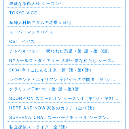
親愛なる白人様 シーズン4
TOKYO VICE
産婦人科医アダムの赤裸々日記
スーパーマン＆ロイス
CSI：ベガス
チャペルウェイト 呪われた系譜（第1話～第10話）
NYガールズ・ダイアリー 大胆不敵な私たち シーズン
5（第1話～第2話）
2034 今そこにある未来（第1話～第6話）
レジデント・エイリアン 宇宙からの訪問者（第1話～
第7話）
クラリス／Clarice（第1話～第9話）
SCORPION スコーピオン シーズン1（第1話～第21
話）
HERE AND NOW 家族のカタチ（全10話）
SUPERNATURAL スーパーナチュラル シーズン
11（全23話）
私立探偵ストライク（全7話）