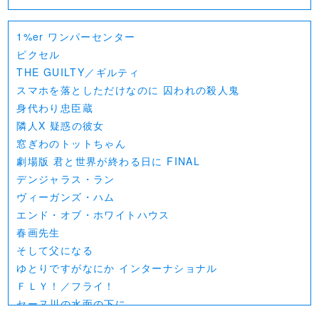
1%er ワンパーセンター
ピクセル
THE GUILTY／ギルティ
スマホを落としただけなのに 囚われの殺人鬼
身代わり忠臣蔵
隣人X 疑惑の彼女
窓ぎわのトットちゃん
劇場版 君と世界が終わる日に FINAL
デンジャラス・ラン
ヴィーガンズ・ハム
エンド・オブ・ホワイトハウス
春画先生
そして父になる
ゆとりですがなにか インターナショナル
ＦＬＹ！／フライ！
セーヌ川の水面の下に