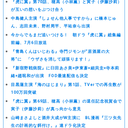
『虎に翼』第70話、穂高（小林薫）と寅子（伊藤沙莉）
が互いの想いをぶつけ合う
中島健人主演『しょせん他人事ですから』に橋本じゅ
ん、志田未来、野村周平、平祐奈ら出演
今からでもまだ追いつける！ 朝ドラ『虎に翼』総集編
前編、7月6日放送
『青島くんはいじわる』寺門ジモンが“居酒屋の大
将”に 「ウザさを消して頑張ります！」
『新宿野戦病院』に臼田あさ美×伊東蒼×細貝圭×寺本莉
緒×趙珉和が出演 FOD最速配信も決定
目黒蓮主演『海のはじまり』第1話、TVerでの再生数が
100万回突破
『虎に翼』第69話、穂高（小林薫）の退任記念祝賀会で
寅子（伊藤沙莉）が真っ向から意見
山崎まさよしと酒井大成がW主演に BL漫画『三ツ矢先
生の計画的な餌付け。』連ドラ化決定