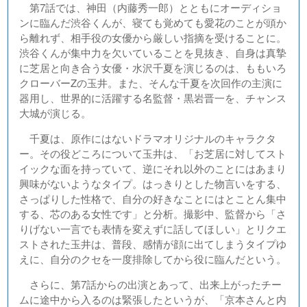
第7話では、神田（内藤秀一郎）とともにオーディショ
ンに臨んだ渋谷くんが、寝ても覚めても愛花のことが頭か
ら離れず、相手役の女優から厳しい指摘を受けることに。
渋谷くんが集中力を欠いていることを見抜き、自身は真摯
に芝居と向き合う女優・水沢千夏を演じるのは、ももいろ
クローバーZの玉井。また、そんな千夏を次回作の主演に
器用し、世界的に活躍する名監督・黒岩晋一を、チャンス
大城が演じる。
千夏は、原作にはないドラマオリジナルのキャラクタ
ー。その役どころについて玉井は、「お芝居に対してスト
イックな面を持っていて、逆にそれ以外のことにはあまり
興味がないようなタイプ。はっきりとした物言いをする、
さっぱりした性格で、自分の好きなことにはとことん集中
する、芯のある女性です」と分析。撮影中、監督から「さ
りげない一言でも表情を変えずに話してほしい」とリクエ
ストされた玉井は、普段、感情が顔に出てしまうタイプゆ
えに、自分のクセを一度排除してから役に臨んだという。
さらに、第7話からの出演とあって、出来上がったチー
ムに途中から入るのは緊張したというが、「京本さんと内