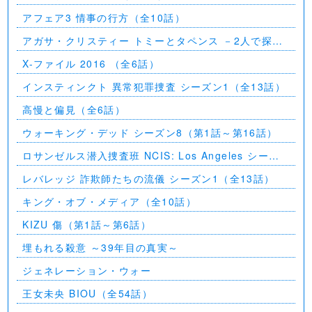
アフェア3 情事の行方（全10話）
アガサ・クリスティー トミーとタペンス －2人で探偵
を－
X-ファイル 2016 （全6話）
インスティンクト 異常犯罪捜査 シーズン1（全13話）
高慢と偏見（全6話）
ウォーキング・デッド シーズン8（第1話～第16話）
ロサンゼルス潜入捜査班 NCIS: Los Angeles シーズ
ン5（第2話～第24話）
レバレッジ 詐欺師たちの流儀 シーズン1（全13話）
キング・オブ・メディア（全10話）
KIZU 傷（第1話～第6話）
埋もれる殺意 ～39年目の真実～
ジェネレーション・ウォー
王女未央 BIOU（全54話）