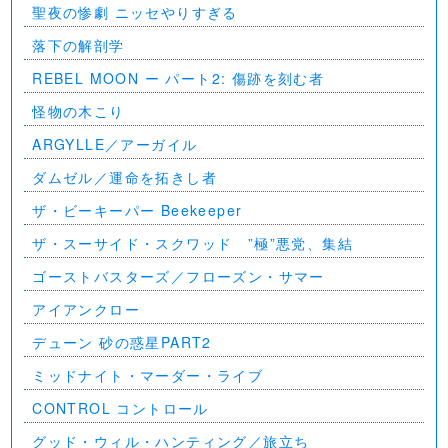
聖夜の惨劇 ニッセやりすぎる
落下の解剖学
REBEL MOON ー パート2: 傷跡を刻む者
怪物の木こり
ARGYLLE／アーガイル
ダムゼル／運命を拓きし者
ザ・ビーキーパー Beekeeper
ザ・スーサイド・スクワッド ”極”悪党、集結
ゴーストバスターズ／フローズン・サマー
アイアンクロー
デューン 砂の惑星PART2
ミッドナイト・マーダー・ライブ
CONTROL コントロール
グッド・ウィル・ハンティング／旅立ち