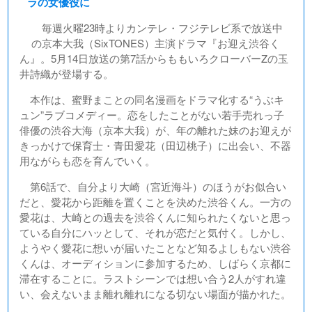
ラの女優役に
毎週火曜23時よりカンテレ・フジテレビ系で放送中
の京本大我（SixTONES）主演ドラマ『お迎え渋谷く
ん』。5月14日放送の第7話からももいろクローバーZの玉
井詩織が登場する。
本作は、蜜野まことの同名漫画をドラマ化する“うぶキ
ュン”ラブコメディー。恋をしたことがない若手売れっ子
俳優の渋谷大海（京本大我）が、年の離れた妹のお迎えが
きっかけで保育士・青田愛花（田辺桃子）に出会い、不器
用ながらも恋を育んでいく。
第6話で、自分より大崎（宮近海斗）のほうがお似合い
だと、愛花から距離を置くことを決めた渋谷くん。一方の
愛花は、大崎との過去を渋谷くんに知られたくないと思っ
ている自分にハッとして、それが恋だと気付く。しかし、
ようやく愛花に想いが届いたことなど知るよしもない渋谷
くんは、オーディションに参加するため、しばらく京都に
滞在することに。ラストシーンでは想い合う2人がすれ違
い、会えないまま離れ離れになる切ない場面が描かれた。