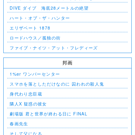
DIVE ダイブ 海底28メートルの絶望
ハート・オブ・ザ・ハンター
エリザベート 1878
ロードハウス／孤独の街
ファイブ・ナイツ・アット・フレディーズ
邦画
1%er ワンパーセンター
スマホを落としただけなのに 囚われの殺人鬼
身代わり忠臣蔵
隣人X 疑惑の彼女
劇場版 君と世界が終わる日に FINAL
春画先生
そして父になる