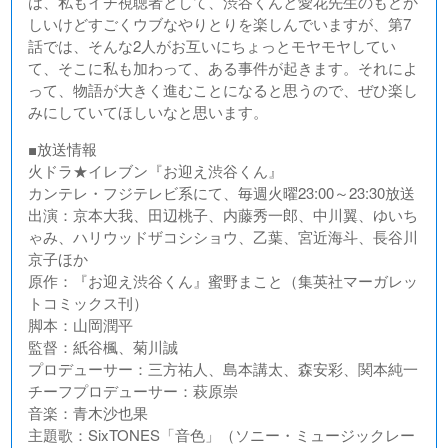
は、私もイチ視聴者として、渋谷くんと愛花先生のもどか
しいけどすごくウブなやりとりを楽しんでいますが、第7
話では、そんな2人がお互いにちょっとモヤモヤしてい
て、そこに私も加わって、ある事件が起きます。それによ
って、物語が大きく進むことになると思うので、ぜひ楽し
みにしていてほしいなと思います。
■放送情報
火ドラ★イレブン『お迎え渋谷くん』
カンテレ・フジテレビ系にて、毎週火曜23:00～23:30放送
出演：京本大我、田辺桃子、内藤秀一郎、中川翼、ゆいち
ゃみ、ハリウッドザコシショウ、乙葉、宮近海斗、長谷川
京子ほか
原作：『お迎え渋谷くん』蜜野まこと（集英社マーガレッ
トコミックス刊）
脚本：山岡潤平
監督：紙谷楓、菊川誠
プロデューサー：三方祐人、島本講太、森安彩、関本純一
チーフプロデューサー：萩原崇
音楽：青木沙也果
主題歌：SixTONES「音色」（ソニー・ミュージックレー