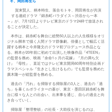
キ、岡田将生ら
賀来賢人、柄本時生、落合モトキ、岡田将生が共演
する連続ドラマ『錦糸町パラダイス～渋谷から一本
～』が、7月12日よりテレビ東京のドラマ24枠で放送され
ることが決定した。
本作は、錦糸町を舞台に総勢50人以上の人生模様をオリ
ジナル脚本で描く人間ドラマ群像劇。俳優として幅広く活
躍する柄本と今井隆文のドラマ初プロデュース作品とな
る。柄本が20年前に初めて出演した映像作品『4TEEN』
の監督を務め、映画『余命1ヶ月の花嫁』『月の満ち欠
け』『母性』、直近ではテレビ東京開局60周年特別企画ド
ラマスペシャル『生きとし生けるもの』でも監督を務めた
廣木隆一が総監督を務める。
過去の「汚れ」を掃除する掃除屋の3人と、過去の「過
ち」を暴くルポライターの蒼が、東京・墨田区錦糸町を舞
台に様々な人との出会い、出来事を通じ、自らの過去と向
き合っていく。
掃除屋「整理整頓」の社長・大助役を演じるのは、