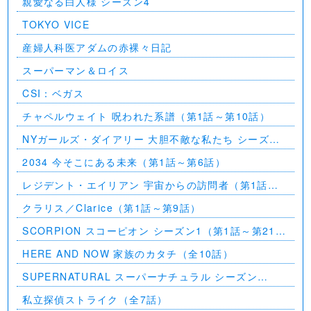
親愛なる白人様 シーズン4
TOKYO VICE
産婦人科医アダムの赤裸々日記
スーパーマン＆ロイス
CSI：ベガス
チャペルウェイト 呪われた系譜（第1話～第10話）
NYガールズ・ダイアリー 大胆不敵な私たち シーズン
5（第1話～第2話）
2034 今そこにある未来（第1話～第6話）
レジデント・エイリアン 宇宙からの訪問者（第1話～
第7話）
クラリス／Clarice（第1話～第9話）
SCORPION スコーピオン シーズン1（第1話～第21
話）
HERE AND NOW 家族のカタチ（全10話）
SUPERNATURAL スーパーナチュラル シーズン
11（全23話）
私立探偵ストライク（全7話）