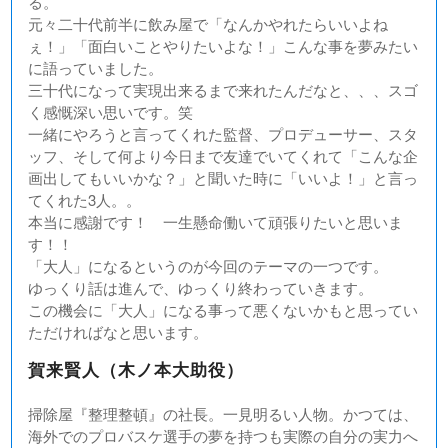
る。
元々二十代前半に飲み屋で「なんかやれたらいいよね
ぇ！」「面白いことやりたいよな！」こんな事を夢みたい
に語っていました。
三十代になって実現出来るまで来れたんだなと、、、スゴ
く感慨深い思いです。笑
一緒にやろうと言ってくれた監督、プロデューサー、スタ
ッフ、そして何より今日まで友達でいてくれて「こんな企
画出してもいいかな？」と聞いた時に「いいよ！」と言っ
てくれた3人。。
本当に感謝です！ 一生懸命働いて頑張りたいと思いま
す！！
「大人」になるというのが今回のテーマの一つです。
ゆっくり話は進んで、ゆっくり終わっていきます。
この機会に「大人」になる事って悪くないかもと思ってい
ただければなと思います。
賀来賢人（木ノ本大助役）
掃除屋『整理整頓』の社長。一見明るい人物。かつては、
海外でのプロバスケ選手の夢を持つも実際の自分の実力へ