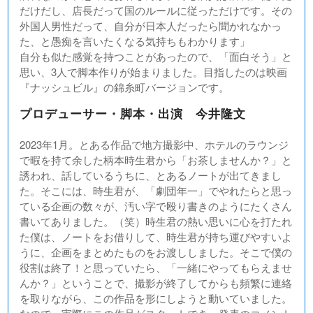
だけだし、店長だって国のルールに従っただけです。その
外国人男性だって、自分が日本人だったら聞かれなかっ
た、と愚痴を言いたくなる気持ちもわかります」
自分も似た感覚を持つことがあったので、「面白そう」と
思い、3人で脚本作りが始まりました。目指したのは映画
『ナッシュビル』の錦糸町バージョンです。
プロデューサー・脚本・出演 今井隆文
2023年1月。とある作品で地方撮影中、ホテルのラウンジ
で暇を持て余した柄本時生君から「お茶しませんか？」と
誘われ、話しているうちに、とあるノートが出てきまし
た。そこには、時生君が、「劇団年一」でやれたらと思っ
ている企画の数々が、汚い字で殴り書きのようにたくさん
書いてありました。（笑）時生君の熱い思いに心を打たれ
た僕は、ノートをお借りして、時生君が持ち運びやすいよ
うに、企画をまとめたものをお渡ししました。そこで僕の
役割は終了！と思っていたら、「一緒にやってもらえませ
んか？」ということで、撮影が終了してからも頻繁に連絡
を取りながら、この作品を形にしようと動いていました。