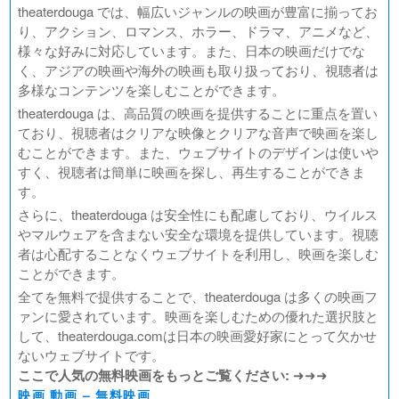
theaterdouga では、幅広いジャンルの映画が豊富に揃ってお
り、アクション、ロマンス、ホラー、ドラマ、アニメなど、
様々な好みに対応しています。また、日本の映画だけでな
く、アジアの映画や海外の映画も取り扱っており、視聴者は
多様なコンテンツを楽しむことができます。
theaterdouga は、高品質の映画を提供することに重点を置い
ており、視聴者はクリアな映像とクリアな音声で映画を楽し
むことができます。また、ウェブサイトのデザインは使いや
すく、視聴者は簡単に映画を探し、再生することができま
す。
さらに、theaterdouga は安全性にも配慮しており、ウイルス
やマルウェアを含まない安全な環境を提供しています。視聴
者は心配することなくウェブサイトを利用し、映画を楽しむ
ことができます。
全てを無料で提供することで、theaterdouga は多くの映画フ
ァンに愛されています。映画を楽しむための優れた選択肢と
して、theaterdouga.comは日本の映画愛好家にとって欠かせ
ないウェブサイトです。
ここで人気の無料映画をもっとご覧ください:
➜➜➜
映画 動画 – 無料映画