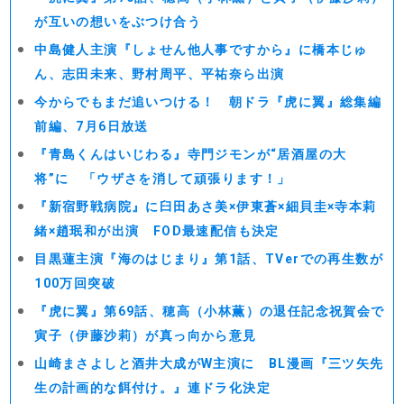
が互いの想いをぶつけ合う
中島健人主演『しょせん他人事ですから』に橋本じゅ
ん、志田未来、野村周平、平祐奈ら出演
今からでもまだ追いつける！ 朝ドラ『虎に翼』総集編
前編、7月6日放送
『青島くんはいじわる』寺門ジモンが“居酒屋の大
将”に 「ウザさを消して頑張ります！」
『新宿野戦病院』に臼田あさ美×伊東蒼×細貝圭×寺本莉
緒×趙珉和が出演 FOD最速配信も決定
目黒蓮主演『海のはじまり』第1話、TVerでの再生数が
100万回突破
『虎に翼』第69話、穂高（小林薫）の退任記念祝賀会で
寅子（伊藤沙莉）が真っ向から意見
山崎まさよしと酒井大成がW主演に BL漫画『三ツ矢先
生の計画的な餌付け。』連ドラ化決定