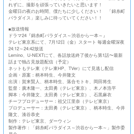
れずに、撮影を頑張っていきたいと思います！
金曜日の夜のお時間、僕たちに少しください！ 「錦糸町
パラダイス」楽しみに待っていてください！！
■放送情報
ドラマ24『錦糸町パラダイス～渋谷から一本～』
テレビ東京系にて、7月12日（金）スタート 毎週金曜深夜
24:12～24:42放送
Lemino、U-NEXTにて、各話放送終了後から第1話〜最新
話まで独占見放題配信（予定）
ネットもテレ東（テレ東HP、TVer）にて見逃し配信
企画・原案：柄本時生、今井隆文
出演：賀来賢人、柄本時生、落合モトキ、岡田将生
監督：廣木隆一、太田勇（テレビ東京）、木ノ本浩平
脚本：今井隆文、太田勇（テレビ東京）、石黒麻衣
チーフプロデューサー：祖父江里奈（テレビ東京）
プロデューサー：太田勇（テレビ東京）、柄本時生、今井
隆文、湊谷恭史
制作：テレビ東京、ダーウィン
製作著作：「錦糸町パラダイス～渋谷から一本～」製作委
員会