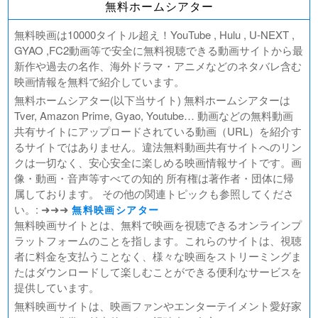
無料ホームシアター
好きでも嫌いなあまのじゃく
デジモンアドベンチャー02 THE BEGINNING
無料映画は10000タイトル超え！YouTube , Hulu , U-NEXT ,
範馬刃牙VSケンガンアシュラ
GYAO ,FC2動画等で安全に無料視聴できる動画サイトから最
新作や過去の名作、海外ドラマ・アニメなどのネタバレ含む
一月の声に歓びを刻め
映画情報を無料で紹介しています。
PLAY! ～勝つとか負けるとかは、どーでもよくて～
無料ホームシアター(以下当サイト) 無料ホームシアターは
ULTRAMAN： RISING
Tver, Amazon Prime, Gyao, Youtube… 動画などの無料動画
BLAME!（ブラム）
共有サイトにアップロードされている動画（URL）を紹介す
ゴールデンカムイ
るサイトではありません。違法無料動画共有サイトへのリン
FUKUYAMA MASAHARU LIVE FILM 言霊の幸わう夏
クは一切なく、安心安全に楽しめる映画情報サイトです。画
@NIPPON BUDOKAN 2023
像・動画・音声等すべての知的 所有権は著作者・団体に帰
春の画 SHUNGA
属しております。 その他の関連トピックも参照してくださ
熱のあとに
い。: ➜➜➜
無料映画シアター
Civil War（原題）
無料映画サイトとは、無料で映画を視聴できるオンラインプ
ラットフォームのことを指します。これらのサイトは、視聴
翔んで埼玉 ～琵琶湖より愛をこめて～
者に料金を支払うことなく、様々な映画をストリーミングま
たはダウンロードして楽しむことができる便利なサービスを
提供しています。
無料映画サイトは、映画ファンやエンターテイメント愛好家