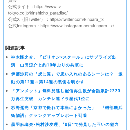
公式サイト：https://www.tv-
tokyo.co.jp/kinshicho_paradise/
公式X（旧Twitter）：https://twitter.com/kinpara_tx
公式Instagram：https://www.instagram.com/kinpara_tx/
関連記事
神木隆之介、『ビリオン×スクール』にサプライズ出
演 山田涼介と約10年ぶりの共演に
伊藤沙莉の『虎に翼』で思い入れのあるシーンは？ 激
動の第12週～第14週の裏側を明かす
『アンメット』無料見逃し配信再生数が全話累計2220
万再生突破 カンテレ連ドラ歴代1位に
杉野遥亮「京都で撮れて本当によかった」 『磯部磯兵
衛物語』クランクアップレポート到着
黒羽麻璃央×松村沙友理、“0日”で発見した互いの魅力