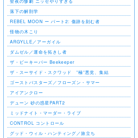
聖夜の惨劇 ニッセやりすぎる
落下の解剖学
REBEL MOON ー パート2: 傷跡を刻む者
怪物の木こり
ARGYLLE／アーガイル
ダムゼル／運命を拓きし者
ザ・ビーキーパー Beekeeper
ザ・スーサイド・スクワッド ”極”悪党、集結
ゴーストバスターズ／フローズン・サマー
アイアンクロー
デューン 砂の惑星PART2
ミッドナイト・マーダー・ライブ
CONTROL コントロール
グッド・ウィル・ハンティング／旅立ち