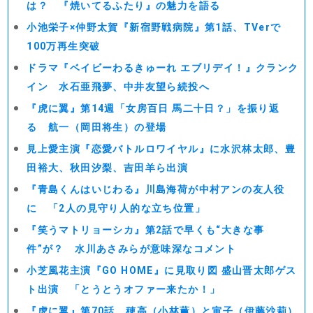
は？ 『焼いてるふたり』の魅力を語る
小池栄子×仲野太賀『新宿野戦病院』第1話、TVerで
100万再生突破
ドラマ『ベイビーわるきゅーれ エブリデイ！』クランク
イン 水石亜飛夢、中井友望ら続投へ
『虎に翼』第14週「女房百日 馬二十日？」を振り返
る 航一（岡田将生）の登場
見上愛主演『恋愛バトルロワイヤル』に水沢林太郎、豊
田裕大、秋田汐梨、吉田羊ら出演
『青島くんはいじわる』川島海荷が中村アンの友人役
に 「2人の見守り人的な立ち位置」
『笑うマトリョーシカ』第2話で早くも“大きな事
件”が？ 水川あさみらが意味深なコメント
小芝風花主演『GO HOME』に見取り図 盛山晋太郎ゲス
ト出演 「とうとうオファー来たか！」
『虎に翼』第70話、穂高（小林薫）と寅子（伊藤沙莉）