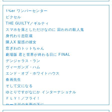
1%er ワンパーセンター
ピクセル
THE GUILTY／ギルティ
スマホを落としただけなのに 囚われの殺人鬼
身代わり忠臣蔵
隣人X 疑惑の彼女
窓ぎわのトットちゃん
劇場版 君と世界が終わる日に FINAL
デンジャラス・ラン
ヴィーガンズ・ハム
エンド・オブ・ホワイトハウス
春画先生
そして父になる
ゆとりですがなにか インターナショナル
ＦＬＹ！／フライ！
セーヌ川の水面の下に
北極百貨店のコンシェルジュさん