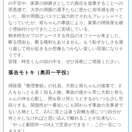
の不安や、家業の跡継ぎとしての責任を放棄することへの
罪悪感で、大学の周囲の選手たちに密かに劣等感を持って
いた。親や周囲はバスケに協力的でそれもプレッシャーと
なっていたが、裕ちゃんの事故により、家業の掃除屋を継
ぐ理由付けができたことに安堵している。
柄本時生がプロデュースする作品のオファーが来ました。
断る理由も、断る権利もありません。もう恥ずかしさを通
り越して何が起きるか想像もつかない楽しい現場になりそ
うです。
皆様、時生くんの頭の中を、ぜひ深夜にご堪能ください。
落合モトキ（奥田一平役）
掃除屋『整理整頓』の社員。大助と裕ちゃんの後輩で、2
人をもっとも良く知る人物。事故の後から常に大助と裕ち
ゃんの仲を心配し、間を取り持とうとするがいつも少し空
回りする。関係性が一番近いにも関わらず事故の当事者で
ない人物として、2人に昔とは違う距離を感じつつ自分が
何とかしなければと思い込んで離れることが出来ない。
「やっと劇団年一の4人で芝居ができる！」この一言につ
きます！