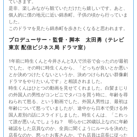
ていきます。
是非、楽しみながら観ていただけたら嬉しいです。あと、
個人的に僕の地元に近い錦糸町。子供の頃から行っていま
した。
このドラマを見たら錦糸町を歩きたくなると思われます。
プロデューサー・監督・脚本 太田勇（テレビ
東京 配信ビジネス局 ドラマ室）
1年前に時生くんと今井さんと3人で渋谷で会ったのが最初
でした。その時に時生くんから、「どっちが良いとか悪い
とか決めつけたくないというか、決めつけられない群像劇
ドラマをやりたいんです」と相談されました。
時生くんはひとつの動画を見せてくれました。白髪まじり
の外国人の男性がコンビニでタバコを買う時に、年齢を尋
ねられて怒る、という動画でした。外国人男性は、最初は
年齢について怒っていましたが、途中から日本で受ける外
国人差別の話にスライドしました。時生くんは、「これっ
て誰が悪いんでしょうね？ 明らかに20歳以上なのに年齢
確認をした店員なのか、全員に聞くようにルールを決めた
店長なのか、怒ったお客さんか。でも店員は店長に従った