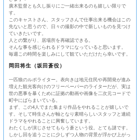
廣木監督とも久し振りにご一緒出来るのも嬉しい限りで
す。
このキャストさん、スタッフさんで仕事出来る機会はこの
先ないと思うので、日々の撮影の中で新しいものを見つけ
ていきたいです。
人との繋がり、居場所を再確認できる。
そんな事を感じられるドラマになっていると思います。
毎週この時間を楽しみにして観ていただけたら幸いです。
岡田将生（坂田蒼役）
一匹狼のルポライター。表向きは地元住民や再開発が進み
増えた観光客向けのフリーペーパーのライターだが、実は
世の悪事を暴くために証拠の動画や画像を二次元コードで
町中にばらまいている。
まず、この4人でまた集まり作品をやれることが嬉しいで
す。そして時生さんが軸となり素晴らしいスタッフと連続
ドラマをやれることに興奮しています。
わたくしが演じさせてもらう蒼という役。とても謎です。
しかし回を追うごとに少しずつ人物の背景が浮かび上がっ