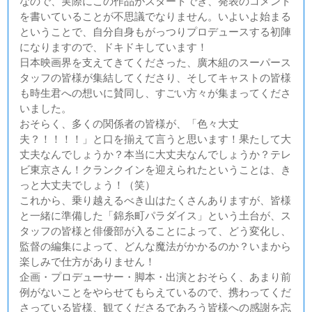
なので、実際にこの作品がスタートでき、発表のコメント
を書いていることが不思議でなりません。いよいよ始まる
ということで、自分自身もがっつりプロデュースする初陣
になりますので、ドキドキしています！
日本映画界を支えてきてくださった、廣木組のスーパース
タッフの皆様が集結してくださり、そしてキャストの皆様
も時生君への想いに賛同し、すごい方々が集まってくださ
いました。
おそらく、多くの関係者の皆様が、「色々大丈
夫？！！！！」と口を揃えて言うと思います！果たして大
丈夫なんでしょうか？本当に大丈夫なんでしょうか？テレ
ビ東京さん！クランクインを迎えられたということは、き
っと大丈夫でしょう！（笑）
これから、乗り越えるべき山はたくさんありますが、皆様
と一緒に準備した「錦糸町パラダイス」という土台が、ス
タッフの皆様と俳優部が入ることによって、どう変化し、
監督の編集によって、どんな魔法がかかるのか？いまから
楽しみで仕方がありません！
企画・プロデューサー・脚本・出演とおそらく、あまり前
例がないことをやらせてもらえているので、携わってくだ
さっている皆様、観てくださるであろう皆様への感謝を忘