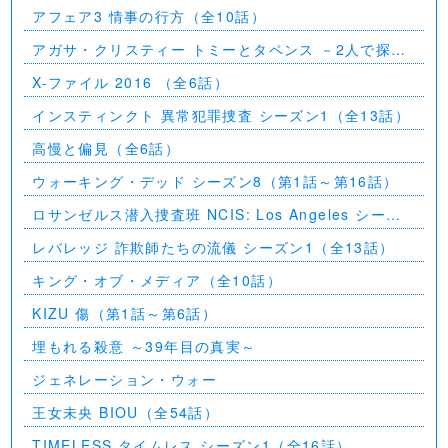
アフェア3 情事の行方（全10話）
アガサ・クリスティー トミーとタペンス －2人で探偵
を－
X-ファイル 2016 （全6話）
インスティンクト 異常犯罪捜査 シーズン1（全13話）
高慢と偏見（全6話）
ウォーキング・デッド シーズン8（第1話～第16話）
ロサンゼルス潜入捜査班 NCIS: Los Angeles シーズ
ン5（第2話～第24話）
レバレッジ 詐欺師たちの流儀 シーズン1（全13話）
キング・オブ・メディア（全10話）
KIZU 傷（第1話～第6話）
埋もれる殺意 ～39年目の真実～
ジェネレーション・ウォー
王女未央 BIOU（全54話）
TIMELESS タイムレス シーズン1（全16話）