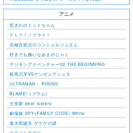
アニメ
窓ぎわのトットちゃん
ＦＬＹ！／フライ！
北極百貨店のコンシェルジュさん
好きでも嫌いなあまのじゃく
デジモンアドベンチャー02 THE BEGINNING
範馬刃牙VSケンガンアシュラ
ULTRAMAN： RISING
BLAME!（ブラム）
大室家 dear sisters
劇場版 SPY×FAMILY CODE: White
⻤太郎誕生 ゲゲゲの謎
クラメルカガリ