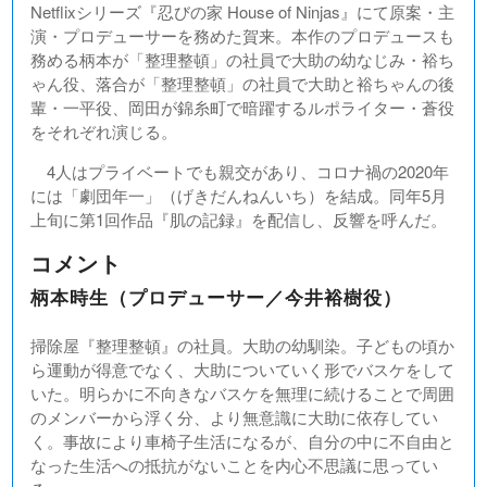
Netflixシリーズ『忍びの家 House of Ninjas』にて原案・主
演・プロデューサーを務めた賀来。本作のプロデュースも
務める柄本が「整理整頓」の社員で大助の幼なじみ・裕ち
ゃん役、落合が「整理整頓」の社員で大助と裕ちゃんの後
輩・一平役、岡田が錦糸町で暗躍するルポライター・蒼役
をそれぞれ演じる。
4人はプライベートでも親交があり、コロナ禍の2020年
には「劇団年一」（げきだんねんいち）を結成。同年5月
上旬に第1回作品『肌の記録』を配信し、反響を呼んだ。
コメント
柄本時生（プロデューサー／今井裕樹役）
掃除屋『整理整頓』の社員。大助の幼馴染。子どもの頃か
ら運動が得意でなく、大助についていく形でバスケをして
いた。明らかに不向きなバスケを無理に続けることで周囲
のメンバーから浮く分、より無意識に大助に依存してい
く。事故により車椅子生活になるが、自分の中に不自由と
なった生活への抵抗がないことを内心不思議に思ってい