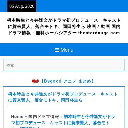
Skip
06 Aug, 2026
to
content
柄本時生と今井隆文がドラマ初プロデュース キャスト
に賀来賢人、落合モトキ、岡田将生ら 映画 / 動画 国内
ドラマ情報 - 無料ホームシアター theaterdouga.com
Menu
Search
for:
【B9good アニメ まとめ】
柄本時生と今井隆文がドラマ初プロデュース キャスト
に賀来賢人、落合モトキ、岡田将生ら
»
»
柄本時生と今井隆文がドラ
Home
国内ドラマ情報
マ初プロデュース キャストに賀来賢人、落合モト