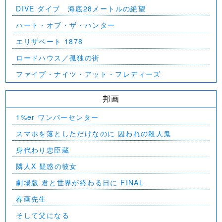
DIVE ダイブ 海底28メートルの絶望
ハート・オブ・ザ・ハンター
エリザベート 1878
ロードハウス／孤独の街
ファイブ・ナイツ・アット・フレディーズ
邦画
1%er ワンパーセンター
スマホを落としただけなのに 囚われの殺人鬼
身代わり忠臣蔵
隣人X 疑惑の彼女
劇場版 君と世界が終わる日に FINAL
春画先生
そして父になる