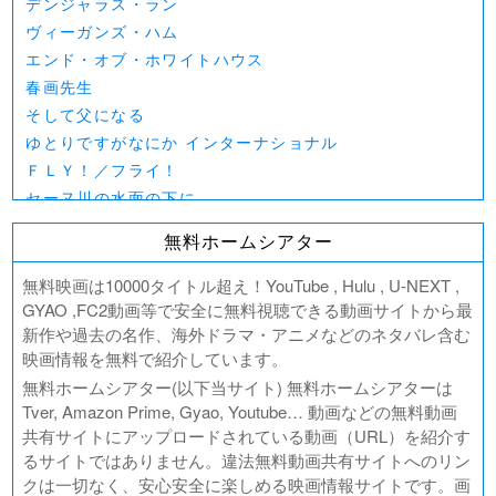
デンジャラス・ラン
ヴィーガンズ・ハム
エンド・オブ・ホワイトハウス
春画先生
そして父になる
ゆとりですがなにか インターナショナル
ＦＬＹ！／フライ！
セーヌ川の水面の下に
北極百貨店のコンシェルジュさん
無料ホームシアター
好きでも嫌いなあまのじゃく
デジモンアドベンチャー02 THE BEGINNING
無料映画は10000タイトル超え！YouTube , Hulu , U-NEXT ,
範馬刃牙VSケンガンアシュラ
GYAO ,FC2動画等で安全に無料視聴できる動画サイトから最
新作や過去の名作、海外ドラマ・アニメなどのネタバレ含む
一月の声に歓びを刻め
映画情報を無料で紹介しています。
PLAY! ～勝つとか負けるとかは、どーでもよくて～
無料ホームシアター(以下当サイト) 無料ホームシアターは
ULTRAMAN： RISING
Tver, Amazon Prime, Gyao, Youtube… 動画などの無料動画
BLAME!（ブラム）
共有サイトにアップロードされている動画（URL）を紹介す
ゴールデンカムイ
るサイトではありません。違法無料動画共有サイトへのリン
FUKUYAMA MASAHARU LIVE FILM 言霊の幸わう夏
クは一切なく、安心安全に楽しめる映画情報サイトです。画