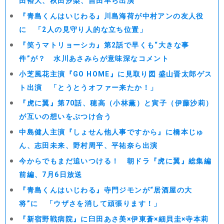
田裕大、秋田汐梨、吉田羊ら出演
『青島くんはいじわる』川島海荷が中村アンの友人役
に 「2人の見守り人的な立ち位置」
『笑うマトリョーシカ』第2話で早くも“大きな事
件”が？ 水川あさみらが意味深なコメント
小芝風花主演『GO HOME』に見取り図 盛山晋太郎ゲス
ト出演 「とうとうオファー来たか！」
『虎に翼』第70話、穂高（小林薫）と寅子（伊藤沙莉）
が互いの想いをぶつけ合う
中島健人主演『しょせん他人事ですから』に橋本じゅ
ん、志田未来、野村周平、平祐奈ら出演
今からでもまだ追いつける！ 朝ドラ『虎に翼』総集編
前編、7月6日放送
『青島くんはいじわる』寺門ジモンが“居酒屋の大
将”に 「ウザさを消して頑張ります！」
『新宿野戦病院』に臼田あさ美×伊東蒼×細貝圭×寺本莉