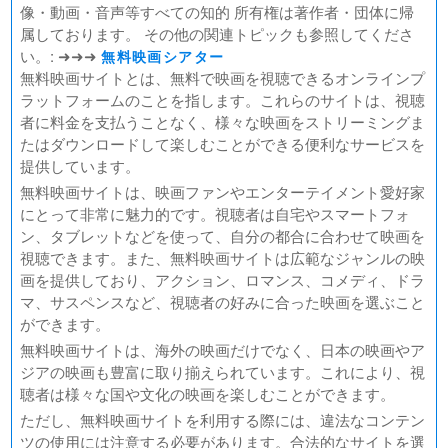
@NIPPON BUDOKAN 2023
像・動画・音声等すべての知的 所有権は著作者・団体に帰
春の画 SHUNGA
属しております。 その他の関連トピックも参照してくださ
熱のあとに
い。: ➜➜➜
無料映画シアター
Civil War（原題）
無料映画サイトとは、無料で映画を視聴できるオンラインプ
ラットフォームのことを指します。これらのサイトは、視聴
翔んで埼玉 ～琵琶湖より愛をこめて～
者に料金を支払うことなく、様々な映画をストリーミングま
たはダウンロードして楽しむことができる便利なサービスを
提供しています。
無料映画サイトは、映画ファンやエンターテイメント愛好家
にとって非常に魅力的です。視聴者は自宅やスマートフォ
ン、タブレットなどを使って、自分の都合に合わせて映画を
視聴できます。また、無料映画サイトは広範なジャンルの映
画を提供しており、アクション、ロマンス、コメディ、ドラ
マ、サスペンスなど、視聴者の好みに合った映画を選ぶこと
ができます。
無料映画サイトは、海外の映画だけでなく、日本の映画やア
ジアの映画も豊富に取り揃えられています。これにより、視
聴者は様々な国や文化の映画を楽しむことができます。
ただし、無料映画サイトを利用する際には、違法なコンテン
ツの使用には注意する必要があります。合法的なサイトを選