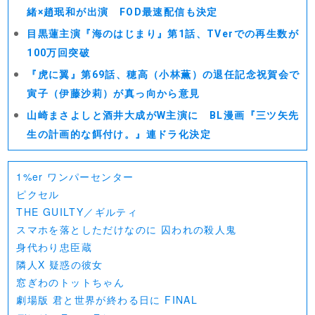
緒×趙珉和が出演 FOD最速配信も決定
目黒蓮主演『海のはじまり』第1話、TVerでの再生数が
100万回突破
『虎に翼』第69話、穂高（小林薫）の退任記念祝賀会で
寅子（伊藤沙莉）が真っ向から意見
山崎まさよしと酒井大成がW主演に BL漫画『三ツ矢先
生の計画的な餌付け。』連ドラ化決定
1%er ワンパーセンター
ピクセル
THE GUILTY／ギルティ
スマホを落としただけなのに 囚われの殺人鬼
身代わり忠臣蔵
隣人X 疑惑の彼女
窓ぎわのトットちゃん
劇場版 君と世界が終わる日に FINAL