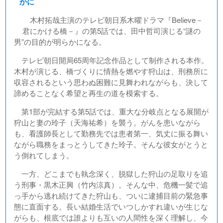
かに
木村拓哉主演のテレビ朝日系木曜ドラマ『Believe－
君にかける橋－』の第5話では、田中哲司演じる“謎の
男”の目的が明らかになる。
テレビ朝日開局65周年記念作品として制作される本作。
木村が演じる、橋づくりに情熱を燃やす狩山は、刑務所に
収容されるという思わぬ困難に見舞われながらも、決して
諦めることなく希望と再生の道を模索する。
第1部が完結する第5話では、重大な分岐点となる展開が
狩山と妻の玲子（天海祐希）を襲う。がんを患いながら
も、看護師長として勤務先では患者第一、気丈に振る舞い
ながら職務をまっとうしてきた玲子。そんな彼女がとうと
う倒れてしまう。
一方、どこまでも執念深く、脱獄した狩山の足取りを追
う刑事・黒木正興（竹内涼真）。そんな中、危機一髪で追
っ手から逃れ続けてきた狩山も、ついに逮捕目前の緊急事
態に直面する。長い結婚生活でいつしかすれ違いが生じな
がらも、根底では誰よりも互いの人間性を深く理解し、今