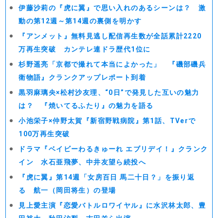
伊藤沙莉の『虎に翼』で思い入れのあるシーンは？ 激
動の第12週～第14週の裏側を明かす
『アンメット』無料見逃し配信再生数が全話累計2220
万再生突破 カンテレ連ドラ歴代1位に
杉野遥亮「京都で撮れて本当によかった」 『磯部磯兵
衛物語』クランクアップレポート到着
黒羽麻璃央×松村沙友理、“0日”で発見した互いの魅力
は？ 『焼いてるふたり』の魅力を語る
小池栄子×仲野太賀『新宿野戦病院』第1話、TVerで
100万再生突破
ドラマ『ベイビーわるきゅーれ エブリデイ！』クランク
イン 水石亜飛夢、中井友望ら続投へ
『虎に翼』第14週「女房百日 馬二十日？」を振り返
る 航一（岡田将生）の登場
見上愛主演『恋愛バトルロワイヤル』に水沢林太郎、豊