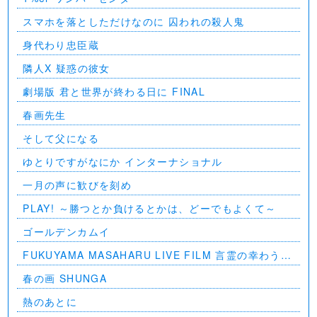
スマホを落としただけなのに 囚われの殺人鬼
身代わり忠臣蔵
隣人X 疑惑の彼女
劇場版 君と世界が終わる日に FINAL
春画先生
そして父になる
ゆとりですがなにか インターナショナル
一月の声に歓びを刻め
PLAY! ～勝つとか負けるとかは、どーでもよくて～
ゴールデンカムイ
FUKUYAMA MASAHARU LIVE FILM 言霊の幸わう夏
@NIPPON BUDOKAN 2023
春の画 SHUNGA
熱のあとに