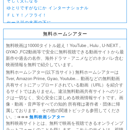
そして父になる
ゆとりですがなにか インターナショナル
ＦＬＹ！／フライ！
セーヌ川の水面の下に
北極百貨店のコンシェルジュさん
無料ホームシアター
好きでも嫌いなあまのじゃく
デジモンアドベンチャー02 THE BEGINNING
無料映画は10000タイトル超え！YouTube , Hulu , U-NEXT ,
範馬刃牙VSケンガンアシュラ
GYAO ,FC2動画等で安全に無料視聴できる動画サイトから最
新作や過去の名作、海外ドラマ・アニメなどのネタバレ含む
一月の声に歓びを刻め
映画情報を無料で紹介しています。
PLAY! ～勝つとか負けるとかは、どーでもよくて～
無料ホームシアター(以下当サイト) 無料ホームシアターは
ULTRAMAN： RISING
Tver, Amazon Prime, Gyao, Youtube… 動画などの無料動画
BLAME!（ブラム）
共有サイトにアップロードされている動画（URL）を紹介す
ゴールデンカムイ
るサイトではありません。違法無料動画共有サイトへのリン
FUKUYAMA MASAHARU LIVE FILM 言霊の幸わう夏
クは一切なく、安心安全に楽しめる映画情報サイトです。画
@NIPPON BUDOKAN 2023
像・動画・音声等すべての知的 所有権は著作者・団体に帰
春の画 SHUNGA
属しております。 その他の関連トピックも参照してくださ
熱のあとに
い。: ➜➜➜
無料映画シアター
Civil War（原題）
無料映画サイトとは、無料で映画を視聴できるオンラインプ
ラットフォームのことを指します。これらのサイトは、視聴
翔んで埼玉 ～琵琶湖より愛をこめて～