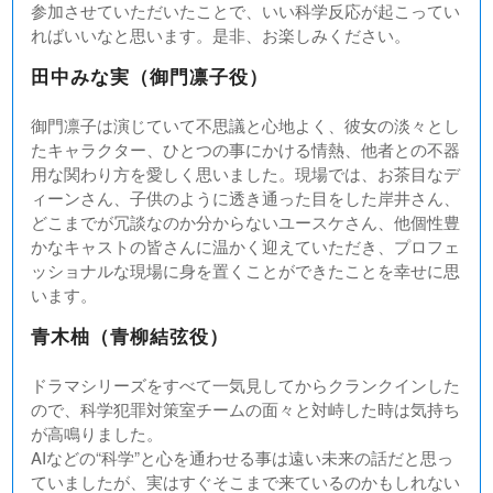
参加させていただいたことで、いい科学反応が起こってい
ればいいなと思います。是非、お楽しみください。
田中みな実（御門凛子役）
御門凛子は演じていて不思議と心地よく、彼女の淡々とし
たキャラクター、ひとつの事にかける情熱、他者との不器
用な関わり方を愛しく思いました。現場では、お茶目なデ
ィーンさん、子供のように透き通った目をした岸井さん、
どこまでが冗談なのか分からないユースケさん、他個性豊
かなキャストの皆さんに温かく迎えていただき、プロフェ
ッショナルな現場に身を置くことができたことを幸せに思
います。
青木柚（青柳結弦役）
ドラマシリーズをすべて一気見してからクランクインした
ので、科学犯罪対策室チームの面々と対峙した時は気持ち
が高鳴りました。
AIなどの“科学”と心を通わせる事は遠い未来の話だと思っ
ていましたが、実はすぐそこまで来ているのかもしれない