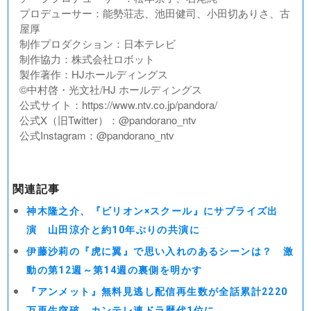
プロデューサー：能勢荘志、池田健司、小田切ありさ、古
屋厚
制作プロダクション：日本テレビ
制作協力：株式会社ロボット
製作著作：HJホールディングス
©中村啓・光文社/HJ ホールディングス
公式サイト：https://www.ntv.co.jp/pandora/
公式X（旧Twitter）：@pandorano_ntv
公式Instagram：@pandorano_ntv
関連記事
神木隆之介、『ビリオン×スクール』にサプライズ出
演 山田涼介と約10年ぶりの共演に
伊藤沙莉の『虎に翼』で思い入れのあるシーンは？ 激
動の第12週～第14週の裏側を明かす
『アンメット』無料見逃し配信再生数が全話累計2220
万再生突破 カンテレ連ドラ歴代1位に