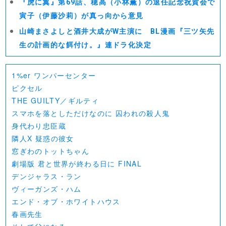
『虎に翼』第69話、穂高（小林薫）の退任記念祝賀会で
寅子（伊藤沙莉）が真っ向から意見
山崎まさよしと酒井大成がW主演に BL漫画『三ツ矢先
生の計画的な餌付け。』連ドラ化決定
1%er ワンパーセンター
ピクセル
THE GUILTY／ギルティ
スマホを落としただけなのに 囚われの殺人鬼
身代わり忠臣蔵
隣人X 疑惑の彼女
窓ぎわのトットちゃん
劇場版 君と世界が終わる日に FINAL
デンジャラス・ラン
ヴィーガンズ・ハム
エンド・オブ・ホワイトハウス
春画先生