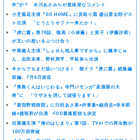
件”が？ 水川あさみらが意味深なコメント
小芝風花主演『GO HOME』に見取り図 盛山晋太郎ゲス
ト出演 「とうとうオファー来たか！」
『虎に翼』第70話、穂高（小林薫）と寅子（伊藤沙莉）
が互いの想いをぶつけ合う
中島健人主演『しょせん他人事ですから』に橋本じゅ
ん、志田未来、野村周平、平祐奈ら出演
今からでもまだ追いつける！ 朝ドラ『虎に翼』総集編
前編、7月6日放送
『青島くんはいじわる』寺門ジモンが“居酒屋の大
将”に 「ウザさを消して頑張ります！」
『新宿野戦病院』に臼田あさ美×伊東蒼×細貝圭×寺本莉
緒×趙珉和が出演 FOD最速配信も決定
目黒蓮主演『海のはじまり』第1話、TVerでの再生数が
100万回突破