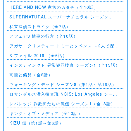
話）
HERE AND NOW 家族のカタチ（全10話）
SUPERNATURAL スーパーナチュラル シーズン
11（全23話）
私立探偵ストライク（全7話）
アフェア3 情事の行方（全10話）
アガサ・クリスティー トミーとタペンス －2人で探偵
を－
X-ファイル 2016 （全6話）
インスティンクト 異常犯罪捜査 シーズン1（全13話）
高慢と偏見（全6話）
ウォーキング・デッド シーズン8（第1話～第16話）
ロサンゼルス潜入捜査班 NCIS: Los Angeles シーズ
ン5（第2話～第24話）
レバレッジ 詐欺師たちの流儀 シーズン1（全13話）
キング・オブ・メディア（全10話）
KIZU 傷（第1話～第6話）