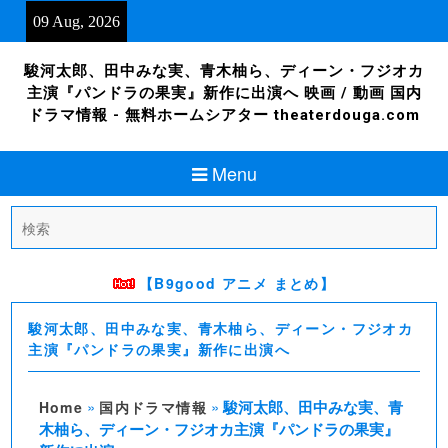
Skip
09 Aug, 2026
to
content
駿河太郎、田中みな実、青木柚ら、ディーン・フジオカ
主演『パンドラの果実』新作に出演へ 映画 / 動画 国内
ドラマ情報 - 無料ホームシアター theaterdouga.com
Menu
Search
for:
【B9good アニメ まとめ】
駿河太郎、田中みな実、青木柚ら、ディーン・フジオカ
主演『パンドラの果実』新作に出演へ
»
»
駿河太郎、田中みな実、青
Home
国内ドラマ情報
木柚ら、ディーン・フジオカ主演『パンドラの果実』