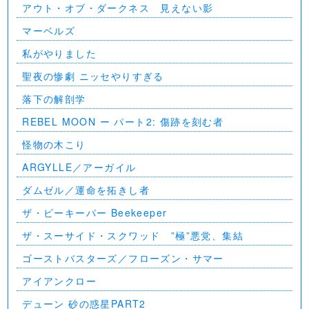
アウト・オブ・ダークネス 見えない影
マーベルズ
私がやりました
聖夜の惨劇 ニッセやりすぎる
落下の解剖学
REBEL MOON ー パート2: 傷跡を刻む者
怪物の木こり
ARGYLLE／アーガイル
ダムゼル／運命を拓きし者
ザ・ビーキーパー Beekeeper
ザ・スーサイド・スクワッド ”極”悪党、集結
ゴーストバスターズ／フローズン・サマー
アイアンクロー
デューン 砂の惑星PART2