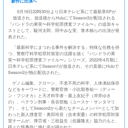
新作に出演へ
6月16日22時30分より日本テレビ系にて最新章SPが
放送され、放送後からHuluにてSeason3が配信される
『パンドラの果実〜科学犯罪捜査ファイル〜』の追加キャ
ストとして、駿河太郎、田中みな実、青木柚らの出演が発
表された。
「最新科学にまつわる事件を解決する」特殊な任務を持
つ、警察庁科学犯罪対策室の活躍を描く『パンドラの果
実〜科学犯罪捜査ファイル〜』シリーズ。2022年4月期に
日本テレビ系にてSeason1が放送され、その直後にHuluで
Season2が独占配信された。
ゲノム編集、クローン、不老不死の科学、人体凍結保存
などをキーワードに、警察官僚・小比類巻祐一（ディー
ン・フジオカ）と天才科学者・最上友紀子（岸井ゆき
の）、ベテラン刑事・長谷部勉（ユースケ・サンタマリ
ア）、そしてSeason2から新たなチームメンバーとして加
わった新人捜査官・奥田玲音（吉本実憂）の科学犯罪対策
室チームが、厚労省・三枝益生（佐藤隆太）協力のもと、
様々な怪事件に挑む姿が描かれた。