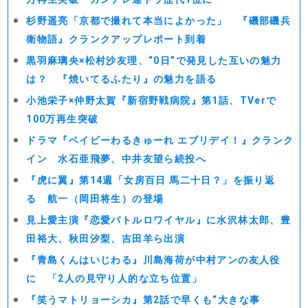
杉野遥亮「京都で撮れて本当によかった」 『磯部磯兵
衛物語』クランクアップレポート到着
黒羽麻璃央×松村沙友理、“0日”で発見した互いの魅力
は？ 『焼いてるふたり』の魅力を語る
小池栄子×仲野太賀『新宿野戦病院』第1話、TVerで
100万再生突破
ドラマ『ベイビーわるきゅーれ エブリデイ！』クランク
イン 水石亜飛夢、中井友望ら続投へ
『虎に翼』第14週「女房百日 馬二十日？」を振り返
る 航一（岡田将生）の登場
見上愛主演『恋愛バトルロワイヤル』に水沢林太郎、豊
田裕大、秋田汐梨、吉田羊ら出演
『青島くんはいじわる』川島海荷が中村アンの友人役
に 「2人の見守り人的な立ち位置」
『笑うマトリョーシカ』第2話で早くも“大きな事