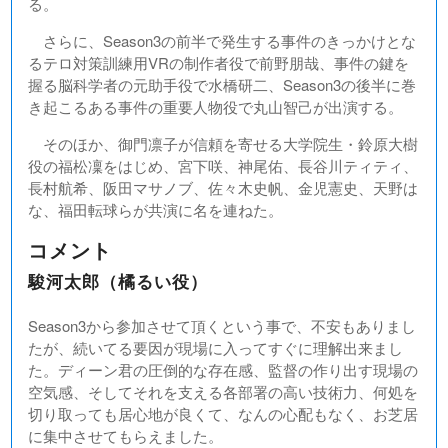
る。
さらに、Season3の前半で発生する事件のきっかけとな
るテロ対策訓練用VRの制作者役で前野朋哉、事件の鍵を
握る脳科学者の元助手役で水橋研二、Season3の後半に巻
き起こるある事件の重要人物役で丸山智己が出演する。
そのほか、御門凛子が信頼を寄せる大学院生・鈴原大樹
役の福松凜をはじめ、宮下咲、神尾佑、長谷川ティティ、
長村航希、阪田マサノブ、佐々木史帆、金児憲史、天野は
な、福田転球らが共演に名を連ねた。
コメント
駿河太郎（橘るい役）
Season3から参加させて頂くという事で、不安もありまし
たが、続いてる要因が現場に入ってすぐに理解出来まし
た。ディーン君の圧倒的な存在感、監督の作り出す現場の
空気感、そしてそれを支える各部署の高い技術力、何処を
切り取っても居心地が良くて、なんの心配もなく、お芝居
に集中させてもらえました。