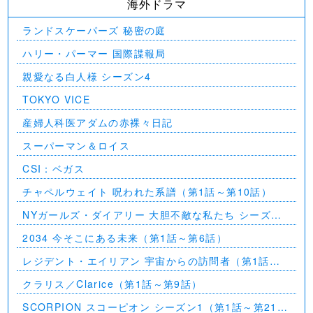
海外ドラマ
ランドスケーパーズ 秘密の庭
ハリー・パーマー 国際諜報局
親愛なる白人様 シーズン4
TOKYO VICE
産婦人科医アダムの赤裸々日記
スーパーマン＆ロイス
CSI：ベガス
チャペルウェイト 呪われた系譜（第1話～第10話）
NYガールズ・ダイアリー 大胆不敵な私たち シーズン
5（第1話～第2話）
2034 今そこにある未来（第1話～第6話）
レジデント・エイリアン 宇宙からの訪問者（第1話～
第7話）
クラリス／Clarice（第1話～第9話）
SCORPION スコーピオン シーズン1（第1話～第21