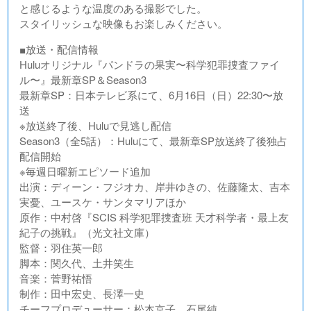
と感じるような温度のある撮影でした。
スタイリッシュな映像もお楽しみください。
■放送・配信情報
Huluオリジナル『パンドラの果実〜科学犯罪捜査ファイ
ル〜』最新章SP＆Season3
最新章SP：日本テレビ系にて、6月16日（日）22:30〜放
送
※放送終了後、Huluで見逃し配信
Season3（全5話）：Huluにて、最新章SP放送終了後独占
配信開始
※毎週日曜新エピソード追加
出演：ディーン・フジオカ、岸井ゆきの、佐藤隆太、吉本
実憂、ユースケ・サンタマリアほか
原作：中村啓『SCIS 科学犯罪捜査班 天才科学者・最上友
紀子の挑戦』（光文社文庫）
監督：羽住英一郎
脚本：関久代、土井笑生
音楽：菅野祐悟
制作：田中宏史、長澤一史
チーフプロデューサー：松本京子、石尾純