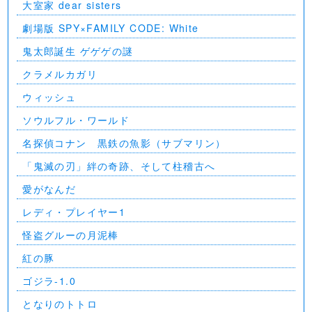
大室家 dear sisters
劇場版 SPY×FAMILY CODE: White
⻤太郎誕生 ゲゲゲの謎
クラメルカガリ
ウィッシュ
ソウルフル・ワールド
名探偵コナン 黒鉄の魚影（サブマリン）
「鬼滅の刃」絆の奇跡、そして柱稽古へ
愛がなんだ
レディ・プレイヤー1
怪盗グルーの月泥棒
紅の豚
ゴジラ-1.0
となりのトトロ