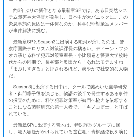
約2年ぶりの新作となる最新章SPでは、ある日突然シス
テム障害や大停電が発生し、日本中が大パニックに。この
緊急事態の原因は一体何なのか、科学犯罪対策室メンバー
が事件解決に挑む。
最新章SPとSeason3に出演する駿河が演じるのは、警
察庁国際テロリズム対策課課長の橘るい。ディーン・フジ
オカ演じる科学犯罪対策室室長・小比類巻と警察大学校時
代からの同期で、長谷部と奥田から「あれはモテますね」
「まぶしすぎる」と評されるほど、爽やかで社交的な人物
だ。
Season3に出演する田中は、クールで謎めいた菌学研究
者・御門凛子役を演じる。物語の後半で発生するある事件
の捜査のために、科学犯罪対策室が御門へ協力を依頼する
ことになる菌類研究の第一人者で、「キノコ博士」と呼ば
れている。
最新章SPに出演する青木は、特殊詐欺グループに属
し、殺人容疑がかけられている逃亡犯・青柳結弦役を演じ