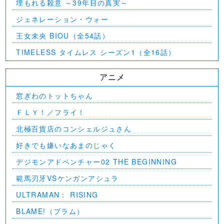
埋もれる殺意 ～39年目の真実～
ジェネレーション・ウォー
王女未央 BIOU（全54話）
TIMELESS タイムレス シーズン1（全16話）
アニメ
窓ぎわのトットちゃん
ＦＬＹ！／フライ！
北極百貨店のコンシェルジュさん
好きでも嫌いなあまのじゃく
デジモンアドベンチャー02 THE BEGINNING
範馬刃牙VSケンガンアシュラ
ULTRAMAN： RISING
BLAME!（ブラム）