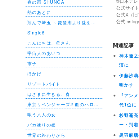
©︎日本テ
春の画 SHUNGA
BUDOKAN 2023
公式サイト：ht
熱のあとに
公式X（旧Twit
公式Instagr
翔んで埼玉 ～琵琶湖より愛をこ
めて～
Single8
こんにちは、母さん
関連記事
宇宙人のあいつ
神木隆之
市子
演に
ほかげ
伊藤沙莉
リゾートバイト
明かす
はざまに生きる、春
『アンメ
東京リベンジャーズ2 血のハロウ
代1位に
ィン編 -決戦-
唄う六人の女
杉野遥亮
バカ塗りの娘
ート到着
世界の終わりから
黒羽麻璃