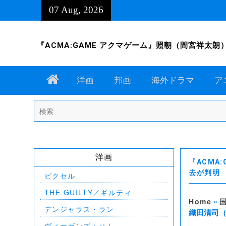
Skip
07 Aug, 2026
to
content
『ACMA:GAME アクマゲーム』照朝（間宮祥太朗）の
Home
洋画
邦画
海外ドラマ
ア
Search
for:
洋画
『ACMA
去が判明
ピクセル
THE GUILTY／ギルティ
»
Home
デンジャラス・ラン
織田清司
ヴィーガンズ・ハム