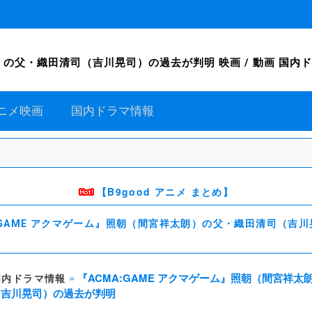
父・織田清司（吉川晃司）の過去が判明 映画 / 動画 国内ドラマ情報
ニメ映画
国内ドラマ情報
【B9good アニメ まとめ】
:GAME アクマゲーム』照朝（間宮祥太朗）の父・織田清司（吉
»
『ACMA:GAME アクマゲーム』照朝（間宮祥太
国内ドラマ情報
（吉川晃司）の過去が判明