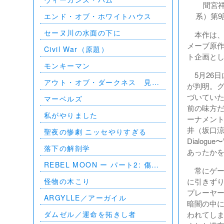
間宮祥太
系）第
エンド・オブ・ホワイトハウス
セーヌ川の水面の下に
本作は、2
メーブ原作
Civil War（原題）
ト企画と
モンキーマン
5月26日
アウト・オブ・ダークネス 見え
が判明。
ない影
づいてい
マーベルズ
前の味方
私がやりました
ーナメント
井（坂口涼
聖夜の惨劇 ニッセやりすぎる
Dialo
落下の解剖学
あったか
REBEL MOON ー パート2: 傷跡
常にゲー
を刻む者
怪物の木こり
に引きずり
プレーヤ
ARGYLLE／アーガイル
暗闇の中
ダムゼル／運命を拓きし者
われてし