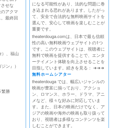
になる可能性があり、法的な問題に巻
けさせな
き込まれる恐れがあります。したがっ
後のアクマ
て、安全で合法的な無料映画サイトを
…。最終回
選んで、安心して映画を楽しむことが
重要です。
theaterdouga.comは、日本で最も信頼
性の高い無料映画ウェブサイトの1つ
です。このウェブサイトは、視聴者に
gz）、福山
無料で映画を提供することで、エンタ
ーテイメント体験を向上させることを
ガジン』）
目指しています。続きを見る： ➜➜➜
無料ホームシアター
theaterdouga では、幅広いジャンルの
映画が豊富に揃っており、アクショ
多繁勝
ン、ロマンス、ホラー、ドラマ、アニ
メなど、様々な好みに対応していま
す。また、日本の映画だけでなく、ア
ジアの映画や海外の映画も取り扱って
おり、視聴者は多様なコンテンツを楽
しむことができます。