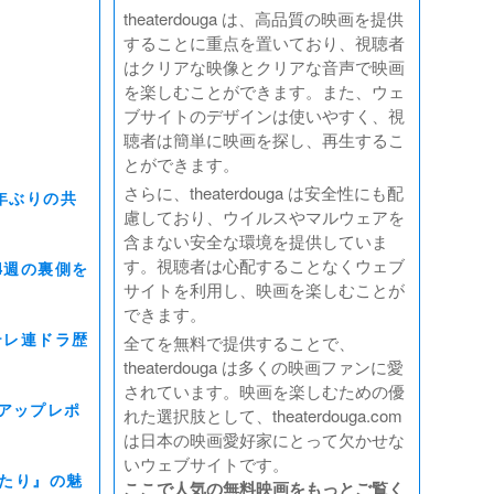
theaterdouga は、高品質の映画を提供
することに重点を置いており、視聴者
はクリアな映像とクリアな音声で映画
を楽しむことができます。また、ウェ
ブサイトのデザインは使いやすく、視
聴者は簡単に映画を探し、再生するこ
とができます。
さらに、theaterdouga は安全性にも配
年ぶりの共
慮しており、ウイルスやマルウェアを
含まない安全な環境を提供していま
す。視聴者は心配することなくウェブ
4週の裏側を
サイトを利用し、映画を楽しむことが
できます。
テレ連ドラ歴
全てを無料で提供することで、
theaterdouga は多くの映画ファンに愛
されています。映画を楽しむための優
アップレポ
れた選択肢として、theaterdouga.com
は日本の映画愛好家にとって欠かせな
いウェブサイトです。
ふたり』の魅
ここで人気の無料映画をもっとご覧く