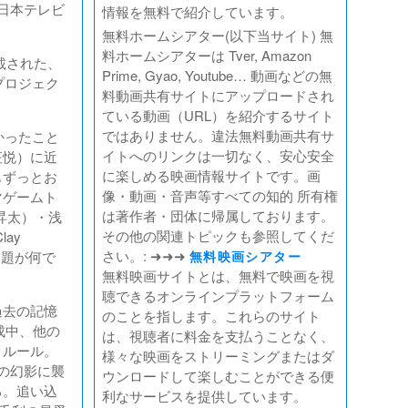
（日本テレビ
情報を無料で紹介しています。
無料ホームシアター(以下当サイト) 無
料ホームシアターは Tver, Amazon
載された、
Prime, Gyao, Youtube… 動画などの無
プロジェク
料動画共有サイトにアップロードされ
ている動画（URL）を紹介するサイト
ではありません。違法無料動画共有サ
かったこと
イトへのリンクは一切なく、安心安全
征悦）に近
に楽しめる映画情報サイトです。画
もずっとお
像・動画・音声等すべての知的 所有権
マゲームト
は著作者・団体に帰属しております。
昇太）・浅
その他の関連トピックも参照してくだ
ay
さい。: ➜➜➜
お題が何で
無料映画シアター
無料映画サイトとは、無料で映画を視
聴できるオンラインプラットフォーム
過去の記憶
のことを指します。これらのサイト
成中、他の
は、視聴者に料金を支払うことなく、
うルール。
様々な映画をストリーミングまたはダ
の幻影に襲
ウンロードして楽しむことができる便
る。追い込
利なサービスを提供しています。