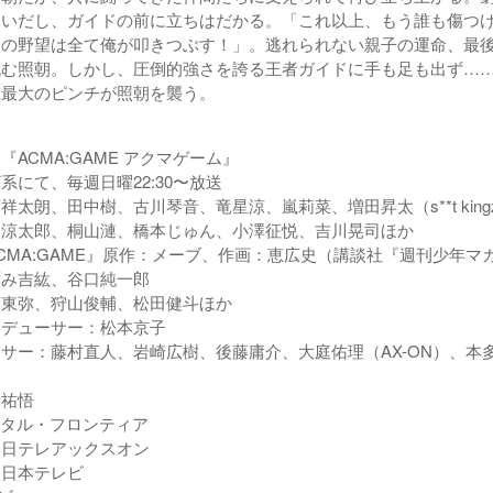
見いだし、ガイドの前に立ちはだかる。「これ以上、もう誰も傷つ
たの野望は全て俺が叩きつぶす！」。逃れられない親子の運命、最
挑む照朝。しかし、圧倒的強さを誇る王者ガイドに手も足も出ず…
上最大のピンチが照朝を襲う。
『ACMA:GAME アクマゲーム』
系にて、毎週日曜22:30〜放送
祥太朗、田中樹、古川琴音、竜星涼、嵐莉菜、増田昇太（s**t kin
口涼太郎、桐山漣、橋本じゅん、小澤征悦、吉川晃司ほか
CMA:GAME』原作：メーブ、作画：恵広史（講談社『週刊少年マ
ずみ吉紘、谷口純一郎
藤東弥、狩山俊輔、松田健斗ほか
ロデューサー：松本京子
サー：藤村直人、岩崎広樹、後藤庸介、大庭佑理（AX-ON）、本
）
野祐悟
ジタル・フロンティア
：日テレアックスオン
：日本テレビ