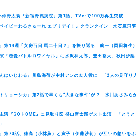
×仲野太賀『新宿野戦病院』第1話、TVerで100万再生突破
ベイビーわるきゅーれ エブリデイ！』クランクイン 水石亜飛
』第14週「女房百日 馬二十日？」を振り返る 航一（岡田将生
演『恋愛バトルロワイヤル』に水沢林太郎、豊田裕大、秋田汐梨
んはいじわる』川島海荷が中村アンの友人役に 「2人の見守り
トリョーシカ』第2話で早くも“大きな事件”が？ 水川あさみら
主演『GO HOME』に見取り図 盛山晋太郎ゲスト出演 「とう
」
』第70話、穂高（小林薫）と寅子（伊藤沙莉）が互いの想いを