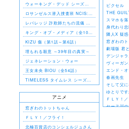
ウォーキング・デッド シーズン
ピクセル
8（第1話～第16話）
THE GU
ロサンゼルス潜入捜査班 NCIS:
Los Angeles シーズン5（第2話
スマホを落
レバレッジ 詐欺師たちの流儀 シ
～第24話）
身代わり忠
ーズン1（全13話）
キング・オブ・メディア（全10
隣人X 疑
話）
窓ぎわのト
KIZU 傷（第1話～第6話）
劇場版 君と
埋もれる殺意 ～39年目の真実～
デンジャラ
ジェネレーション・ウォー
ヴィーガン
エンド・オ
王女未央 BIOU（全54話）
春画先生
TIMELESS タイムレス シーズン
そして父に
1（全16話）
ゆとりです
アニメ
ＦＬＹ！／
セーヌ川の
窓ぎわのトットちゃん
北極百貨店
ＦＬＹ！／フライ！
好きでも嫌
北極百貨店のコンシェルジュさん
デジモンアド