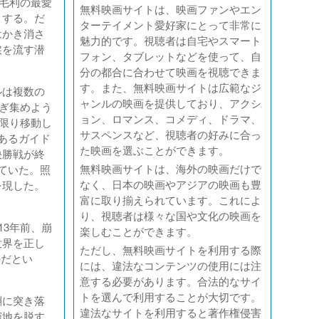
。毛利の最愛
無料映画サイトは、映画ファンやエン
とする。だ
ターテイメント愛好家にとって非常に
はかき消さ
魅力的です。視聴者は自宅やスマート
涙を流す潜
フォン、タブレットなどを使って、自
分の都合に合わせて映画を視聴できま
す。また、無料映画サイトは広範なジ
ルは複数の
ャンルの映画を提供しており、アクシ
そぎ集めよう
ョン、ロマンス、コメディ、ドラマ、
い限り移動し
サスペンスなど、視聴者の好みに合っ
あるガイド
た映画を選ぶことができます。
決勝戦が終
無料映画サイトは、海外の映画だけで
ていた。照
なく、日本の映画やアジアの映画も豊
を現した。
富に取り揃えられています。これによ
り、視聴者は様々な国や文化の映画を
13年前、崩
楽しむことができます。
世界を正し
ただし、無料映画サイトを利用する際
のだとい
には、違法なコンテンツの使用には注
意する必要があります。合法的なサイ
トを選んで利用することが大切です。
淵に突き落
違法なサイトを利用すると著作権侵害
窮地を脱す