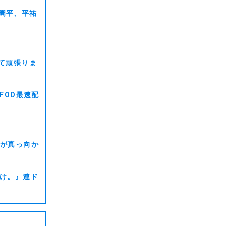
周平、平祐
送
て頑張りま
FOD最速配
）が真っ向か
付け。』連ド