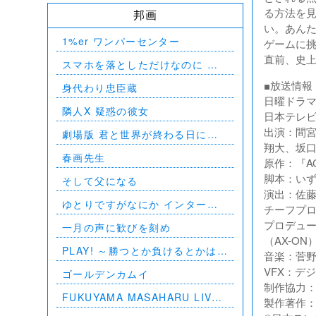
る方法を
邦画
い。あん
1%er ワンパーセンター
ゲームに
直前、史
スマホを落としただけなのに 囚
われの殺人鬼
■放送情報
身代わり忠臣蔵
日曜ドラマ
隣人X 疑惑の彼女
日本テレビ
出演：間宮
劇場版 君と世界が終わる日に
翔大、坂
FINAL
春画先生
原作：『A
脚本：い
そして父になる
演出：佐
ゆとりですがなにか インターナ
チーフプ
ショナル
プロデュー
一月の声に歓びを刻め
（AX-ON
PLAY! ～勝つとか負けるとかは、
音楽：菅
どーでもよくて～
VFX：デ
ゴールデンカムイ
制作協力
FUKUYAMA MASAHARU LIVE
製作著作
FILM 言霊の幸わう夏 @NIPPON