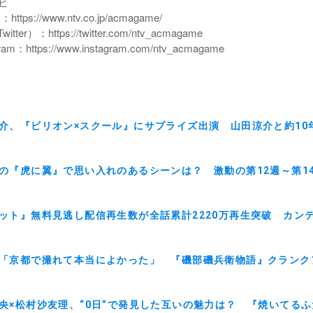
レビ
tps://www.ntv.co.jp/acmagame/
ter）：https://twitter.com/ntv_acmagame
am：https://www.instagram.com/ntv_acmagame
介、『ビリオン×スクール』にサプライズ出演 山田涼介と約10
の『虎に翼』で思い入れのあるシーンは？ 激動の第12週～第1
ット』無料見逃し配信再生数が全話累計2220万再生突破 カン
「京都で撮れて本当によかった」 『磯部磯兵衛物語』クランク
央×松村沙友理、“0日”で発見した互いの魅力は？ 『焼いてる