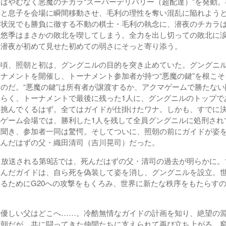
はやむなく悪魔のチカラ“スーパーデリバリー（超配達）”を発動
妻と息子を会場に瞬間移動させ、毛利の理性を奪い混乱に陥れよう
な状況でも勝負に徹する不動の棋士・毛利の執念に、潜夜のチカラ
と悠季はまさかの敗北を喫してしまう。全力を出し切っての敗北に
は潜夜が初めて見せた初めての弱さにそっと寄り添う。
頃、照朝と初は、グングニルの目的を突き止めていた。グングニ
ナメントを開催し、トーナメント参加者が持つ“悪魔の鍵”を根こ
のだ。“悪魔の鍵”は所有者が譲渡するか、アクマゲームで勝たな
そらく、トーナメントで最後に残った1人に、グングニルのトップで
を挑んでくるはず。全てはガイドが仕掛けたワナ。しかも、すでに
のゲーム会場では、勝利した1人を残して全員グングニルに処刑され
を聞き、参加者一同は驚愕。そしてついに、照朝の前にガイドが姿
死んだはずの父・織田清司（吉川晃司）だった。
放送される第9話では、死んだはずの父・清司の過去が明らかに。
組んだガイドは、自ら死を偽装して姿を消し、グングニルを設立。
るためにG20への攻撃をもくろみ、世界に新たな秩序をもたらす
優しい父はどこへ……。冷酷無情なガイドの計画を知り、絶望の
照朝だが、共に闘ってきた仲間たちに支えられて再び立ち上がる。