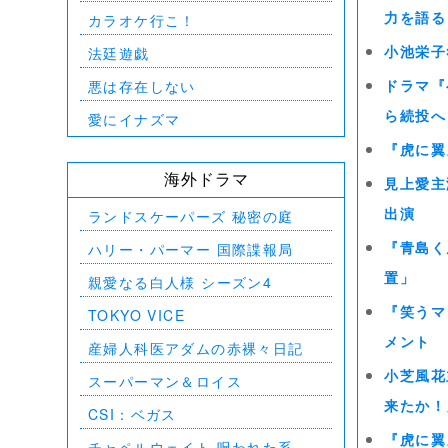
カラオケ行こ！
力を語る
法廷遊戯
小池栄子
悪は存在しない
ドラマ『
ら続投へ
愛にイナズマ
『虎に翼
海外ドラマ
見上愛主
ランドスケーパーズ 秘密の庭
出演
ハリー・パーマー 国際諜報局
『青島く
置」
親愛なる白人様 シーズン4
『笑うマ
TOKYO VICE
メント
産婦人科医アダムの赤裸々日記
小芝風花
スーパーマン＆ロイス
来たか！
CSI：ベガス
『虎に翼
チャペルウェイト 呪われた系譜