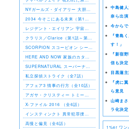
（第1話～第10話）
中島健人
NYガールズ・ダイアリー 大胆不
敵な私たち シーズン5（第1話～
奈ら出演
2034 今そこにある未来（第1話
第2話）
～第6話）
今からで
レジデント・エイリアン 宇宙か
らの訪問者（第1話～第7話）
『青島く
クラリス／Clarice（第1話～第9
話）
す！」
SCORPION スコーピオン シーズ
ン1（第1話～第21話）
『新宿野
HERE AND NOW 家族のカタチ
（全10話）
信も決定
SUPERNATURAL スーパーナチ
ュラル シーズン11（全23話）
目黒蓮主
私立探偵ストライク（全7話）
『虎に翼
アフェア3 情事の行方（全10話）
ら意見
アガサ・クリスティー トミーと
タペンス －2人で探偵を－
山崎まさ
X-ファイル 2016 （全6話）
ラ化決定
インスティンクト 異常犯罪捜査
シーズン1（全13話）
高慢と偏見（全6話）
1%er ワ