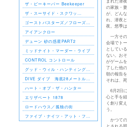
まれた潜夜
ザ・ビーキーパー Beekeeper
の家族・
ザ・スーサイド・スクワッ
が、どん
ド ”極”悪党、集結
れ、潜夜
ゴーストバスターズ／フローズ
夜。悠季
ン・サマー
アイアンクロー
一方その
デューン 砂の惑星PART2
会場でトー
としている
ミッドナイト・マーダー・ライブ
ない。お
CONTROL コントロール
がゲーム
了した他
グッド・ウィル・ハンティング／
朝の報告
旅立ち
DIVE ダイブ 海底28メートルの
それは、
絶望
ハート・オブ・ザ・ハンター
6月2日に
心と手を
エリザベート 1878
く創り変え
ロードハウス／孤独の街
う。
ファイブ・ナイツ・アット・フレ
かつての
ディーズ
とされる