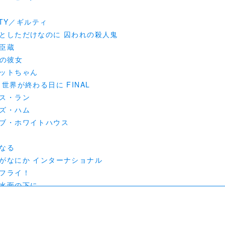
ILTY／ギルティ
としただけなのに 囚われの殺人鬼
臣蔵
惑の彼女
ットちゃん
世界が終わる日に FINAL
ス・ラン
ズ・ハム
ブ・ホワイトハウス
なる
がなにか インターナショナル
フライ！
水面の下に
のコンシェルジュさん
いなあまのじゃく
ベンチャー02 THE BEGINNING