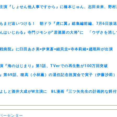
主演『しょせん他人事ですから』に橋本じゅん、志田未来、野村
もまだ追いつける！ 朝ドラ『虎に翼』総集編前編、7月6日放
んはいじわる』寺門ジモンが“居酒屋の大将”に 「ウザさを消し
戦病院』に臼田あさ美×伊東蒼×細貝圭×寺本莉緒×趙珉和が出演 
演『海のはじまり』第1話、TVerでの再生数が100万回突破
』第69話、穂高（小林薫）の退任記念祝賀会で寅子（伊藤沙莉
よしと酒井大成がW主演に BL漫画『三ツ矢先生の計画的な餌
ンパーセンター