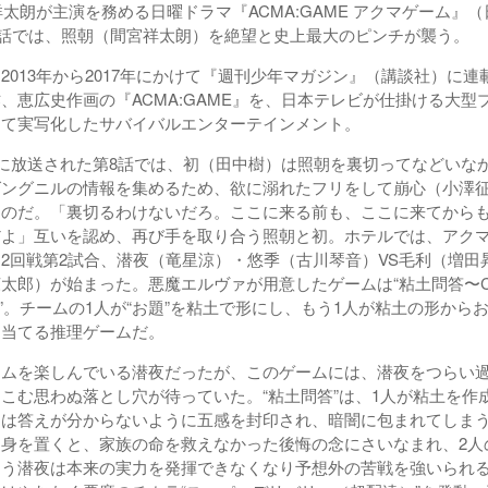
朗が主演を務める日曜ドラマ『ACMA:GAME アクマゲーム』
9話では、照朝（間宮祥太朗）を絶望と史上最大のピンチが襲う。
013年から2017年にかけて『週刊少年マガジン』（講談社）に連
、恵広史作画の『ACMA:GAME』を、日本テレビが仕掛ける大型
して実写化したサバイバルエンターテインメント。
に放送された第8話では、初（田中樹）は照朝を裏切ってなどいな
グングニルの情報を集めるため、欲に溺れたフリをして崩心（小澤
たのだ。「裏切るわけないだろ。ここに来る前も、ここに来てから
だよ」互いを認め、再び手を取り合う照朝と初。ホテルでは、アク
2回戦第2試合、潜夜（竜星涼）・悠季（古川琴音）VS毛利（増田
太郎）が始まった。悪魔エルヴァが用意したゲームは“粘土問答〜Cl
gue〜”。チームの1人が“お題”を粘土で形にし、もう1人が粘土の形から
を当てる推理ゲームだ。
ムを楽しんでいる潜夜だったが、このゲームには、潜夜をつらい
こむ思わぬ落とし穴が待っていた。“粘土問答”は、1人が粘土を作
ーは答えが分からないように五感を封印され、暗闇に包まれてしま
に身を置くと、家族の命を救えなかった後悔の念にさいなまれ、2人
まう潜夜は本来の実力を発揮できなくなり予想外の苦戦を強いられ