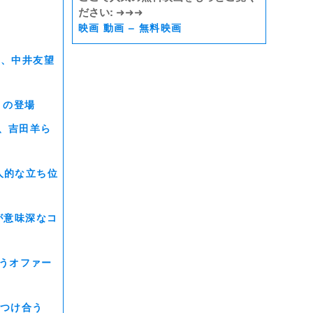
ださい:
➜➜➜
映画 動画 – 無料映画
夢、中井友望
）の登場
、吉田羊ら
人的な立ち位
が意味深なコ
とうオファー
ぶつけ合う