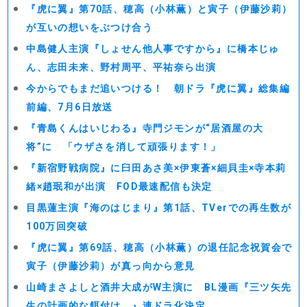
『虎に翼』第70話、穂高（小林薫）と寅子（伊藤沙莉）
が互いの想いをぶつけ合う
中島健人主演『しょせん他人事ですから』に橋本じゅ
ん、志田未来、野村周平、平祐奈ら出演
今からでもまだ追いつける！ 朝ドラ『虎に翼』総集編
前編、7月6日放送
『青島くんはいじわる』寺門ジモンが“居酒屋の大
将”に 「ウザさを消して頑張ります！」
『新宿野戦病院』に臼田あさ美×伊東蒼×細貝圭×寺本莉
緒×趙珉和が出演 FOD最速配信も決定
目黒蓮主演『海のはじまり』第1話、TVerでの再生数が
100万回突破
『虎に翼』第69話、穂高（小林薫）の退任記念祝賀会で
寅子（伊藤沙莉）が真っ向から意見
山崎まさよしと酒井大成がW主演に BL漫画『三ツ矢先
生の計画的な餌付け。』連ドラ化決定