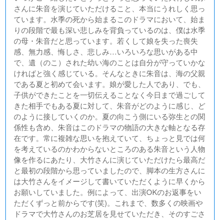
さんに朱音を演じていただけること、本当にうれしく思っ
ています。水季の死から始まるこのドラマにおいて、始ま
りの段階で最も深い悲しみを背負っているのは、僕は水季
の母・朱音だと思っています。若くして娘を失った喪失
感、無力感、悔しさ、悲しみ…いろいろな思いがある中
で、遺（のこ）された幼い海のことは自分が守っていかな
ければと強く感じている。そんなときに朱音は、海の父親
である夏と初めて会います。娘が愛した人であり、でも、
子供ができたことを一切伝えることなく今日まで過ごして
きた相手でもある夏に対して、朱音がどのように感じ、ど
のように接していくのか。夏の向こう側にいる弥生との関
係性も含め、朱音はこのドラマの物語の大きな軸となる存
在です。常に複雑な思いを抱えていて、ちょっと見では何
を考えているのかわからないところのある朱音という人物
像を作るにあたり、大竹さんに演じていただけたら最高だ
と最初の段階から思っていましたので、脚本の生方さんに
は大竹さんをイメージして書いていただくように早くから
お願いしていました。例によって、出演OKのお返事をい
ただくずっと前からです(笑)。これまで、数多くの映画や
ドラマで大竹さんのお芝居を見せていただき、そのすごさ