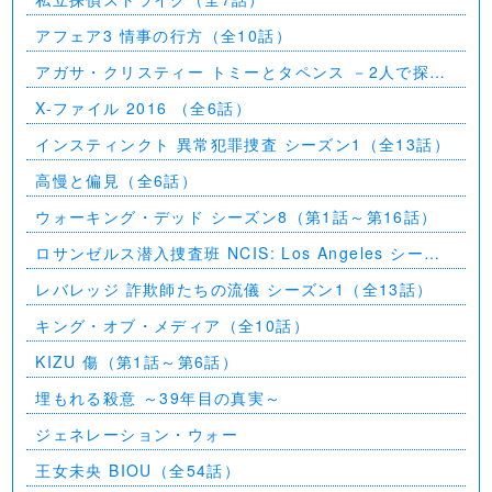
アフェア3 情事の行方（全10話）
アガサ・クリスティー トミーとタペンス －2人で探偵
を－
X-ファイル 2016 （全6話）
インスティンクト 異常犯罪捜査 シーズン1（全13話）
高慢と偏見（全6話）
ウォーキング・デッド シーズン8（第1話～第16話）
ロサンゼルス潜入捜査班 NCIS: Los Angeles シーズ
ン5（第2話～第24話）
レバレッジ 詐欺師たちの流儀 シーズン1（全13話）
キング・オブ・メディア（全10話）
KIZU 傷（第1話～第6話）
埋もれる殺意 ～39年目の真実～
ジェネレーション・ウォー
王女未央 BIOU（全54話）