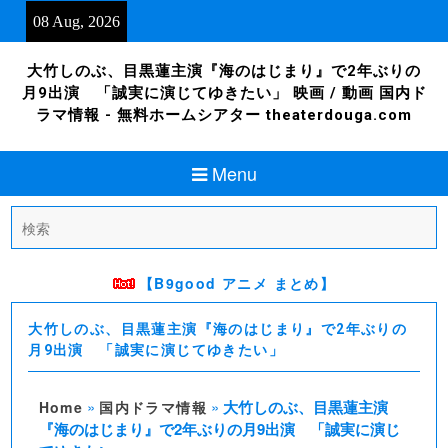
Skip
08 Aug, 2026
to
content
大竹しのぶ、目黒蓮主演『海のはじまり』で2年ぶりの
月9出演 「誠実に演じてゆきたい」 映画 / 動画 国内ド
ラマ情報 - 無料ホームシアター theaterdouga.com
Menu
Search
for:
【B9good アニメ まとめ】
大竹しのぶ、目黒蓮主演『海のはじまり』で2年ぶりの
月9出演 「誠実に演じてゆきたい」
»
»
大竹しのぶ、目黒蓮主演
Home
国内ドラマ情報
『海のはじまり』で2年ぶりの月9出演 「誠実に演じ