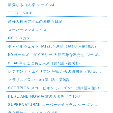
親愛なる白人様 シーズン4
TOKYO VICE
産婦人科医アダムの赤裸々日記
スーパーマン＆ロイス
CSI：ベガス
チャペルウェイト 呪われた系譜（第1話～第10話）
NYガールズ・ダイアリー 大胆不敵な私たち シーズン
5（第1話～第2話）
2034 今そこにある未来（第1話～第6話）
レジデント・エイリアン 宇宙からの訪問者（第1話～
第7話）
クラリス／Clarice（第1話～第9話）
SCORPION スコーピオン シーズン1（第1話～第21
話）
HERE AND NOW 家族のカタチ（全10話）
SUPERNATURAL スーパーナチュラル シーズン
11（全23話）
私立探偵ストライク（全7話）