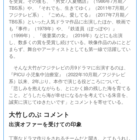
を受賞。その後も、『男女7人夏物語』（1986年7月期／
TBS系）や、『それでも、生きてゆく』（2011年7月期／
フジテレビ系）、『ごめん、愛してる』（2017年7月期／
TBS系）といった人気ドラマ作品に出演したほか、映画で
も『事件』（1978年）や、『鉄道員（ぽっぽや）』
（1999年）、『後妻業の女』（2016年）などにも出演
し、数多くの賞を受賞し続けている。映像作品のみにとど
まらず、舞台やアーティストとしても第一線で活躍してい
る。
そんな大竹がフジテレビの月9ドラマに出演するのは、
『PICU 小児集中治療室』（2022年10月期／フジテレビ
系）以来、2年ぶり。本作で演じる役どころについて、
「悲しみを抱えながらも、とにかく娘の残した海を育てる
こと。どうしたら海が幸せになるかを考えている朱音を、
誠実に演じてゆきたいです」とコメントを寄せている。
大竹しのぶ コメント
出演オファーを受けての印象
丁寧なドラマ作りをされるチームだと聞き、とてもうれし