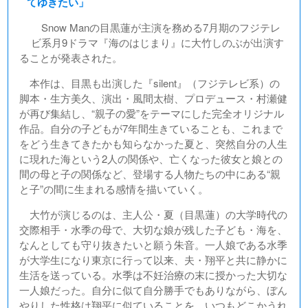
てゆきたい」
Snow Manの目黒蓮が主演を務める7月期のフジテレ
ビ系月9ドラマ『海のはじまり』に大竹しのぶが出演す
ることが発表された。
本作は、目黒も出演した『silent』（フジテレビ系）の
脚本・生方美久、演出・風間太樹、プロデュース・村瀬健
が再び集結し、“親子の愛”をテーマにした完全オリジナル
作品。自分の子どもが7年間生きていることも、これまで
をどう生きてきたかも知らなかった夏と、突然自分の人生
に現れた海という2人の関係や、亡くなった彼女と娘との
間の母と子の関係など、登場する人物たちの中にある“親
と子”の間に生まれる感情を描いていく。
大竹が演じるのは、主人公・夏（目黒蓮）の大学時代の
交際相手・水季の母で、大切な娘が残した子ども・海を、
なんとしても守り抜きたいと願う朱音。一人娘である水季
が大学生になり東京に行って以来、夫・翔平と共に静かに
生活を送っている。水季は不妊治療の末に授かった大切な
一人娘だった。自分に似て自分勝手でもありながら、ぼん
やりした性格は翔平に似ていることを、いつもどこかうれ