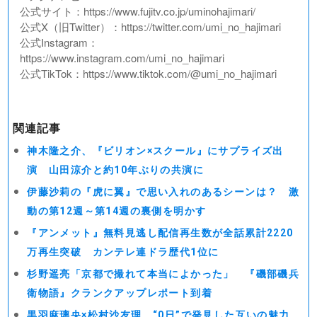
公式サイト：https://www.fujitv.co.jp/uminohajimari/
公式X（旧Twitter）：https://twitter.com/umi_no_hajimari
公式Instagram：
https://www.instagram.com/umi_no_hajimari
公式TikTok：https://www.tiktok.com/@umi_no_hajimari
関連記事
神木隆之介、『ビリオン×スクール』にサプライズ出
演 山田涼介と約10年ぶりの共演に
伊藤沙莉の『虎に翼』で思い入れのあるシーンは？ 激
動の第12週～第14週の裏側を明かす
『アンメット』無料見逃し配信再生数が全話累計2220
万再生突破 カンテレ連ドラ歴代1位に
杉野遥亮「京都で撮れて本当によかった」 『磯部磯兵
衛物語』クランクアップレポート到着
黒羽麻璃央×松村沙友理、“0日”で発見した互いの魅力