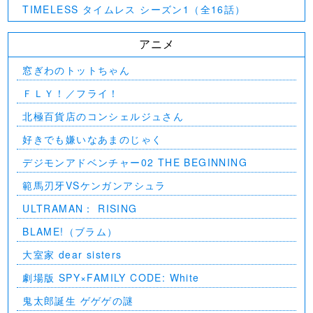
TIMELESS タイムレス シーズン1（全16話）
アニメ
窓ぎわのトットちゃん
ＦＬＹ！／フライ！
北極百貨店のコンシェルジュさん
好きでも嫌いなあまのじゃく
デジモンアドベンチャー02 THE BEGINNING
範馬刃牙VSケンガンアシュラ
ULTRAMAN： RISING
BLAME!（ブラム）
大室家 dear sisters
劇場版 SPY×FAMILY CODE: White
⻤太郎誕生 ゲゲゲの謎