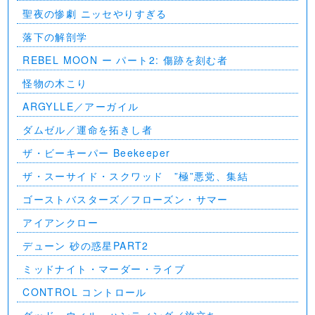
聖夜の惨劇 ニッセやりすぎる
落下の解剖学
REBEL MOON ー パート2: 傷跡を刻む者
怪物の木こり
ARGYLLE／アーガイル
ダムゼル／運命を拓きし者
ザ・ビーキーパー Beekeeper
ザ・スーサイド・スクワッド ”極”悪党、集結
ゴーストバスターズ／フローズン・サマー
アイアンクロー
デューン 砂の惑星PART2
ミッドナイト・マーダー・ライブ
CONTROL コントロール