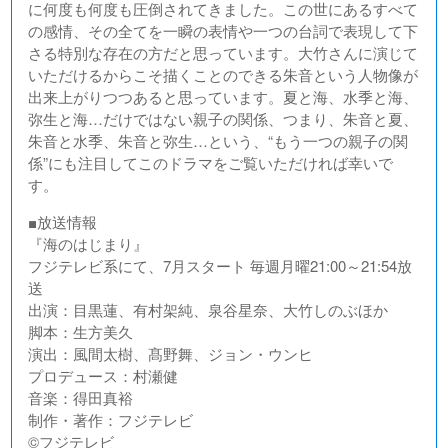
に何度も何度も圧倒されてきました。この世にあるすべて
の感情、その全てを一瞬の表情や一つの台詞で表現して下
さる特別な存在の方だと思っています。大竹さんに演じて
いただけるからこそ描くことのできる朱音という人物像が
出来上がりつつあると思っています。夏と海、水季と海、
弥生と海…だけではない親子の関係、つまり、朱音と夏、
朱音と水季、朱音と弥生…という、“もう一つの親子の関
係”にも注目してこのドラマをご覧いただければ幸いで
す。
■放送情報
『海のはじまり』
フジテレビ系にて、7月スタート 毎週月曜21:00～21:54放
送
出演：目黒蓮、有村架純、泉谷星奈、大竹しのぶほか
脚本：生方美久
演出：風間太樹、髙野舞、ジョン・ウンヒ
プロデュース：村瀬健
音楽：得田真裕
制作・著作：フジテレビ
©︎フジテレビ