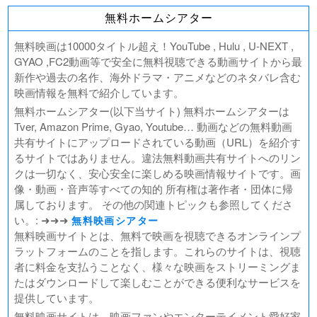
北極百貨店のコンシェルジュさん
無料ホームシアター
好きでも嫌いなあまのじゃく
デジモンアドベンチャー02 THE BEGINNING
無料映画は10000タイトル超え！YouTube , Hulu , U-NEXT ,
範馬刃牙VSケンガンアシュラ
GYAO ,FC2動画等で安全に無料視聴できる動画サイトから最
新作や過去の名作、海外ドラマ・アニメなどのネタバレ含む
一月の声に歓びを刻め
映画情報を無料で紹介しています。
PLAY! ～勝つとか負けるとかは、どーでもよくて～
無料ホームシアター(以下当サイト) 無料ホームシアターは
ULTRAMAN： RISING
Tver, Amazon Prime, Gyao, Youtube… 動画などの無料動画
BLAME!（ブラム）
共有サイトにアップロードされている動画（URL）を紹介す
ゴールデンカムイ
るサイトではありません。違法無料動画共有サイトへのリン
FUKUYAMA MASAHARU LIVE FILM 言霊の幸わう夏
クは一切なく、安心安全に楽しめる映画情報サイトです。画
@NIPPON BUDOKAN 2023
像・動画・音声等すべての知的 所有権は著作者・団体に帰
春の画 SHUNGA
属しております。 その他の関連トピックも参照してくださ
熱のあとに
い。: ➜➜➜
無料映画シアター
Civil War（原題）
無料映画サイトとは、無料で映画を視聴できるオンラインプ
ラットフォームのことを指します。これらのサイトは、視聴
翔んで埼玉 ～琵琶湖より愛をこめて～
者に料金を支払うことなく、様々な映画をストリーミングま
たはダウンロードして楽しむことができる便利なサービスを
提供しています。
無料映画サイトは、映画ファンやエンターテイメント愛好家