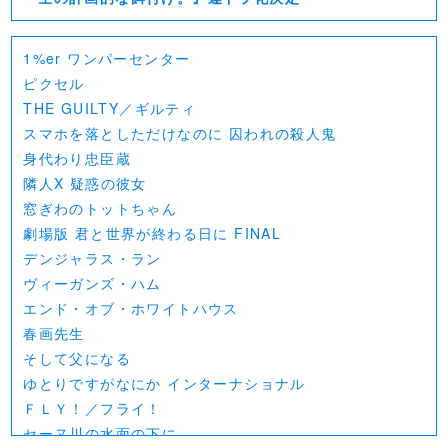
1%er ワンパーセンター
ピクセル
THE GUILTY／ギルティ
スマホを落としただけなのに 囚われの殺人鬼
身代わり忠臣蔵
隣人X 疑惑の彼女
窓ぎわのトットちゃん
劇場版 君と世界が終わる日に FINAL
デンジャラス・ラン
ヴィーガンズ・ハム
エンド・オブ・ホワイトハウス
春画先生
そして父になる
ゆとりですがなにか インターナショナル
ＦＬＹ！／フライ！
セーヌ川の水面の下に