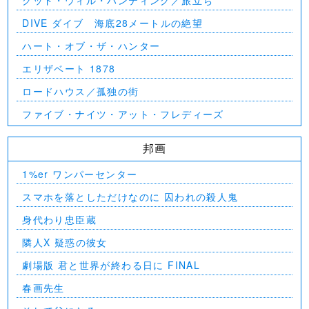
グッド・ウィル・ハンティング／旅立ち
DIVE ダイブ 海底28メートルの絶望
ハート・オブ・ザ・ハンター
エリザベート 1878
ロードハウス／孤独の街
ファイブ・ナイツ・アット・フレディーズ
邦画
1%er ワンパーセンター
スマホを落としただけなのに 囚われの殺人鬼
身代わり忠臣蔵
隣人X 疑惑の彼女
劇場版 君と世界が終わる日に FINAL
春画先生