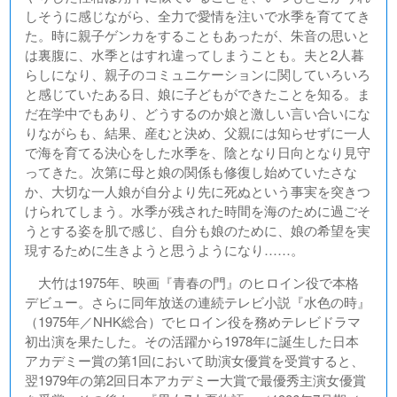
しそうに感じながら、全力で愛情を注いで水季を育ててき
た。時に親子ゲンカをすることもあったが、朱音の思いと
は裏腹に、水季とはすれ違ってしまうことも。夫と2人暮
らしになり、親子のコミュニケーションに関していろいろ
と感じていたある日、娘に子どもができたことを知る。ま
だ在学中でもあり、どうするのか娘と激しい言い合いにな
りながらも、結果、産むと決め、父親には知らせずに一人
で海を育てる決心をした水季を、陰となり日向となり見守
ってきた。次第に母と娘の関係も修復し始めていたさな
か、大切な一人娘が自分より先に死ぬという事実を突きつ
けられてしまう。水季が残された時間を海のために過ごそ
うとする姿を肌で感じ、自分も娘のために、娘の希望を実
現するために生きようと思うようになり……。
大竹は1975年、映画『青春の門』のヒロイン役で本格
デビュー。さらに同年放送の連続テレビ小説『水色の時』
（1975年／NHK総合）でヒロイン役を務めテレビドラマ
初出演を果たした。その活躍から1978年に誕生した日本
アカデミー賞の第1回において助演女優賞を受賞すると、
翌1979年の第2回日本アカデミー大賞で最優秀主演女優賞