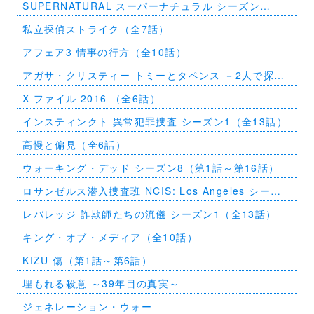
SUPERNATURAL スーパーナチュラル シーズン
11（全23話）
私立探偵ストライク（全7話）
アフェア3 情事の行方（全10話）
アガサ・クリスティー トミーとタペンス －2人で探偵
を－
X-ファイル 2016 （全6話）
インスティンクト 異常犯罪捜査 シーズン1（全13話）
高慢と偏見（全6話）
ウォーキング・デッド シーズン8（第1話～第16話）
ロサンゼルス潜入捜査班 NCIS: Los Angeles シーズ
ン5（第2話～第24話）
レバレッジ 詐欺師たちの流儀 シーズン1（全13話）
キング・オブ・メディア（全10話）
KIZU 傷（第1話～第6話）
埋もれる殺意 ～39年目の真実～
ジェネレーション・ウォー