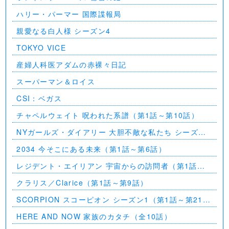
ハリー・パーマー 国際諜報局
親愛なる白人様 シーズン4
TOKYO VICE
産婦人科医アダムの赤裸々日記
スーパーマン＆ロイス
CSI：ベガス
チャペルウェイト 呪われた系譜（第1話～第10話）
NYガールズ・ダイアリー 大胆不敵な私たち シーズン
5（第1話～第2話）
2034 今そこにある未来（第1話～第6話）
レジデント・エイリアン 宇宙からの訪問者（第1話～
第7話）
クラリス／Clarice（第1話～第9話）
SCORPION スコーピオン シーズン1（第1話～第21
話）
HERE AND NOW 家族のカタチ（全10話）