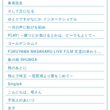
春画先生
そして父になる
ゆとりですがなにか インターナショナル
一月の声に歓びを刻め
PLAY! ～勝つとか負けるとかは、どーでもよくて～
ゴールデンカムイ
FUKUYAMA MASAHARU LIVE FILM 言霊の幸わう夏
@NIPPON BUDOKAN 2023
春の画 SHUNGA
熱のあとに
翔んで埼玉 ～琵琶湖より愛をこめて～
Single8
こんにちは、母さん
宇宙人のあいつ
市子