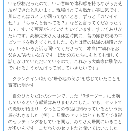
いる役柄だったので、いい意味で違和感を持ちながらお芝
居ができたと思います。現場はとても温かい雰囲気です。
川口さんはカメラが回ってないとき、ずっと『カワイイ
ね！』『ちゃんと食べてる？』などと言ってくださったり
して、すごく可愛がっていただいています。すごくありが
たいです。高橋克実さんは休憩時間に、昔の撮影現場のエ
ピソードを教えてくれました。あとは昔の銭湯の値段とか
も。いろいろお話も聞いてくださって、本当に“頼れるお
父さん”みたいな方です。ほかの方たちにもとても優しく
話しかけていただいているので、これから大庭家に馴染ん
でいけるようがんばって演じていきたいです」
クランクイン時から“居心地の良さ”を感じていたことを
齋藤は明かす。
「自分ひとりだけのシーンで、まだ『9ボーダー』に出演
しているという感覚はありませんでした。でも、セットで
の撮影が始まり、やっとこの作品に関わっているという実
感がわきました（笑）。居間のセットはとても広くて撮影
のセッティングをしている間も、みなさん居間にいること
が多いんです。こだわりのセットだと聞いてはいました