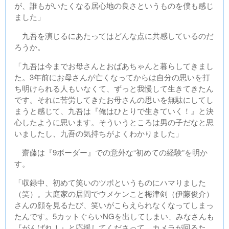
が、誰もがいたくなる居心地の良さというものを僕も感じ
ました」
九吾を演じるにあたってはどんな点に共感しているのだ
ろうか。
「九吾は今までお母さんとおばあちゃんと暮らしてきまし
た。3年前にお母さんが亡くなってからは自分の思いを打
ち明けられる人もいなくて、ずっと我慢して生きてきたん
です。それに苦労してきたお母さんの思いを無駄にしてし
まうと感じて、九吾は『俺はひとりで生きていく！』と決
心したように思います。そういうところは男の子だなと思
いましたし、九吾の気持ちがよくわかりました」
齋藤は『9ボーダー』での意外な“初めての経験”を明か
す。
「収録中、初めて笑いのツボというものにハマりました
（笑）。大庭家の居間でウメケンこと梅津剣（伊藤俊介）
さんの顔を見るたび、笑いがこらえられなくなってしまっ
たんです。5カットぐらいNGを出してしまい、みなさんも
『がんばれ！』と応援してくださって。カメラが回るた