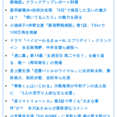
衛物語』クランクアップレポート到着
黒羽麻璃央×松村沙友理、“0日”で発見した互いの魅力
は？ 『焼いてるふたり』の魅力を語る
小池栄子×仲野太賀『新宿野戦病院』第1話、TVerで
100万再生突破
ドラマ『ベイビーわるきゅーれ エブリデイ！』クランク
イン 水石亜飛夢、中井友望ら続投へ
『虎に翼』第14週「女房百日 馬二十日？」を振り返
る 航一（岡田将生）の登場
見上愛主演『恋愛バトルロワイヤル』に水沢林太郎、豊
田裕大、秋田汐梨、吉田羊ら出演
『青島くんはいじわる』川島海荷が中村アンの友人役
に 「2人の見守り人的な立ち位置」
『笑うマトリョーシカ』第2話で早くも“大きな事
件”が？ 水川あさみらが意味深なコメント
小芝風花主演『GO HOME』に見取り図 盛山晋太郎ゲス