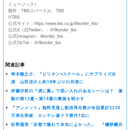
ミュージック）
製作：TBSスパークル、TBS
©︎TBS
公式サイト：https://www.tbs.co.jp/9border_tbs/
公式X（旧Twitter）：＠9border_tbs
公式Instagram：9border_tbs
公式TikTok：＠9border_tbs
関連記事
神木隆之介、『ビリオン×スクール』にサプライズ出
演 山田涼介と約10年ぶりの共演に
伊藤沙莉の『虎に翼』で思い入れのあるシーンは？ 激
動の第12週～第14週の裏側を明かす
『アンメット』無料見逃し配信再生数が全話累計2220
万再生突破 カンテレ連ドラ歴代1位に
杉野遥亮「京都で撮れて本当によかった」 『磯部磯兵