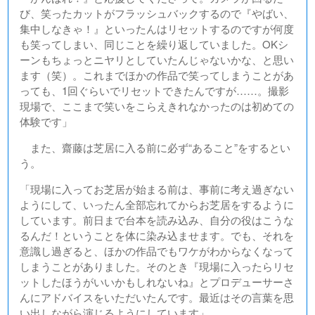
び、笑ったカットがフラッシュバックするので『やばい、
集中しなきゃ！』といったんはリセットするのですが何度
も笑ってしまい、同じことを繰り返していました。OKシ
ーンもちょっとニヤリとしていたんじゃないかな、と思い
ます（笑）。これまでほかの作品で笑ってしまうことがあ
っても、1回ぐらいでリセットできたんですが……。撮影
現場で、ここまで笑いをこらえきれなかったのは初めての
体験です」
また、齋藤は芝居に入る前に必ず“あること”をするとい
う。
「現場に入ってお芝居が始まる前は、事前に考え過ぎない
ようにして、いったん全部忘れてからお芝居をするように
しています。前日まで台本を読み込み、自分の役はこうな
るんだ！ということを体に染み込ませます。でも、それを
意識し過ぎると、ほかの作品でもワケがわからなくなって
しまうことがありました。そのとき『現場に入ったらリセ
ットしたほうがいいかもしれないね』とプロデューサーさ
んにアドバイスをいただいたんです。最近はその言葉を思
い出しながら演じるようにしています」