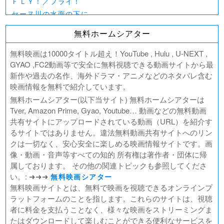
ＦＬＹ！／フライ！
セーヌ川の水面の下に
北極百貨店のコンシェルジュさん
無料ホームシアター
好きでも嫌いなあまのじゃく
デジモンアドベンチャー02 THE BEGINNING
無料映画は10000タイトル超え！YouTube , Hulu , U-NEXT ,
範馬刃牙VSケンガンアシュラ
GYAO ,FC2動画等で安全に無料視聴できる動画サイトから最
新作や過去の名作、海外ドラマ・アニメなどのネタバレ含む
一月の声に歓びを刻め
映画情報を無料で紹介しています。
PLAY! ～勝つとか負けるとかは、どーでもよくて～
無料ホームシアター(以下当サイト) 無料ホームシアターは
ULTRAMAN： RISING
Tver, Amazon Prime, Gyao, Youtube… 動画などの無料動画
BLAME!（ブラム）
共有サイトにアップロードされている動画（URL）を紹介す
ゴールデンカムイ
るサイトではありません。違法無料動画共有サイトへのリン
FUKUYAMA MASAHARU LIVE FILM 言霊の幸わう夏
クは一切なく、安心安全に楽しめる映画情報サイトです。画
@NIPPON BUDOKAN 2023
像・動画・音声等すべての知的 所有権は著作者・団体に帰
春の画 SHUNGA
属しております。 その他の関連トピックも参照してくださ
熱のあとに
い。: ➜➜➜
無料映画シアター
Civil War（原題）
無料映画サイトとは、無料で映画を視聴できるオンラインプ
ラットフォームのことを指します。これらのサイトは、視聴
翔んで埼玉 ～琵琶湖より愛をこめて～
者に料金を支払うことなく、様々な映画をストリーミングま
たはダウンロードして楽しむことができる便利なサービスを