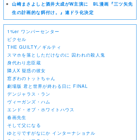
山崎まさよしと酒井大成がW主演に BL漫画『三ツ矢先
生の計画的な餌付け。』連ドラ化決定
1%er ワンパーセンター
ピクセル
THE GUILTY／ギルティ
スマホを落としただけなのに 囚われの殺人鬼
身代わり忠臣蔵
隣人X 疑惑の彼女
窓ぎわのトットちゃん
劇場版 君と世界が終わる日に FINAL
デンジャラス・ラン
ヴィーガンズ・ハム
エンド・オブ・ホワイトハウス
春画先生
そして父になる
ゆとりですがなにか インターナショナル