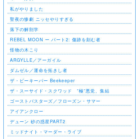
私がやりました
聖夜の惨劇 ニッセやりすぎる
落下の解剖学
REBEL MOON ー パート2: 傷跡を刻む者
怪物の木こり
ARGYLLE／アーガイル
ダムゼル／運命を拓きし者
ザ・ビーキーパー Beekeeper
ザ・スーサイド・スクワッド ”極”悪党、集結
ゴーストバスターズ／フローズン・サマー
アイアンクロー
デューン 砂の惑星PART2
ミッドナイト・マーダー・ライブ