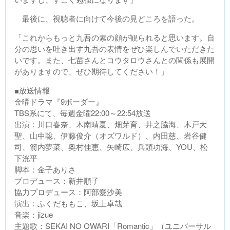
最後に、視聴者に向けて今後の見どころを語った。
「これからもっと九吾の素の顔が観られると思います。自
分の思いを吐き出す九吾の表情をぜひ楽しんでいただきた
いです。また、七苗さんとコウタロウさんとの関係も展開
がありますので、ぜひ期待してください！」
■放送情報
金曜ドラマ『9ボーダー』
TBS系にて、毎週金曜22:00～22:54放送
出演：川口春奈、木南晴夏、畑芽育、井之脇海、木戸大
聖、山中聡、伊藤俊介（オズワルド）、内田慈、岩谷健
司、箭内夢菜、奥村佳恵、矢崎広、兵頭功海、YOU、松
下洸平
脚本：金子ありさ
プロデュース：新井順子
協力プロデュース：阿部愛沙美
演出：ふくだももこ、坂上卓哉
音楽：jizue
主題歌：SEKAI NO OWARI「Romantic」（ユニバーサル