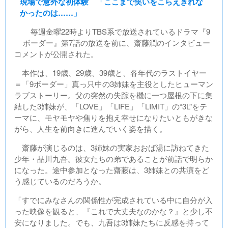
現場で意外な初体験 「ここまで笑いをこらえきれな
かったのは……」
毎週金曜22時よりTBS系で放送されているドラマ『9
ボーダー』第7話の放送を前に、齋藤潤のインタビュー
コメントが公開された。
本作は、19歳、29歳、39歳と、各年代のラストイヤー
＝「9ボーダー」真っ只中の3姉妹を主役としたヒューマン
ラブストーリー。父の突然の失踪を機に一つ屋根の下に集
結した3姉妹が、「LOVE」「LIFE」「LIMIT」の“3L”をテ
ーマに、モヤモヤや焦りを抱え幸せになりたいともがきな
がら、人生を前向きに進んでいく姿を描く。
齋藤が演じるのは、3姉妹の実家おおば湯に訪ねてきた
少年・品川九吾。彼女たちの弟であることが前話で明らか
になった。途中参加となった齋藤は、3姉妹との共演をど
う感じているのだろうか。
「すでにみなさんの関係性が完成されている中に自分が入
った映像を観ると、『これで大丈夫なのかな？』と少し不
安になりました。でも、九吾は3姉妹たちに反感を持って