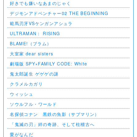
好きでも嫌いなあまのじゃく
デジモンアドベンチャー02 THE BEGINNING
範馬刃牙VSケンガンアシュラ
ULTRAMAN： RISING
BLAME!（ブラム）
大室家 dear sisters
劇場版 SPY×FAMILY CODE: White
⻤太郎誕生 ゲゲゲの謎
クラメルカガリ
ウィッシュ
ソウルフル・ワールド
名探偵コナン 黒鉄の魚影（サブマリン）
「鬼滅の刃」絆の奇跡、そして柱稽古へ
愛がなんだ