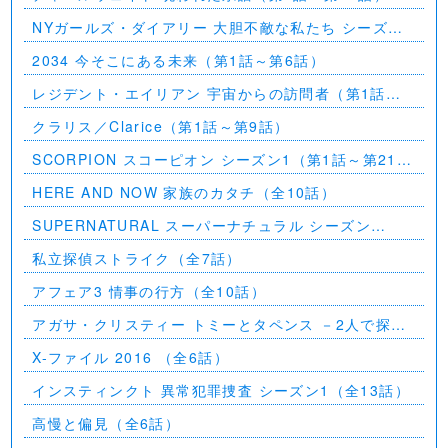
NYガールズ・ダイアリー 大胆不敵な私たち シーズン
5（第1話～第2話）
2034 今そこにある未来（第1話～第6話）
レジデント・エイリアン 宇宙からの訪問者（第1話～
第7話）
クラリス／Clarice（第1話～第9話）
SCORPION スコーピオン シーズン1（第1話～第21
話）
HERE AND NOW 家族のカタチ（全10話）
SUPERNATURAL スーパーナチュラル シーズン
11（全23話）
私立探偵ストライク（全7話）
アフェア3 情事の行方（全10話）
アガサ・クリスティー トミーとタペンス －2人で探偵
を－
X-ファイル 2016 （全6話）
インスティンクト 異常犯罪捜査 シーズン1（全13話）
高慢と偏見（全6話）