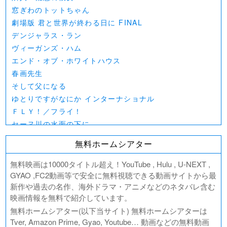
窓ぎわのトットちゃん
劇場版 君と世界が終わる日に FINAL
デンジャラス・ラン
ヴィーガンズ・ハム
エンド・オブ・ホワイトハウス
春画先生
そして父になる
ゆとりですがなにか インターナショナル
ＦＬＹ！／フライ！
セーヌ川の水面の下に
北極百貨店のコンシェルジュさん
無料ホームシアター
好きでも嫌いなあまのじゃく
デジモンアドベンチャー02 THE BEGINNING
無料映画は10000タイトル超え！YouTube , Hulu , U-NEXT ,
範馬刃牙VSケンガンアシュラ
GYAO ,FC2動画等で安全に無料視聴できる動画サイトから最
新作や過去の名作、海外ドラマ・アニメなどのネタバレ含む
一月の声に歓びを刻め
映画情報を無料で紹介しています。
PLAY! ～勝つとか負けるとかは、どーでもよくて～
無料ホームシアター(以下当サイト) 無料ホームシアターは
ULTRAMAN： RISING
Tver, Amazon Prime, Gyao, Youtube… 動画などの無料動画
BLAME!（ブラム）