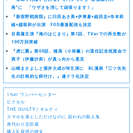
将”に 「ウザさを消して頑張ります！」
『新宿野戦病院』に臼田あさ美×伊東蒼×細貝圭×寺本莉
緒×趙珉和が出演 FOD最速配信も決定
目黒蓮主演『海のはじまり』第1話、TVerでの再生数が
100万回突破
『虎に翼』第69話、穂高（小林薫）の退任記念祝賀会で
寅子（伊藤沙莉）が真っ向から意見
山崎まさよしと酒井大成がW主演に BL漫画『三ツ矢先
生の計画的な餌付け。』連ドラ化決定
1%er ワンパーセンター
ピクセル
THE GUILTY／ギルティ
スマホを落としただけなのに 囚われの殺人鬼
身代わり忠臣蔵
隣人X 疑惑の彼女