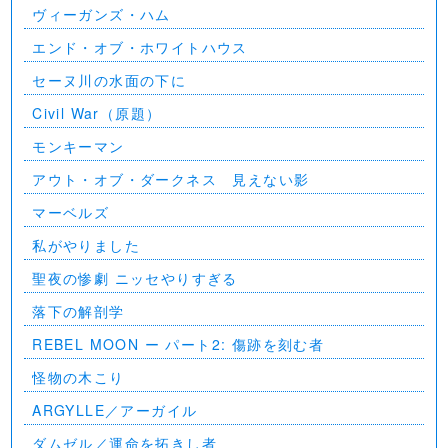
ヴィーガンズ・ハム
エンド・オブ・ホワイトハウス
セーヌ川の水面の下に
Civil War（原題）
モンキーマン
アウト・オブ・ダークネス 見えない影
マーベルズ
私がやりました
聖夜の惨劇 ニッセやりすぎる
落下の解剖学
REBEL MOON ー パート2: 傷跡を刻む者
怪物の木こり
ARGYLLE／アーガイル
ダムゼル／運命を拓きし者