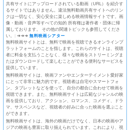
共有サイトにアップロードされている動画（URL）を紹介す
ゴールデンカムイ
るサイトではありません。違法無料動画共有サイトへのリン
FUKUYAMA MASAHARU LIVE FILM 言霊の幸わう夏
クは一切なく、安心安全に楽しめる映画情報サイトです。画
@NIPPON BUDOKAN 2023
像・動画・音声等すべての知的 所有権は著作者・団体に帰
春の画 SHUNGA
属しております。 その他の関連トピックも参照してくださ
熱のあとに
い。: ➜➜➜
無料映画シアター
Civil War（原題）
無料映画サイトとは、無料で映画を視聴できるオンラインプ
ラットフォームのことを指します。これらのサイトは、視聴
翔んで埼玉 ～琵琶湖より愛をこめて～
者に料金を支払うことなく、様々な映画をストリーミングま
たはダウンロードして楽しむことができる便利なサービスを
提供しています。
無料映画サイトは、映画ファンやエンターテイメント愛好家
にとって非常に魅力的です。視聴者は自宅やスマートフォ
ン、タブレットなどを使って、自分の都合に合わせて映画を
視聴できます。また、無料映画サイトは広範なジャンルの映
画を提供しており、アクション、ロマンス、コメディ、ドラ
マ、サスペンスなど、視聴者の好みに合った映画を選ぶこと
ができます。
無料映画サイトは、海外の映画だけでなく、日本の映画やア
ジアの映画も豊富に取り揃えられています。これにより、視