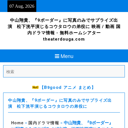
Skip
07 Aug, 2026
to
content
中山翔貴、『9ボーダー』に写真のみでサプライズ出
演 松下洸平演じるコウタロウの弟役に 映画 / 動画 国
内ドラマ情報 - 無料ホームシアター
theaterdouga.com
Menu
Search
for:
【B9good アニメ まとめ】
中山翔貴、『9ボーダー』に写真のみでサプライズ出
演 松下洸平演じるコウタロウの弟役に
»
»
中山翔貴、『9ボーダー』
Home
国内ドラマ情報