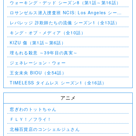
ウォーキング・デッド シーズン8（第1話～第16話）
ロサンゼルス潜入捜査班 NCIS: Los Angeles シーズ
ン5（第2話～第24話）
レバレッジ 詐欺師たちの流儀 シーズン1（全13話）
キング・オブ・メディア（全10話）
KIZU 傷（第1話～第6話）
埋もれる殺意 ～39年目の真実～
ジェネレーション・ウォー
王女未央 BIOU（全54話）
TIMELESS タイムレス シーズン1（全16話）
アニメ
窓ぎわのトットちゃん
ＦＬＹ！／フライ！
北極百貨店のコンシェルジュさん