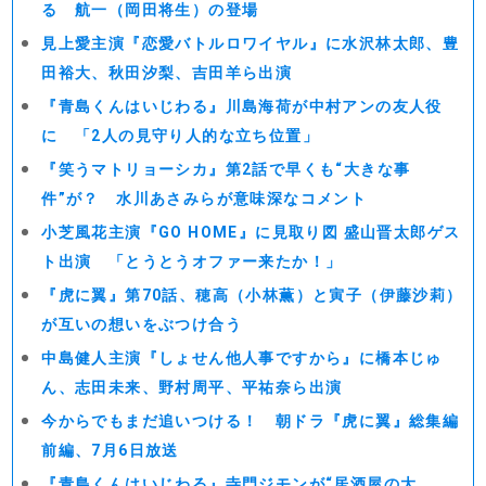
る 航一（岡田将生）の登場
見上愛主演『恋愛バトルロワイヤル』に水沢林太郎、豊
田裕大、秋田汐梨、吉田羊ら出演
『青島くんはいじわる』川島海荷が中村アンの友人役
に 「2人の見守り人的な立ち位置」
『笑うマトリョーシカ』第2話で早くも“大きな事
件”が？ 水川あさみらが意味深なコメント
小芝風花主演『GO HOME』に見取り図 盛山晋太郎ゲス
ト出演 「とうとうオファー来たか！」
『虎に翼』第70話、穂高（小林薫）と寅子（伊藤沙莉）
が互いの想いをぶつけ合う
中島健人主演『しょせん他人事ですから』に橋本じゅ
ん、志田未来、野村周平、平祐奈ら出演
今からでもまだ追いつける！ 朝ドラ『虎に翼』総集編
前編、7月6日放送
『青島くんはいじわる』寺門ジモンが“居酒屋の大