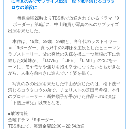
に写真のみでサプライズ出演 松下洸平演じるコウタ
ロウの弟役に
毎週金曜22時よりTBS系で放送されているドラマ『9
ボーダー』第8話に、中山翔貴が写真のみのサプライズ
出演を果たした。
本作は、19歳、29歳、39歳と、各年代のラストイヤー
＝「9ボーダー」真っ只中の3姉妹を主役としたヒューマン
ラブストーリー。父の突然の失踪を機に一つ屋根の下に集
結した3姉妹が、「LOVE」「LIFE」「LIMIT」の“3L”をテ
ーマに、モヤモヤや焦りを抱え幸せになりたいともがきな
がら、人生を前向きに進んでいく姿を描く。
写真のみの出演を果たした中山が演じたのは、松下洸平
演じるコウタロウの弟で、チェリストの芝田尚希役。本作
のプロデューサー・新井順子が手がけた作品への出演は
『下剋上球児』以来となる。
■放送情報
金曜ドラマ『9ボーダー』
TBS系にて、毎週金曜22:00～22:54放送