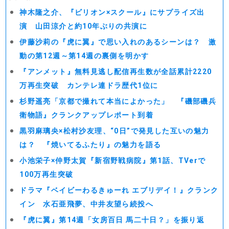
神木隆之介、『ビリオン×スクール』にサプライズ出
演 山田涼介と約10年ぶりの共演に
伊藤沙莉の『虎に翼』で思い入れのあるシーンは？ 激
動の第12週～第14週の裏側を明かす
『アンメット』無料見逃し配信再生数が全話累計2220
万再生突破 カンテレ連ドラ歴代1位に
杉野遥亮「京都で撮れて本当によかった」 『磯部磯兵
衛物語』クランクアップレポート到着
黒羽麻璃央×松村沙友理、“0日”で発見した互いの魅力
は？ 『焼いてるふたり』の魅力を語る
小池栄子×仲野太賀『新宿野戦病院』第1話、TVerで
100万再生突破
ドラマ『ベイビーわるきゅーれ エブリデイ！』クランク
イン 水石亜飛夢、中井友望ら続投へ
『虎に翼』第14週「女房百日 馬二十日？」を振り返