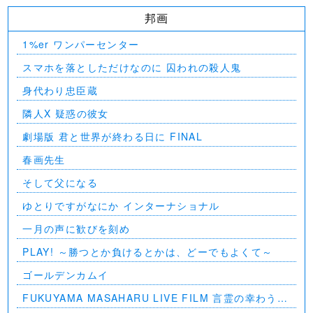
邦画
1%er ワンパーセンター
スマホを落としただけなのに 囚われの殺人鬼
身代わり忠臣蔵
隣人X 疑惑の彼女
劇場版 君と世界が終わる日に FINAL
春画先生
そして父になる
ゆとりですがなにか インターナショナル
一月の声に歓びを刻め
PLAY! ～勝つとか負けるとかは、どーでもよくて～
ゴールデンカムイ
FUKUYAMA MASAHARU LIVE FILM 言霊の幸わう夏
@NIPPON BUDOKAN 2023