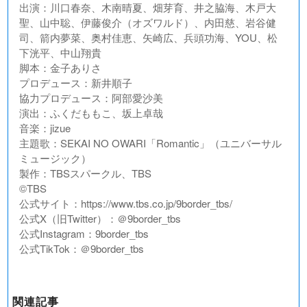
出演：川口春奈、木南晴夏、畑芽育、井之脇海、木戸大
聖、山中聡、伊藤俊介（オズワルド）、内田慈、岩谷健
司、箭内夢菜、奥村佳恵、矢崎広、兵頭功海、YOU、松
下洸平、中山翔貴
脚本：金子ありさ
プロデュース：新井順子
協力プロデュース：阿部愛沙美
演出：ふくだももこ、坂上卓哉
音楽：jizue
主題歌：SEKAI NO OWARI「Romantic」（ユニバーサル
ミュージック）
製作：TBSスパークル、TBS
©︎TBS
公式サイト：https://www.tbs.co.jp/9border_tbs/
公式X（旧Twitter）：＠9border_tbs
公式Instagram：9border_tbs
公式TikTok：＠9border_tbs
関連記事