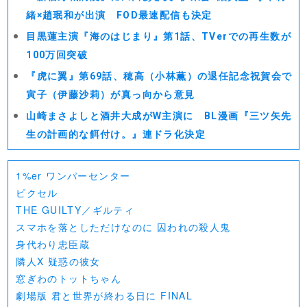
緒×趙珉和が出演 FOD最速配信も決定
目黒蓮主演『海のはじまり』第1話、TVerでの再生数が
100万回突破
『虎に翼』第69話、穂高（小林薫）の退任記念祝賀会で
寅子（伊藤沙莉）が真っ向から意見
山崎まさよしと酒井大成がW主演に BL漫画『三ツ矢先
生の計画的な餌付け。』連ドラ化決定
1%er ワンパーセンター
ピクセル
THE GUILTY／ギルティ
スマホを落としただけなのに 囚われの殺人鬼
身代わり忠臣蔵
隣人X 疑惑の彼女
窓ぎわのトットちゃん
劇場版 君と世界が終わる日に FINAL