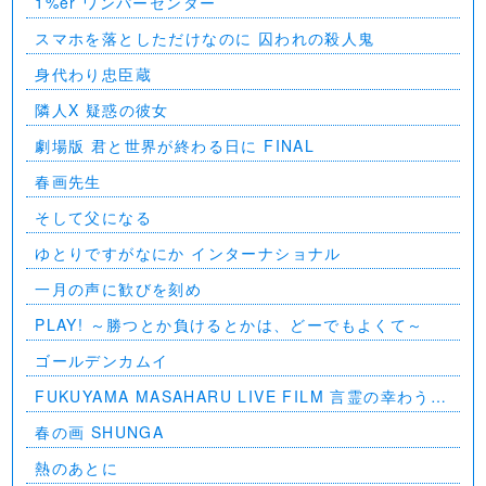
1%er ワンパーセンター
スマホを落としただけなのに 囚われの殺人鬼
身代わり忠臣蔵
隣人X 疑惑の彼女
劇場版 君と世界が終わる日に FINAL
春画先生
そして父になる
ゆとりですがなにか インターナショナル
一月の声に歓びを刻め
PLAY! ～勝つとか負けるとかは、どーでもよくて～
ゴールデンカムイ
FUKUYAMA MASAHARU LIVE FILM 言霊の幸わう夏
@NIPPON BUDOKAN 2023
春の画 SHUNGA
熱のあとに