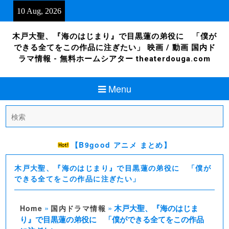
Skip
10 Aug, 2026
to
content
木戸大聖、『海のはじまり』で目黒蓮の弟役に 「僕が
できる全てをこの作品に注ぎたい」 映画 / 動画 国内ド
ラマ情報 - 無料ホームシアター theaterdouga.com
Menu
Search
for:
【B9good アニメ まとめ】
木戸大聖、『海のはじまり』で目黒蓮の弟役に 「僕が
できる全てをこの作品に注ぎたい」
»
»
木戸大聖、『海のはじま
Home
国内ドラマ情報
り』で目黒蓮の弟役に 「僕ができる全てをこの作品