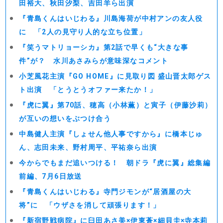
田裕大、秋田汐梨、吉田羊ら出演
『青島くんはいじわる』川島海荷が中村アンの友人役
に 「2人の見守り人的な立ち位置」
『笑うマトリョーシカ』第2話で早くも“大きな事
件”が？ 水川あさみらが意味深なコメント
小芝風花主演『GO HOME』に見取り図 盛山晋太郎ゲス
ト出演 「とうとうオファー来たか！」
『虎に翼』第70話、穂高（小林薫）と寅子（伊藤沙莉）
が互いの想いをぶつけ合う
中島健人主演『しょせん他人事ですから』に橋本じゅ
ん、志田未来、野村周平、平祐奈ら出演
今からでもまだ追いつける！ 朝ドラ『虎に翼』総集編
前編、7月6日放送
『青島くんはいじわる』寺門ジモンが“居酒屋の大
将”に 「ウザさを消して頑張ります！」
『新宿野戦病院』に臼田あさ美×伊東蒼×細貝圭×寺本莉