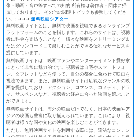
@NIPPON BUDOKAN 2023
像・動画・音声等すべての知的 所有権は著作者・団体に帰
春の画 SHUNGA
属しております。 その他の関連トピックも参照してくださ
熱のあとに
い。: ➜➜➜
無料映画シアター
Civil War（原題）
無料映画サイトとは、無料で映画を視聴できるオンラインプ
ラットフォームのことを指します。これらのサイトは、視聴
翔んで埼玉 ～琵琶湖より愛をこめて～
者に料金を支払うことなく、様々な映画をストリーミングま
たはダウンロードして楽しむことができる便利なサービスを
提供しています。
無料映画サイトは、映画ファンやエンターテイメント愛好家
にとって非常に魅力的です。視聴者は自宅やスマートフォ
ン、タブレットなどを使って、自分の都合に合わせて映画を
視聴できます。また、無料映画サイトは広範なジャンルの映
画を提供しており、アクション、ロマンス、コメディ、ドラ
マ、サスペンスなど、視聴者の好みに合った映画を選ぶこと
ができます。
無料映画サイトは、海外の映画だけでなく、日本の映画やア
ジアの映画も豊富に取り揃えられています。これにより、視
聴者は様々な国や文化の映画を楽しむことができます。
ただし、無料映画サイトを利用する際には、違法なコンテン
ツの使用には注意する必要があります。合法的なサイトを選