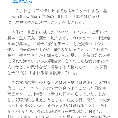
に注ぎたい」
7月1日よりフジテレビ系で放送がスタートする目黒
蓮（Snow Man）主演の月9ドラマ『海のはじまり』
に、木戸大聖が出演することが発表された。
本作は、目黒も出演した『silent』（フジテレビ系）の
脚本・生方美久、演出・風間太樹、プロデュース・村瀬健
が再び集結し、“親子の愛”をテーマにした完全オリジナル
作品。自分の子どもが7年間生きていることも、これまで
をどう生きてきたかも知らなかった夏と、突然自分の人生
に現れた海という2人の関係や、亡くなった彼女と娘との
間の母と子の関係など、登場する人物たちの中にある“親
と子”の間に生まれる感情を描いていく。
この物語の主人公となるのは月岡夏（目黒蓮）。大学時
代に、ふとしたきっかけで付き合うようになった同級生・
南雲水季（古川琴音）と幸せな日々を送っていた。しか
し、就職活動を迎えようとしていたある日、突然、彼女か
ら別れを切り出され、そのまま2人は別れることに。それ
から7年がたち、今は百瀬弥生（有村架純）と付き合い、
新しい人生を歩んでいる。そんな夏だったが、大学時代の