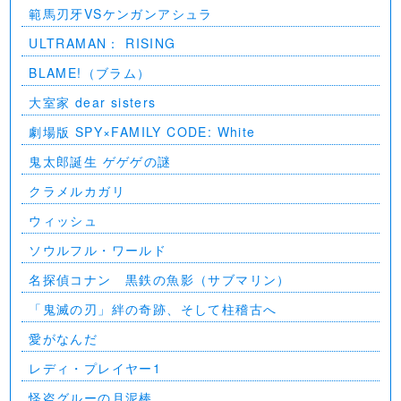
範馬刃牙VSケンガンアシュラ
ULTRAMAN： RISING
BLAME!（ブラム）
大室家 dear sisters
劇場版 SPY×FAMILY CODE: White
⻤太郎誕生 ゲゲゲの謎
クラメルカガリ
ウィッシュ
ソウルフル・ワールド
名探偵コナン 黒鉄の魚影（サブマリン）
「鬼滅の刃」絆の奇跡、そして柱稽古へ
愛がなんだ
レディ・プレイヤー1
怪盗グルーの月泥棒