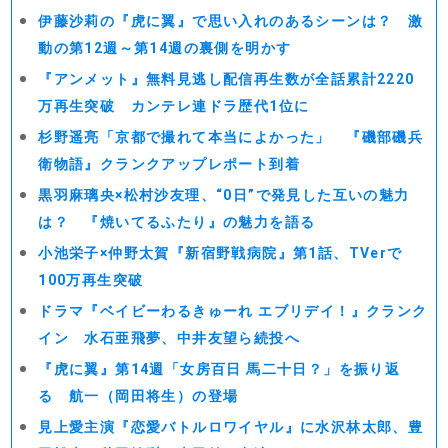
伊藤沙莉の『虎に翼』で思い入れのあるシーンは？ 激
動の第12週～第14週の裏側を明かす
『アンメット』無料見逃し配信再生数が全話累計2220
万再生突破 カンテレ連ドラ歴代1位に
杉野遥亮「京都で撮れて本当によかった」 『磯部磯兵
衛物語』クランクアップレポート到着
黒羽麻璃央×松村沙友理、“0日”で発見した互いの魅力
は？ 『焼いてるふたり』の魅力を語る
小池栄子×仲野太賀『新宿野戦病院』第1話、TVerで
100万再生突破
ドラマ『ベイビーわるきゅーれ エブリデイ！』クランク
イン 水石亜飛夢、中井友望ら続投へ
『虎に翼』第14週「女房百日 馬二十日？」を振り返
る 航一（岡田将生）の登場
見上愛主演『恋愛バトルロワイヤル』に水沢林太郎、豊