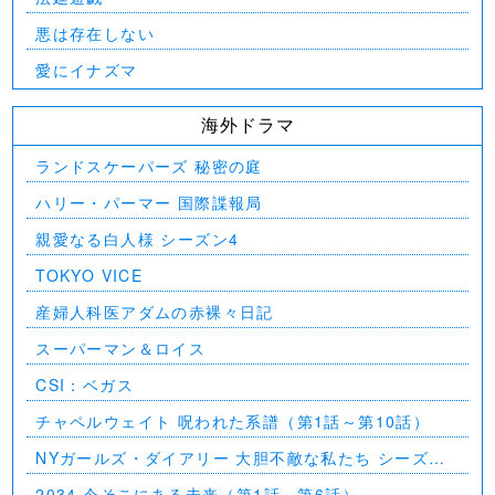
悪は存在しない
愛にイナズマ
海外ドラマ
ランドスケーパーズ 秘密の庭
ハリー・パーマー 国際諜報局
親愛なる白人様 シーズン4
TOKYO VICE
産婦人科医アダムの赤裸々日記
スーパーマン＆ロイス
CSI：ベガス
チャペルウェイト 呪われた系譜（第1話～第10話）
NYガールズ・ダイアリー 大胆不敵な私たち シーズン
5（第1話～第2話）
2034 今そこにある未来（第1話～第6話）