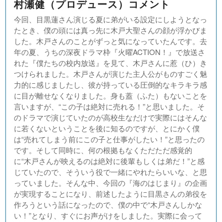
村瀬健（プロデュース）コメント
今回、目黒蓮さん演じる夏に弟がいる設定にしようとなっ
たとき、僕の頭には真っ先に木戸大聖さんの顔が浮かびま
した。木戸さんのことがずっと気になっていたんです。去
年の夏、うちの深夜ドラマ枠『火曜ACTION！』で放送さ
れた『僕たちの校内放送』を見て、木戸さんに惹（ひ）き
つけられました。木戸さんが演じた主人公がものすごく魅
力的に感じましたし、彼が持っている圧倒的なキラキラ感
に目が離せなくなりました。身も蓋（ふた）もないことを
言いますが、“この子は絶対に売れる！”と思いました。そ
のドラマで演じていたのが高校生なだけで実際にはそんな
に若くないということを後に知るのですが、とにかく僕
は“売れてしまう前にこの子と仕事がしたい！”と思ったの
です。そして同時に、何の根拠もなくただただ感覚的
に“木戸さんが映えるのは絶対に後輩もしくは弟だ！”と感
じていたので、そういう役で一緒にやれたらいいな、と思
っていました。そんな中、今回の『海のはじまり』の企画
が実現することになり、前述したように目黒さんの弟役を
作ろうという話になったので、僕の中で“木戸さんしかな
い！”となり、すぐにお声がけをしました。実際に会って