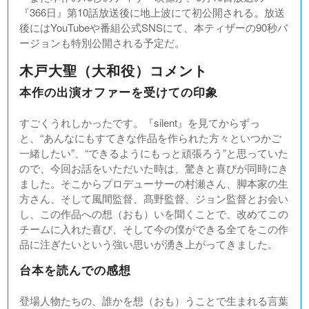
『366日』第10話放送後に地上波にて初公開される。放送
後にはYouTubeや番組公式SNSにて、本ティザーの90秒バ
ージョンも特別公開される予定だ。
木戸大聖（大和役）コメント
本作の出演オファーを受けての印象
すごくうれしかったです。『silent』を見てからずっ
と、“あんなにもすてきな作品を作られた方々といつかご
一緒したい”、“できるようにもっと頑張ろう”と思っていた
ので、今回お話をいただいた時は、驚きと喜びが同時にき
ました。そこからプロデューサーの村瀬さん、脚本家の生
方さん、そして風間監督、髙野監督、ジョン監督とお会い
し、この作品への想（おも）いを聞くことで、改めてこの
チームに入れた喜び、そして今の僕ができる全てをこの作
品に注ぎたいという強い思いが湧き上がってきました。
台本を読んでの感想
登場人物たちの、誰かを想（おも）うことで生まれる言葉