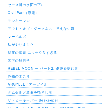
セーヌ川の水面の下に
Civil War（原題）
モンキーマン
アウト・オブ・ダークネス 見えない影
マーベルズ
私がやりました
聖夜の惨劇 ニッセやりすぎる
落下の解剖学
REBEL MOON ー パート2: 傷跡を刻む者
怪物の木こり
ARGYLLE／アーガイル
ダムゼル／運命を拓きし者
ザ・ビーキーパー Beekeeper