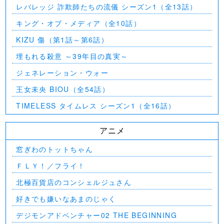
ン5（第2話～第24話）
レバレッジ 詐欺師たちの流儀 シーズン1（全13話）
キング・オブ・メディア（全10話）
KIZU 傷（第1話～第6話）
埋もれる殺意 ～39年目の真実～
ジェネレーション・ウォー
王女未央 BIOU（全54話）
TIMELESS タイムレス シーズン1（全16話）
アニメ
窓ぎわのトットちゃん
ＦＬＹ！／フライ！
北極百貨店のコンシェルジュさん
好きでも嫌いなあまのじゃく
デジモンアドベンチャー02 THE BEGINNING