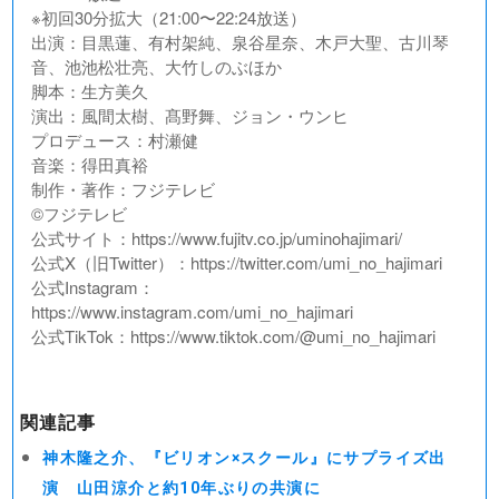
※初回30分拡大（21:00〜22:24放送）
出演：目黒蓮、有村架純、泉谷星奈、木戸大聖、古川琴
音、池池松壮亮、大竹しのぶほか
脚本：生方美久
演出：風間太樹、髙野舞、ジョン・ウンヒ
プロデュース：村瀬健
音楽：得田真裕
制作・著作：フジテレビ
©︎フジテレビ
公式サイト：https://www.fujitv.co.jp/uminohajimari/
公式X（旧Twitter）：https://twitter.com/umi_no_hajimari
公式Instagram：
https://www.instagram.com/umi_no_hajimari
公式TikTok：https://www.tiktok.com/@umi_no_hajimari
関連記事
神木隆之介、『ビリオン×スクール』にサプライズ出
演 山田涼介と約10年ぶりの共演に