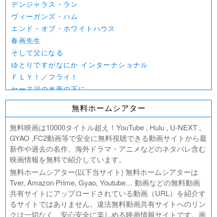
デンジャラス・ラン
ヴィーガンズ・ハム
エンド・オブ・ホワイトハウス
春画先生
そして父になる
ゆとりですがなにか インターナショナル
ＦＬＹ！／フライ！
セーヌ川の水面の下に
北極百貨店のコンシェルジュさん
無料ホームシアター
好きでも嫌いなあまのじゃく
デジモンアドベンチャー02 THE BEGINNING
無料映画は10000タイトル超え！YouTube , Hulu , U-NEXT ,
範馬刃牙VSケンガンアシュラ
GYAO ,FC2動画等で安全に無料視聴できる動画サイトから最
新作や過去の名作、海外ドラマ・アニメなどのネタバレ含む
一月の声に歓びを刻め
映画情報を無料で紹介しています。
PLAY! ～勝つとか負けるとかは、どーでもよくて～
無料ホームシアター(以下当サイト) 無料ホームシアターは
ULTRAMAN： RISING
Tver, Amazon Prime, Gyao, Youtube… 動画などの無料動画
BLAME!（ブラム）
共有サイトにアップロードされている動画（URL）を紹介す
ゴールデンカムイ
るサイトではありません。違法無料動画共有サイトへのリン
FUKUYAMA MASAHARU LIVE FILM 言霊の幸わう夏
クは一切なく、安心安全に楽しめる映画情報サイトです。画