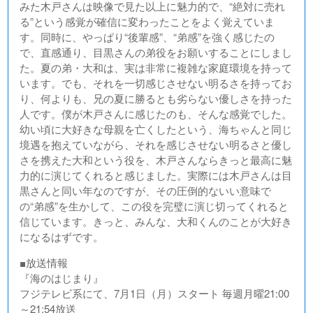
みた木戸さんは映像で見た以上に魅力的で、“絶対に売れ
る”という感覚が確信に変わったことをよく覚えていま
す。同時に、やっぱり“後輩感”、“弟感”を強く感じたの
で、直感通り、目黒さんの弟役をお願いすることにしまし
た。夏の弟・大和は、実は非常に複雑な家庭環境を持って
います。でも、それを一切感じさせない明るさを持ってお
り、何よりも、兄の夏に勝るとも劣らない優しさを持った
人です。僕が木戸さんに感じたのも、そんな感覚でした。
幼い頃に大好きな母親を亡くしたという、海ちゃんと同じ
境遇を抱えていながら、それを感じさせない明るさと優し
さを携えた大和という役を、木戸さんならきっと最高に魅
力的に演じてくれると感じました。実際には木戸さんは目
黒さんと同い年なのですが、その圧倒的ないい意味で
の“弟感”を生かして、この役を完璧に演じ切ってくれると
信じています。きっと、みんな、大和くんのことが大好き
になるはずです。
■放送情報
『海のはじまり』
フジテレビ系にて、7月1日（月）スタート 毎週月曜21:00
～21:54放送