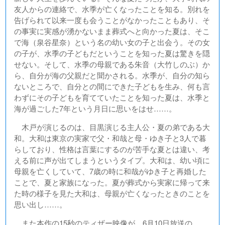
友人からの連絡で、水季が亡くなったことを知る。別れを
告げられて以来一度も会うことがなかったこともあり、そ
の事実に実感が湧かないまま葬式へと向かった夏は、そこ
で海（泉谷星奈）という名の幼い女の子と出会う。その女
の子が、水季の子どもだということを知った夏は驚きを隠
せない。そして、水季の母親である朱音（大竹しのぶ）か
ら、自分が海の父親だと聞かされる。水季が、自分の知ら
ないところで、自分との間にできた子どもを生み、何も言
わずにその子どもを育てていたことを知った夏は、水季と
海が過ごした7年という月日に思いをはせ……。
木戸が演じるのは、目黒演じる主人公・夏の弟である大
和。大和は東京の実家で父・和哉と母・ゆき子と3人で暮
らしており、性格は言葉にするのが苦手な夏とは違い、考
える前に声が出てしまうというタイプ。大和は、幼い頃に
母親を亡くしていて、7歳の時に和哉がゆき子と再婚した
ことで、夏と家族になった。夏が葬式から実家に帰って来
た時の様子を見た大和は、母親が亡くなったときのことを
思い出し……。
また本作の15秒のティザー映像が、6月10日放送の