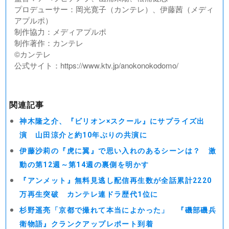
プロデューサー：岡光寛子（カンテレ）、伊藤茜（メディ
アプルポ）
制作協力：メディアプルポ
制作著作：カンテレ
©︎カンテレ
公式サイト：https://www.ktv.jp/anokonokodomo/
関連記事
神木隆之介、『ビリオン×スクール』にサプライズ出
演 山田涼介と約10年ぶりの共演に
伊藤沙莉の『虎に翼』で思い入れのあるシーンは？ 激
動の第12週～第14週の裏側を明かす
『アンメット』無料見逃し配信再生数が全話累計2220
万再生突破 カンテレ連ドラ歴代1位に
杉野遥亮「京都で撮れて本当によかった」 『磯部磯兵
衛物語』クランクアップレポート到着