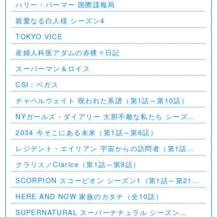
ハリー・パーマー 国際諜報局
親愛なる白人様 シーズン4
TOKYO VICE
産婦人科医アダムの赤裸々日記
スーパーマン＆ロイス
CSI：ベガス
チャペルウェイト 呪われた系譜（第1話～第10話）
NYガールズ・ダイアリー 大胆不敵な私たち シーズン
5（第1話～第2話）
2034 今そこにある未来（第1話～第6話）
レジデント・エイリアン 宇宙からの訪問者（第1話～
第7話）
クラリス／Clarice（第1話～第9話）
SCORPION スコーピオン シーズン1（第1話～第21
話）
HERE AND NOW 家族のカタチ（全10話）
SUPERNATURAL スーパーナチュラル シーズン