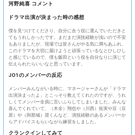
河野純喜 コメント
ドラマ出演が決まった時の感想
僕を見つけてくださり、自分に合う役に選んでいただきと
てもうれしかったです。まだまだ演技経験が浅いので不安
もありましたが、現場では皆さんがやる気に満ちあふれ、
このドラマを大切に届けようと頑張っているなとひしひし
と感じているので、僕も飯田という役を自分なりに演じて
伝えられたらいいなと思っています。
JO1のメンバーの反応
メンバーみんながいる時に、マネージャーさんが「ドラマ
出演決まったよ」とこっそり教えてくれたのですが、うれ
しくてメンバー全員に言いふらしてしまいました。みんな
喜んでくれていて、（木全）翔也や（川西）拓実や豆（豆
原）や（與那城）奨くんなど、演技経験のあるメンバーか
らアドバイスもらいながら練習をしました。
クランクインしてみて