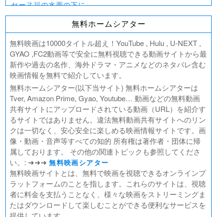
セーヌ川の水面の下に
北極百貨店のコンシェルジュさん
無料ホームシアター
好きでも嫌いなあまのじゃく
デジモンアドベンチャー02 THE BEGINNING
無料映画は10000タイトル超え！YouTube , Hulu , U-NEXT ,
範馬刃牙VSケンガンアシュラ
GYAO ,FC2動画等で安全に無料視聴できる動画サイトから最
新作や過去の名作、海外ドラマ・アニメなどのネタバレ含む
一月の声に歓びを刻め
映画情報を無料で紹介しています。
PLAY! ～勝つとか負けるとかは、どーでもよくて～
無料ホームシアター(以下当サイト) 無料ホームシアターは
ULTRAMAN： RISING
Tver, Amazon Prime, Gyao, Youtube… 動画などの無料動画
BLAME!（ブラム）
共有サイトにアップロードされている動画（URL）を紹介す
ゴールデンカムイ
るサイトではありません。違法無料動画共有サイトへのリン
FUKUYAMA MASAHARU LIVE FILM 言霊の幸わう夏
クは一切なく、安心安全に楽しめる映画情報サイトです。画
@NIPPON BUDOKAN 2023
像・動画・音声等すべての知的 所有権は著作者・団体に帰
春の画 SHUNGA
属しております。 その他の関連トピックも参照してくださ
熱のあとに
い。: ➜➜➜
無料映画シアター
Civil War（原題）
無料映画サイトとは、無料で映画を視聴できるオンラインプ
ラットフォームのことを指します。これらのサイトは、視聴
翔んで埼玉 ～琵琶湖より愛をこめて～
者に料金を支払うことなく、様々な映画をストリーミングま
たはダウンロードして楽しむことができる便利なサービスを
提供しています。