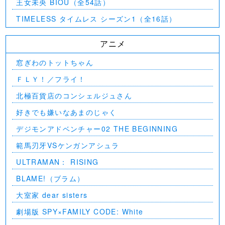
王女未央 BIOU（全54話）
TIMELESS タイムレス シーズン1（全16話）
アニメ
窓ぎわのトットちゃん
ＦＬＹ！／フライ！
北極百貨店のコンシェルジュさん
好きでも嫌いなあまのじゃく
デジモンアドベンチャー02 THE BEGINNING
範馬刃牙VSケンガンアシュラ
ULTRAMAN： RISING
BLAME!（ブラム）
大室家 dear sisters
劇場版 SPY×FAMILY CODE: White