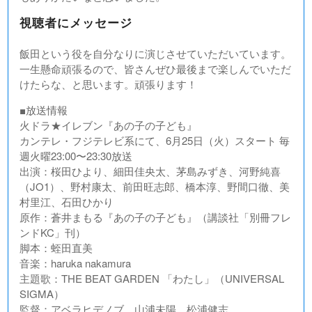
視聴者にメッセージ
飯田という役を自分なりに演じさせていただいています。
一生懸命頑張るので、皆さんぜひ最後まで楽しんでいただ
けたらな、と思います。頑張ります！
■放送情報
火ドラ★イレブン『あの子の子ども』
カンテレ・フジテレビ系にて、6月25日（火）スタート 毎
週火曜23:00〜23:30放送
出演：桜田ひより、細田佳央太、茅島みずき、河野純喜
（JO1）、野村康太、前田旺志郎、橋本淳、野間口徹、美
村里江、石田ひかり
原作：蒼井まもる『あの子の子ども』（講談社「別冊フレ
ンドKC」刊）
脚本：蛭田直美
音楽：haruka nakamura
主題歌：THE BEAT GARDEN 「わたし」（UNIVERSAL
SIGMA）
監督：アベラヒデノブ、山浦未陽、松浦健志