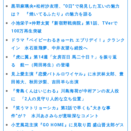
黒羽麻璃央×松村沙友理、“0日”で発見した互いの魅力
は？ 『焼いてるふたり』の魅力を語る
小池栄子×仲野太賀『新宿野戦病院』第1話、TVerで
100万再生突破
ドラマ『ベイビーわるきゅーれ エブリデイ！』クランク
イン 水石亜飛夢、中井友望ら続投へ
『虎に翼』第14週「女房百日 馬二十日？」を振り返
る 航一（岡田将生）の登場
見上愛主演『恋愛バトルロワイヤル』に水沢林太郎、豊
田裕大、秋田汐梨、吉田羊ら出演
『青島くんはいじわる』川島海荷が中村アンの友人役
に 「2人の見守り人的な立ち位置」
『笑うマトリョーシカ』第2話で早くも“大きな事
件”が？ 水川あさみらが意味深なコメント
小芝風花主演『GO HOME』に見取り図 盛山晋太郎ゲス