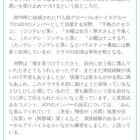
思いを受け止めつづけるという役どころだ。
2019年に結成された11人組グローバルボーイズグルー
プのJO1のメンバーとして活躍する河野。『千鳥のクセス
ゴ』（フジテレビ系）、『火曜は全力！華大さんと千鳥く
ん』（カンテレ・フジテレビ系）、『土曜はナニする?!』
（カンテレ・フジテレビ系）などバラエティー番組には数
多く出演しているが、ドラマの出演は本作が初となる。
河野は「僕を見つけてくださり、自分に合う役に選んで
いただきとてもうれしかったです。まだまだ演技経験が浅
いので不安もありましたが、現場では皆さんがやる気に満
ちあふれ、このドラマを大切に届けようと頑張っているな
とひしひしと感じているので、僕も飯田という役を自分な
りに演じて伝えられたらいいなと思っています」と意気込
みをコメント。JO1のメンバーの反応については、「みん
な喜んでくれていて、（木全）翔也や（川西）拓実や豆
（豆原）や（與那城）奨くんなど、演技経験のあるメンバ
ーからアドバイスもらいながら練習をしました」と語って
いる。