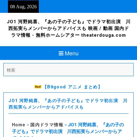
Skip
08 Aug, 2026
to
content
JO1 河野純喜、『あの子の子ども』でドラマ初出演 川
西拓実らメンバーからアドバイスも 映画 / 動画 国内ド
ラマ情報 - 無料ホームシアター theaterdouga.com
Menu
Search
for:
【B9good アニメ まとめ】
JO1 河野純喜、『あの子の子ども』でドラマ初出演 川
西拓実らメンバーからアドバイスも
»
»
JO1 河野純喜、『あの子の
Home
国内ドラマ情報
子ども』でドラマ初出演 川西拓実らメンバーからア