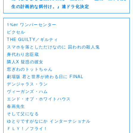
生の計画的な餌付け。』連ドラ化決定
1%er ワンパーセンター
ピクセル
THE GUILTY／ギルティ
スマホを落としただけなのに 囚われの殺人鬼
身代わり忠臣蔵
隣人X 疑惑の彼女
窓ぎわのトットちゃん
劇場版 君と世界が終わる日に FINAL
デンジャラス・ラン
ヴィーガンズ・ハム
エンド・オブ・ホワイトハウス
春画先生
そして父になる
ゆとりですがなにか インターナショナル
ＦＬＹ！／フライ！