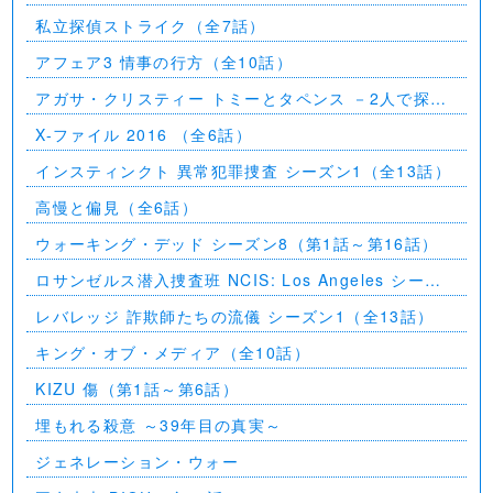
11（全23話）
私立探偵ストライク（全7話）
アフェア3 情事の行方（全10話）
アガサ・クリスティー トミーとタペンス －2人で探偵
を－
X-ファイル 2016 （全6話）
インスティンクト 異常犯罪捜査 シーズン1（全13話）
高慢と偏見（全6話）
ウォーキング・デッド シーズン8（第1話～第16話）
ロサンゼルス潜入捜査班 NCIS: Los Angeles シーズ
ン5（第2話～第24話）
レバレッジ 詐欺師たちの流儀 シーズン1（全13話）
キング・オブ・メディア（全10話）
KIZU 傷（第1話～第6話）
埋もれる殺意 ～39年目の真実～
ジェネレーション・ウォー