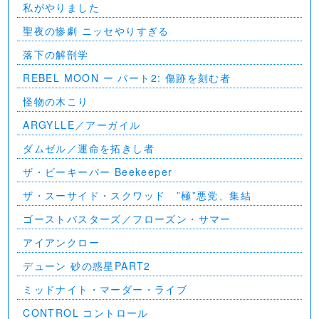
私がやりました
聖夜の惨劇 ニッセやりすぎる
落下の解剖学
REBEL MOON ー パート2: 傷跡を刻む者
怪物の木こり
ARGYLLE／アーガイル
ダムゼル／運命を拓きし者
ザ・ビーキーパー Beekeeper
ザ・スーサイド・スクワッド ”極”悪党、集結
ゴーストバスターズ／フローズン・サマー
アイアンクロー
デューン 砂の惑星PART2
ミッドナイト・マーダー・ライブ
CONTROL コントロール