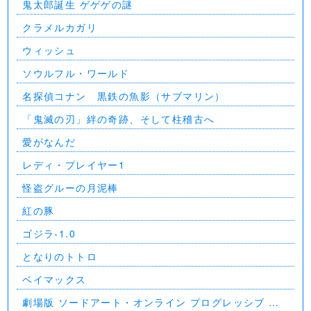
⻤太郎誕生 ゲゲゲの謎
クラメルカガリ
ウィッシュ
ソウルフル・ワールド
名探偵コナン 黒鉄の魚影（サブマリン）
「鬼滅の刃」絆の奇跡、そして柱稽古へ
愛がなんだ
レディ・プレイヤー1
怪盗グルーの月泥棒
紅の豚
ゴジラ-1.0
となりのトトロ
ベイマックス
劇場版 ソードアート・オンライン プログレッシブ 星