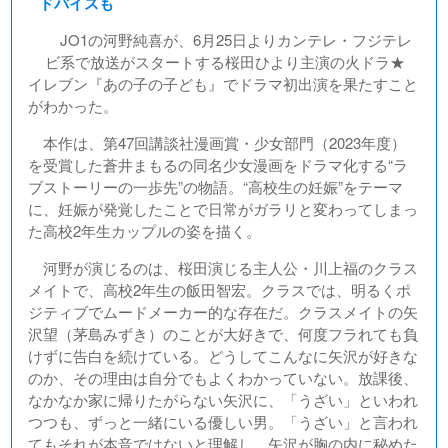
ドバイスも
JO1の河野純喜が、6月25日よりカンテレ・フジテレ
ビ系で放送がスタートする桜田ひより主演の火ドラ★
イレブン『あの子の子ども』でドラマ初出演を果たすこと
がわかった。
本作は、第47回講談社漫画賞・少女部門（2023年度）
を受賞した蒼井まもるの同名少女漫画をドラマ化する“ラ
ブストーリーの一歩先”の物語。“高校生の妊娠”をテーマ
に、妊娠が発覚したことで日常がガラリと変わってしまっ
た高校2年生カップルの姿を描く。
河野が演じるのは、桜田演じる主人公・川上福のクラス
メイトで、高校2年生の飯田智宏。クラスでは、明るくポ
ジティブでムードメーカー的な存在だ。クラスメイトの矢
沢望（茅島みずき）のことが大好きで、何度フラれても負
けずに告白を続けている。どうしてこんなに矢沢が好きな
のか、その理由は自分でもよくわかっていない。放課後、
なかなか家に帰りたがらない矢沢に、「うざい」といわれ
つつも、ずっと一緒にいる優しい男。「うざい」と言われ
てもそれが本音ではないと理解し、矢沢が胸の内に秘めた