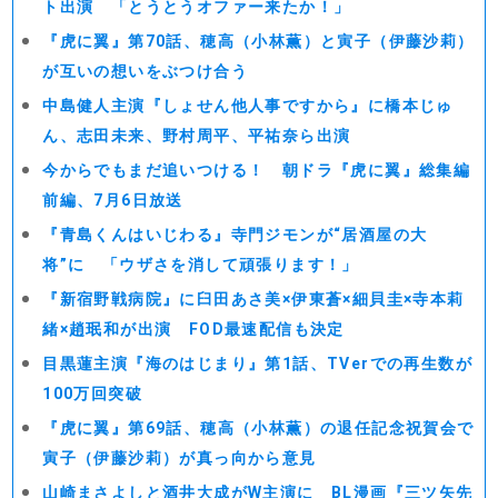
ト出演 「とうとうオファー来たか！」
『虎に翼』第70話、穂高（小林薫）と寅子（伊藤沙莉）
が互いの想いをぶつけ合う
中島健人主演『しょせん他人事ですから』に橋本じゅ
ん、志田未来、野村周平、平祐奈ら出演
今からでもまだ追いつける！ 朝ドラ『虎に翼』総集編
前編、7月6日放送
『青島くんはいじわる』寺門ジモンが“居酒屋の大
将”に 「ウザさを消して頑張ります！」
『新宿野戦病院』に臼田あさ美×伊東蒼×細貝圭×寺本莉
緒×趙珉和が出演 FOD最速配信も決定
目黒蓮主演『海のはじまり』第1話、TVerでの再生数が
100万回突破
『虎に翼』第69話、穂高（小林薫）の退任記念祝賀会で
寅子（伊藤沙莉）が真っ向から意見
山崎まさよしと酒井大成がW主演に BL漫画『三ツ矢先