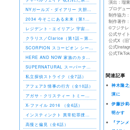
演出：瑠
（第1話～第10話）
プロデュ
NYガールズ・ダイアリー 大胆不
制作協力
敵な私たち シーズン5（第1話～
2034 今そこにある未来（第1話
制作著作
第2話）
～第6話）
©フジテレ
レジデント・エイリアン 宇宙か
公式サイト：http
らの訪問者（第1話～第7話）
クラリス／Clarice（第1話～第9
公式X（旧Twi
話）
公式Instagr
SCORPION スコーピオン シーズ
公式TikTok：
ン1（第1話～第21話）
HERE AND NOW 家族のカタチ
（全10話）
SUPERNATURAL スーパーナチ
ュラル シーズン11（全23話）
関連記事
私立探偵ストライク（全7話）
アフェア3 情事の行方（全10話）
神木隆之
演に
アガサ・クリスティー トミーと
タペンス －2人で探偵を－
伊藤沙莉
X-ファイル 2016 （全6話）
明かす
インスティンクト 異常犯罪捜査
シーズン1（全13話）
『アンメ
高慢と偏見（全6話）