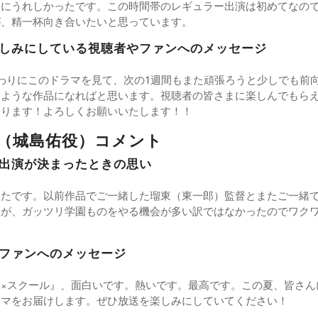
当にうれしかったです。この時間帯のレギュラー出演は初めてなの
が、精一杯向き合いたいと思っています。
しみにしている視聴者やファンへのメッセージ
わりにこのドラマを見て、次の1週間もまた頑張ろうと少しでも前
るような作品になればと思います。視聴者の皆さまに楽しんでもら
張ります！よろしくお願いいたします！！
（城島佑役）コメント
出演が決まったときの思い
ったです。以前作品でご一緒した瑠東（東一郎）監督とまたご一緒
すが、ガッツリ学園ものをやる機会が多い訳ではなかったのでワク
ファンへのメッセージ
ン×スクール』、面白いです。熱いです。最高です。この夏、皆さん
ラマをお届けします。ぜひ放送を楽しみにしていてください！