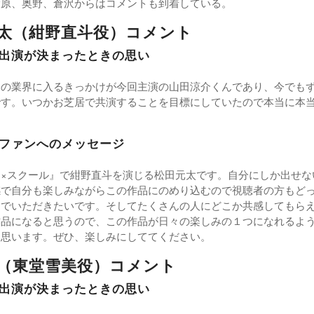
原、奥野、倉沢からはコメントも到着している。
太（紺野直斗役）コメント
出演が決まったときの思い
この業界に入るきっかけが今回主演の山田涼介くんであり、今でも
です。いつかお芝居で共演することを目標にしていたので本当に本
ファンへのメッセージ
ン×スクール』で紺野直斗を演じる松田元太です。自分にしか出せな
感で自分も楽しみながらこの作品にのめり込むので視聴者の方もど
んでいただきたいです。そしてたくさんの人にどこか共感してもら
作品になると思うので、この作品が日々の楽しみの１つになれるよ
と思います。ぜひ、楽しみにしててください。
（東堂雪美役）コメント
出演が決まったときの思い