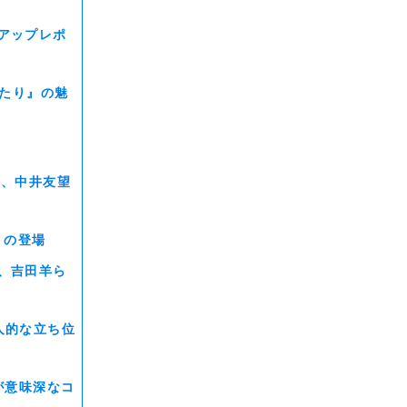
アップレポ
ふたり』の魅
夢、中井友望
）の登場
、吉田羊ら
人的な立ち位
が意味深なコ