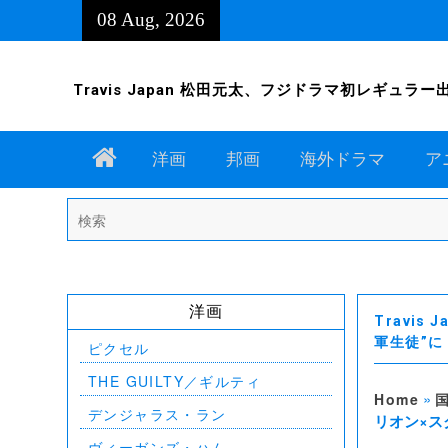
Skip
08 Aug, 2026
to
content
Travis Japan 松田元太、フジドラマ初レギュラー出
Home
洋画
邦画
海外ドラマ
ア
Search
for:
洋画
Travi
軍生徒”に
ピクセル
THE GUILTY／ギルティ
»
Home
デンジャラス・ラン
リオン×ス
ヴィーガンズ・ハム