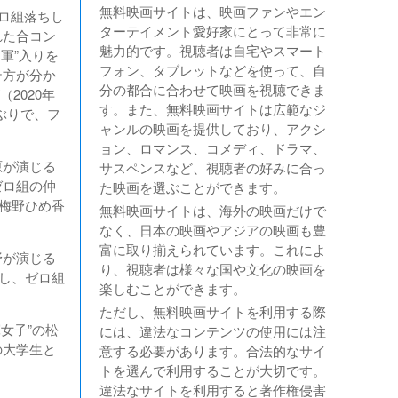
無料映画サイトは、映画ファンやエン
ゼロ組落ちし
ターテイメント愛好家にとって非常に
れた合コン
魅力的です。視聴者は自宅やスマート
軍”入りを
フォン、タブレットなどを使って、自
テ方が分か
分の都合に合わせて映画を視聴できま
2020年
す。また、無料映画サイトは広範なジ
月ぶりで、フ
ャンルの映画を提供しており、アクシ
ョン、ロマンス、コメディ、ドラマ、
原が演じる
サスペンスなど、視聴者の好みに合っ
ゼロ組の仲
た映画を選ぶことができます。
の梅野ひめ香
無料映画サイトは、海外の映画だけで
なく、日本の映画やアジアの映画も豊
富に取り揃えられています。これによ
野が演じる
り、視聴者は様々な国や文化の映画を
こし、ゼロ組
楽しむことができます。
ただし、無料映画サイトを利用する際
女子”の松
には、違法なコンテンツの使用には注
の大学生と
意する必要があります。合法的なサイ
。
トを選んで利用することが大切です。
違法なサイトを利用すると著作権侵害