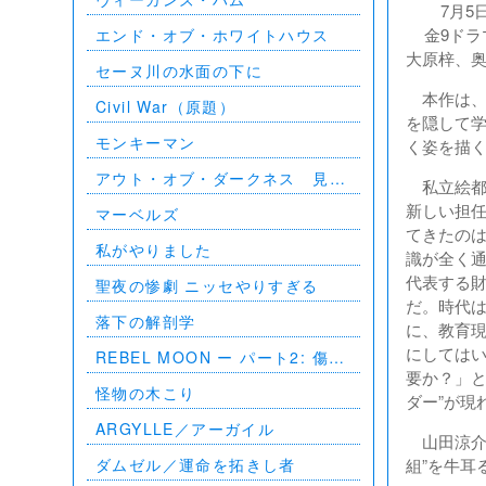
7月5日
金9ドラ
エンド・オブ・ホワイトハウス
大原梓、
セーヌ川の水面の下に
本作は、
Civil War（原題）
を隠して
モンキーマン
く姿を描
アウト・オブ・ダークネス 見え
私立絵都
ない影
新しい担任
マーベルズ
てきたの
私がやりました
識が全く通
代表する財
聖夜の惨劇 ニッセやりすぎる
だ。時代
落下の解剖学
に、教育
にしてはい
REBEL MOON ー パート2: 傷跡
要か？」
を刻む者
怪物の木こり
ダー”が現
ARGYLLE／アーガイル
山田涼介
ダムゼル／運命を拓きし者
組”を牛耳