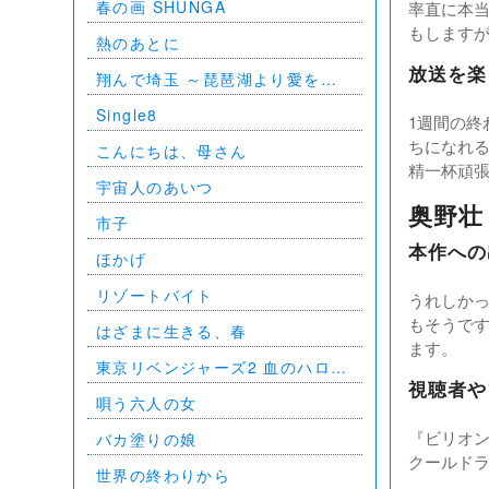
春の画 SHUNGA
率直に本
BUDOKAN 2023
もします
熱のあとに
放送を楽
翔んで埼玉 ～琵琶湖より愛をこ
めて～
Single8
1週間の終
ちになれ
こんにちは、母さん
精一杯頑
宇宙人のあいつ
奥野壮
市子
本作への
ほかげ
リゾートバイト
うれしか
もそうで
はざまに生きる、春
ます。
東京リベンジャーズ2 血のハロウ
ィン編 -決戦-
視聴者や
唄う六人の女
『ビリオ
バカ塗りの娘
クールド
世界の終わりから