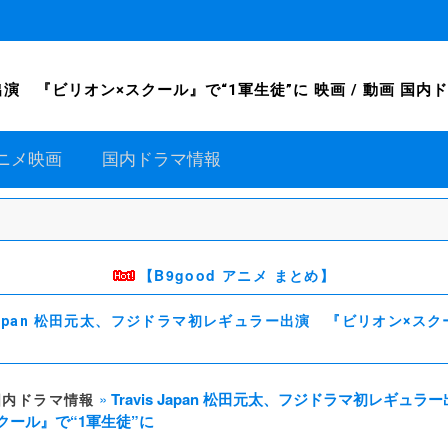
演 『ビリオン×スクール』で“1軍生徒”に 映画 / 動画 国内ドラマ
ニメ映画
国内ドラマ情報
【B9good アニメ まとめ】
s Japan 松田元太、フジドラマ初レギュラー出演 『ビリオン×スク
»
Travis Japan 松田元太、フジドラマ初レギュラ
国内ドラマ情報
クール』で“1軍生徒”に