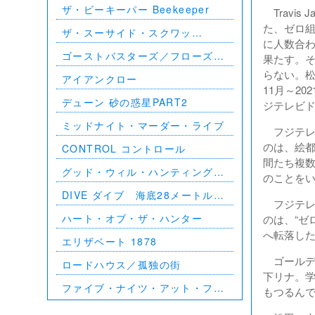
ザ・ビーキーパー Beekeeper
Travi
た、ゼロ
ザ・スーサイド・スクワッ
に人数合わ
ド ”極”悪党、集結
ゴーストバスターズ／フローズ
果たす。
ン・サマー
らない。松
アイアンクロー
11月～2
デューン 砂の惑星PART2
ジテレビ
ミッドナイト・マーダー・ライブ
フジテレ
のは、絵
CONTROL コントロール
間たち複数
グッド・ウィル・ハンティング／
のことを
旅立ち
DIVE ダイブ 海底28メートルの
フジテレ
絶望
ハート・オブ・ザ・ハンター
のは、“ゼ
へ転落し
エリザベート 1878
ゴールデン
ロードハウス／孤独の街
下リナ。
ファイブ・ナイツ・アット・フレ
もつるんで
ディーズ