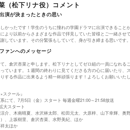
菜（松下リナ役）コメント
出演が決まったときの思い
れしかったです！学生のうちに憧れの学園ドラマに出演できること
なにより以前からさまざまな作品で拝見していた皆様とご一緒させ
感謝しています。その分緊張もしていて、身が引き締まる思いです
ファンへのメッセージ
して。倉沢杏菜と申します。松下リナとしてゼロ組の一員になれる
思っています。１週間の終わりに見てくださる方の心に届いたり、
たりする作品に出来るよう精一杯頑張ります！よろしくお願いいた
×スクール』
系にて、7月5日（金）スタート 毎週金曜21:00～21:58放送
分拡大スタート
田涼介、木南晴夏、水沢林太郎、松田元太、大原梓、山下幸輝、奥
急）、上坂樹里、倉沢杏菜、水野美紀、ほか
人祥太ほか