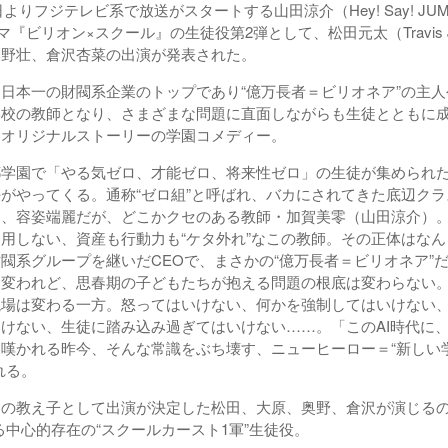
よりフジテレビ系で放送がスタートする山田涼介（Hey! Say! JU
マ『ビリオン×スクール』の生徒役第2弾として、松田元太（Travis J
奥野壮、倉沢杏菜の出演が発表された。
日本一の財閥系企業のトップであり“億万長者＝ビリオネア”の主人
学校の教師となり、さまざまな問題に直面しながらも生徒とともに
くオリジナルストーリーの学園コメディー。
学園で「やる気ゼロ、才能ゼロ、将来性ゼロ」の生徒が集められた
がやってくる。通称“ゼロ組”と呼ばれ、バカにされてきた底辺ク
は、容姿端麗だが、どこかクセのある教師・加賀美零（山田涼介）
用しない、資産も行動力も“ケタ外れ”なこの教師。その正体はな
閥系グループを継いだCEOで、まさかの“億万長者＝ビリオネア”
は変われど、思春期の子どもたちが抱える問題の根底は変わらない
現場は変わる一方。怒ってはいけない、何かを強制してはいけない
けない、生徒に踏み込み過ぎてはいけない……。「このAI時代に
と嘆かれる昨今、そんな常識をぶち壊す、ニューヒーロー＝“新しい
れる。
の教え子として出演が決定した松田、大原、奥野、倉沢が演じるの
る中心的存在の“スクールカースト1軍”生徒役。