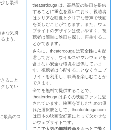
で少し緊張
theaterdouga は、高品質の映画を提供
することに重点を置いており、視聴者
はクリアな映像とクリアな音声で映画
を楽しむことができます。また、ウェ
ブサイトのデザインは使いやすく、視
向きな気持
聴者は簡単に映画を探し、再生するこ
えるよう、
とができます。
さらに、theaterdouga は安全性にも配
慮しており、ウイルスやマルウェアを
含まない安全な環境を提供していま
す。視聴者は心配することなくウェブ
サイトを利用し、映画を楽しむことが
できること
できます。
ワクしてい
全てを無料で提供することで、
theaterdouga は多くの映画ファンに愛
されています。映画を楽しむための優
れた選択肢として、theaterdouga.com
は日本の映画愛好家にとって欠かせな
に最高のス
いウェブサイトです。
ここで人気の無料映画をもっとご覧く