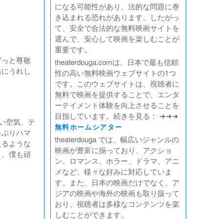
になる可能性があり、法的な問題に巻
き込まれる恐れがあります。したがっ
て、安全で合法的な無料映画サイトを
選んで、安心して映画を楽しむことが
重要です。
ずっと尊敬
theaterdouga.comは、日本で最も信頼
当にうれし
性の高い無料映画ウェブサイトの1つ
です。このウェブサイトは、視聴者に
無料で映画を提供することで、エンタ
ーテイメント体験を向上させることを
目指しています。続きを見る： ➜➜➜
い空気、テ
無料ホームシアター
っぷりハマ
theaterdouga では、幅広いジャンルの
えるような
映画が豊富に揃っており、アクショ
う、僕も頑
ン、ロマンス、ホラー、ドラマ、アニ
メなど、様々な好みに対応していま
す。また、日本の映画だけでなく、ア
ジアの映画や海外の映画も取り扱って
おり、視聴者は多様なコンテンツを楽
しむことができます。