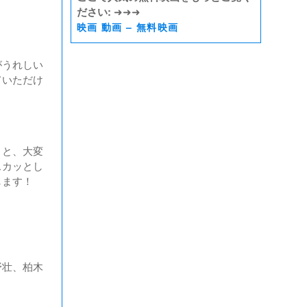
ださい:
➜➜➜
映画 動画 – 無料映画
がうれしい
ていただけ
。
こと、大変
スカッとし
します！
野壮、柏木