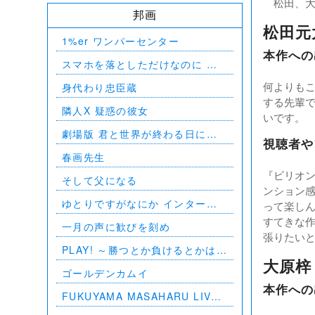
松田、大
邦画
松田元
1%er ワンパーセンター
本作への
スマホを落としただけなのに 囚
われの殺人鬼
何よりも
身代わり忠臣蔵
する先輩
隣人X 疑惑の彼女
いです。
劇場版 君と世界が終わる日に
視聴者や
FINAL
春画先生
『ビリオ
そして父になる
ンション
ゆとりですがなにか インターナ
って楽し
ショナル
すてきな
一月の声に歓びを刻め
張りたい
PLAY! ～勝つとか負けるとかは、
どーでもよくて～
大原梓
ゴールデンカムイ
本作への
FUKUYAMA MASAHARU LIVE
FILM 言霊の幸わう夏 @NIPPON