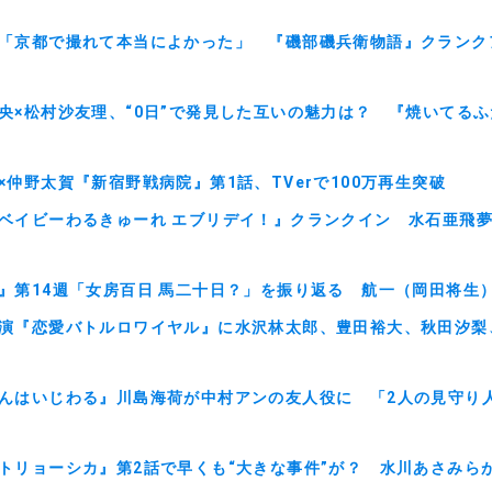
「京都で撮れて本当によかった」 『磯部磯兵衛物語』クランク
央×松村沙友理、“0日”で発見した互いの魅力は？ 『焼いてる
×仲野太賀『新宿野戦病院』第1話、TVerで100万再生突破
ベイビーわるきゅーれ エブリデイ！』クランクイン 水石亜飛
』第14週「女房百日 馬二十日？」を振り返る 航一（岡田将生
演『恋愛バトルロワイヤル』に水沢林太郎、豊田裕大、秋田汐梨
んはいじわる』川島海荷が中村アンの友人役に 「2人の見守り
トリョーシカ』第2話で早くも“大きな事件”が？ 水川あさみら