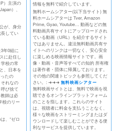
MP）主演の
情報を無料で紹介しています。
apan）、
無料ホームシアター(以下当サイト) 無
料ホームシアターは Tver, Amazon
Prime, Gyao, Youtube… 動画などの無
公が、身分
料動画共有サイトにアップロードされ
成長してい
ている動画（URL）を紹介するサイト
ではありません。違法無料動画共有サ
イトへのリンクは一切なく、安心安全
3年0組に
に楽しめる映画情報サイトです。画
ラスに赴任し
像・動画・音声等すべての知的 所有権
。学校の常
は著作者・団体に帰属しております。
んと、日本を
その他の関連トピックも参照してくだ
だったの
さい。: ➜➜➜
。それなの
無料映画シアター
無料映画サイトとは、無料で映画を視
、呼び捨て
聴できるオンラインプラットフォーム
、教師は必
のことを指します。これらのサイト
学校のリー
は、視聴者に料金を支払うことなく、
様々な映画をストリーミングまたはダ
は、“ゼロ
ウンロードして楽しむことができる便
利なサービスを提供しています。