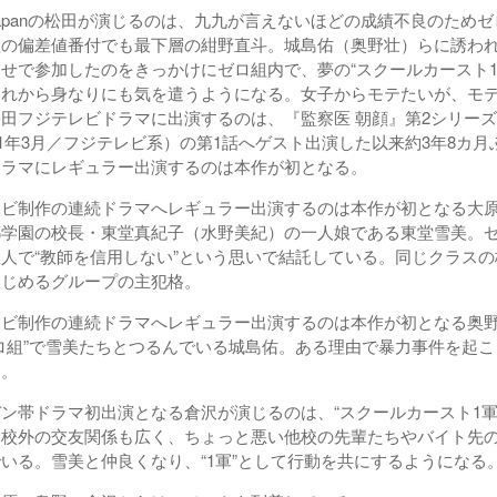
s Japanの松田が演じるのは、九九が言えないほどの成績不良のため
組の偏差値番付でも最下層の紺野直斗。城島佑（奥野壮）らに誘わ
せで参加したのをきっかけにゼロ組内で、夢の“スクールカースト1
それから身なりにも気を遣うようになる。女子からモテたいが、モ
田フジテレビドラマに出演するのは、『監察医 朝顔』第2シリーズ（
021年3月／フジテレビ系）の第1話へゲスト出演した以来約3年8カ
ドラマにレギュラー出演するのは本作が初となる。
ビ制作の連続ドラマへレギュラー出演するのは本作が初となる大
都学園の校長・東堂真紀子（水野美紀）の一人娘である東堂雪美。
人で“教師を信用しない”という思いで結託している。同じクラス
いじめるグループの主犯格。
ビ制作の連続ドラマへレギュラー出演するのは本作が初となる奥
ロ組”で雪美たちとつるんでいる城島佑。ある理由で暴力事件を起
た。
帯ドラマ初出演となる倉沢が演じるのは、“スクールカースト1軍
学校外の交友関係も広く、ちょっと悪い他校の先輩たちやバイト先
いる。雪美と仲良くなり、“1軍”として行動を共にするようになる