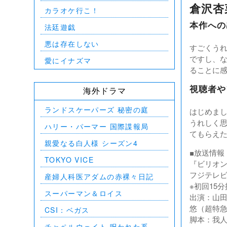
倉沢杏
カラオケ行こ！
本作への
法廷遊戯
悪は存在しない
すごくう
ですし、
愛にイナズマ
ることに
視聴者や
海外ドラマ
ランドスケーパーズ 秘密の庭
はじめま
うれしく
ハリー・パーマー 国際諜報局
てもらえ
親愛なる白人様 シーズン4
■放送情報
TOKYO VICE
『ビリオン
フジテレビ
産婦人科医アダムの赤裸々日記
※初回15
スーパーマン＆ロイス
出演：山
悠（超特
CSI：ベガス
脚本：我
チャペルウェイト 呪われた系譜