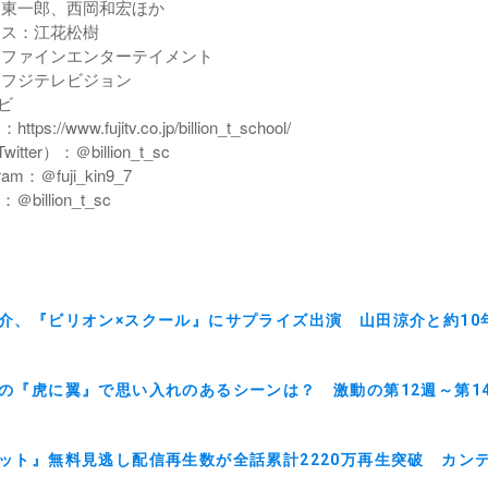
東東一郎、西岡和宏ほか
ース：江花松樹
：ファインエンターテイメント
：フジテレビジョン
ビ
s://www.fujitv.co.jp/billion_t_school/
tter）：＠billion_t_sc
am：＠fuji_kin9_7
＠billion_t_sc
介、『ビリオン×スクール』にサプライズ出演 山田涼介と約10
の『虎に翼』で思い入れのあるシーンは？ 激動の第12週～第1
ット』無料見逃し配信再生数が全話累計2220万再生突破 カン