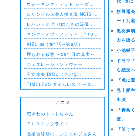
代1位に
ウォーキング・デッド シーズン
8（第1話～第16話）
杉野遥亮
ロサンゼルス潜入捜査班 NCIS:
Los Angeles シーズン5（第2話
ート到着
レバレッジ 詐欺師たちの流儀 シ
～第24話）
ーズン1（全13話）
黒羽麻璃
キング・オブ・メディア（全10
話）
力を語る
KIZU 傷（第1話～第6話）
小池栄子
埋もれる殺意 ～39年目の真実～
ドラマ『
ジェネレーション・ウォー
ら続投へ
王女未央 BIOU（全54話）
『虎に翼
TIMELESS タイムレス シーズン
1（全16話）
見上愛主
出演
アニメ
『青島く
窓ぎわのトットちゃん
置」
ＦＬＹ！／フライ！
『笑うマ
北極百貨店のコンシェルジュさん