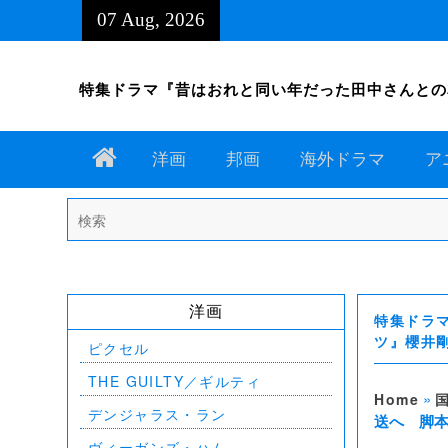
Skip
07 Aug, 2026
to
content
特集ドラマ『昔はおれと同い年だった田中さんとの友情』放
Home
洋画
邦画
海外ドラマ
ア
Search
for:
洋画
特集ドラ
ツ』櫻井
ピクセル
THE GUILTY／ギルティ
»
Home
デンジャラス・ラン
送へ 脚
ヴィーガンズ・ハム