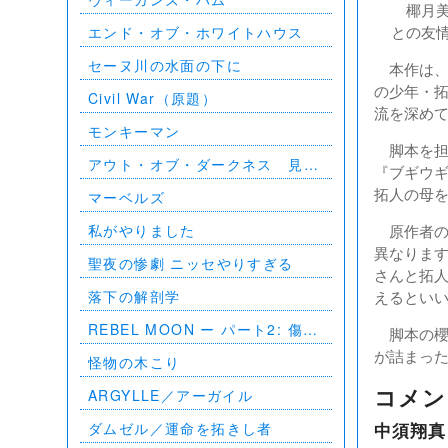
椰月美
との友
エンド・オブ・ホワイトハウス
セーヌ川の水面の下に
本作は、
の少年・拓
Civil War（原題）
流を深め
モンキーマン
脚本を担
アウト・オブ・ダークネス 見え
『ブギウ
ない影
拓人の母
マーベルズ
私がやりました
原作者の
異なりま
聖夜の惨劇 ニッセやりすぎる
さんと拓
落下の解剖学
えるとい
REBEL MOON ー パート2: 傷跡
脚本の櫻
を刻む者
が詰まっ
怪物の木こり
ARGYLLE／アーガイル
コメン
ダムゼル／運命を拓きし者
中須翔真