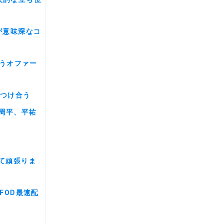
が意味深なコ
とうオファー
ぶつけ合う
周平、平祐
送
て頑張りま
FOD最速配