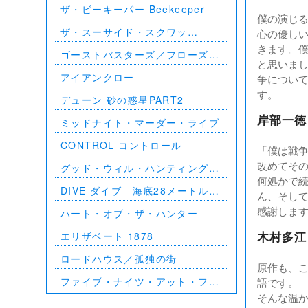
ザ・ビーキーパー Beekeeper
僕の演じ
ザ・スーサイド・スクワッ
心の優しい
ド ”極”悪党、集結
きます。
ゴーストバスターズ／フローズ
と思いま
ン・サマー
アイアンクロー
争につい
す。
デューン 砂の惑星PART2
岸部一徳
ミッドナイト・マーダー・ライブ
CONTROL コントロール
「僕は戦
改めてそ
グッド・ウィル・ハンティング／
何処かで
旅立ち
DIVE ダイブ 海底28メートルの
ん、そし
絶望
感謝しま
ハート・オブ・ザ・ハンター
エリザベート 1878
木村多江
ロードハウス／孤独の街
原作も、
ファイブ・ナイツ・アット・フレ
語です。
ディーズ
そんな温