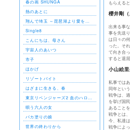
春の画 SHUNGA
もらえる
BUDOKAN 2023
熱のあとに
櫻井剛（
翔んで埼玉 ～琵琶湖より愛をこ
出来る事
めて～
Single8
事を先送
は日々の
こんにちは、母さん
った。そ
宇宙人のあいつ
て向き合
すると退
市子
ほかげ
小山絵里
リゾートバイト
私事では
はざまに生きる、春
同年とい
戦争は、
東京リベンジャーズ2 血のハロウ
を挙げ国
ィン編 -決戦-
唄う六人の女
あること
戦争とは
バカ塗りの娘
今、私達
世界の終わりから
戦争によ