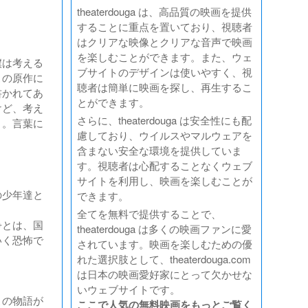
theaterdouga は、高品質の映画を提供
することに重点を置いており、視聴者
はクリアな映像とクリアな音声で映画
を楽しむことができます。また、ウェ
僕は考える
ブサイトのデザインは使いやすく、視
この原作に
聴者は簡単に映画を探し、再生するこ
書かれてあ
とができます。
けど、考え
さらに、theaterdouga は安全性にも配
と。言葉に
慮しており、ウイルスやマルウェアを
含まない安全な環境を提供していま
す。視聴者は心配することなくウェブ
サイトを利用し、映画を楽しむことが
の少年達と
できます。
。
全てを無料で提供することで、
争とは、国
theaterdouga は多くの映画ファンに愛
いく恐怖で
されています。映画を楽しむための優
れた選択肢として、theaterdouga.com
は日本の映画愛好家にとって欠かせな
いウェブサイトです。
この物語が
ここで人気の無料映画をもっとご覧く