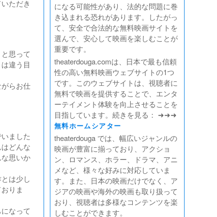
ていただき
になる可能性があり、法的な問題に巻
き込まれる恐れがあります。したがっ
て、安全で合法的な無料映画サイトを
選んで、安心して映画を楽しむことが
重要です。
」と思って
theaterdouga.comは、日本で最も信頼
とは違う目
性の高い無料映画ウェブサイトの1つ
です。このウェブサイトは、視聴者に
ながらお仕
無料で映画を提供することで、エンタ
ーテイメント体験を向上させることを
目指しています。続きを見る： ➜➜➜
無料ホームシアター
でいました
theaterdouga では、幅広いジャンルの
んはどんな
映画が豊富に揃っており、アクショ
んな思いか
ン、ロマンス、ホラー、ドラマ、アニ
メなど、様々な好みに対応していま
作とは少し
す。また、日本の映画だけでなく、ア
ておりま
ジアの映画や海外の映画も取り扱って
おり、視聴者は多様なコンテンツを楽
ちになって
しむことができます。