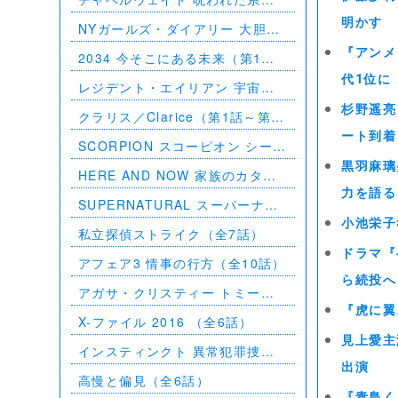
（第1話～第10話）
明かす
NYガールズ・ダイアリー 大胆不
敵な私たち シーズン5（第1話～
『アンメ
2034 今そこにある未来（第1話
第2話）
～第6話）
代1位に
レジデント・エイリアン 宇宙か
らの訪問者（第1話～第7話）
杉野遥亮
クラリス／Clarice（第1話～第9
話）
ート到着
SCORPION スコーピオン シーズ
ン1（第1話～第21話）
黒羽麻璃
HERE AND NOW 家族のカタチ
（全10話）
力を語る
SUPERNATURAL スーパーナチ
ュラル シーズン11（全23話）
小池栄子
私立探偵ストライク（全7話）
ドラマ『
アフェア3 情事の行方（全10話）
ら続投へ
アガサ・クリスティー トミーと
タペンス －2人で探偵を－
『虎に翼
X-ファイル 2016 （全6話）
見上愛主
インスティンクト 異常犯罪捜査
出演
シーズン1（全13話）
高慢と偏見（全6話）
『青島く