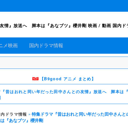
送へ 脚本は『あなブツ』櫻井剛 映画 / 動画 国内ドラマ情報 
ニメ映画
国内ドラマ情報
【B9good アニメ まとめ】
マ『昔はおれと同い年だった田中さんとの友情』放送へ 脚本は
剛
»
特集ドラマ『昔はおれと同い年だった田中さんと
国内ドラマ情報
本は『あなブツ』櫻井剛