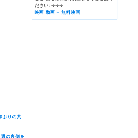
ださい:
➜➜➜
映画 動画 – 無料映画
年ぶりの共
4週の裏側を