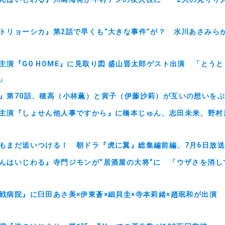
トリョーシカ』第2話で早くも“大きな事件”が？ 水川あさみら
主演『GO HOME』に見取り図 盛山晋太郎ゲスト出演 「とう
」
』第70話、穂高（小林薫）と寅子（伊藤沙莉）が互いの想いを
主演『しょせん他人事ですから』に橋本じゅん、志田未来、野村
もまだ追いつける！ 朝ドラ『虎に翼』総集編前編、7月6日放
んはいじわる』寺門ジモンが“居酒屋の大将”に 「ウザさを消し
戦病院』に臼田あさ美×伊東蒼×細貝圭×寺本莉緒×趙珉和が出演 