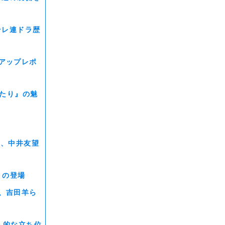
テレ連ドラ歴
アップレポ
ふたり』の魅
夢、中井友望
）の登場
、吉田羊ら
人的な立ち位