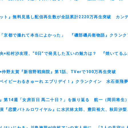
ット』無料見逃し配信再生数が全話累計2220万再生突破 カン
「京都で撮れて本当によかった」 『磯部磯兵衛物語』クランク
央×松村沙友理、“0日”で発見した互いの魅力は？ 『焼いてる
×仲野太賀『新宿野戦病院』第1話、TVerで100万再生突破
ベイビーわるきゅーれ エブリデイ！』クランクイン 水石亜飛
』第14週「女房百日 馬二十日？」を振り返る 航一（岡田将生
演『恋愛バトルロワイヤル』に水沢林太郎、豊田裕大、秋田汐梨
んはいじわる』川島海荷が中村アンの友人役に 「2人の見守り