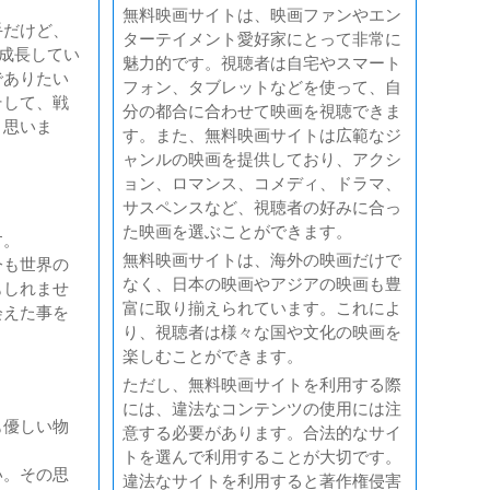
無料映画サイトは、映画ファンやエン
手だけど、
ターテイメント愛好家にとって非常に
つ成長してい
魅力的です。視聴者は自宅やスマート
でありたい
フォン、タブレットなどを使って、自
そして、戦
分の都合に合わせて映画を視聴できま
と思いま
す。また、無料映画サイトは広範なジ
ャンルの映画を提供しており、アクシ
ョン、ロマンス、コメディ、ドラマ、
サスペンスなど、視聴者の好みに合っ
た映画を選ぶことができます。
す。
無料映画サイトは、海外の映画だけで
今も世界の
なく、日本の映画やアジアの映画も豊
もしれませ
富に取り揃えられています。これによ
会えた事を
り、視聴者は様々な国や文化の映画を
楽しむことができます。
ただし、無料映画サイトを利用する際
には、違法なコンテンツの使用には注
も優しい物
意する必要があります。合法的なサイ
トを選んで利用することが大切です。
い。その思
違法なサイトを利用すると著作権侵害