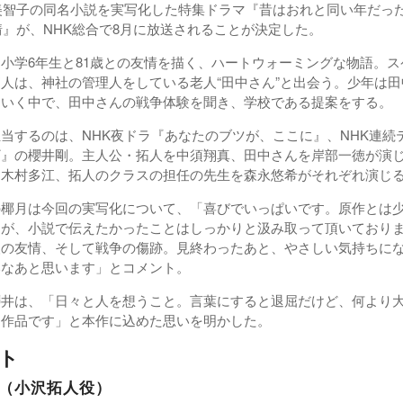
智子の同名小説を実写化した特集ドラマ『昔はおれと同い年だっ
情』が、NHK総合で8月に放送されることが決定した。
小学6年生と81歳との友情を描く、ハートウォーミングな物語。ス
人は、神社の管理人をしている老人“田中さん”と出会う。少年は
ていく中で、田中さんの戦争体験を聞き、学校である提案をする。
当するのは、NHK夜ドラ『あなたのブツが、ここに』、NHK連続
ギ』の櫻井剛。主人公・拓人を中須翔真、田中さんを岸部一徳が演
を木村多江、拓人のクラスの担任の先生を森永悠希がそれぞれ演じ
椰月は今回の実写化について、「喜びでいっぱいです。原作とは
すが、小説で伝えたかったことはしっかりと汲み取って頂いており
人の友情、そして戦争の傷跡。見終わったあと、やさしい気持ちに
いなあと思います」とコメント。
井は、「日々と人を想うこと。言葉にすると退屈だけど、何より
た作品です」と本作に込めた思いを明かした。
ト
（小沢拓人役）