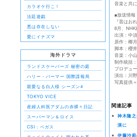
音楽と共
カラオケ行こ！
■放送情報
法廷遊戯
『昔はお
悪は存在しない
8月、NH
出演：中
愛にイナズマ
原作：椰
脚本：櫻
音楽：小
海外ドラマ
制作統括
ランドスケーパーズ 秘密の庭
プロデュ
演出：川
ハリー・パーマー 国際諜報局
写真提供＝
親愛なる白人様 シーズン4
TOKYO VICE
関連記事
産婦人科医アダムの赤裸々日記
スーパーマン＆ロイス
神木隆之
演に
CSI：ベガス
伊藤沙莉
チャペルウェイト 呪われた系譜