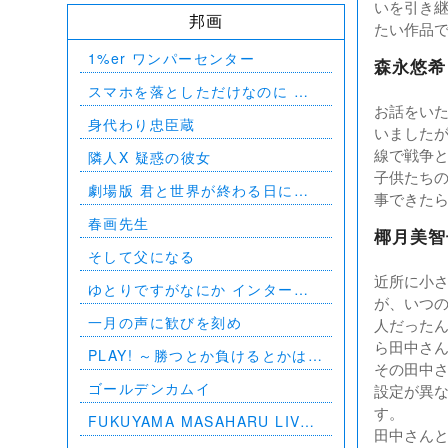
いを引き
邦画
たい作品
1%er ワンパーセンター
森永悠希
スマホを落としただけなのに 囚
お話をい
われの殺人鬼
身代わり忠臣蔵
いました
線で戦争
隣人X 疑惑の彼女
子供たち
劇場版 君と世界が終わる日に
事できた
FINAL
春画先生
椰月美智
そして父になる
近所に小
ゆとりですがなにか インターナ
が、いつ
ショナル
一月の声に歓びを刻め
人だった
ら田中さ
PLAY! ～勝つとか負けるとかは、
その田中
どーでもよくて～
ゴールデンカムイ
設定が異
す。
FUKUYAMA MASAHARU LIVE
田中さん
FILM 言霊の幸わう夏 @NIPPON