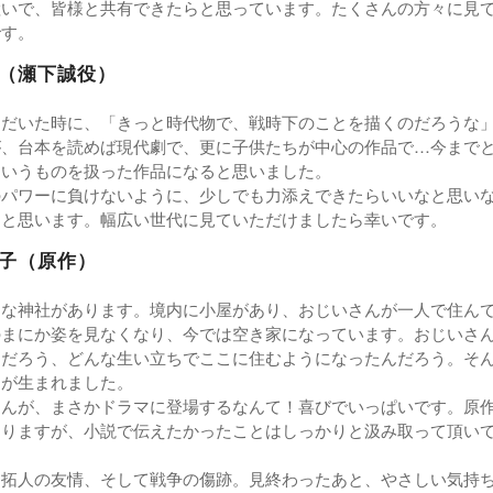
継いで、皆様と共有できたらと思っています。たくさんの方々に見
です。
（瀬下誠役）
ただいた時に、「きっと時代物で、戦時下のことを描くのだろうな
が、台本を読めば現代劇で、更に子供たちが中心の作品で…今まで
というものを扱った作品になると思いました。
のパワーに負けないように、少しでも力添えできたらいいなと思い
らと思います。幅広い世代に見ていただけましたら幸いです。
子（原作）
さな神社があります。境内に小屋があり、おじいさんが一人で住ん
のまにか姿を見なくなり、今では空き家になっています。おじいさ
んだろう、どんな生い立ちでここに住むようになったんだろう。そ
んが生まれました。
さんが、まさかドラマに登場するなんて！喜びでいっぱいです。原
なりますが、小説で伝えたかったことはしっかりと汲み取って頂い
と拓人の友情、そして戦争の傷跡。見終わったあと、やさしい気持