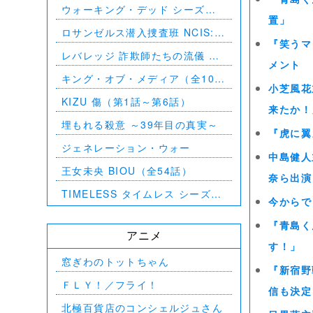
ウォーキング・デッド シーズン
置」
8（第1話～第16話）
ロサンゼルス潜入捜査班 NCIS:
『笑うマ
Los Angeles シーズン5（第2話
レバレッジ 詐欺師たちの流儀 シ
～第24話）
メント
ーズン1（全13話）
キング・オブ・メディア（全10
小芝風花
話）
KIZU 傷（第1話～第6話）
来たか！
埋もれる殺意 ～39年目の真実～
『虎に翼
ジェネレーション・ウォー
中島健人
王女未央 BIOU（全54話）
奈ら出演
TIMELESS タイムレス シーズン
今からで
1（全16話）
『青島く
アニメ
す！」
窓ぎわのトットちゃん
『新宿野
ＦＬＹ！／フライ！
信も決定
北極百貨店のコンシェルジュさん