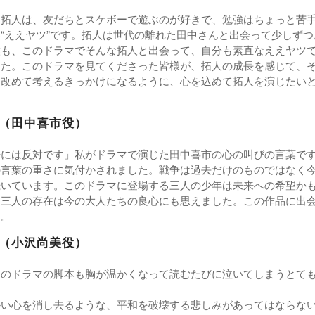
る拓人は、友だちとスケボーで遊ぶのが好きで、勉強はちょっと苦
“ええヤツ”です。拓人は世代の離れた田中さんと出会って少しず
僕も、このドラマでそんな拓人と出会って、自分も素直なええヤツ
した。このドラマを見てくださった皆様が、拓人の成長を感じて、
て改めて考えるきっかけになるように、心を込めて拓人を演じたい
（田中喜市役）
争には反対です」私がドラマで演じた田中喜市の心の叫びの言葉で
の言葉の重さに気付かされました。戦争は過去だけのものではなく
続いています。このドラマに登場する三人の少年は未来への希望か
て三人の存在は今の大人たちの良心にも思えました。この作品に出
す。
（小沢尚美役）
このドラマの脚本も胸が温かくなって読むたびに泣いてしまうとて
かい心を消し去るような、平和を破壊する悲しみがあってはならな