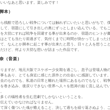
といいなあと思います。楽しみです！
脚本）
なら残酷で恐ろしい戦争については触れずにいたいと思いがちで、
りして、宿題にして引き出しの奥にずっとしまい込んでいる。でも
何を大切にすれば戦争を回避する事が出来るのか、宿題のヒントが
れはとても当たり前過ぎて、気付くまでに時間が掛かってしまった
って、なんとか脚本に起こす事が出来たと思う。日々と人を想うこ
屈だけど、何より大切な想いが詰まった作品です。
奈（音楽）
ありますが、地元大阪でスケボー少女期を過ごし、息子は登場人物
う事もあり、とても身近に感じた原作との出会いに感謝しています
過去のものでも、私達の日常と離れた場所にあるものでもなく、戦
民を巻き込み、後戻りできない世界へ人々を怒涛の如く流し込んで
を。
、多くの犠牲者を生む悲劇でしかないということを。
は伝えていかなければなりません。
って深く傷ついた魂が癒えること、決して過ちを繰り返さぬよう、