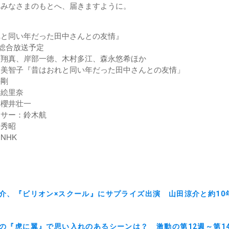
にみなさまのもとへ、届きますように。
れと同い年だった田中さんとの友情』
K総合放送予定
須翔真、岸部一徳、木村多江、森永悠希ほか
月美智子『昔はおれと同い年だった田中さんとの友情」
井剛
山絵里奈
：櫻井壮一
ーサー：鈴木航
野秀昭
NHK
介、『ビリオン×スクール』にサプライズ出演 山田涼介と約10
の『虎に翼』で思い入れのあるシーンは？ 激動の第12週～第1