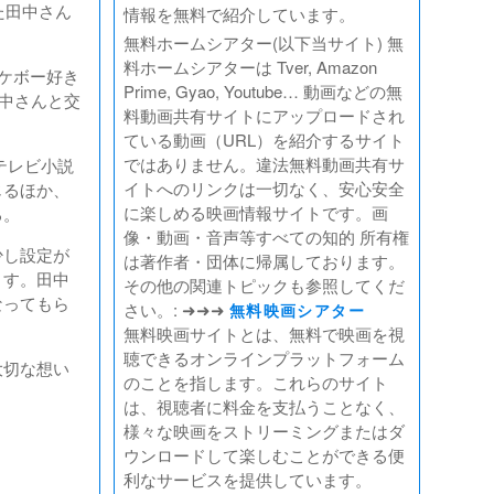
た田中さん
情報を無料で紹介しています。
無料ホームシアター(以下当サイト) 無
料ホームシアターは Tver, Amazon
ケボー好き
Prime, Gyao, Youtube… 動画などの無
田中さんと交
料動画共有サイトにアップロードされ
ている動画（URL）を紹介するサイト
ではありません。違法無料動画共有サ
テレビ小説
イトへのリンクは一切なく、安心安全
じるほか、
に楽しめる映画情報サイトです。画
る。
像・動画・音声等すべての知的 所有権
少し設定が
は著作者・団体に帰属しております。
ます。田中
その他の関連トピックも参照してくだ
なってもら
さい。: ➜➜➜
無料映画シアター
無料映画サイトとは、無料で映画を視
聴できるオンラインプラットフォーム
大切な想い
のことを指します。これらのサイト
は、視聴者に料金を支払うことなく、
様々な映画をストリーミングまたはダ
ウンロードして楽しむことができる便
利なサービスを提供しています。