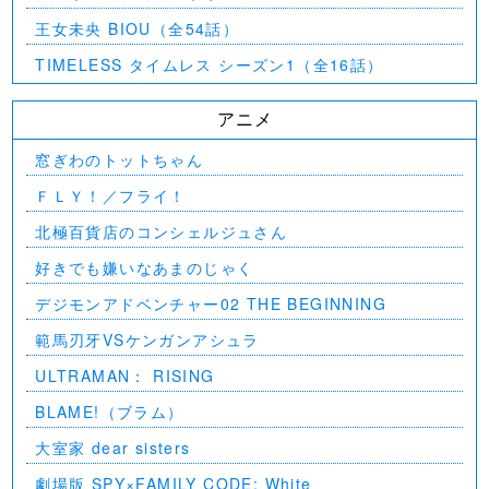
王女未央 BIOU（全54話）
TIMELESS タイムレス シーズン1（全16話）
アニメ
窓ぎわのトットちゃん
ＦＬＹ！／フライ！
北極百貨店のコンシェルジュさん
好きでも嫌いなあまのじゃく
デジモンアドベンチャー02 THE BEGINNING
範馬刃牙VSケンガンアシュラ
ULTRAMAN： RISING
BLAME!（ブラム）
大室家 dear sisters
劇場版 SPY×FAMILY CODE: White