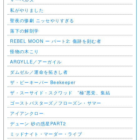
私がやりました
聖夜の惨劇 ニッセやりすぎる
落下の解剖学
REBEL MOON ー パート2: 傷跡を刻む者
怪物の木こり
ARGYLLE／アーガイル
ダムゼル／運命を拓きし者
ザ・ビーキーパー Beekeeper
ザ・スーサイド・スクワッド ”極”悪党、集結
ゴーストバスターズ／フローズン・サマー
アイアンクロー
デューン 砂の惑星PART2
ミッドナイト・マーダー・ライブ