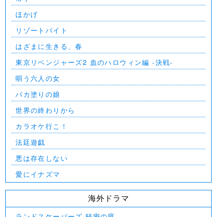
ほかげ
リゾートバイト
はざまに生きる、春
東京リベンジャーズ2 血のハロウィン編 -決戦-
唄う六人の女
バカ塗りの娘
世界の終わりから
カラオケ行こ！
法廷遊戯
悪は存在しない
愛にイナズマ
海外ドラマ
ランドスケーパーズ 秘密の庭