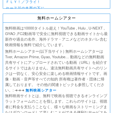
ＦＬＹ！／フライ！
セーヌ川の水面の下に
北極百貨店のコンシェルジュさん
無料ホームシアター
好きでも嫌いなあまのじゃく
デジモンアドベンチャー02 THE BEGINNING
無料映画は10000タイトル超え！YouTube , Hulu , U-NEXT ,
範馬刃牙VSケンガンアシュラ
GYAO ,FC2動画等で安全に無料視聴できる動画サイトから最
新作や過去の名作、海外ドラマ・アニメなどのネタバレ含む
一月の声に歓びを刻め
映画情報を無料で紹介しています。
PLAY! ～勝つとか負けるとかは、どーでもよくて～
無料ホームシアター(以下当サイト) 無料ホームシアターは
ULTRAMAN： RISING
Tver, Amazon Prime, Gyao, Youtube… 動画などの無料動画
BLAME!（ブラム）
共有サイトにアップロードされている動画（URL）を紹介す
ゴールデンカムイ
るサイトではありません。違法無料動画共有サイトへのリン
FUKUYAMA MASAHARU LIVE FILM 言霊の幸わう夏
クは一切なく、安心安全に楽しめる映画情報サイトです。画
@NIPPON BUDOKAN 2023
像・動画・音声等すべての知的 所有権は著作者・団体に帰
春の画 SHUNGA
属しております。 その他の関連トピックも参照してくださ
熱のあとに
い。: ➜➜➜
無料映画シアター
Civil War（原題）
無料映画サイトとは、無料で映画を視聴できるオンラインプ
ラットフォームのことを指します。これらのサイトは、視聴
翔んで埼玉 ～琵琶湖より愛をこめて～
者に料金を支払うことなく、様々な映画をストリーミングま
たはダウンロードして楽しむことができる便利なサービスを