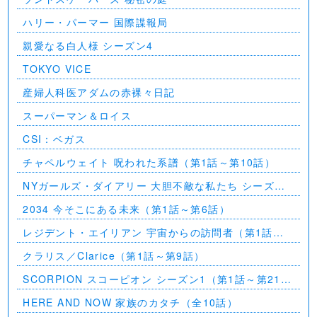
ハリー・パーマー 国際諜報局
親愛なる白人様 シーズン4
TOKYO VICE
産婦人科医アダムの赤裸々日記
スーパーマン＆ロイス
CSI：ベガス
チャペルウェイト 呪われた系譜（第1話～第10話）
NYガールズ・ダイアリー 大胆不敵な私たち シーズン
5（第1話～第2話）
2034 今そこにある未来（第1話～第6話）
レジデント・エイリアン 宇宙からの訪問者（第1話～
第7話）
クラリス／Clarice（第1話～第9話）
SCORPION スコーピオン シーズン1（第1話～第21
話）
HERE AND NOW 家族のカタチ（全10話）