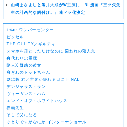
山崎まさよしと酒井大成がW主演に BL漫画『三ツ矢先
生の計画的な餌付け。』連ドラ化決定
1%er ワンパーセンター
ピクセル
THE GUILTY／ギルティ
スマホを落としただけなのに 囚われの殺人鬼
身代わり忠臣蔵
隣人X 疑惑の彼女
窓ぎわのトットちゃん
劇場版 君と世界が終わる日に FINAL
デンジャラス・ラン
ヴィーガンズ・ハム
エンド・オブ・ホワイトハウス
春画先生
そして父になる
ゆとりですがなにか インターナショナル