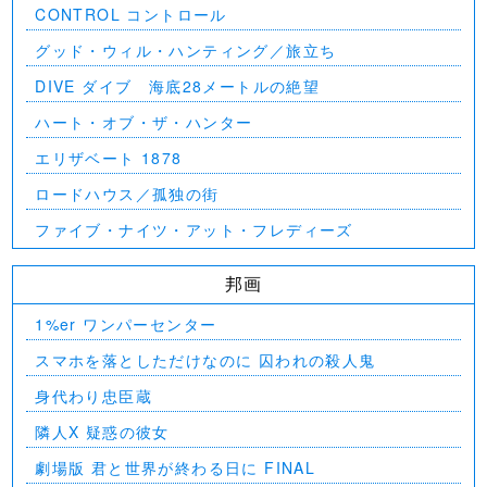
CONTROL コントロール
グッド・ウィル・ハンティング／旅立ち
DIVE ダイブ 海底28メートルの絶望
ハート・オブ・ザ・ハンター
エリザベート 1878
ロードハウス／孤独の街
ファイブ・ナイツ・アット・フレディーズ
邦画
1%er ワンパーセンター
スマホを落としただけなのに 囚われの殺人鬼
身代わり忠臣蔵
隣人X 疑惑の彼女
劇場版 君と世界が終わる日に FINAL