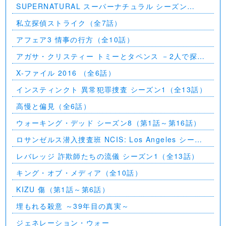
SUPERNATURAL スーパーナチュラル シーズン
11（全23話）
私立探偵ストライク（全7話）
アフェア3 情事の行方（全10話）
アガサ・クリスティー トミーとタペンス －2人で探偵
を－
X-ファイル 2016 （全6話）
インスティンクト 異常犯罪捜査 シーズン1（全13話）
高慢と偏見（全6話）
ウォーキング・デッド シーズン8（第1話～第16話）
ロサンゼルス潜入捜査班 NCIS: Los Angeles シーズ
ン5（第2話～第24話）
レバレッジ 詐欺師たちの流儀 シーズン1（全13話）
キング・オブ・メディア（全10話）
KIZU 傷（第1話～第6話）
埋もれる殺意 ～39年目の真実～
ジェネレーション・ウォー