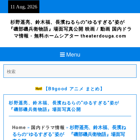
Skip
11 Aug, 2026
to
content
杉野遥亮、鈴木福、長濱ねるらの“ゆるすぎる”姿が
『磯部磯兵衛物語』場面写真公開 映画 / 動画 国内ドラ
マ情報 - 無料ホームシアター theaterdouga.com
Menu
Search
for:
【B9good アニメ まとめ】
杉野遥亮、鈴木福、長濱ねるらの“ゆるすぎる”姿が
『磯部磯兵衛物語』場面写真公開
»
»
杉野遥亮、鈴木福、長濱ね
Home
国内ドラマ情報
るらの“ゆるすぎる”姿が 『磯部磯兵衛物語』場面写