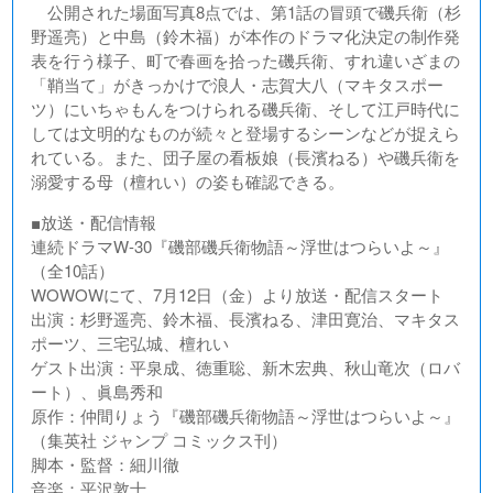
公開された場面写真8点では、第1話の冒頭で磯兵衛（杉
野遥亮）と中島（鈴木福）が本作のドラマ化決定の制作発
表を行う様子、町で春画を拾った磯兵衛、すれ違いざまの
「鞘当て」がきっかけで浪人・志賀大八（マキタスポー
ツ）にいちゃもんをつけられる磯兵衛、そして江戸時代に
しては文明的なものが続々と登場するシーンなどが捉えら
れている。また、団子屋の看板娘（長濱ねる）や磯兵衛を
溺愛する母（檀れい）の姿も確認できる。
■放送・配信情報
連続ドラマW-30『磯部磯兵衛物語～浮世はつらいよ～』
（全10話）
WOWOWにて、7月12日（金）より放送・配信スタート
出演：杉野遥亮、鈴木福、長濱ねる、津田寛治、マキタス
ポーツ、三宅弘城、檀れい
ゲスト出演：平泉成、徳重聡、新木宏典、秋山竜次（ロバ
ート）、眞島秀和
原作：仲間りょう『磯部磯兵衛物語～浮世はつらいよ～』
（集英社 ジャンプ コミックス刊）
脚本・監督：細川徹
音楽：平沢敦士