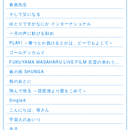
春画先生
そして父になる
ゆとりですがなにか インターナショナル
一月の声に歓びを刻め
PLAY! ～勝つとか負けるとかは、どーでもよくて～
ゴールデンカムイ
FUKUYAMA MASAHARU LIVE FILM 言霊の幸わう夏
@NIPPON BUDOKAN 2023
春の画 SHUNGA
熱のあとに
翔んで埼玉 ～琵琶湖より愛をこめて～
Single8
こんにちは、母さん
宇宙人のあいつ
市子