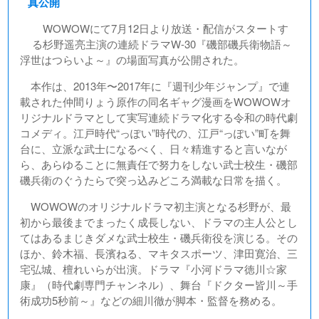
真公開
WOWOWにて7月12日より放送・配信がスタートす
る杉野遥亮主演の連続ドラマW-30『磯部磯兵衛物語～
浮世はつらいよ～』の場面写真が公開された。
本作は、2013年〜2017年に『週刊少年ジャンプ』で連
載された仲間りょう原作の同名ギャグ漫画をWOWOWオ
リジナルドラマとして実写連続ドラマ化する令和の時代劇
コメディ。江戸時代“っぽい”時代の、江戸“っぽい”町を舞
台に、立派な武士になるべく、日々精進すると言いなが
ら、あらゆることに無責任で努力をしない武士校生・磯部
磯兵衛のぐうたらで突っ込みどころ満載な日常を描く。
WOWOWのオリジナルドラマ初主演となる杉野が、最
初から最後までまったく成長しない、ドラマの主人公とし
てはあるまじきダメな武士校生・磯兵衛役を演じる。その
ほか、鈴木福、長濱ねる、マキタスポーツ、津田寛治、三
宅弘城、檀れいらが出演。ドラマ『小河ドラマ徳川☆家
康』（時代劇専門チャンネル）、舞台『ドクター皆川～手
術成功5秒前～』などの細川徹が脚本・監督を務める。