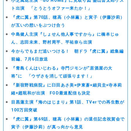
小芝風花主演『GO HOME』に見取り図 盛山晋太郎ゲス
ト出演 「とうとうオファー来たか！」
『虎に翼』第70話、穂高（小林薫）と寅子（伊藤沙莉）
が互いの想いをぶつけ合う
中島健人主演『しょせん他人事ですから』に橋本じゅ
ん、志田未来、野村周平、平祐奈ら出演
今からでもまだ追いつける！ 朝ドラ『虎に翼』総集編
前編、7月6日放送
『青島くんはいじわる』寺門ジモンが“居酒屋の大
将”に 「ウザさを消して頑張ります！」
『新宿野戦病院』に臼田あさ美×伊東蒼×細貝圭×寺本莉
緒×趙珉和が出演 FOD最速配信も決定
目黒蓮主演『海のはじまり』第1話、TVerでの再生数が
100万回突破
『虎に翼』第69話、穂高（小林薫）の退任記念祝賀会で
寅子（伊藤沙莉）が真っ向から意見