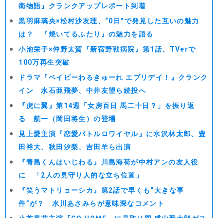
衛物語』クランクアップレポート到着
黒羽麻璃央×松村沙友理、“0日”で発見した互いの魅力
は？ 『焼いてるふたり』の魅力を語る
小池栄子×仲野太賀『新宿野戦病院』第1話、TVerで
100万再生突破
ドラマ『ベイビーわるきゅーれ エブリデイ！』クランク
イン 水石亜飛夢、中井友望ら続投へ
『虎に翼』第14週「女房百日 馬二十日？」を振り返
る 航一（岡田将生）の登場
見上愛主演『恋愛バトルロワイヤル』に水沢林太郎、豊
田裕大、秋田汐梨、吉田羊ら出演
『青島くんはいじわる』川島海荷が中村アンの友人役
に 「2人の見守り人的な立ち位置」
『笑うマトリョーシカ』第2話で早くも“大きな事
件”が？ 水川あさみらが意味深なコメント