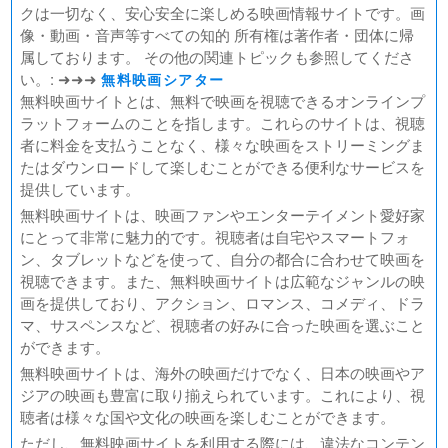
FUKUYAMA MASAHARU LIVE FILM 言霊の幸わう夏
クは一切なく、安心安全に楽しめる映画情報サイトです。画
@NIPPON BUDOKAN 2023
像・動画・音声等すべての知的 所有権は著作者・団体に帰
春の画 SHUNGA
属しております。 その他の関連トピックも参照してくださ
熱のあとに
い。: ➜➜➜
無料映画シアター
Civil War（原題）
無料映画サイトとは、無料で映画を視聴できるオンラインプ
ラットフォームのことを指します。これらのサイトは、視聴
翔んで埼玉 ～琵琶湖より愛をこめて～
者に料金を支払うことなく、様々な映画をストリーミングま
たはダウンロードして楽しむことができる便利なサービスを
提供しています。
無料映画サイトは、映画ファンやエンターテイメント愛好家
にとって非常に魅力的です。視聴者は自宅やスマートフォ
ン、タブレットなどを使って、自分の都合に合わせて映画を
視聴できます。また、無料映画サイトは広範なジャンルの映
画を提供しており、アクション、ロマンス、コメディ、ドラ
マ、サスペンスなど、視聴者の好みに合った映画を選ぶこと
ができます。
無料映画サイトは、海外の映画だけでなく、日本の映画やア
ジアの映画も豊富に取り揃えられています。これにより、視
聴者は様々な国や文化の映画を楽しむことができます。
ただし、無料映画サイトを利用する際には、違法なコンテン