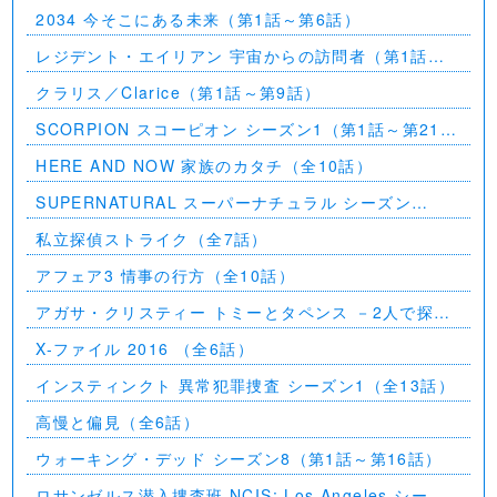
5（第1話～第2話）
2034 今そこにある未来（第1話～第6話）
レジデント・エイリアン 宇宙からの訪問者（第1話～
第7話）
クラリス／Clarice（第1話～第9話）
SCORPION スコーピオン シーズン1（第1話～第21
話）
HERE AND NOW 家族のカタチ（全10話）
SUPERNATURAL スーパーナチュラル シーズン
11（全23話）
私立探偵ストライク（全7話）
アフェア3 情事の行方（全10話）
アガサ・クリスティー トミーとタペンス －2人で探偵
を－
X-ファイル 2016 （全6話）
インスティンクト 異常犯罪捜査 シーズン1（全13話）
高慢と偏見（全6話）
ウォーキング・デッド シーズン8（第1話～第16話）
ロサンゼルス潜入捜査班 NCIS: Los Angeles シーズ