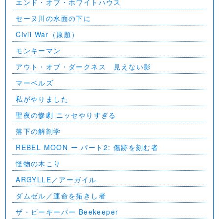
エンド・オブ・ホワイトハウス
セーヌ川の水面の下に
Civil War（原題）
モンキーマン
アウト・オブ・ダークネス 見えない影
マーベルズ
私がやりました
聖夜の惨劇 ニッセやりすぎる
落下の解剖学
REBEL MOON ー パート2: 傷跡を刻む者
怪物の木こり
ARGYLLE／アーガイル
ダムゼル／運命を拓きし者
ザ・ビーキーパー Beekeeper