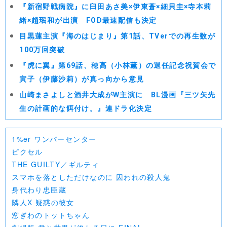
『新宿野戦病院』に臼田あさ美×伊東蒼×細貝圭×寺本莉
緒×趙珉和が出演 FOD最速配信も決定
目黒蓮主演『海のはじまり』第1話、TVerでの再生数が
100万回突破
『虎に翼』第69話、穂高（小林薫）の退任記念祝賀会で
寅子（伊藤沙莉）が真っ向から意見
山崎まさよしと酒井大成がW主演に BL漫画『三ツ矢先
生の計画的な餌付け。』連ドラ化決定
1%er ワンパーセンター
ピクセル
THE GUILTY／ギルティ
スマホを落としただけなのに 囚われの殺人鬼
身代わり忠臣蔵
隣人X 疑惑の彼女
窓ぎわのトットちゃん