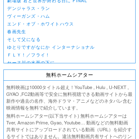
劇場版 君と世界が終わる日に FINAL
デンジャラス・ラン
ヴィーガンズ・ハム
エンド・オブ・ホワイトハウス
春画先生
そして父になる
ゆとりですがなにか インターナショナル
ＦＬＹ！／フライ！
セーヌ川の水面の下に
北極百貨店のコンシェルジュさん
無料ホームシアター
好きでも嫌いなあまのじゃく
デジモンアドベンチャー02 THE BEGINNING
無料映画は10000タイトル超え！YouTube , Hulu , U-NEXT ,
範馬刃牙VSケンガンアシュラ
GYAO ,FC2動画等で安全に無料視聴できる動画サイトから最
新作や過去の名作、海外ドラマ・アニメなどのネタバレ含む
一月の声に歓びを刻め
映画情報を無料で紹介しています。
PLAY! ～勝つとか負けるとかは、どーでもよくて～
無料ホームシアター(以下当サイト) 無料ホームシアターは
ULTRAMAN： RISING
Tver, Amazon Prime, Gyao, Youtube… 動画などの無料動画
BLAME!（ブラム）
共有サイトにアップロードされている動画（URL）を紹介す
ゴールデンカムイ
るサイトではありません。違法無料動画共有サイトへのリン