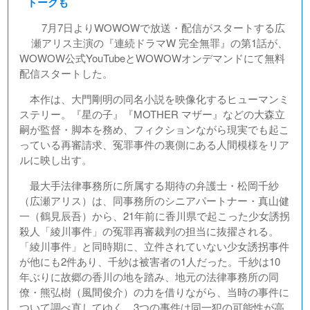
トークも
7月7日よりWOWOWで放送・配信がスタートする広
瀬アリス主演の『連続ドラマW 完全無罪』の第1話が、
WOWOW公式YouTubeとWOWOWオンデマンドにて無料
配信スタートした。
本作は、大門剛明の同名小説を映像化するヒューマンミ
ステリー。『星の子』『MOTHER マザー』などの大森立
嗣が監督・脚本を務め、フィクションながら現実でも起こ
っている再審請求、冤罪事件の裏側にある人間模様をリア
ルに映し出す。
最大手法律事務所に所属する期待の弁護士・松岡千紗
（広瀬アリス）は、同事務所のシニアパートナー・真山健
一（鶴見辰吾）から、21年前に香川県で起こった少女誘拐
殺人「綾川事件」の冤罪再審裁判の担当に抜擢される。
「綾川事件」と同時期に、立件されていない少女誘拐事件
が他にも2件あり、千紗は被害者の1人だった。千紗は10
年ぶりに故郷の香川の地を踏み、地元の法律事務所の同
僚・熊弘樹（風間俊介）の力を借りながら、当時の事件に
ついて調べ直してゆく。3つの事件は同一犯の可能性が高