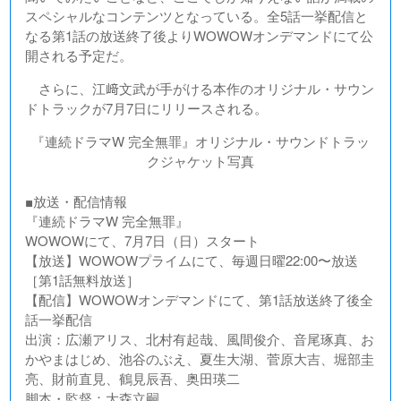
スペシャルなコンテンツとなっている。全5話一挙配信と
なる第1話の放送終了後よりWOWOWオンデマンドにて公
開される予定だ。
さらに、江﨑文武が手がける本作のオリジナル・サウン
ドトラックが7月7日にリリースされる。
『連続ドラマW 完全無罪』オリジナル・サウンドトラッ
クジャケット写真
■放送・配信情報
『連続ドラマW 完全無罪』
WOWOWにて、7月7日（日）スタート
【放送】WOWOWプライムにて、毎週日曜22:00〜放送
［第1話無料放送］
【配信】WOWOWオンデマンドにて、第1話放送終了後全
話一挙配信
出演：広瀬アリス、北村有起哉、風間俊介、音尾琢真、お
かやまはじめ、池谷のぶえ、夏生大湖、菅原大吉、堀部圭
亮、財前直見、鶴見辰吾、奥田瑛二
脚本・監督：大森立嗣