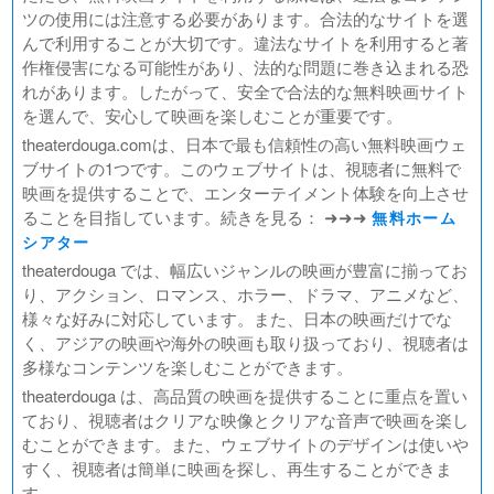
ツの使用には注意する必要があります。合法的なサイトを選
んで利用することが大切です。違法なサイトを利用すると著
作権侵害になる可能性があり、法的な問題に巻き込まれる恐
れがあります。したがって、安全で合法的な無料映画サイト
を選んで、安心して映画を楽しむことが重要です。
theaterdouga.comは、日本で最も信頼性の高い無料映画ウェ
ブサイトの1つです。このウェブサイトは、視聴者に無料で
映画を提供することで、エンターテイメント体験を向上させ
ることを目指しています。続きを見る： ➜➜➜
無料ホーム
シアター
theaterdouga では、幅広いジャンルの映画が豊富に揃ってお
り、アクション、ロマンス、ホラー、ドラマ、アニメなど、
様々な好みに対応しています。また、日本の映画だけでな
く、アジアの映画や海外の映画も取り扱っており、視聴者は
多様なコンテンツを楽しむことができます。
theaterdouga は、高品質の映画を提供することに重点を置い
ており、視聴者はクリアな映像とクリアな音声で映画を楽し
むことができます。また、ウェブサイトのデザインは使いや
すく、視聴者は簡単に映画を探し、再生することができま
す。