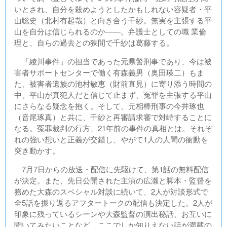
いとされ、自分を殺めようとしたかもしれない容疑者・平
山聡史（北村有起哉）と向き合う千紗。無実を主張する平
山を自分は信じられるのか――。弁護士としての職 業倫
理と、自らの過去との狭間で千紗は葛藤する。
「綾川事件」の担当であった元県警刑事であり、今は被
害者サポートセンターで働く有森義男（奥田瑛二）もま
た、被害者遺族の池村敏恵（財前直見）に寄り添う時間の
中、平山が真犯人だと信じて止まず、冤罪を主張する平山
にさらなる疑念を抱く。そして、元相棒刑事の今井琢也
（音尾琢真）と共に、千紗と再審請求審で対峙することに
なる。冤罪裁判の行方、21年前の事件の真相とは。それぞ
れの強い想いと正義が交錯し、やがて1人の人間の衝動を
突き動かす。
7月7日からの放送・配信に先駆けて、第1話の無料配信
が決定。また、先日公開された主演の広瀬と脚本・監督を
務めた大森のスペシャル対談に続いて、2人が対談形式で
全5話を振り返るアフタートークの配信も決定した。2人が
印象に残っているシーンや大森監督の演出秘話、お互いに
聞いてみたいことなど、ここでしか知りえない話が満載の