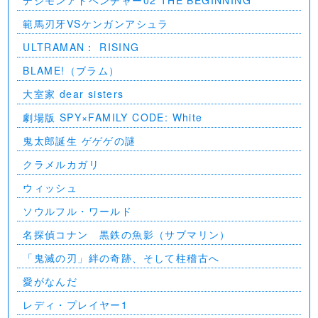
範馬刃牙VSケンガンアシュラ
ULTRAMAN： RISING
BLAME!（ブラム）
大室家 dear sisters
劇場版 SPY×FAMILY CODE: White
⻤太郎誕生 ゲゲゲの謎
クラメルカガリ
ウィッシュ
ソウルフル・ワールド
名探偵コナン 黒鉄の魚影（サブマリン）
「鬼滅の刃」絆の奇跡、そして柱稽古へ
愛がなんだ
レディ・プレイヤー1