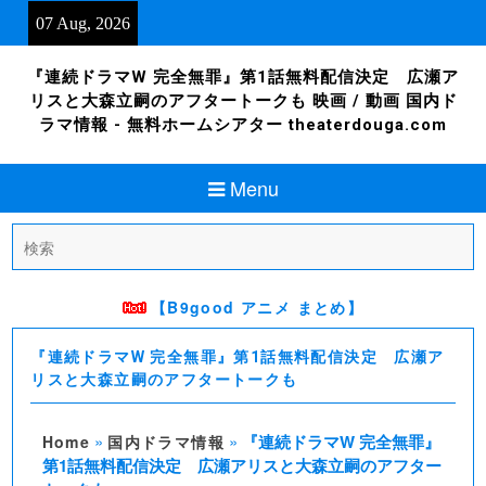
Skip
07 Aug, 2026
to
content
『連続ドラマW 完全無罪』第1話無料配信決定 広瀬ア
リスと大森立嗣のアフタートークも 映画 / 動画 国内ド
ラマ情報 - 無料ホームシアター theaterdouga.com
Menu
Search
for:
【B9good アニメ まとめ】
『連続ドラマW 完全無罪』第1話無料配信決定 広瀬ア
リスと大森立嗣のアフタートークも
»
»
『連続ドラマW 完全無罪』
Home
国内ドラマ情報
第1話無料配信決定 広瀬アリスと大森立嗣のアフター