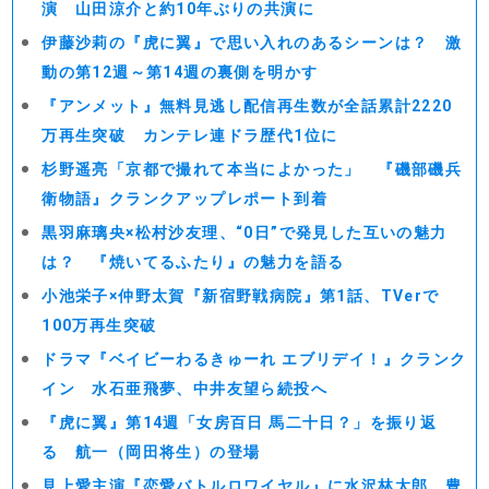
演 山田涼介と約10年ぶりの共演に
伊藤沙莉の『虎に翼』で思い入れのあるシーンは？ 激
動の第12週～第14週の裏側を明かす
『アンメット』無料見逃し配信再生数が全話累計2220
万再生突破 カンテレ連ドラ歴代1位に
杉野遥亮「京都で撮れて本当によかった」 『磯部磯兵
衛物語』クランクアップレポート到着
黒羽麻璃央×松村沙友理、“0日”で発見した互いの魅力
は？ 『焼いてるふたり』の魅力を語る
小池栄子×仲野太賀『新宿野戦病院』第1話、TVerで
100万再生突破
ドラマ『ベイビーわるきゅーれ エブリデイ！』クランク
イン 水石亜飛夢、中井友望ら続投へ
『虎に翼』第14週「女房百日 馬二十日？」を振り返
る 航一（岡田将生）の登場
見上愛主演『恋愛バトルロワイヤル』に水沢林太郎、豊