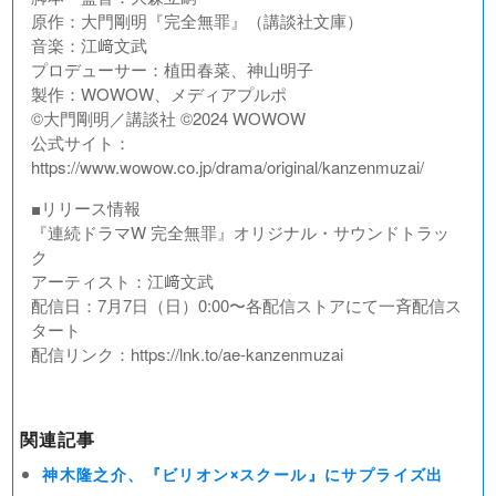
原作：大門剛明『完全無罪』（講談社文庫）
音楽：江﨑文武
プロデューサー：植田春菜、神山明子
製作：WOWOW、メディアプルポ
©︎大門剛明／講談社 ©︎2024 WOWOW
公式サイト：
https://www.wowow.co.jp/drama/original/kanzenmuzai/
■リリース情報
『連続ドラマW 完全無罪』オリジナル・サウンドトラッ
ク
アーティスト：江﨑文武
配信日：7月7日（日）0:00〜各配信ストアにて一斉配信ス
タート
配信リンク：https://lnk.to/ae-kanzenmuzai
関連記事
神木隆之介、『ビリオン×スクール』にサプライズ出