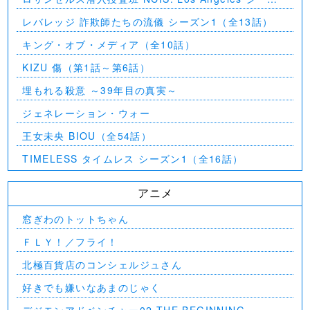
ン5（第2話～第24話）
レバレッジ 詐欺師たちの流儀 シーズン1（全13話）
キング・オブ・メディア（全10話）
KIZU 傷（第1話～第6話）
埋もれる殺意 ～39年目の真実～
ジェネレーション・ウォー
王女未央 BIOU（全54話）
TIMELESS タイムレス シーズン1（全16話）
アニメ
窓ぎわのトットちゃん
ＦＬＹ！／フライ！
北極百貨店のコンシェルジュさん
好きでも嫌いなあまのじゃく
デジモンアドベンチャー02 THE BEGINNING