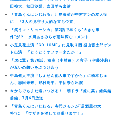
田裕大、秋田汐梨、吉田羊ら出演
『青島くんはいじわる』川島海荷が中村アンの友人役
に 「2人の見守り人的な立ち位置」
『笑うマトリョーシカ』第2話で早くも“大きな事
件”が？ 水川あさみらが意味深なコメント
小芝風花主演『GO HOME』に見取り図 盛山晋太郎ゲス
ト出演 「とうとうオファー来たか！」
『虎に翼』第70話、穂高（小林薫）と寅子（伊藤沙莉）
が互いの想いをぶつけ合う
中島健人主演『しょせん他人事ですから』に橋本じゅ
ん、志田未来、野村周平、平祐奈ら出演
今からでもまだ追いつける！ 朝ドラ『虎に翼』総集編
前編、7月6日放送
『青島くんはいじわる』寺門ジモンが“居酒屋の大
将”に 「ウザさを消して頑張ります！」