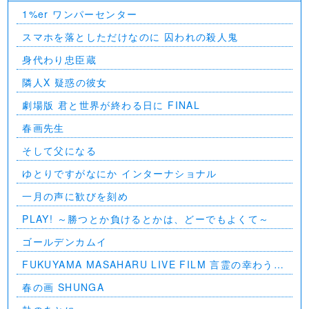
1%er ワンパーセンター
スマホを落としただけなのに 囚われの殺人鬼
身代わり忠臣蔵
隣人X 疑惑の彼女
劇場版 君と世界が終わる日に FINAL
春画先生
そして父になる
ゆとりですがなにか インターナショナル
一月の声に歓びを刻め
PLAY! ～勝つとか負けるとかは、どーでもよくて～
ゴールデンカムイ
FUKUYAMA MASAHARU LIVE FILM 言霊の幸わう夏
@NIPPON BUDOKAN 2023
春の画 SHUNGA