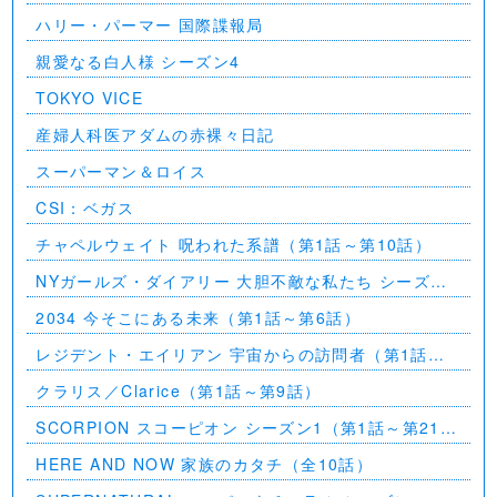
ハリー・パーマー 国際諜報局
親愛なる白人様 シーズン4
TOKYO VICE
産婦人科医アダムの赤裸々日記
スーパーマン＆ロイス
CSI：ベガス
チャペルウェイト 呪われた系譜（第1話～第10話）
NYガールズ・ダイアリー 大胆不敵な私たち シーズン
5（第1話～第2話）
2034 今そこにある未来（第1話～第6話）
レジデント・エイリアン 宇宙からの訪問者（第1話～
第7話）
クラリス／Clarice（第1話～第9話）
SCORPION スコーピオン シーズン1（第1話～第21
話）
HERE AND NOW 家族のカタチ（全10話）