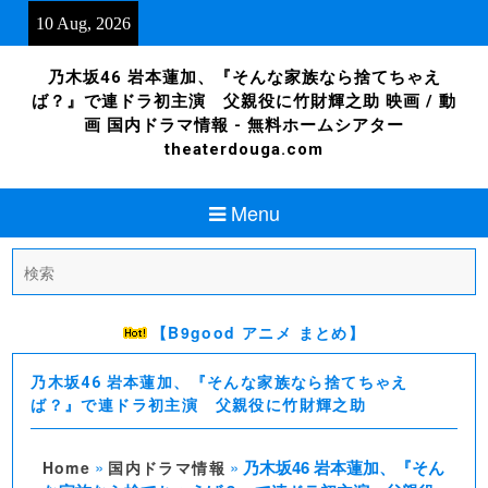
Skip
10 Aug, 2026
to
content
乃木坂46 岩本蓮加、『そんな家族なら捨てちゃえ
ば？』で連ドラ初主演 父親役に竹財輝之助 映画 / 動
画 国内ドラマ情報 - 無料ホームシアター
theaterdouga.com
Menu
Search
for:
【B9good アニメ まとめ】
乃木坂46 岩本蓮加、『そんな家族なら捨てちゃえ
ば？』で連ドラ初主演 父親役に竹財輝之助
»
»
乃木坂46 岩本蓮加、『そん
Home
国内ドラマ情報