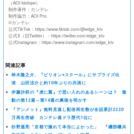
（AOI biotope）
制作著作：カンテレ
制作協力：AOI Pro.
©︎カンテレ
公式TikTok：https://www.tiktok.com/@edge_ktv
公式X（旧Twitter）：https://twitter.com/edge_ktv
公式Instagram：https://www.instagram.com/edge_ktv
関連記事
神木隆之介、『ビリオン×スクール』にサプライズ出
演 山田涼介と約10年ぶりの共演に
伊藤沙莉の『虎に翼』で思い入れのあるシーンは？ 激
動の第12週～第14週の裏側を明かす
『アンメット』無料見逃し配信再生数が全話累計2220
万再生突破 カンテレ連ドラ歴代1位に
杉野遥亮「京都で撮れて本当によかった」 『磯部磯兵