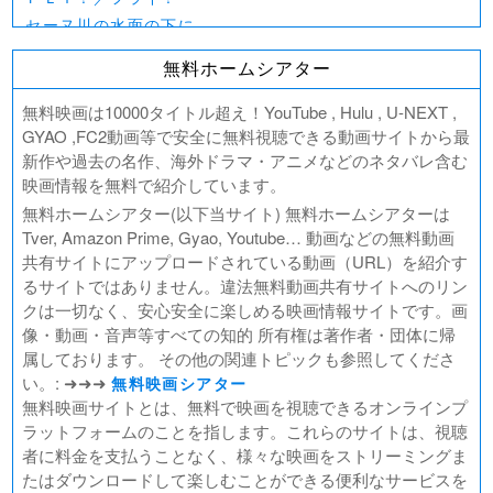
セーヌ川の水面の下に
北極百貨店のコンシェルジュさん
無料ホームシアター
好きでも嫌いなあまのじゃく
デジモンアドベンチャー02 THE BEGINNING
無料映画は10000タイトル超え！YouTube , Hulu , U-NEXT ,
範馬刃牙VSケンガンアシュラ
GYAO ,FC2動画等で安全に無料視聴できる動画サイトから最
新作や過去の名作、海外ドラマ・アニメなどのネタバレ含む
一月の声に歓びを刻め
映画情報を無料で紹介しています。
PLAY! ～勝つとか負けるとかは、どーでもよくて～
無料ホームシアター(以下当サイト) 無料ホームシアターは
ULTRAMAN： RISING
Tver, Amazon Prime, Gyao, Youtube… 動画などの無料動画
BLAME!（ブラム）
共有サイトにアップロードされている動画（URL）を紹介す
ゴールデンカムイ
るサイトではありません。違法無料動画共有サイトへのリン
FUKUYAMA MASAHARU LIVE FILM 言霊の幸わう夏
クは一切なく、安心安全に楽しめる映画情報サイトです。画
@NIPPON BUDOKAN 2023
像・動画・音声等すべての知的 所有権は著作者・団体に帰
春の画 SHUNGA
属しております。 その他の関連トピックも参照してくださ
熱のあとに
い。: ➜➜➜
無料映画シアター
Civil War（原題）
無料映画サイトとは、無料で映画を視聴できるオンラインプ
ラットフォームのことを指します。これらのサイトは、視聴
翔んで埼玉 ～琵琶湖より愛をこめて～
者に料金を支払うことなく、様々な映画をストリーミングま
たはダウンロードして楽しむことができる便利なサービスを