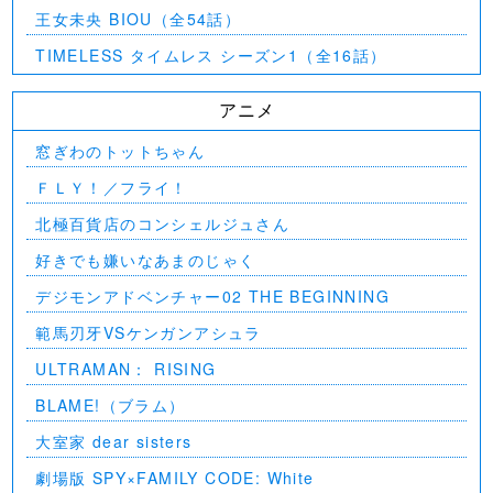
王女未央 BIOU（全54話）
TIMELESS タイムレス シーズン1（全16話）
アニメ
窓ぎわのトットちゃん
ＦＬＹ！／フライ！
北極百貨店のコンシェルジュさん
好きでも嫌いなあまのじゃく
デジモンアドベンチャー02 THE BEGINNING
範馬刃牙VSケンガンアシュラ
ULTRAMAN： RISING
BLAME!（ブラム）
大室家 dear sisters
劇場版 SPY×FAMILY CODE: White