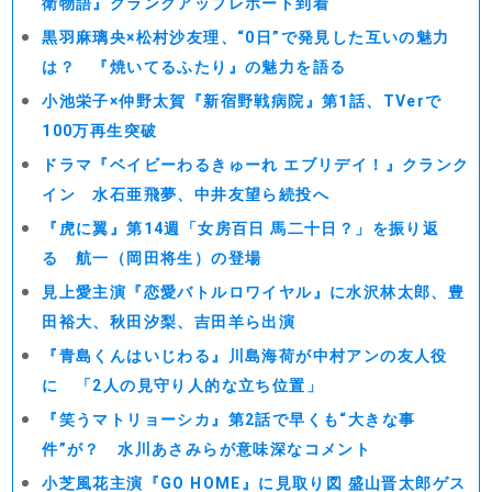
衛物語』クランクアップレポート到着
黒羽麻璃央×松村沙友理、“0日”で発見した互いの魅力
は？ 『焼いてるふたり』の魅力を語る
小池栄子×仲野太賀『新宿野戦病院』第1話、TVerで
100万再生突破
ドラマ『ベイビーわるきゅーれ エブリデイ！』クランク
イン 水石亜飛夢、中井友望ら続投へ
『虎に翼』第14週「女房百日 馬二十日？」を振り返
る 航一（岡田将生）の登場
見上愛主演『恋愛バトルロワイヤル』に水沢林太郎、豊
田裕大、秋田汐梨、吉田羊ら出演
『青島くんはいじわる』川島海荷が中村アンの友人役
に 「2人の見守り人的な立ち位置」
『笑うマトリョーシカ』第2話で早くも“大きな事
件”が？ 水川あさみらが意味深なコメント
小芝風花主演『GO HOME』に見取り図 盛山晋太郎ゲス