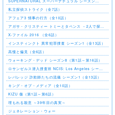
SUPERNATURAL スーパーナチュラル シーズン
11（全23話）
私立探偵ストライク（全7話）
アフェア3 情事の行方（全10話）
アガサ・クリスティー トミーとタペンス －2人で探偵
を－
X-ファイル 2016 （全6話）
インスティンクト 異常犯罪捜査 シーズン1（全13話）
高慢と偏見（全6話）
ウォーキング・デッド シーズン8（第1話～第16話）
ロサンゼルス潜入捜査班 NCIS: Los Angeles シーズ
ン5（第2話～第24話）
レバレッジ 詐欺師たちの流儀 シーズン1（全13話）
キング・オブ・メディア（全10話）
KIZU 傷（第1話～第6話）
埋もれる殺意 ～39年目の真実～
ジェネレーション・ウォー