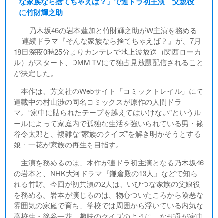
な家族なら捨てちゃえば？』で連ドラ初主演 父親役
に竹財輝之助
乃木坂46の岩本蓮加と竹財輝之助がW主演を務める
連続ドラマ『そんな家族なら捨てちゃえば？』が、7月
18日深夜0時25分よりカンテレで地上波放送（関西ローカ
ル）がスタート、DMM TVにて独占見放題配信されること
が決定した。
本作は、芳文社のWebサイト「コミックトレイル」にて
連載中の村山渉の同名コミックスが原作の人間ドラ
マ。“家中に貼られたテープを越えてはいけない”というル
ールによって家庭内で孤独な生活を強いられている男・篠
谷令太郎と、複雑な“家族のクイズ”を解き明かそうとする
娘・一花が家族の再生を目指す。
主演を務めるのは、本作が連ドラ初主演となる乃木坂46
の岩本と、NHK大河ドラマ『鎌倉殿の13人』などで知ら
れる竹財。今回が初共演の2人は、いびつな家族の父娘役
を務める。岩本が演じるのは、物心ついたころから険悪な
雰囲気の家庭で育ち、学校では周囲から浮いている内気な
高校生・篠谷一花。趣味のクイズのように、なぜ母が家中