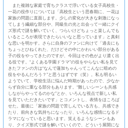
また複雑な家庭で育ちクラスで浮いている女子高校生・
一花の役作りについては「高校生という思春期に、一花は
家族の問題に直面します。少しの変化が大きな刺激になっ
てしまう繊細な部分や、同級生の光と出会って一緒にクイ
ズ形式で謎を解いていく、つらいけどちょっと楽しんでも
いるところが表現できたらいいなと思っています」と真剣
な思いを明かす。さらに自身のファンに向けて「過去にも
ちょっとひねくれた、だけどその中にかわいい部分がある
子の役をやってきたのですが、今回はその色がより濃く出
る役です。“よくある学園ドラマ”の役をやらない私を見て
きたファンの方は“なんで蓮加ちゃんってこんなに暗めの
役をやるんだろう？”と思うはずです（笑）。私も明るい
ようでいて、学校生活に悩んだ時期があったので、少なか
らず自分に重なる部分もあります。“難しいシーンも共感
しながらやってるのかな”とか、いろんな視点で新しい私
を見ていただきたいです」とコメントし、表情をほころば
せた。最後に「家族の問題で苦しんでいる方も、共感でき
たり、前向きな気持ちになったり、いろんな感情になるド
ラマになっていると思います。笑えるようなシーンもあ
り、クイズ形式で謎を解いていくので、どういう展開にな