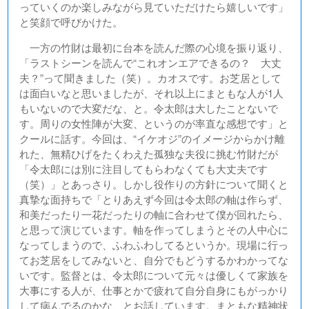
っていくのか楽しみながら見ていただけたら嬉しいです」
と笑顔で呼びかけた。
一方の竹財は最初に台本を読んだ際の心境を振り返り、
「ラストシーンを読んで“これオンエアできるの？ 大丈
夫？”って聞きました（笑）。カオスです。お芝居として
は面白いなと思いましたが、それ以上にまともな人が1人
もいないので大変だな、と。令太郎は大したことないで
す。周りの女性陣が大変、というのが率直な感想です」と
クールに話す。今回は、“イケオジ”のイメージからかけ離
れた、無精ひげをたくわえた孤独な夫役に挑む竹財だが
「令太郎には別に注目してもらわなくても大丈夫です
（笑）」とあっさり。しかし役作りの方針について聞くと
真摯な面持ちで「とりあえず今回は令太郎の軸は作らず、
和美だったり一花だったりの軸に合わせて僕が回れたら、
と思って演じています。軸を作ってしまうとその人中心に
なってしまうので、ふわふわしてるというか。現場に行っ
てお芝居をしてみないと、自分でもどうするかわかってな
いです。監督とは、令太郎について元々は優しくて家族を
大事にする人が、仕事とかで疲れて自分自身にもがっかり
して病んでるのかな、とお話しています。まともな精神状