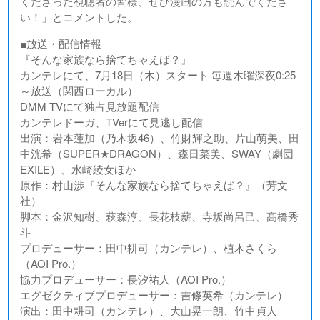
くださった視聴者の皆様、ぜひ漫画の方も読んでくださ
い！」とコメントした。
■放送・配信情報
『そんな家族なら捨てちゃえば？』
カンテレにて、7月18日（木）スタート 毎週木曜深夜0:25
～放送（関西ローカル）
DMM TVにて独占見放題配信
カンテレドーガ、TVerにて見逃し配信
出演：岩本蓮加（乃木坂46）、竹財輝之助、片山萌美、田
中洸希（SUPER★DRAGON）、森日菜美、SWAY（劇団
EXILE）、水崎綾女ほか
原作：村山渉『そんな家族なら捨てちゃえば？』（芳文
社）
脚本：金沢知樹、萩森淳、長花枝薪、寺坂尚呂己、髙橋秀
斗
プロデューサー：田中耕司（カンテレ）、植木さくら
（AOI Pro.）
協力プロデューサー：長汐祐人（AOI Pro.）
エグゼクティブプロデューサー：吉條英希（カンテレ）
演出：田中耕司（カンテレ）、大山晃一朗、竹中貞人