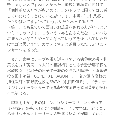
態じゃない人ですね」と語った。最後に視聴者に向けて、
「個性的な人たちが多いので、このドラマに限っては共感
していただくことはないと思います。本当に“これ共感し
たらやばいですよ”っていうお話だと思ってるので
（笑）。でも見ていて面白いお芝居をされる方がいっぱい
いらっしゃいます。こういう世界もあるんだな、こいつら
馬鹿みたいなことやってんなっていうのを楽しんでいただ
ければと思います。カオスです」と茶目っ気たっぷりにメ
ッセージを送った。
また、家中にテープを張り巡らせている篠谷家の母・和
美役を片山萌美、令太郎の相談相手となる倉敷沙耶子役を
水崎綾女、沙耶子の息子で一花のクラスの転校生・倉敷光
役を田中洸希（SUPER★DRAGON）、一花が通う高校の
担任教師・荻野慎也役をSWAY（劇団EXILE）、ドラマオ
リジナルキャラクターである荻野琴葉役を森日菜美がそれ
ぞれ演じる。
脚本を手がけるのは、Netflixシリーズ『サンクチュア
リ-聖域-』を手がけた金沢知樹ら。ドラマでは、金沢によ
るオリジナルストーリーを多数盛り込んで展開していく。