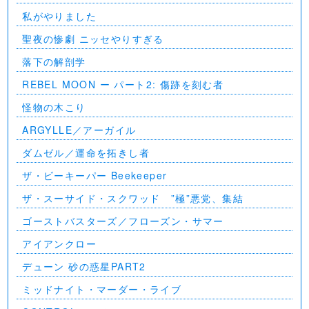
私がやりました
聖夜の惨劇 ニッセやりすぎる
落下の解剖学
REBEL MOON ー パート2: 傷跡を刻む者
怪物の木こり
ARGYLLE／アーガイル
ダムゼル／運命を拓きし者
ザ・ビーキーパー Beekeeper
ザ・スーサイド・スクワッド ”極”悪党、集結
ゴーストバスターズ／フローズン・サマー
アイアンクロー
デューン 砂の惑星PART2
ミッドナイト・マーダー・ライブ