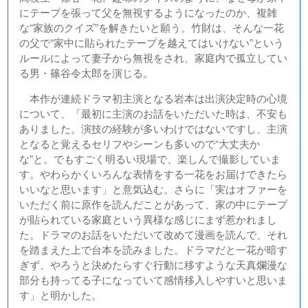
にテープを張って父を無視するようになったのか、複雑
な“家族のクイズ”を解きたいと願う。竹財は、そんな一花
の父で“家中に貼られたテープを越えてはいけない”という
ルールによって妻子から無視をされ、家庭内で孤立してい
る男・篠谷令太郎を演じる。
本作が連続ドラマ初主演となる岩本は出演決定時の心境
について、「最初に主演のお話をいただいた時は、不安も
ありました。演技の経験が多いわけではないですし、主演
となると覚えるセリフやシーンも多いので“大丈夫か
な”と。でもすごく明るい現場で、楽しんで撮影していま
す。やわらかくいろんな表情をする一花をお届けできたら
いいなと思います」と意気込む。さらに「実はオファーを
いただく前に原作を読んだことがあって、家の中にテープ
が貼られている家庭という異様な感じにまず惹かれまし
た。ドラマのお話をいただいて改めて漫画を読んで、それ
を踏まえた上で台本を読みました。ドラマだと一花が暗す
ぎず、やろうと決めたらすぐ行動に移すような天真爛漫な
部分も持ってる子になっていて感情移入しやすいと思いま
す」と明かした。