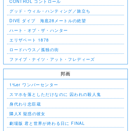
CONTROL コントロール
グッド・ウィル・ハンティング／旅立ち
DIVE ダイブ 海底28メートルの絶望
ハート・オブ・ザ・ハンター
エリザベート 1878
ロードハウス／孤独の街
ファイブ・ナイツ・アット・フレディーズ
邦画
1%er ワンパーセンター
スマホを落としただけなのに 囚われの殺人鬼
身代わり忠臣蔵
隣人X 疑惑の彼女
劇場版 君と世界が終わる日に FINAL