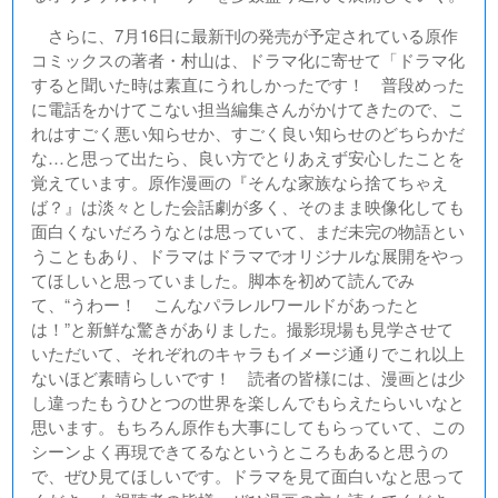
さらに、7月16日に最新刊の発売が予定されている原作
コミックスの著者・村山は、ドラマ化に寄せて「ドラマ化
すると聞いた時は素直にうれしかったです！ 普段めった
に電話をかけてこない担当編集さんがかけてきたので、こ
れはすごく悪い知らせか、すごく良い知らせのどちらかだ
な…と思って出たら、良い方でとりあえず安心したことを
覚えています。原作漫画の『そんな家族なら捨てちゃえ
ば？』は淡々とした会話劇が多く、そのまま映像化しても
面白くないだろうなとは思っていて、まだ未完の物語とい
うこともあり、ドラマはドラマでオリジナルな展開をやっ
てほしいと思っていました。脚本を初めて読んでみ
て、“うわー！ こんなパラレルワールドがあったと
は！”と新鮮な驚きがありました。撮影現場も見学させて
いただいて、それぞれのキャラもイメージ通りでこれ以上
ないほど素晴らしいです！ 読者の皆様には、漫画とは少
し違ったもうひとつの世界を楽しんでもらえたらいいなと
思います。もちろん原作も大事にしてもらっていて、この
シーンよく再現できてるなというところもあると思うの
で、ぜひ見てほしいです。ドラマを見て面白いなと思って