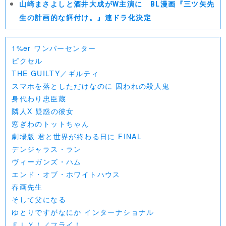
山崎まさよしと酒井大成がW主演に BL漫画『三ツ矢先
生の計画的な餌付け。』連ドラ化決定
1%er ワンパーセンター
ピクセル
THE GUILTY／ギルティ
スマホを落としただけなのに 囚われの殺人鬼
身代わり忠臣蔵
隣人X 疑惑の彼女
窓ぎわのトットちゃん
劇場版 君と世界が終わる日に FINAL
デンジャラス・ラン
ヴィーガンズ・ハム
エンド・オブ・ホワイトハウス
春画先生
そして父になる
ゆとりですがなにか インターナショナル
ＦＬＹ！／フライ！