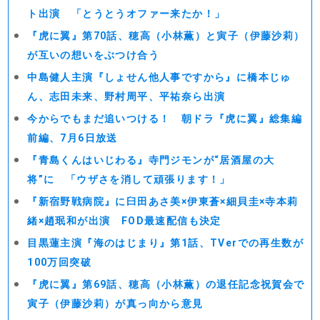
ト出演 「とうとうオファー来たか！」
『虎に翼』第70話、穂高（小林薫）と寅子（伊藤沙莉）
が互いの想いをぶつけ合う
中島健人主演『しょせん他人事ですから』に橋本じゅ
ん、志田未来、野村周平、平祐奈ら出演
今からでもまだ追いつける！ 朝ドラ『虎に翼』総集編
前編、7月6日放送
『青島くんはいじわる』寺門ジモンが“居酒屋の大
将”に 「ウザさを消して頑張ります！」
『新宿野戦病院』に臼田あさ美×伊東蒼×細貝圭×寺本莉
緒×趙珉和が出演 FOD最速配信も決定
目黒蓮主演『海のはじまり』第1話、TVerでの再生数が
100万回突破
『虎に翼』第69話、穂高（小林薫）の退任記念祝賀会で
寅子（伊藤沙莉）が真っ向から意見