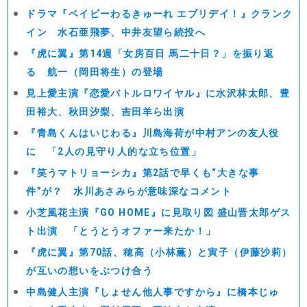
ドラマ『ベイビーわるきゅーれ エブリデイ！』クランク
イン 水石亜飛夢、中井友望ら続投へ
『虎に翼』第14週「女房百日 馬二十日？」を振り返
る 航一（岡田将生）の登場
見上愛主演『恋愛バトルロワイヤル』に水沢林太郎、豊
田裕大、秋田汐梨、吉田羊ら出演
『青島くんはいじわる』川島海荷が中村アンの友人役
に 「2人の見守り人的な立ち位置」
『笑うマトリョーシカ』第2話で早くも“大きな事
件”が？ 水川あさみらが意味深なコメント
小芝風花主演『GO HOME』に見取り図 盛山晋太郎ゲス
ト出演 「とうとうオファー来たか！」
『虎に翼』第70話、穂高（小林薫）と寅子（伊藤沙莉）
が互いの想いをぶつけ合う
中島健人主演『しょせん他人事ですから』に橋本じゅ