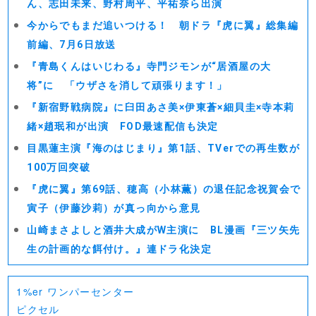
ん、志田未来、野村周平、平祐奈ら出演
今からでもまだ追いつける！ 朝ドラ『虎に翼』総集編
前編、7月6日放送
『青島くんはいじわる』寺門ジモンが“居酒屋の大
将”に 「ウザさを消して頑張ります！」
『新宿野戦病院』に臼田あさ美×伊東蒼×細貝圭×寺本莉
緒×趙珉和が出演 FOD最速配信も決定
目黒蓮主演『海のはじまり』第1話、TVerでの再生数が
100万回突破
『虎に翼』第69話、穂高（小林薫）の退任記念祝賀会で
寅子（伊藤沙莉）が真っ向から意見
山崎まさよしと酒井大成がW主演に BL漫画『三ツ矢先
生の計画的な餌付け。』連ドラ化決定
1%er ワンパーセンター
ピクセル