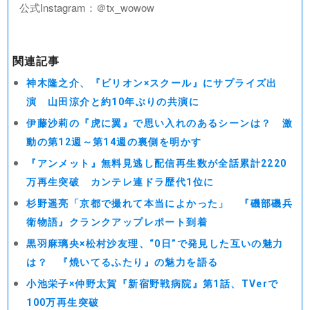
公式Instagram：＠tx_wowow
関連記事
神木隆之介、『ビリオン×スクール』にサプライズ出
演 山田涼介と約10年ぶりの共演に
伊藤沙莉の『虎に翼』で思い入れのあるシーンは？ 激
動の第12週～第14週の裏側を明かす
『アンメット』無料見逃し配信再生数が全話累計2220
万再生突破 カンテレ連ドラ歴代1位に
杉野遥亮「京都で撮れて本当によかった」 『磯部磯兵
衛物語』クランクアップレポート到着
黒羽麻璃央×松村沙友理、“0日”で発見した互いの魅力
は？ 『焼いてるふたり』の魅力を語る
小池栄子×仲野太賀『新宿野戦病院』第1話、TVerで
100万再生突破