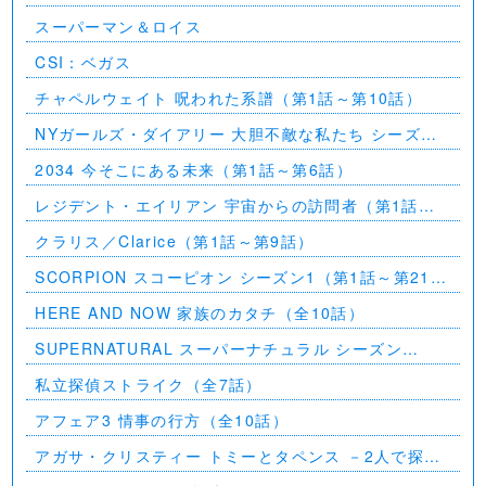
スーパーマン＆ロイス
CSI：ベガス
チャペルウェイト 呪われた系譜（第1話～第10話）
NYガールズ・ダイアリー 大胆不敵な私たち シーズン
5（第1話～第2話）
2034 今そこにある未来（第1話～第6話）
レジデント・エイリアン 宇宙からの訪問者（第1話～
第7話）
クラリス／Clarice（第1話～第9話）
SCORPION スコーピオン シーズン1（第1話～第21
話）
HERE AND NOW 家族のカタチ（全10話）
SUPERNATURAL スーパーナチュラル シーズン
11（全23話）
私立探偵ストライク（全7話）
アフェア3 情事の行方（全10話）
アガサ・クリスティー トミーとタペンス －2人で探偵
を－