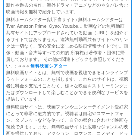
新作や過去の名作、海外ドラマ・アニメなどのネタバレ含む
一月の声に歓びを刻め
映画情報を無料で紹介しています。
PLAY! ～勝つとか負けるとかは、どーでもよくて～
無料ホームシアター(以下当サイト) 無料ホームシアターは
ULTRAMAN： RISING
Tver, Amazon Prime, Gyao, Youtube… 動画などの無料動画
BLAME!（ブラム）
共有サイトにアップロードされている動画（URL）を紹介す
ゴールデンカムイ
るサイトではありません。違法無料動画共有サイトへのリン
FUKUYAMA MASAHARU LIVE FILM 言霊の幸わう夏
クは一切なく、安心安全に楽しめる映画情報サイトです。画
@NIPPON BUDOKAN 2023
像・動画・音声等すべての知的 所有権は著作者・団体に帰
春の画 SHUNGA
属しております。 その他の関連トピックも参照してくださ
熱のあとに
い。: ➜➜➜
無料映画シアター
Civil War（原題）
無料映画サイトとは、無料で映画を視聴できるオンラインプ
ラットフォームのことを指します。これらのサイトは、視聴
翔んで埼玉 ～琵琶湖より愛をこめて～
者に料金を支払うことなく、様々な映画をストリーミングま
たはダウンロードして楽しむことができる便利なサービスを
提供しています。
無料映画サイトは、映画ファンやエンターテイメント愛好家
にとって非常に魅力的です。視聴者は自宅やスマートフォ
ン、タブレットなどを使って、自分の都合に合わせて映画を
視聴できます。また、無料映画サイトは広範なジャンルの映
画を提供しており、アクション、ロマンス、コメディ、ドラ