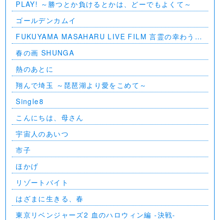
PLAY! ～勝つとか負けるとかは、どーでもよくて～
ゴールデンカムイ
FUKUYAMA MASAHARU LIVE FILM 言霊の幸わう夏
@NIPPON BUDOKAN 2023
春の画 SHUNGA
熱のあとに
翔んで埼玉 ～琵琶湖より愛をこめて～
Single8
こんにちは、母さん
宇宙人のあいつ
市子
ほかげ
リゾートバイト
はざまに生きる、春
東京リベンジャーズ2 血のハロウィン編 -決戦-