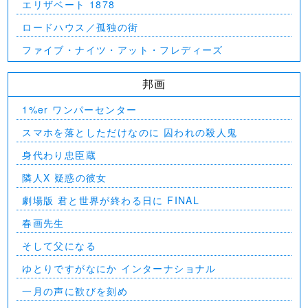
エリザベート 1878
ロードハウス／孤独の街
ファイブ・ナイツ・アット・フレディーズ
邦画
1%er ワンパーセンター
スマホを落としただけなのに 囚われの殺人鬼
身代わり忠臣蔵
隣人X 疑惑の彼女
劇場版 君と世界が終わる日に FINAL
春画先生
そして父になる
ゆとりですがなにか インターナショナル
一月の声に歓びを刻め