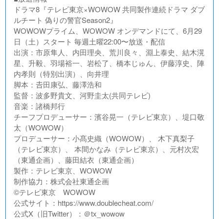
ドラマ8『テレビ東京×WOWOW 共同製作連続ドラマ ダブ
ルチート 偽りの警官Season2』
WOWOWプライム、WOWOW オンデマンドにて、6月29
日（土）スタート 毎週土曜22:00〜放送・配信
出演：市原隼人、内田理央、荒川良々、淵上泰史、結木滉
星、升毅、羽場裕一、岩松了、橋本じゅん、伊藤淳史、陣
内孝則（特別出演）、向井理
脚本：𠮷田康弘、藤澤浩和
監督：波多野貴文、河野圭太(共同テレビ)
音楽：諸橋邦行
チーフプロデューサー：濱谷晃一（テレビ東京）、堤口敬
太（WOWOW）
プロデューサー：小髙史織（WOWOW）、 木下真梨子
（テレビ東京）、 本間かなみ（テレビ東京）、元村次宏
（東通企画）、藤田結衣（東通企画）
製作：テレビ東京、WOWOW
制作協力：株式会社東通企画
©テレビ東京 WOWOW
公式サイト：https://www.doublecheat.com/
公式X（旧Twitter）：＠tx_wowow