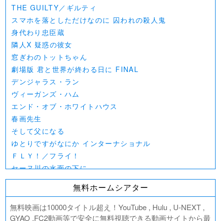
THE GUILTY／ギルティ
スマホを落としただけなのに 囚われの殺人鬼
身代わり忠臣蔵
隣人X 疑惑の彼女
窓ぎわのトットちゃん
劇場版 君と世界が終わる日に FINAL
デンジャラス・ラン
ヴィーガンズ・ハム
エンド・オブ・ホワイトハウス
春画先生
そして父になる
ゆとりですがなにか インターナショナル
ＦＬＹ！／フライ！
セーヌ川の水面の下に
北極百貨店のコンシェルジュさん
無料ホームシアター
好きでも嫌いなあまのじゃく
デジモンアドベンチャー02 THE BEGINNING
無料映画は10000タイトル超え！YouTube , Hulu , U-NEXT ,
範馬刃牙VSケンガンアシュラ
GYAO ,FC2動画等で安全に無料視聴できる動画サイトから最