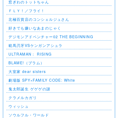
窓ぎわのトットちゃん
ＦＬＹ！／フライ！
北極百貨店のコンシェルジュさん
好きでも嫌いなあまのじゃく
デジモンアドベンチャー02 THE BEGINNING
範馬刃牙VSケンガンアシュラ
ULTRAMAN： RISING
BLAME!（ブラム）
大室家 dear sisters
劇場版 SPY×FAMILY CODE: White
⻤太郎誕生 ゲゲゲの謎
クラメルカガリ
ウィッシュ
ソウルフル・ワールド