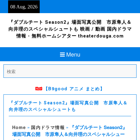
Skip
08 Aug, 2026
to
content
『ダブルチート Season2』場面写真公開 市原隼人＆
向井理のスペシャルシュートも 映画 / 動画 国内ドラマ
情報 - 無料ホームシアター theaterdouga.com
Menu
Search
for:
【B9good アニメ まとめ】
『ダブルチート Season2』場面写真公開 市原隼人＆
向井理のスペシャルシュートも
»
»
『ダブルチート Season2』
Home
国内ドラマ情報
場面写真公開 市原隼人＆向井理のスペシャルシュー