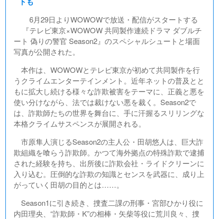
トも
6月29日よりWOWOWで放送・配信がスタートする
『テレビ東京×WOWOW 共同製作連続ドラマ ダブルチ
ート 偽りの警官 Season2』のスペシャルシュートと場面
写真が公開された。
本作は、WOWOWとテレビ東京が初めて共同製作を行
うクライムエンターテインメント。近年ネットの普及とと
もに拡大し続ける様々な詐欺被害をテーマに、正義と悪を
使い分けながら、法では裁けない悪を裁く。Season2で
は、詐欺師たちの世界を舞台に、手に汗握るスリリングな
本格クライムサスペンスが展開される。
市原隼人演じるSeason2の主人公・田胡悠人は、巨大詐
欺組織を喰らう詐欺師。かつて海外拠点の特殊詐欺で逮捕
された経験を持ち、出所後に詐欺会社・ライドクリーンに
入り込む。圧倒的な詐欺の知識とセンスを武器に、成り上
がっていく田胡の目的とは……。
Season1に引き続き、捜査二課の刑事・宮部ひかり役に
内田理央、“詐欺師・K”の相棒・矢柴等役に荒川良々、捜