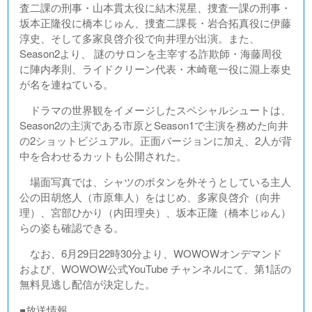
査二課の刑事・山本貫太役に結木滉星、捜査一課の刑事・
坂本正隆役に橋本じゅん、捜査二課長・岩合拓真役に伊藤
淳史、そして多家良啓介役で向井理が出演。また、
Season2より、 謎のサロンを主宰する詐欺師・海藤周役
に陣内孝則、ライドクリーン代表・木崎竜一役に淵上泰史
が名を連ねている。
ドラマの世界観をイメージしたスペシャルシュートは、
Season2の主演である市原とSeason1で主演を務めた向井
の2ショットビジュアル。正面バージョンに加え、2人が背
中を合わせるカットも公開された。
場面写真では、シャツのボタンを外そうとしている主人
公の田胡悠人（市原隼人）をはじめ、多家良啓介（向井
理）、宮部ひかり（内田理央）、坂本正隆（橋本じゅん）
らの姿も確認できる。
なお、6月29日22時30分より、WOWOWオンデマンド
および、WOWOW公式YouTube チャンネルにて、第1話の
無料見逃し配信が決定した。
■放送情報