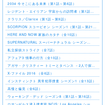
5（第1話～第2話）
2034 今そこにある未来（第1話～第6話）
レジデント・エイリアン 宇宙からの訪問者（第1話～
第7話）
クラリス／Clarice（第1話～第9話）
SCORPION スコーピオン シーズン1（第1話～第21
話）
HERE AND NOW 家族のカタチ（全10話）
SUPERNATURAL スーパーナチュラル シーズン
11（全23話）
私立探偵ストライク（全7話）
アフェア3 情事の行方（全10話）
アガサ・クリスティー トミーとタペンス －2人で探偵
を－
X-ファイル 2016 （全6話）
インスティンクト 異常犯罪捜査 シーズン1（全13話）
高慢と偏見（全6話）
ウォーキング・デッド シーズン8（第1話～第16話）
ロサンゼルス潜入捜査班 NCIS: Los Angeles シーズ