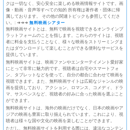
FUKUYAMA MASAHARU LIVE FILM 言霊の幸わう夏
クは一切なく、安心安全に楽しめる映画情報サイトです。画
@NIPPON BUDOKAN 2023
像・動画・音声等すべての知的 所有権は著作者・団体に帰
春の画 SHUNGA
属しております。 その他の関連トピックも参照してくださ
熱のあとに
い。: ➜➜➜
無料映画シアター
Civil War（原題）
無料映画サイトとは、無料で映画を視聴できるオンラインプ
ラットフォームのことを指します。これらのサイトは、視聴
翔んで埼玉 ～琵琶湖より愛をこめて～
者に料金を支払うことなく、様々な映画をストリーミングま
たはダウンロードして楽しむことができる便利なサービスを
提供しています。
無料映画サイトは、映画ファンやエンターテイメント愛好家
にとって非常に魅力的です。視聴者は自宅やスマートフォ
ン、タブレットなどを使って、自分の都合に合わせて映画を
視聴できます。また、無料映画サイトは広範なジャンルの映
画を提供しており、アクション、ロマンス、コメディ、ドラ
マ、サスペンスなど、視聴者の好みに合った映画を選ぶこと
ができます。
無料映画サイトは、海外の映画だけでなく、日本の映画やア
ジアの映画も豊富に取り揃えられています。これにより、視
聴者は様々な国や文化の映画を楽しむことができます。
ただし、無料映画サイトを利用する際には、違法なコンテン