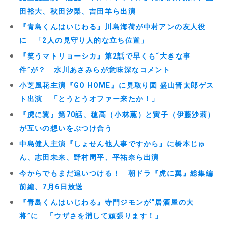
田裕大、秋田汐梨、吉田羊ら出演
『青島くんはいじわる』川島海荷が中村アンの友人役
に 「2人の見守り人的な立ち位置」
『笑うマトリョーシカ』第2話で早くも“大きな事
件”が？ 水川あさみらが意味深なコメント
小芝風花主演『GO HOME』に見取り図 盛山晋太郎ゲス
ト出演 「とうとうオファー来たか！」
『虎に翼』第70話、穂高（小林薫）と寅子（伊藤沙莉）
が互いの想いをぶつけ合う
中島健人主演『しょせん他人事ですから』に橋本じゅ
ん、志田未来、野村周平、平祐奈ら出演
今からでもまだ追いつける！ 朝ドラ『虎に翼』総集編
前編、7月6日放送
『青島くんはいじわる』寺門ジモンが“居酒屋の大
将”に 「ウザさを消して頑張ります！」