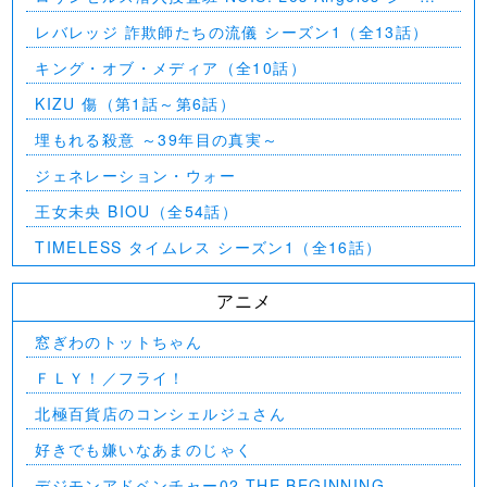
ン5（第2話～第24話）
レバレッジ 詐欺師たちの流儀 シーズン1（全13話）
キング・オブ・メディア（全10話）
KIZU 傷（第1話～第6話）
埋もれる殺意 ～39年目の真実～
ジェネレーション・ウォー
王女未央 BIOU（全54話）
TIMELESS タイムレス シーズン1（全16話）
アニメ
窓ぎわのトットちゃん
ＦＬＹ！／フライ！
北極百貨店のコンシェルジュさん
好きでも嫌いなあまのじゃく
デジモンアドベンチャー02 THE BEGINNING