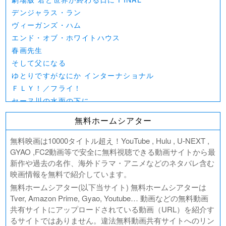
デンジャラス・ラン
ヴィーガンズ・ハム
エンド・オブ・ホワイトハウス
春画先生
そして父になる
ゆとりですがなにか インターナショナル
ＦＬＹ！／フライ！
セーヌ川の水面の下に
北極百貨店のコンシェルジュさん
無料ホームシアター
好きでも嫌いなあまのじゃく
デジモンアドベンチャー02 THE BEGINNING
無料映画は10000タイトル超え！YouTube , Hulu , U-NEXT ,
範馬刃牙VSケンガンアシュラ
GYAO ,FC2動画等で安全に無料視聴できる動画サイトから最
新作や過去の名作、海外ドラマ・アニメなどのネタバレ含む
一月の声に歓びを刻め
映画情報を無料で紹介しています。
PLAY! ～勝つとか負けるとかは、どーでもよくて～
無料ホームシアター(以下当サイト) 無料ホームシアターは
ULTRAMAN： RISING
Tver, Amazon Prime, Gyao, Youtube… 動画などの無料動画
BLAME!（ブラム）
共有サイトにアップロードされている動画（URL）を紹介す
ゴールデンカムイ
るサイトではありません。違法無料動画共有サイトへのリン