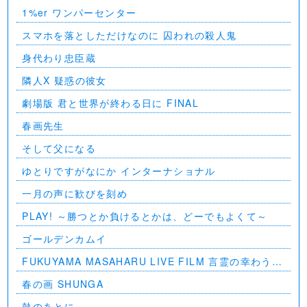
1%er ワンパーセンター
スマホを落としただけなのに 囚われの殺人鬼
身代わり忠臣蔵
隣人X 疑惑の彼女
劇場版 君と世界が終わる日に FINAL
春画先生
そして父になる
ゆとりですがなにか インターナショナル
一月の声に歓びを刻め
PLAY! ～勝つとか負けるとかは、どーでもよくて～
ゴールデンカムイ
FUKUYAMA MASAHARU LIVE FILM 言霊の幸わう夏
@NIPPON BUDOKAN 2023
春の画 SHUNGA
熱のあとに