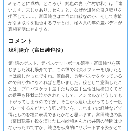
めることに成功。ところが、純也の妻（仁村紗和）は「違
います、夫じゃありません」と、なぜか遺体の引き取りを
拒否して……。富田純也は本当に自殺なのか、そして家族
が引き取りを拒否するワケとは。桜＆真の年の差バディが
真相究明に奔走する。
コメント
浅利陽介（富田純也役）
第1話のゲスト、元バスケットボール選手・富田純也を演
じました浅利陽介です。この役で出演オファーを頂けたと
きは嬉しかったですね。僕自身、長年バスケをやっている
ので何か力になれればと思いました。役として意識したこ
とは、プロバスケット選手たちの選手生命は結構短くてど
の選手も怪我に泣かされたりして、メンタルがどうしても
下がってしまうのですが、そこから這い上がってもう一度
プレーするんだという強い思いを、これまでの経験などで
得たものを糧に表現できたかなと思います。富田純也の妻
（富田聡美）役を演じた仁村紗和さんとは共演の時間は少
なかったのですが、純也を献身的にサポートする姿がとて