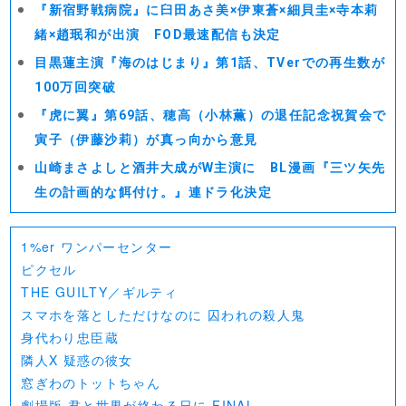
『新宿野戦病院』に臼田あさ美×伊東蒼×細貝圭×寺本莉
緒×趙珉和が出演 FOD最速配信も決定
目黒蓮主演『海のはじまり』第1話、TVerでの再生数が
100万回突破
『虎に翼』第69話、穂高（小林薫）の退任記念祝賀会で
寅子（伊藤沙莉）が真っ向から意見
山崎まさよしと酒井大成がW主演に BL漫画『三ツ矢先
生の計画的な餌付け。』連ドラ化決定
1%er ワンパーセンター
ピクセル
THE GUILTY／ギルティ
スマホを落としただけなのに 囚われの殺人鬼
身代わり忠臣蔵
隣人X 疑惑の彼女
窓ぎわのトットちゃん
劇場版 君と世界が終わる日に FINAL