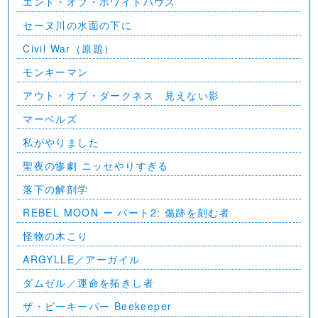
エンド・オブ・ホワイトハウス
セーヌ川の水面の下に
Civil War（原題）
モンキーマン
アウト・オブ・ダークネス 見えない影
マーベルズ
私がやりました
聖夜の惨劇 ニッセやりすぎる
落下の解剖学
REBEL MOON ー パート2: 傷跡を刻む者
怪物の木こり
ARGYLLE／アーガイル
ダムゼル／運命を拓きし者
ザ・ビーキーパー Beekeeper