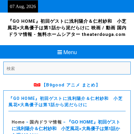
Skip
07 Aug, 2026
to
content
『GO HOME』初回ゲストに浅利陽介＆仁村紗和 小芝
風花×大島優子は第1話から泥だらけに 映画 / 動画 国内
ドラマ情報 - 無料ホームシアター theaterdouga.com
Menu
Search
for:
【B9good アニメ まとめ】
『GO HOME』初回ゲストに浅利陽介＆仁村紗和 小芝
風花×大島優子は第1話から泥だらけに
»
»
『GO HOME』初回ゲスト
Home
国内ドラマ情報
に浅利陽介＆仁村紗和 小芝風花×大島優子は第1話か