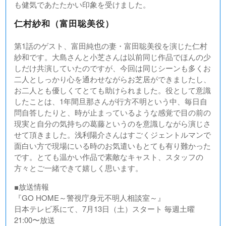
も健気であたたかい印象を受けました。
仁村紗和（富田聡美役）
第1話のゲスト、富田純也の妻・富田聡美役を演じた仁村
紗和です。大島さんと小芝さんは以前同じ作品でほんの少
しだけ共演していたのですが、今回は同じシーンも多くお
二人としっかり心を通わせながらお芝居ができましたし、
お二人とも優しくてとても助けられました。役として意識
したことは、1年間旦那さんが行方不明という中、毎日自
問自答したりと、時が止まっているような感覚で目の前の
現実と自分の気持ちの葛藤というのを意識しながら演じさ
せて頂きました。浅利陽介さんはすごくジェントルマンで
面白い方で現場にいる時のお気遣いもとても有り難かった
です。とても温かい作品で素敵なキャスト、スタッフの
方々とご一緒できて嬉しく思います。
■放送情報
『GO HOME～警視庁身元不明人相談室～』
日本テレビ系にて、7月13日（土）スタート 毎週土曜
21:00〜放送