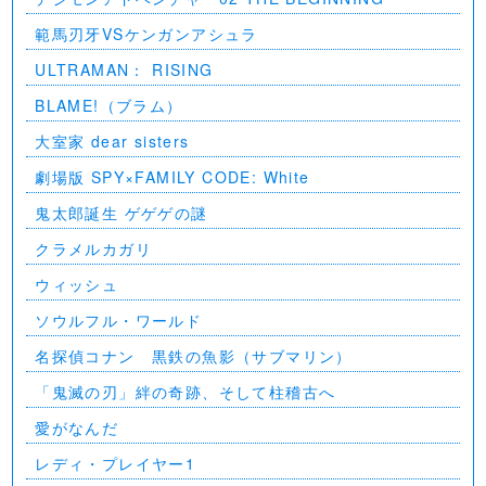
範馬刃牙VSケンガンアシュラ
ULTRAMAN： RISING
BLAME!（ブラム）
大室家 dear sisters
劇場版 SPY×FAMILY CODE: White
⻤太郎誕生 ゲゲゲの謎
クラメルカガリ
ウィッシュ
ソウルフル・ワールド
名探偵コナン 黒鉄の魚影（サブマリン）
「鬼滅の刃」絆の奇跡、そして柱稽古へ
愛がなんだ
レディ・プレイヤー1