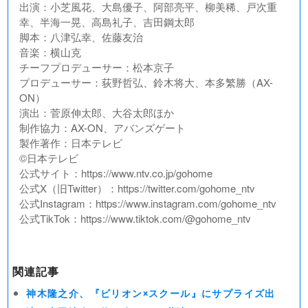
出演：小芝風花、大島優子、阿部亮平、柳美稀、戸次重
幸、半海一晃、高島礼子、吉田鋼太郎
脚本：八津弘幸、佐藤友治
音楽：横山克
チーフプロデューサー：松本京子
プロデューサー：荻野哲弘、鈴木将大、本多繁勝（AX-
ON）
演出：菅原伸太郎、大谷太郎ほか
制作協力：AX-ON、アバンズゲート
製作著作：日本テレビ
©︎日本テレビ
公式サイト：https://www.ntv.co.jp/gohome
公式X（旧Twitter）：https://twitter.com/gohome_ntv
公式Instagram：https://www.instagram.com/gohome_ntv
公式TikTok：https://www.tiktok.com/@gohome_ntv
関連記事
神木隆之介、『ビリオン×スクール』にサプライズ出