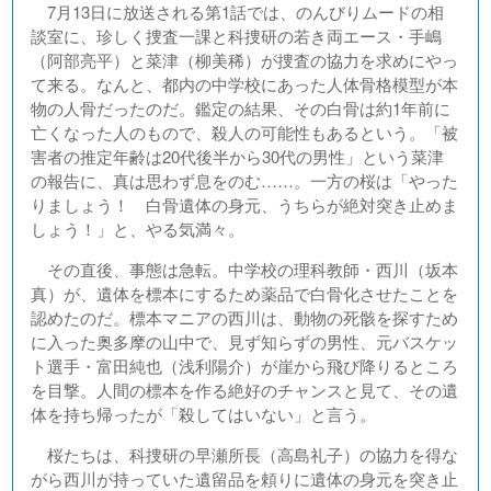
7月13日に放送される第1話では、のんびりムードの相
談室に、珍しく捜査一課と科捜研の若き両エース・手嶋
（阿部亮平）と菜津（柳美稀）が捜査の協力を求めにやっ
て来る。なんと、都内の中学校にあった人体骨格模型が本
物の人骨だったのだ。鑑定の結果、その白骨は約1年前に
亡くなった人のもので、殺人の可能性もあるという。「被
害者の推定年齢は20代後半から30代の男性」という菜津
の報告に、真は思わず息をのむ……。一方の桜は「やった
りましょう！ 白骨遺体の身元、うちらが絶対突き止めま
しょう！」と、やる気満々。
その直後、事態は急転。中学校の理科教師・西川（坂本
真）が、遺体を標本にするため薬品で白骨化させたことを
認めたのだ。標本マニアの西川は、動物の死骸を探すため
に入った奥多摩の山中で、見ず知らずの男性、元バスケッ
ト選手・富田純也（浅利陽介）が崖から飛び降りるところ
を目撃。人間の標本を作る絶好のチャンスと見て、その遺
体を持ち帰ったが「殺してはいない」と言う。
桜たちは、科捜研の早瀬所長（高島礼子）の協力を得な
がら西川が持っていた遺留品を頼りに遺体の身元を突き止