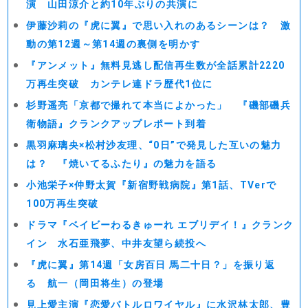
演 山田涼介と約10年ぶりの共演に
伊藤沙莉の『虎に翼』で思い入れのあるシーンは？ 激
動の第12週～第14週の裏側を明かす
『アンメット』無料見逃し配信再生数が全話累計2220
万再生突破 カンテレ連ドラ歴代1位に
杉野遥亮「京都で撮れて本当によかった」 『磯部磯兵
衛物語』クランクアップレポート到着
黒羽麻璃央×松村沙友理、“0日”で発見した互いの魅力
は？ 『焼いてるふたり』の魅力を語る
小池栄子×仲野太賀『新宿野戦病院』第1話、TVerで
100万再生突破
ドラマ『ベイビーわるきゅーれ エブリデイ！』クランク
イン 水石亜飛夢、中井友望ら続投へ
『虎に翼』第14週「女房百日 馬二十日？」を振り返
る 航一（岡田将生）の登場
見上愛主演『恋愛バトルロワイヤル』に水沢林太郎、豊