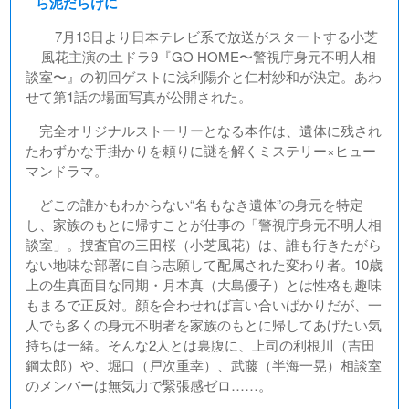
ら泥だらけに
7月13日より日本テレビ系で放送がスタートする小芝
風花主演の土ドラ9『GO HOME〜警視庁身元不明人相
談室〜』の初回ゲストに浅利陽介と仁村紗和が決定。あわ
せて第1話の場面写真が公開された。
完全オリジナルストーリーとなる本作は、遺体に残され
たわずかな手掛かりを頼りに謎を解くミステリー×ヒュー
マンドラマ。
どこの誰かもわからない“名もなき遺体”の身元を特定
し、家族のもとに帰すことが仕事の「警視庁身元不明人相
談室」。捜査官の三田桜（小芝風花）は、誰も行きたがら
ない地味な部署に自ら志願して配属された変わり者。10歳
上の生真面目な同期・月本真（大島優子）とは性格も趣味
もまるで正反対。顔を合わせれば言い合いばかりだが、一
人でも多くの身元不明者を家族のもとに帰してあげたい気
持ちは一緒。そんな2人とは裏腹に、上司の利根川（吉田
鋼太郎）や、堀口（戸次重幸）、武藤（半海一晃）相談室
のメンバーは無気力で緊張感ゼロ……。