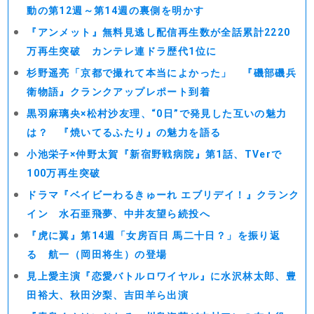
動の第12週～第14週の裏側を明かす
『アンメット』無料見逃し配信再生数が全話累計2220
万再生突破 カンテレ連ドラ歴代1位に
杉野遥亮「京都で撮れて本当によかった」 『磯部磯兵
衛物語』クランクアップレポート到着
黒羽麻璃央×松村沙友理、“0日”で発見した互いの魅力
は？ 『焼いてるふたり』の魅力を語る
小池栄子×仲野太賀『新宿野戦病院』第1話、TVerで
100万再生突破
ドラマ『ベイビーわるきゅーれ エブリデイ！』クランク
イン 水石亜飛夢、中井友望ら続投へ
『虎に翼』第14週「女房百日 馬二十日？」を振り返
る 航一（岡田将生）の登場
見上愛主演『恋愛バトルロワイヤル』に水沢林太郎、豊
田裕大、秋田汐梨、吉田羊ら出演