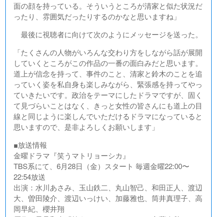
面の顔を持っている。そういうところが清家と似た状況だ
ったり、雰囲気だったりするのかなと思いますね」
最後に視聴者に向けて次のようにメッセージを送った。
「たくさんの人物がいろんな交わり方をしながら話が展開
していくところがこの作品の一番の面白みだと思います。
道上が信念を持って、事件のこと、清家と鈴木のことを追
っていく姿を私自身も楽しみながら、緊張感を持ってやっ
ていきたいです。政治をテーマにしたドラマですが、固く
て見づらいことはなく、きっと女性の皆さんにも道上の目
線と同じように楽しんでいただけるドラマになっていると
思いますので、是非よろしくお願いします」
■放送情報
金曜ドラマ『笑うマトリョーシカ』
TBS系にて、6月28日（金）スタート 毎週金曜22:00〜
22:54放送
出演：水川あさみ、玉山鉄二、丸山智己、和田正人、渡辺
大、曽田陵介、渡辺いっけい、加藤雅也、筒井真理子、高
岡早紀、櫻井翔