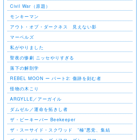
Civil War（原題）
モンキーマン
アウト・オブ・ダークネス 見えない影
マーベルズ
私がやりました
聖夜の惨劇 ニッセやりすぎる
落下の解剖学
REBEL MOON ー パート2: 傷跡を刻む者
怪物の木こり
ARGYLLE／アーガイル
ダムゼル／運命を拓きし者
ザ・ビーキーパー Beekeeper
ザ・スーサイド・スクワッド ”極”悪党、集結