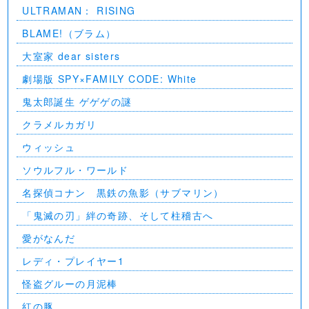
ULTRAMAN： RISING
BLAME!（ブラム）
大室家 dear sisters
劇場版 SPY×FAMILY CODE: White
⻤太郎誕生 ゲゲゲの謎
クラメルカガリ
ウィッシュ
ソウルフル・ワールド
名探偵コナン 黒鉄の魚影（サブマリン）
「鬼滅の刃」絆の奇跡、そして柱稽古へ
愛がなんだ
レディ・プレイヤー1
怪盗グルーの月泥棒
紅の豚