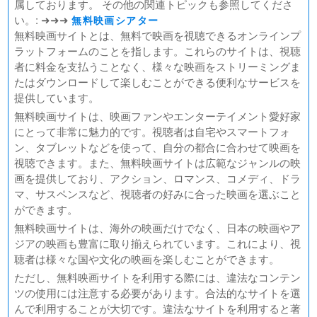
属しております。 その他の関連トピックも参照してくださ
熱のあとに
い。: ➜➜➜
無料映画シアター
Civil War（原題）
無料映画サイトとは、無料で映画を視聴できるオンラインプ
ラットフォームのことを指します。これらのサイトは、視聴
翔んで埼玉 ～琵琶湖より愛をこめて～
者に料金を支払うことなく、様々な映画をストリーミングま
たはダウンロードして楽しむことができる便利なサービスを
提供しています。
無料映画サイトは、映画ファンやエンターテイメント愛好家
にとって非常に魅力的です。視聴者は自宅やスマートフォ
ン、タブレットなどを使って、自分の都合に合わせて映画を
視聴できます。また、無料映画サイトは広範なジャンルの映
画を提供しており、アクション、ロマンス、コメディ、ドラ
マ、サスペンスなど、視聴者の好みに合った映画を選ぶこと
ができます。
無料映画サイトは、海外の映画だけでなく、日本の映画やア
ジアの映画も豊富に取り揃えられています。これにより、視
聴者は様々な国や文化の映画を楽しむことができます。
ただし、無料映画サイトを利用する際には、違法なコンテン
ツの使用には注意する必要があります。合法的なサイトを選
んで利用することが大切です。違法なサイトを利用すると著