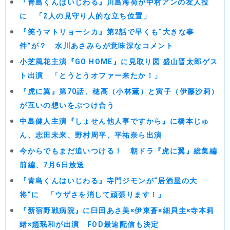
『青島くんはいじわる』川島海荷が中村アンの友人役
に 「2人の見守り人的な立ち位置」
『笑うマトリョーシカ』第2話で早くも“大きな事
件”が？ 水川あさみらが意味深なコメント
小芝風花主演『GO HOME』に見取り図 盛山晋太郎ゲス
ト出演 「とうとうオファー来たか！」
『虎に翼』第70話、穂高（小林薫）と寅子（伊藤沙莉）
が互いの想いをぶつけ合う
中島健人主演『しょせん他人事ですから』に橋本じゅ
ん、志田未来、野村周平、平祐奈ら出演
今からでもまだ追いつける！ 朝ドラ『虎に翼』総集編
前編、7月6日放送
『青島くんはいじわる』寺門ジモンが“居酒屋の大
将”に 「ウザさを消して頑張ります！」
『新宿野戦病院』に臼田あさ美×伊東蒼×細貝圭×寺本莉
緒×趙珉和が出演 FOD最速配信も決定