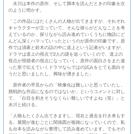
水川は本作の原作、そして脚本を読んだときの印象を次
のように明かす。
「この作品にはたくさんの人物が出てきますが、それぞれ
キャラクターが立っていて、そんな彼らがどんなことを考
えているのか、探りながら読み進めていくうちに物語にど
んどん深くハマっていったというのが原作の印象です。原
作では清家と鈴木の話の中に道上という記者がいますが、
ドラマは道上の視点で2人の謎を追っていくので、道上の
視点が視聴者の視点になっていく。原作の面白さをまた違
った形で伝えていくドラマならではの試みをとても面白そ
うだと思いましたし、興味が湧きました」
原作者の早見からの「映像化は難しいと思っていたし、
挑戦的な作品になるのではないか」というコメントに対し
て、「白目を剥きそうなくらい難しいですよね（笑）」と
水川と続ける。
「人物もたくさん出てきますし、現在と過去を行き来もす
る。展開が進むごとに関係図が複雑になっていくので、私
も台本を読みながら整理して読み進めています。でもその