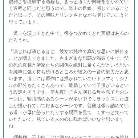
複雑さを理解する過程も、きっと道上が興味を惹かれてい
く過程と同じだと思うので。道上の目線、感じていること
だと思って、その興味とリンクさせながら演じていこうと
思っています」
道上を演じてきた中で、役をつかめてきた実感はあるの
だろうか。
「演じれば演じるほど、彼女の純粋で真剣な思いに触れる
ことが増えてきました。さまざまな思惑が渦巻く中で、父
の死の真相と清家たちの関係を絶対に暴くんだという思い
を純粋に強く持ち続けるところが彼女の一番の魅力だと思
います。道上には原作には描かれていないドラマオリジナ
ルの部分もたくさんあって。離婚していて子供がいるとい
う設定もそうです。筒井真理子さん演じる母や息子とのシ
ーンは、緊張感のあるシーンが多い中でリラックスした道
上が描かれていて好きなシーンです。普段は張り詰めてい
る道上が母に怒られたりする場面を見て、くすっと笑って
いただいて、見ている人の心に残ればいいなと思います
ね」
櫻井翔、玉山鉄二とは細かいディスカッションをを繰り