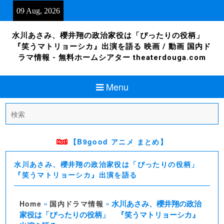
Skip
09 Aug, 2026
to
content
水川あさみ、櫻井翔の政治家役は「ぴったりの役柄」
『笑うマトリョーシカ』出演を語る 映画 / 動画 国内ド
ラマ情報 - 無料ホームシアター theaterdouga.com
Menu
Search
for:
【B9good アニメ まとめ】
水川あさみ、櫻井翔の政治家役は「ぴったりの役柄」
『笑うマトリョーシカ』出演を語る
»
»
水川あさみ、櫻井翔の政治
Home
国内ドラマ情報
家役は「ぴったりの役柄」 『笑うマトリョーシカ』