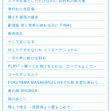
スマホを落としただけなのに 囚われの殺人鬼
身代わり忠臣蔵
隣人X 疑惑の彼女
劇場版 君と世界が終わる日に FINAL
春画先生
そして父になる
ゆとりですがなにか インターナショナル
一月の声に歓びを刻め
PLAY! ～勝つとか負けるとかは、どーでもよくて～
ゴールデンカムイ
FUKUYAMA MASAHARU LIVE FILM 言霊の幸わう夏
@NIPPON BUDOKAN 2023
春の画 SHUNGA
熱のあとに
翔んで埼玉 ～琵琶湖より愛をこめて～