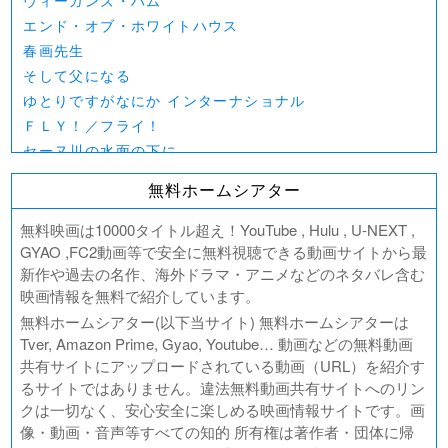
ヴィーガンズ・ハム
エンド・オブ・ホワイトハウス
春画先生
そして父になる
ゆとりですがなにか インターナショナル
ＦＬＹ！／フライ！
セーヌ川の水面の下に
北極百貨店のコンシェルジュさん
無料ホームシアター
好きでも嫌いなあまのじゃく
デジモンアドベンチャー02 THE BEGINNING
無料映画は10000タイトル超え！YouTube , Hulu , U-NEXT ,
範馬刃牙VSケンガンアシュラ
GYAO ,FC2動画等で安全に無料視聴できる動画サイトから最
新作や過去の名作、海外ドラマ・アニメなどのネタバレ含む
一月の声に歓びを刻め
映画情報を無料で紹介しています。
PLAY! ～勝つとか負けるとかは、どーでもよくて～
無料ホームシアター(以下当サイト) 無料ホームシアターは
ULTRAMAN： RISING
Tver, Amazon Prime, Gyao, Youtube… 動画などの無料動画
BLAME!（ブラム）
共有サイトにアップロードされている動画（URL）を紹介す
ゴールデンカムイ
るサイトではありません。違法無料動画共有サイトへのリン
FUKUYAMA MASAHARU LIVE FILM 言霊の幸わう夏
クは一切なく、安心安全に楽しめる映画情報サイトです。画
@NIPPON BUDOKAN 2023
像・動画・音声等すべての知的 所有権は著作者・団体に帰
春の画 SHUNGA