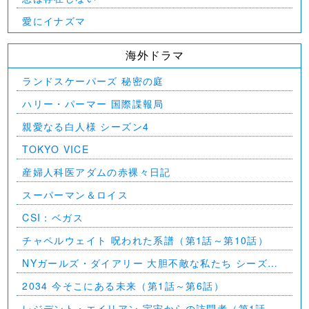
愛にイナズマ
海外ドラマ
ランドスケーパーズ 秘密の庭
ハリー・パーマー 国際諜報局
親愛なる白人様 シーズン4
TOKYO VICE
産婦人科医アダムの赤裸々日記
スーパーマン＆ロイス
CSI：ベガス
チャペルウェイト 呪われた系譜（第1話～第10話）
NYガールズ・ダイアリー 大胆不敵な私たち シーズン
5（第1話～第2話）
2034 今そこにある未来（第1話～第6話）
レジデント・エイリアン 宇宙からの訪問者（第1話～