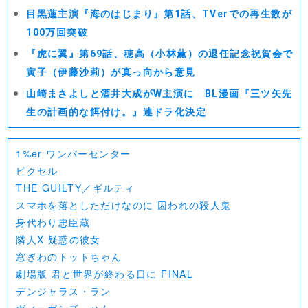
目黒蓮主演『海のはじまり』第1話、TVerでの再生数が
100万回突破
『虎に翼』第69話、穂高（小林薫）の退任記念祝賀会で
寅子（伊藤沙莉）が真っ向から意見
山崎まさよしと酒井大成がW主演に BL漫画『三ツ矢先
生の計画的な餌付け。』連ドラ化決定
1%er ワンパーセンター
ピクセル
THE GUILTY／ギルティ
スマホを落としただけなのに 囚われの殺人鬼
身代わり忠臣蔵
隣人X 疑惑の彼女
窓ぎわのトットちゃん
劇場版 君と世界が終わる日に FINAL
デンジャラス・ラン