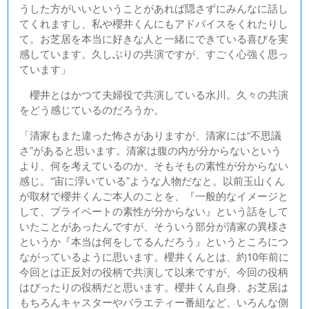
うした方がいいということがあれば隠さずにみんなに話し
てくれますし、私や櫻井くんにもアドバイスをくれたりし
て。お芝居を本当に好きな人と一緒にできている喜びを実
感しています。久しぶりの共演ですが、すごく心強く思っ
ています」
櫻井とはかつて夫婦役で共演している水川。久々の共演
をどう感じているのだろうか。
「清家もまた違った怖さがありますが、清家には“不思議
さ”があると思います。清家は腹の内が分からないという
より、何を考えているのか、そもそもの素性が分からない
感じ。“宙に浮いている”ような人物だなと。以前玉山くん
が取材で櫻井くんご本人のことを、『一般的なイメージと
して、プライベートの素性が分からない』という話をして
いたことがあったんですが、そういう部分が清家の異様さ
というか『本当は何をしてるんだろう』というところにつ
ながっているように思います。櫻井くんとは、約10年前に
今回とは正反対の役柄で共演して以来ですが、今回の役柄
はぴったりの役柄だと思います。櫻井くん自身、お芝居は
もちろんキャスターやバラエティー番組など、いろんな側