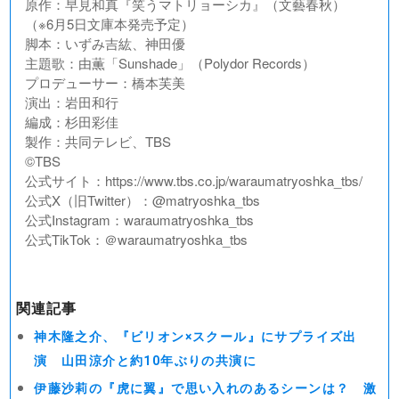
原作：早見和真『笑うマトリョーシカ』（文藝春秋）
（※6月5日文庫本発売予定）
脚本：いずみ吉紘、神田優
主題歌：由薫「Sunshade」（Polydor Records）
プロデューサー：橋本芙美
演出：岩田和行
編成：杉田彩佳
製作：共同テレビ、TBS
©︎TBS
公式サイト：https://www.tbs.co.jp/waraumatryoshka_tbs/
公式X（旧Twitter）：@matryoshka_tbs
公式Instagram：waraumatryoshka_tbs
公式TikTok：＠waraumatryoshka_tbs
関連記事
神木隆之介、『ビリオン×スクール』にサプライズ出
演 山田涼介と約10年ぶりの共演に
伊藤沙莉の『虎に翼』で思い入れのあるシーンは？ 激