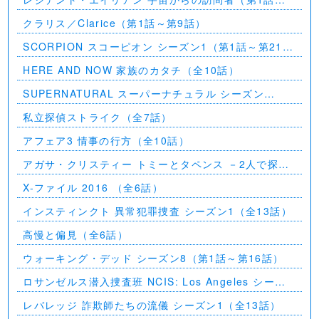
第7話）
クラリス／Clarice（第1話～第9話）
SCORPION スコーピオン シーズン1（第1話～第21
話）
HERE AND NOW 家族のカタチ（全10話）
SUPERNATURAL スーパーナチュラル シーズン
11（全23話）
私立探偵ストライク（全7話）
アフェア3 情事の行方（全10話）
アガサ・クリスティー トミーとタペンス －2人で探偵
を－
X-ファイル 2016 （全6話）
インスティンクト 異常犯罪捜査 シーズン1（全13話）
高慢と偏見（全6話）
ウォーキング・デッド シーズン8（第1話～第16話）
ロサンゼルス潜入捜査班 NCIS: Los Angeles シーズ
ン5（第2話～第24話）
レバレッジ 詐欺師たちの流儀 シーズン1（全13話）