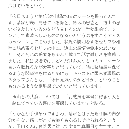
広げているという。
「今日ちょうど第1話の山場の3人のシーンを撮ったんで
す。清家が表に見せている顔と、鈴木の思惑と、道上の思
いが交差しているのをどう見せるのが一番効果的で、シー
ンとして素晴らしいものになるかというのをすごくディス
カッションして進めました。状況の説明をするセリフや相
手に詰め寄るセリフの中に、道上の感情や鈴木の思いな
ど、それぞれの感情をちゃんと載せて話す難しさを痛感し
ました。私は現場では、どれだけみんなとコミュニケーシ
ョンを取れるかが大事だと思っていて。時に緊張感を保て
るような関係性を作るためにも、キャストに限らず現場の
スタッフさんとも、『今日元気なのかどうか』ということ
も分かるような距離感でいたいと思っています」
玉山との共演については、「お芝居を本当に好きな人と
一緒にできている喜びを実感しています」と語る。
「なかなか手強そうですよね。清家とはまた違う腹の内が
分からない感じがとても怖くもあるしそそられるという
か。玉山くんはお芝居に対して実直で真面目な方です。こ