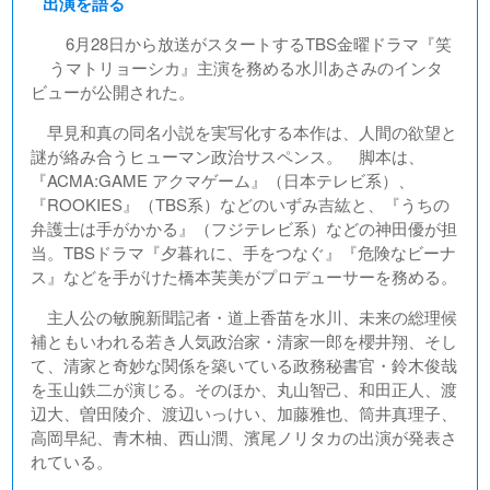
出演を語る
6月28日から放送がスタートするTBS金曜ドラマ『笑
うマトリョーシカ』主演を務める水川あさみのインタ
ビューが公開された。
早見和真の同名小説を実写化する本作は、人間の欲望と
謎が絡み合うヒューマン政治サスペンス。 脚本は、
『ACMA:GAME アクマゲーム』（日本テレビ系）、
『ROOKIES』（TBS系）などのいずみ吉紘と、『うちの
弁護士は手がかかる』（フジテレビ系）などの神田優が担
当。TBSドラマ『夕暮れに、手をつなぐ』『危険なビーナ
ス』などを手がけた橋本芙美がプロデューサーを務める。
主人公の敏腕新聞記者・道上香苗を水川、未来の総理候
補ともいわれる若き人気政治家・清家一郎を櫻井翔、そし
て、清家と奇妙な関係を築いている政務秘書官・鈴木俊哉
を玉山鉄二が演じる。そのほか、丸山智己、和田正人、渡
辺大、曽田陵介、渡辺いっけい、加藤雅也、筒井真理子、
高岡早紀、青木柚、西山潤、濱尾ノリタカの出演が発表さ
れている。